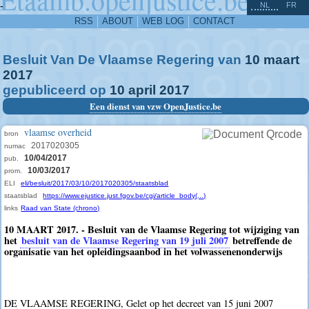
^
-
NL
FR
RSS
ABOUT
WEB LOG
CONTACT
Besluit Van De Vlaamse Regering van
10
maart
2017
gepubliceerd op
10
april
2017
Een dienst van vzw OpenJustice.be
vlaamse overheid
bron
2017020305
numac
10/04/2017
pub.
10/03/2017
prom.
ELI
eli/besluit/2017/03/10/2017020305/staatsblad
staatsblad
https://www.ejustice.just.fgov.be/cgi/article_body(...)
links
Raad van State (chrono)
10 MAART 2017. - Besluit van de Vlaamse Regering tot wijziging van
het
besluit van de Vlaamse Regering van 19 juli 2007
betreffende de
organisatie van het opleidingsaanbod in het volwassenenonderwijs
DE VLAAMSE REGERING, Gelet op het decreet van 15 juni 2007