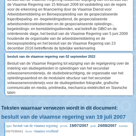
de Vlaamse Regering van 15 februari 2008 tot vaststelling van de regels
voor de erkenning en financiering door de Vlaamse Dienst voor
Arbeidsbemiddeling en Beroepsopleiding van de gespecialiseerde
trajectbepaling- en -begeleidingsdienst, de gespecialiseerde
arbeidsonderzoeksdiensten en de gespecialiseerde opleidings-,
begeleidings- en bemiddelingsdiensten, wat betreft de GIBO en de
oriënterende stage, het besluit van de Vlaamse Regering van 5 juni 2009
houdende de organisatie van de arbeidsbemiddeling en de
beroepsopleiding en het besluit van de Vlaamse Regering van 23
december 2016 betreffende de tijdelijke werkervaring
besluit van de vlaamse regering van 02 september 2022
Besluit van de Vlaamse Regering tot wijziging van de regelgeving over de
indeling van studiegebieden in opleidingen van het secundair
volwassenenonderwijs, de studiebekrachtiging, de organisatie van het
opleidingsaanbod en de modulaire structuur van het secundair
volwassenenonderwijs voor de studiegebieden fotografie, grafische
communicatie en media, printmedia, mechanica-elektriciteit en Slavische
talen
Teksten waarnaar verwezen wordt in dit document:
besluit van de vlaamse regering van 19 juli 2007
besluit van de vlaamse regering
19/07/2007
24/08/2007
type
prom.
pub.
numac
vlaamse overheid
2007036441
bron