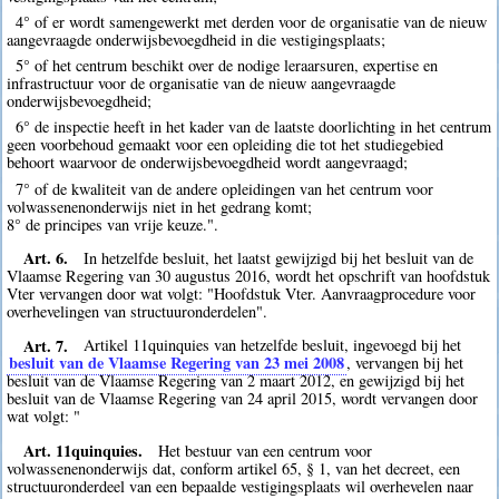
4° of er wordt samengewerkt met derden voor de organisatie van de nieuw
aangevraagde onderwijsbevoegdheid in die vestigingsplaats;
5° of het centrum beschikt over de nodige leraarsuren, expertise en
infrastructuur voor de organisatie van de nieuw aangevraagde
onderwijsbevoegdheid;
6° de inspectie heeft in het kader van de laatste doorlichting in het centrum
geen voorbehoud gemaakt voor een opleiding die tot het studiegebied
behoort waarvoor de onderwijsbevoegdheid wordt aangevraagd;
7° of de kwaliteit van de andere opleidingen van het centrum voor
volwassenenonderwijs niet in het gedrang komt;
8° de principes van vrije keuze.".
Art. 6.
In hetzelfde besluit, het laatst gewijzigd bij het besluit van de
Vlaamse Regering van 30 augustus 2016, wordt het opschrift van hoofdstuk
Vter vervangen door wat volgt: "Hoofdstuk Vter. Aanvraagprocedure voor
overhevelingen van structuuronderdelen".
Art. 7.
Artikel 11quinquies van hetzelfde besluit, ingevoegd bij het
besluit van de Vlaamse Regering van 23 mei 2008
, vervangen bij het
besluit van de Vlaamse Regering van 2 maart 2012, en gewijzigd bij het
besluit van de Vlaamse Regering van 24 april 2015, wordt vervangen door
wat volgt: "
Art. 11quinquies.
Het bestuur van een centrum voor
volwassenenonderwijs dat, conform artikel 65, § 1, van het decreet, een
structuuronderdeel van een bepaalde vestigingsplaats wil overhevelen naar