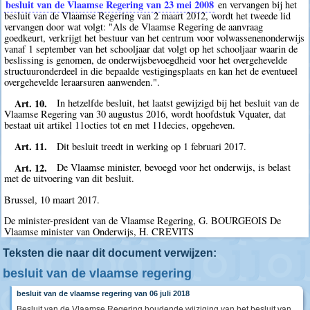
besluit van de Vlaamse Regering van 23 mei 2008
en vervangen bij het
besluit van de Vlaamse Regering van 2 maart 2012, wordt het tweede lid
vervangen door wat volgt: "Als de Vlaamse Regering de aanvraag
goedkeurt, verkrijgt het bestuur van het centrum voor volwassenenonderwijs
vanaf 1 september van het schooljaar dat volgt op het schooljaar waarin de
beslissing is genomen, de onderwijsbevoegdheid voor het overgehevelde
structuuronderdeel in die bepaalde vestigingsplaats en kan het de eventueel
overgehevelde leraarsuren aanwenden.".
Art. 10.
In hetzelfde besluit, het laatst gewijzigd bij het besluit van de
Vlaamse Regering van 30 augustus 2016, wordt hoofdstuk Vquater, dat
bestaat uit artikel 11octies tot en met 11decies, opgeheven.
Art. 11.
Dit besluit treedt in werking op 1 februari 2017.
Art. 12.
De Vlaamse minister, bevoegd voor het onderwijs, is belast
met de uitvoering van dit besluit.
Brussel, 10 maart 2017.
De minister-president van de Vlaamse Regering, G. BOURGEOIS De
Vlaamse minister van Onderwijs, H. CREVITS
Teksten die naar dit document verwijzen:
besluit van de vlaamse regering
besluit van de vlaamse regering van 06 juli 2018
Besluit van de Vlaamse Regering houdende wijziging van het besluit van