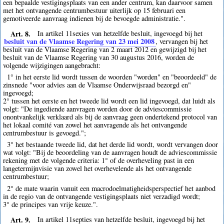
een bepaalde vestigingsplaats van een ander centrum, kan daarvoor samen
met het ontvangende centrumbestuur uiterlijk op 15 februari een
gemotiveerde aanvraag indienen bij de bevoegde administratie.".
Art. 8.
In artikel 11sexies van hetzelfde besluit, ingevoegd bij het
besluit van de Vlaamse Regering van 23 mei 2008
, vervangen bij het
besluit van de Vlaamse Regering van 2 maart 2012 en gewijzigd bij het
besluit van de Vlaamse Regering van 30 augustus 2016, worden de
volgende wijzigingen aangebracht:
1° in het eerste lid wordt tussen de woorden "worden" en "beoordeeld" de
zinsnede "voor advies aan de Vlaamse Onderwijsraad bezorgd en"
ingevoegd;
2° tussen het eerste en het tweede lid wordt een lid ingevoegd, dat luidt als
volgt: "De ingediende aanvragen worden door de adviescommissie
onontvankelijk verklaard als bij de aanvraag geen ondertekend protocol van
het lokaal comité van zowel het aanvragende als het ontvangende
centrumbestuur is gevoegd.";
3° het bestaande tweede lid, dat het derde lid wordt, wordt vervangen door
wat volgt: "Bij de beoordeling van de aanvragen houdt de adviescommissie
rekening met de volgende criteria: 1° of de overheveling past in een
langetermijnvisie van zowel het overhevelende als het ontvangende
centrumbestuur;
2° de mate waarin vanuit een macrodoelmatigheidsperspectief het aanbod
in de regio van de ontvangende vestigingsplaats niet verzadigd wordt;
3° de principes van vrije keuze.".
Art. 9.
In artikel 11septies van hetzelfde besluit, ingevoegd bij het