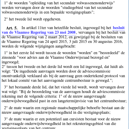
1° de woorden "opleiding van het secundair volwassenenonderwijs"
worden vervangen door de woorden "studiegebied van het secundair
volwassenenonderwijs in een bepaalde vestigingsplaats";
2° het tweede lid wordt opgeheven.
Art. 5.
besluit
In artikel 11ter van hetzelfde besluit, ingevoegd bij het
van de Vlaamse Regering van 23 mei 2008
, vervangen bij het besluit van
de Vlaamse Regering van 2 maart 2012, en gewijzigd bij de besluiten van
de Vlaamse Regering van 24 april 2015, 3 juli 2015 en 30 augustus 2016,
worden de volgende wijzigingen aangebracht:
1° in het eerste lid wordt tussen de woorden "worden" en "beoordeeld" de
zinsnede "voor advies aan de Vlaamse Onderwijsraad bezorgd en"
ingevoegd;
2° tussen het tweede en het derde lid wordt een lid ingevoegd, dat luidt als
volgt: "De ingediende aanvragen worden door de adviescommissie
onontvankelijk verklaard als bij de aanvraag geen ondertekend protocol van
het lokaal comité van het aanvragende centrumbestuur is gevoegd.";
3° het bestaande derde lid, dat het vierde lid wordt, wordt vervangen door
wat volgt: "Bij de beoordeling van de aanvragen houdt de adviescommissie
rekening met de volgende criteria: 1° of de nieuw aangevraagde
onderwijsbevoegdheid past in een langetermijnvisie van het centrumbestuur;
2° de mate waarin een regionale maatschappelijke behoefte bestaat aan de
nieuw aangevraagde onderwijsbevoegdheid in die vestigingsplaats;
3° de mate waarin er een potentieel aan cursisten bestaat voor de nieuw
aangevraagde onderwijsbevoegdheid in het rekruteringsgebied van die
vestigingsplaats van het centrum;