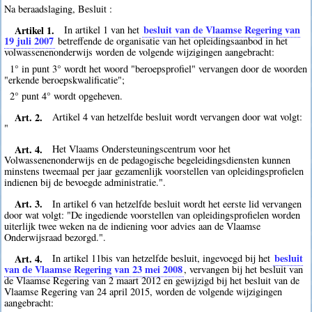
Na beraadslaging, Besluit :
Artikel 1.
besluit van de Vlaamse Regering van
In artikel 1 van het
19 juli 2007
betreffende de organisatie van het opleidingsaanbod in het
volwassenenonderwijs worden de volgende wijzigingen aangebracht:
1° in punt 3° wordt het woord "beroepsprofiel" vervangen door de woorden
"erkende beroepskwalificatie";
2° punt 4° wordt opgeheven.
Art. 2.
Artikel 4 van hetzelfde besluit wordt vervangen door wat volgt:
"
Art. 4.
Het Vlaams Ondersteuningscentrum voor het
Volwassenenonderwijs en de pedagogische begeleidingsdiensten kunnen
minstens tweemaal per jaar gezamenlijk voorstellen van opleidingsprofielen
indienen bij de bevoegde administratie.".
Art. 3.
In artikel 6 van hetzelfde besluit wordt het eerste lid vervangen
door wat volgt: "De ingediende voorstellen van opleidingsprofielen worden
uiterlijk twee weken na de indiening voor advies aan de Vlaamse
Onderwijsraad bezorgd.".
Art. 4.
besluit
In artikel 11bis van hetzelfde besluit, ingevoegd bij het
van de Vlaamse Regering van 23 mei 2008
, vervangen bij het besluit van
de Vlaamse Regering van 2 maart 2012 en gewijzigd bij het besluit van de
Vlaamse Regering van 24 april 2015, worden de volgende wijzigingen
aangebracht: