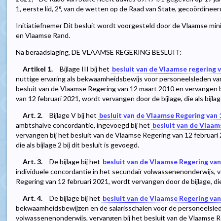
1, eerste lid, 2°, van de wetten op de Raad van State, gecoördineer
Initiatiefnemer Dit besluit wordt voorgesteld door de Vlaamse mini
en Vlaamse Rand.
Na beraadslaging, DE VLAAMSE REGERING BESLUIT:
Artikel 1.
Bijlage III bij het
besluit van de Vlaamse regering 
nuttige ervaring als bekwaamheidsbewijs voor personeelsleden van
besluit van de Vlaamse Regering van 12 maart 2010 en vervangen b
van 12 februari 2021, wordt vervangen door de bijlage, die als bijlage
Art. 2.
Bijlage V bij het
besluit van de Vlaamse Regering van
ambtshalve concordantie, ingevoegd bij het
besluit van de Vlaam
vervangen bij het besluit van de Vlaamse Regering van 12 februari 
die als bijlage 2 bij dit besluit is gevoegd.
Art. 3.
De bijlage bij het
besluit van de Vlaamse Regering va
individuele concordantie in het secundair volwassenenonderwijs, v
Regering van 12 februari 2021, wordt vervangen door de bijlage, die a
Art. 4.
De bijlage bij het
besluit van de Vlaamse Regering van
bekwaamheidsbewijzen en de salarisschalen voor de personeelsled
volwassenenonderwijs, vervangen bij het besluit van de Vlaamse R