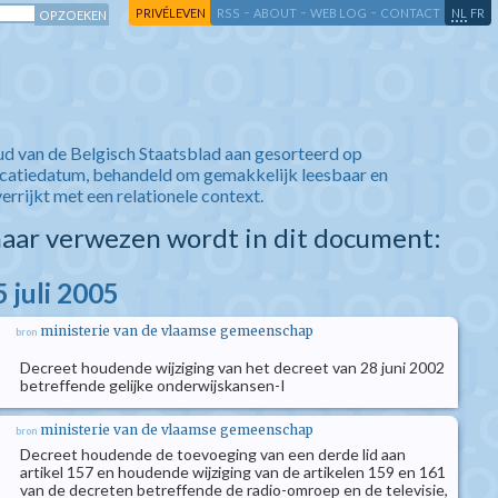
-
-
-
-
PRIVÉLEVEN
RSS
ABOUT
WEB LOG
CONTACT
NL
FR
ud van de Belgisch Staatsblad aan gesorteerd op
icatiedatum, behandeld om gemakkelijk leesbaar en
verrijkt met een relationele context.
aar verwezen wordt in dit document:
 juli 2005
ministerie van de vlaamse gemeenschap
bron
Decreet houdende wijziging van het decreet van 28 juni 2002
betreffende gelijke onderwijskansen-I
ministerie van de vlaamse gemeenschap
bron
Decreet houdende de toevoeging van een derde lid aan
artikel 157 en houdende wijziging van de artikelen 159 en 161
van de decreten betreffende de radio-omroep en de televisie,