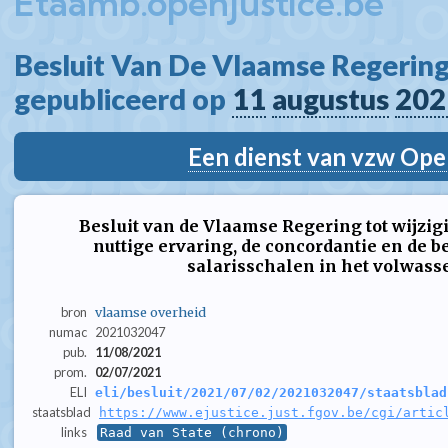
Etaamb.openjustice.be
Besluit Van De Vlaamse Regering
gepubliceerd op 
11
augustus
202
Een dienst van vzw Ope
Besluit van de Vlaamse Regering tot wijzi
nuttige ervaring, de concordantie en de
salarisschalen in het volwas
bron
vlaamse overheid
numac
2021032047
pub.
11/08/2021
prom.
02/07/2021
ELI
eli/besluit/2021/07/02/2021032047/staatsblad
staatsblad
https://www.ejustice.just.fgov.be/cgi/artic
links
Raad van State (chrono)