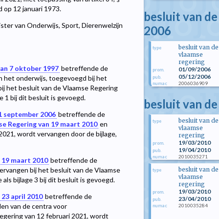
d op 12 januari 1973.
besluit van d
ster van Onderwijs, Sport, Dierenwelzijn
2006
besluit van de
type
vlaamse
regering
van 7 oktober 1997
betreffende de
01/09/2006
prom.
05/12/2006
 het onderwijs, toegevoegd bij het
pub.
2006036909
numac
ij het besluit van de Vlaamse Regering
 1 bij dit besluit is gevoegd.
besluit van d
 1 september 2006
betreffende de
besluit van de
type
se Regering van 19 maart 2010
en
vlaamse
2021, wordt vervangen door de bijlage,
regering
19/03/2010
prom.
19/04/2010
pub.
2010035271
numac
n 19 maart 2010
betreffende de
besluit van de
ervangen bij het besluit van de Vlaamse
type
vlaamse
ls bijlage 3 bij dit besluit is gevoegd.
regering
19/03/2010
prom.
 23 april 2010
betreffende de
23/04/2010
pub.
en van de centra voor
2010035284
numac
egering van 12 februari 2021, wordt