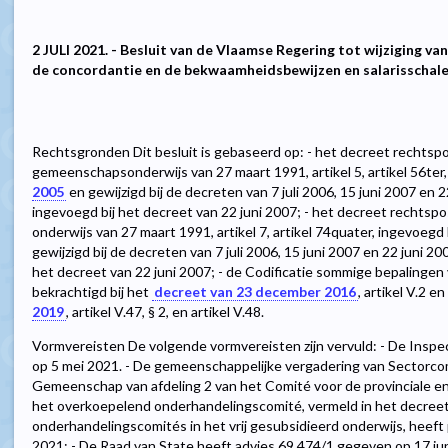
2 JULI 2021. - Besluit van de Vlaamse Regering tot wijziging va
de concordantie en de bekwaamheidsbewijzen en salarisschale
Rechtsgronden Dit besluit is gebaseerd op: - het decreet rechtsp
gemeenschapsonderwijs van 27 maart 1991, artikel 5, artikel 56ter,
2005
en gewijzigd bij de decreten van 7 juli 2006, 15 juni 2007 en 2
ingevoegd bij het decreet van 22 juni 2007; - het decreet rechtsp
onderwijs van 27 maart 1991, artikel 7, artikel 74quater, ingevoegd 
gewijzigd bij de decreten van 7 juli 2006, 15 juni 2007 en 22 juni 20
het decreet van 22 juni 2007; - de Codificatie sommige bepalingen
bekrachtigd bij het
decreet van 23 december 2016
, artikel V.2 en
2019
, artikel V.47, § 2, en artikel V.48.
Vormvereisten De volgende vormvereisten zijn vervuld: - De Inspe
op 5 mei 2021. - De gemeenschappelijke vergadering van Sectorco
Gemeenschap van afdeling 2 van het Comité voor de provinciale en
het overkoepelend onderhandelingscomité, vermeld in het decreet v
onderhandelingscomités in het vrij gesubsidieerd onderwijs, heeft 
2021; - De Raad van State heeft advies 69.474/1 gegeven op 17 juni