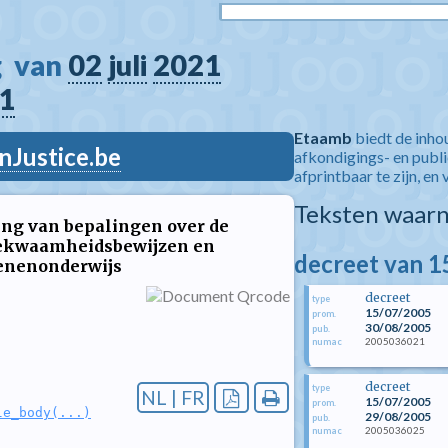
  van 
02
juli
2021
1
Etaamb
biedt de inho
nJustice.be
afkondigings- en publ
afprintbaar te zijn, en 
Teksten waarn
ging van bepalingen over de
 bekwaamheidsbewijzen en
decreet van 15
senenonderwijs
decreet
type
15/07/2005
prom.
30/08/2005
pub.
2005036021
numac
decreet
type
NL | FR
15/07/2005
prom.
le_body(...)
29/08/2005
pub.
2005036025
numac