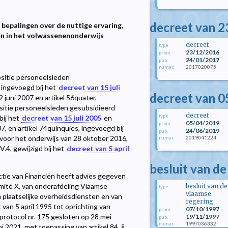
decreet van 
n bepalingen over de nuttige ervaring,
n in het volwassenenonderwijs
decreet
type
23/12/2016
prom.
24/01/2017
pub.
2017020075
numac
ositie personeelsleden
 ingevoegd bij het
decreet van 15 juli
decreet van 0
2 juni 2007 en artikel 56quater,
ositie personeelsleden gesubsidieerd
decreet
type
bij het
decreet van 15 juli 2005
en
05/04/2019
prom.
07, en artikel 74quinquies, ingevoegd bij
24/06/2019
pub.
 voor het onderwijs van 28 oktober 2016,
2019041224
numac
 V.4, gewijzigd bij het
decreet van 5 april
besluit van d
ctie van Financiën heeft advies gegeven
mité X, van onderafdeling Vlaamse
besluit van de
type
vlaamse
 plaatselijke overheidsdiensten en van
regering
an 5 april 1995 tot oprichting van
07/10/1997
prom.
protocol nr. 175 gesloten op 28 mei
19/11/1997
pub.
1997036332
numac
 2021, met toepassing van artikel 84, §