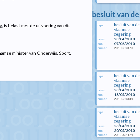
besluit van de
besluit van de
 is belast met de uitvoering van dit
type
vlaamse
regering
23/04/2010
prom.
07/06/2010
pub.
2010035370
numac
amse minister van Onderwijs, Sport,
besluit van de
type
vlaamse
regering
23/04/2010
prom.
18/05/2010
pub.
2010035334
numac
besluit van de
type
vlaamse
regering
23/04/2010
prom.
20/05/2010
pub.
2010202474
numac