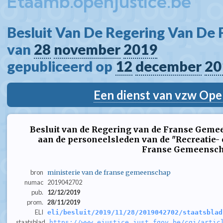
Etaamb.openjustice.be
Besluit Van De Regering Van De
van 
28
november
2019
gepubliceerd op 
12
december
20
Een dienst van vzw Ope
Besluit van de Regering van de Franse Geme
aan de personeelsleden van de "Recreatie-
Franse Gemeensc
bron
ministerie van de franse gemeenschap
numac
2019042702
pub.
12/12/2019
prom.
28/11/2019
ELI
eli/besluit/2019/11/28/2019042702/staatsblad
staatsblad
https://www.ejustice.just.fgov.be/cgi/artic