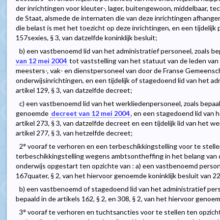
der inrichtingen voor kleuter-, lager, buitengewoon, middelbaar, t
de Staat, alsmede de internaten die van deze inrichtingen afhange
die belast is met het toezicht op deze inrichtingen, en een tijdelijk 
157sexies, § 3, van datzelfde koninklijk besluit;
b) een vastbenoemd lid van het administratief personeel, zoals bep
van 12 mei 2004
tot vaststelling van het statuut van de leden van
meesters-, vak- en dienstpersoneel van door de Franse Gemeens
onderwijsinrichtingen, en een tijdelijk of stagedoend lid van het ad
artikel 129, § 3, van datzelfde decreet;
c) een vastbenoemd lid van het werkliedenpersoneel, zoals bepaald 
genoemde
decreet van 12 mei 2004
, en een stagedoend lid van h
artikel 273, § 3, van datzelfde decreet en een tijdelijk lid van het 
artikel 277, § 3, van hetzelfde decreet;
2° vooraf te verhoren en een terbeschikkingstelling voor te stell
terbeschikkingstelling wegens ambtsontheffing in het belang van d
onderwijs opgestart ten opzichte van : a) een vastbenoemd personee
167quater, § 2, van het hiervoor genoemde koninklijk besluit van 2
b) een vastbenoemd of stagedoend lid van het administratief per
bepaald in de artikels 162, § 2, en 308, § 2, van het hiervoor geno
3° vooraf te verhoren en tuchtsancties voor te stellen ten opzicht