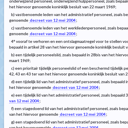
onderwijzend personeel, onderwijzend hulppersoneel, zoals bepaald i
het hiervoor genoemde koninklijk besluit van 22 maart 1969;
b) vastbenoemde leden van het administratief personeel, zoals bep
genoemde
decreet van 12 mei 2004
;
c) vastbenoemde leden van het werkliedenpersoneel, zoals bepaald
genoemde
decreet van 12 mei 2004
;
4° vooraf te verhoren en een ontslagmaatregel voor te stellen voor :
bepaald in artikel 28 van het hiervoor genoemde koninklijk besluit 
b) een tijdelijk personeelslid, zoals bepaald in 28bis van het hier
maart 1969;
c) een prioritair tijdelijk personeelslid of een beschermd tijdelijk p
42, 43 en 43 ter van het hiervoor genoemde koninklijk besluit van 
d) een tijdelijk lid van het administratief personeel, zoals bepaald 
het hiervoor genoemde
decreet van 12 mei 2004
;
e) een tijdelijk lid van het administratief personeel, zoals bepaal
van 12 mei 2004
;
f) een stagedoend lid van het administratief personeel, zoals bepaa
van het hiervoor genoemde
decreet van 12 mei 2004
;
g) een stagedoend lid van het administratief personeel, zoals bepa
van het bovenvermelde
decreet van 12 mei 2004
.