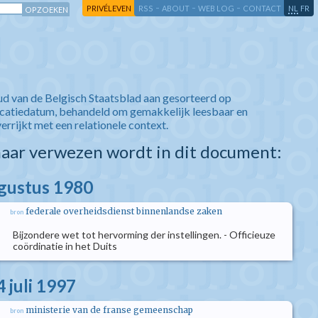
-
-
-
-
PRIVÉLEVEN
RSS
ABOUT
WEB LOG
CONTACT
NL
FR
ud van de Belgisch Staatsblad aan gesorteerd op
icatiedatum, behandeld om gemakkelijk leesbaar en
verrijkt met een relationele context.
aar verwezen wordt in dit document:
ugustus 1980
federale overheidsdienst binnenlandse zaken
bron
Bijzondere wet tot hervorming der instellingen. - Officieuze
coördinatie in het Duits
 juli 1997
ministerie van de franse gemeenschap
bron