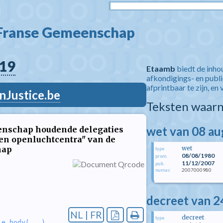
 Franse Gemeenschap  
19
Etaamb
biedt de inho
afkondigings- en publ
afprintbaar te zijn, en 
nJustice.be
Teksten waarn
wet van 08 a
enschap houdende delegaties
 en openluchtcentra" van de
hap
wet
type
08/08/1980
prom.
11/12/2007
pub.
2007000980
numac
decreet van 24
NL | FR
decreet
type
le_body(...)