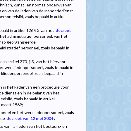
echnisch, kunst- en normaalonderwijs van
n en van de leden van de inspectiedienst
personeelslid, zoals bepaald in artikel
aald in artikel 126 § 3 van het
decreet
 het administratief personeel, van het
chap georganiseerde
ministratief personeel, zoals bepaald in
in artikel 270, § 3, van het hiervoor
et werkliedenpersoneel, zoals bepaald in
werkliedenpersoneel, zoals bepaald in
en in het kader van een procedure voor
e dienst en in de belang van het
lslid, zoals bepaald in artikel
2 maart 1969;
soneel en het werkliedenpersoneel, zoals
emde
decreet van 12 mei 2004
;
e van : a) leden van het bestuurs- en