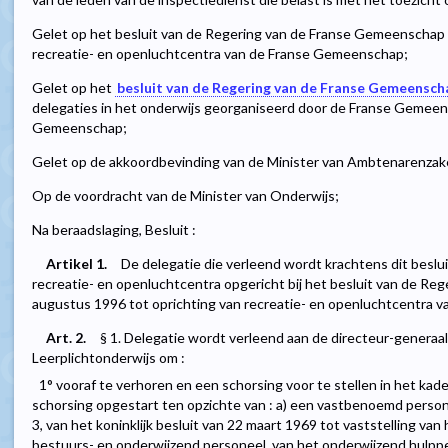
Gelet op het besluit van de Regering van de Franse Gemeenschap 
recreatie- en openluchtcentra van de Franse Gemeenschap;
Gelet op het
besluit van de Regering van de Franse Gemeenscha
delegaties in het onderwijs georganiseerd door de Franse Gemeens
Gemeenschap;
Gelet op de akkoordbevinding van de Minister van Ambtenarenza
Op de voordracht van de Minister van Onderwijs;
Na beraadslaging, Besluit :
Artikel 1.
De delegatie die verleend wordt krachtens dit beslui
recreatie- en openluchtcentra opgericht bij het besluit van de R
augustus 1996 tot oprichting van recreatie- en openluchtcentra 
Art. 2.
§ 1. Delegatie wordt verleend aan de directeur-generaa
Leerplichtonderwijs om :
1° vooraf te verhoren en een schorsing voor te stellen in het ka
schorsing opgestart ten opzichte van : a) een vastbenoemd personeel
3, van het koninklijk besluit van 22 maart 1969 tot vaststelling van
bestuurs- en onderwijzend personeel, van het onderwijzend hulpp