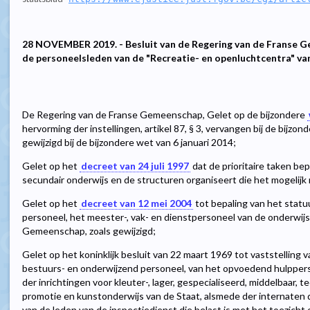
28 NOVEMBER 2019. - Besluit van de Regering van de Franse 
de personeelsleden van de "Recreatie- en openluchtcentra" v
De Regering van de Franse Gemeenschap, Gelet op de bijzondere
hervorming der instellingen, artikel 87, § 3, vervangen bij de bijz
gewijzigd bij de bijzondere wet van 6 januari 2014;
Gelet op het
decreet van 24 juli 1997
dat de prioritaire taken be
secundair onderwijs en de structuren organiseert die het mogelijk 
Gelet op het
decreet van 12 mei 2004
tot bepaling van het statu
personeel, het meester-, vak- en dienstpersoneel van de onderwijs
Gemeenschap, zoals gewijzigd;
Gelet op het koninklijk besluit van 22 maart 1969 tot vaststelling 
bestuurs- en onderwijzend personeel, van het opvoedend hulpper
der inrichtingen voor kleuter-, lager, gespecialiseerd, middelbaar, 
promotie en kunstonderwijs van de Staat, alsmede der internaten 
van de leden van de inspectiedienst die belast is met het toezicht o