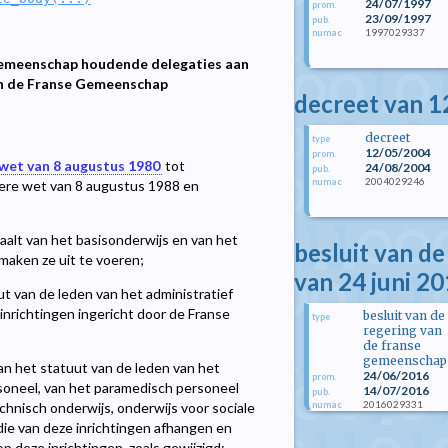
24/07/1997
prom.
23/09/1997
pub.
1997029337
numac
Gemeenschap houdende delegaties aan
an de Franse Gemeenschap
decreet van 1
decreet
type
12/05/2004
prom.
wet van 8 augustus 1980
tot
24/08/2004
pub.
2004029246
numac
ondere wet van 8 augustus 1988 en
paalt van het basisonderwijs en van het
besluit van d
maken ze uit te voeren;
van 24 juni 2
ut van de leden van het administratief
inrichtingen ingericht door de Franse
besluit van de
type
regering van
de franse
gemeenschap
van het statuut van de leden van het
24/06/2016
prom.
soneel, van het paramedisch personeel
14/07/2016
pub.
2016029331
numac
technisch onderwijs, onderwijs voor sociale
die van deze inrichtingen afhangen en
p deze inrichtingen, zoals gewijzigd;