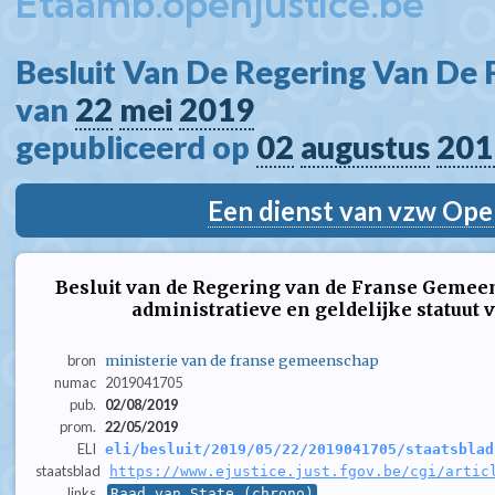
Etaamb.openjustice.be
Besluit Van De Regering Van De
van 
22
mei
2019
gepubliceerd op 
02
augustus
201
Een dienst van vzw Ope
Besluit van de Regering van de Franse Gemeen
administratieve en geldelijke statuut
bron
ministerie van de franse gemeenschap
numac
2019041705
pub.
02/08/2019
prom.
22/05/2019
ELI
eli/besluit/2019/05/22/2019041705/staatsblad
staatsblad
https://www.ejustice.just.fgov.be/cgi/artic
links
Raad van State (chrono)