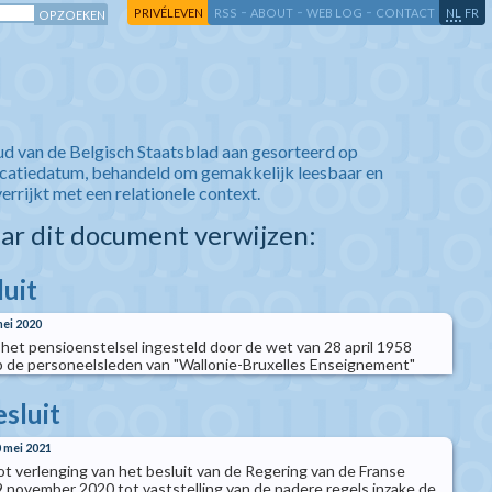
-
-
-
-
PRIVÉLEVEN
RSS
ABOUT
WEB LOG
CONTACT
NL
FR
ud van de Belgisch Staatsblad aan gesorteerd op
icatiedatum, behandeld om gemakkelijk leesbaar en
verrijkt met een relationele context.
aar dit document verwijzen:
luit
mei 2020
t het pensioenstelsel ingesteld door de wet van 28 april 1958
p de personeelsleden van "Wallonie-Bruxelles Enseignement"
esluit
0 mei 2021
tot verlenging van het besluit van de Regering van de Franse
november 2020 tot vaststelling van de nadere regels inzake de