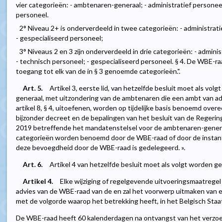
vier categorieën: - ambtenaren-generaal; - administratief personeel
personeel.
2° Niveau 2+ is onderverdeeld in twee categorieën: - administrati
- gespecialiseerd personeel;
3° Niveaus 2 en 3 zijn onderverdeeld in drie categorieën: - adminis
- technisch personeel; - gespecialiseerd personeel. § 4. De WBE-r
toegang tot elk van de in § 3 genoemde categorieën.".
Art. 5.
Artikel 3, eerste lid, van hetzelfde besluit moet als vo
generaal, met uitzondering van de ambtenaren die een ambt van ad
artikel 8, § 4, uitoefenen, worden op tijdelijke basis benoemd ove
bijzonder decreet en de bepalingen van het besluit van de Regeri
2019 betreffende het mandatenstelsel voor de ambtenaren-gener
categorieën worden benoemd door de WBE-raad of door de instant
deze bevoegdheid door de WBE-raad is gedelegeerd. ».
Art. 6.
Artikel 4 van hetzelfde besluit moet als volgt worden ge
Artikel 4.
Elke wijziging of regelgevende uitvoeringsmaatregel
advies van de WBE-raad van de en zal het voorwerp uitmaken van ee
met de volgorde waarop het betrekking heeft, in het Belgisch St
De WBE-raad heeft 60 kalenderdagen na ontvangst van het verzoek