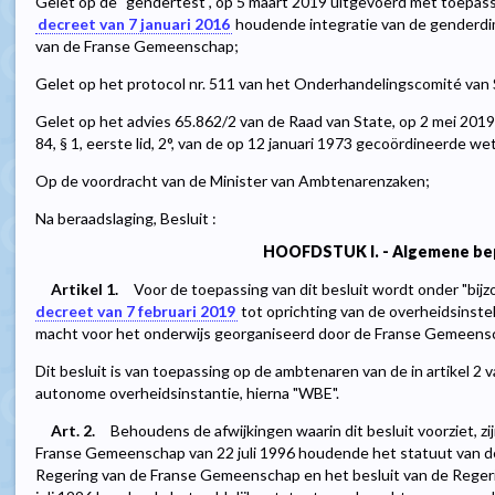
Gelet op de "gendertest", op 5 maart 2019 uitgevoerd met toepassing
decreet van 7 januari 2016
houdende integratie van de genderdim
van de Franse Gemeenschap;
Gelet op het protocol nr. 511 van het Onderhandelingscomité van 
Gelet op het advies 65.862/2 van de Raad van State, op 2 mei 2019
84, § 1, eerste lid, 2°, van de op 12 januari 1973 gecoördineerde w
Op de voordracht van de Minister van Ambtenarenzaken;
Na beraadslaging, Besluit :
HOOFDSTUK I. - Algemene be
Artikel 1.
Voor de toepassing van dit besluit wordt onder "bij
decreet van 7 februari 2019
tot oprichting van de overheidsinste
macht voor het onderwijs georganiseerd door de Franse Gemeens
Dit besluit is van toepassing op de ambtenaren van de in artikel 2
autonome overheidsinstantie, hierna "WBE".
Art. 2.
Behoudens de afwijkingen waarin dit besluit voorziet, zi
Franse Gemeenschap van 22 juli 1996 houdende het statuut van d
Regering van de Franse Gemeenschap en het besluit van de Rege