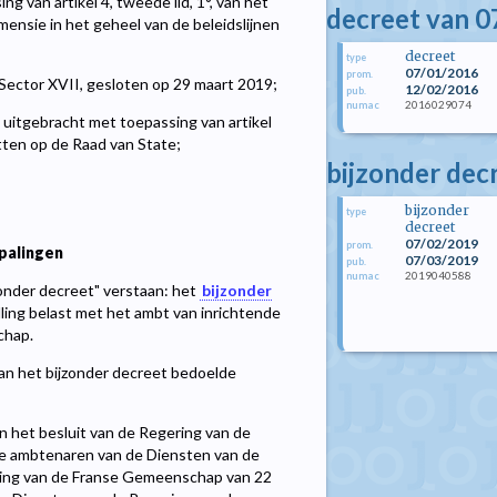
 van artikel 4, tweede lid, 1°, van het
decreet van 0
ensie in het geheel van de beleidslijnen
decreet
type
07/01/2016
prom.
Sector XVII, gesloten op 29 maart 2019;
12/02/2016
pub.
2016029074
numac
 uitgebracht met toepassing van artikel
etten op de Raad van State;
bijzonder dec
bijzonder
type
decreet
07/02/2019
prom.
palingen
07/03/2019
pub.
2019040588
numac
zonder decreet" verstaan: het
bijzonder
lling belast met het ambt van inrichtende
chap.
 van het bijzonder decreet bedoelde
jn het besluit van de Regering van de
e ambtenaren van de Diensten van de
ring van de Franse Gemeenschap van 22