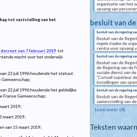
organisatie van het we
opvang van personen
hap tot vaststelling van het
besluit van d
besluit van de regering 
Besluit van de Reger
regels inzake de organ
centra voor opvang 
 decreet van 7 februari 2019
tot
besluit van de regering v
ichtende macht voor het onderwijs
Besluit van de Reger
de Regering van de 
sociale dienst van d
van 22 juli 1996 houdende het statuut
"Conseil supérieur de
se Gemeenschap;
instellingen van ope
an 22 juli 1996 houdende het geldelijke
besluit van de regering 
 de Franse Gemeenschap;
Besluit van de Reger
samenstelling van de
maart 2019;
toon meer (4)
3 maart 2019;
Teksten waarn
en van 15 maart 2019;