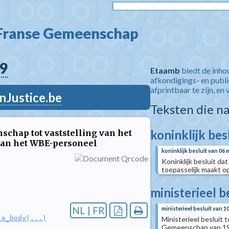
 Franse Gemeenschap  
9
Etaamb
biedt de inho
afkondigings- en publ
afprintbaar te zijn, en 
nJustice.be
Teksten die n
koninklijk bes
schap tot vaststelling van het
 van het WBE-personeel
koninklijk besluit van 06 
Koninklijk besluit da
toepasselijk maakt o
ministerieel b
NL | FR
ministerieel besluit van 1
le_body(...)
Ministerieel besluit 
Gemeenschap van 19 