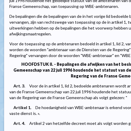
juli 1996 houdende het geldelijke statuut van de ambtenaren van 
Franse Gemeenschap, van toepassing op WBE-ambtenaren.
De bepalingen die de bepalingen van de in het vorige lid bedoelde b
vervangen, zijn van rechtswege van toepassing op de in artikel 1, t
uitwerkingen hebben op de bepalingen die het voorwerp hebben ui
afwijkingsmaatregelen.
Voor de toepassing op de ambtenaren bedoeld in artikel 1, lid 2, van
worden de woorden "ambtenaar van de Diensten van de Regering"
Regering" vervangen door de woorden "WBE-ambtenaar" en "WBE 
HOOFDSTUK II. - Bepalingen die afwijken van het beslu
Gemeenschap van 22 juli 1996 houdende het statuut van d
Regering van de Franse Geme
Art. 3.
Voor de in artikel 1, lid 2, bedoelde ambtenaren wordt ar
van de Franse Gemeenschap van 22 juli 1996 houdende het statuu
van de Regering van de Franse Gemeenschap als volgt gelezen: "
Artikel 1.
De hoedanigheid van WBE-ambtenaar is erkend voor el
vaste dienst is. ».
Art. 4.
Artikel 2 van hetzelfde decreet moet als volgt worden g