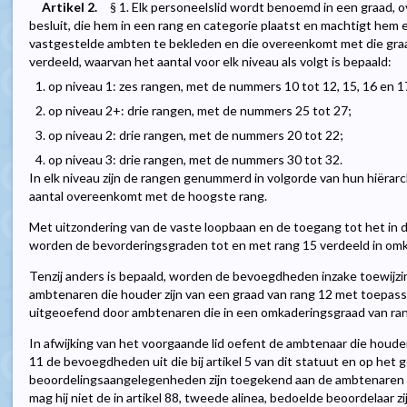
Artikel 2.
§ 1. Elk personeelslid wordt benoemd in een graad, ov
besluit, die hem in een rang en categorie plaatst en machtigt hem
vastgestelde ambten te bekleden en die overeenkomt met die graa
verdeeld, waarvan het aantal voor elk niveau als volgt is bepaald:
1. op niveau 1: zes rangen, met de nummers 10 tot 12, 15, 16 en 1
2. op niveau 2+: drie rangen, met de nummers 25 tot 27;
3. op niveau 2: drie rangen, met de nummers 20 tot 22;
4. op niveau 3: drie rangen, met de nummers 30 tot 32.
In elk niveau zijn de rangen genummerd in volgorde van hun hiërarc
aantal overeenkomt met de hoogste rang.
Met uitzondering van de vaste loopbaan en de toegang tot het in d
worden de bevorderingsgraden tot en met rang 15 verdeeld in o
Tenzij anders is bepaald, worden de bevoegdheden inzake toewijz
ambtenaren die houder zijn van een graad van rang 12 met toepassin
uitgeoefend door ambtenaren die in een omkaderingsgraad van rang
In afwijking van het voorgaande lid oefent de ambtenaar die houde
11 de bevoegdheden uit die bij artikel 5 van dit statuut en op het g
beoordelingsaangelegenheden zijn toegekend aan de ambtenaren di
mag hij niet de in artikel 88, tweede alinea, bedoelde beoordelaar zi