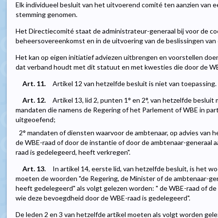
Elk individueel besluit van het uitvoerend comité ten aanzien van
stemming genomen.
Het Directiecomité staat de administrateur-generaal bij voor de co
beheersovereenkomst en in de uitvoering van de beslissingen van
Het kan op eigen initiatief adviezen uitbrengen en voorstellen d
dat verband houdt met dit statuut en met kwesties die door de W
Art. 11.
Artikel 12 van hetzelfde besluit is niet van toepassing.
Art. 12.
Artikel 13, lid 2, punten 1° en 2°, van hetzelfde beslui
mandaten die namens de Regering of het Parlement of WBE in par
uitgeoefend;
2° mandaten of diensten waarvoor de ambtenaar, op advies van h
de WBE-raad of door de instantie of door de ambtenaar-generaal
raad is gedelegeerd, heeft verkregen".
Art. 13.
In artikel 14, eerste lid, van hetzelfde besluit, is het
moeten de woorden "de Regering, de Minister of de ambtenaar-gen
heeft gedelegeerd" als volgt gelezen worden: " de WBE-raad of de
wie deze bevoegdheid door de WBE-raad is gedelegeerd".
De leden 2 en 3 van hetzelfde artikel moeten als volgt worden gele