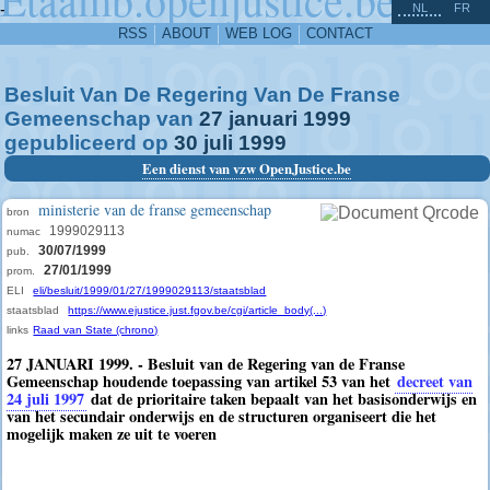
^
-
NL
FR
RSS
ABOUT
WEB LOG
CONTACT
Besluit Van De Regering Van De Franse
Gemeenschap van
27
januari
1999
gepubliceerd op
30
juli
1999
Een dienst van vzw OpenJustice.be
ministerie van de franse gemeenschap
bron
1999029113
numac
30/07/1999
pub.
27/01/1999
prom.
ELI
eli/besluit/1999/01/27/1999029113/staatsblad
staatsblad
https://www.ejustice.just.fgov.be/cgi/article_body(...)
links
Raad van State (chrono)
27 JANUARI 1999. - Besluit van de Regering van de Franse
Gemeenschap houdende toepassing van artikel 53 van het
decreet van
24 juli 1997
dat de prioritaire taken bepaalt van het basisonderwijs en
van het secundair onderwijs en de structuren organiseert die het
mogelijk maken ze uit te voeren