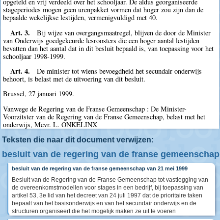
opgeteld en vrij verdeeld over het schooljaar. De aldus georganiseerde
stageperiodes mogen geen urenpakket vormen dat hoger zou zijn dan de
bepaalde wekelijkse lestijden, vermenigvuldigd met 40.
Art. 3.
Bij wijze van overgangsmaatregel, blijven de door de Minister
van Onderwijs goedgekeurde lesroosters die een hoger aantal lestijden
bevatten dan het aantal dat in dit besluit bepaald is, van toepassing voor het
schooljaar 1998-1999.
Art. 4.
De minister tot wiens bevoegdheid het secundair onderwijs
behoort, is belast met de uitvoering van dit besluit.
Brussel, 27 januari 1999.
Vanwege de Regering van de Franse Gemeenschap : De Minister-
Voorzitster van de Regering van de Franse Gemeenschap, belast met het
onderwijs, Mevr. L. ONKELINX
Teksten die naar dit document verwijzen:
besluit van de regering van de franse gemeenschap
besluit van de regering van de franse gemeenschap van 21 mei 1999
Besluit van de Regering van de Franse Gemeenschap tot vastlegging van
de overeenkomstmodellen voor stages in een bedrijf, bij toepassing van
artikel 53, 3e lid van het decreet van 24 juli 1997 dat de prioritaire taken
bepaalt van het basisonderwijs en van het secundair onderwijs en de
structuren organiseert die het mogelijk maken ze uit te voeren