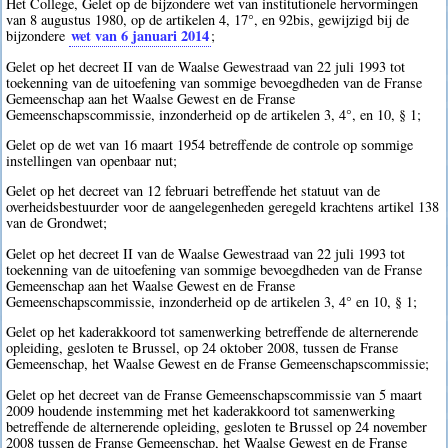
Het College, Gelet op de bijzondere wet van institutionele hervormingen
van 8 augustus 1980, op de artikelen 4, 17°, en 92bis, gewijzigd bij de
wet van 6 januari 2014
bijzondere
;
Gelet op het decreet II van de Waalse Gewestraad van 22 juli 1993 tot
toekenning van de uitoefening van sommige bevoegdheden van de Franse
Gemeenschap aan het Waalse Gewest en de Franse
Gemeenschapscommissie, inzonderheid op de artikelen 3, 4°, en 10, § 1;
Gelet op de wet van 16 maart 1954 betreffende de controle op sommige
instellingen van openbaar nut;
Gelet op het decreet van 12 februari betreffende het statuut van de
overheidsbestuurder voor de aangelegenheden geregeld krachtens artikel 138
van de Grondwet;
Gelet op het decreet II van de Waalse Gewestraad van 22 juli 1993 tot
toekenning van de uitoefening van sommige bevoegdheden van de Franse
Gemeenschap aan het Waalse Gewest en de Franse
Gemeenschapscommissie, inzonderheid op de artikelen 3, 4° en 10, § 1;
Gelet op het kaderakkoord tot samenwerking betreffende de alternerende
opleiding, gesloten te Brussel, op 24 oktober 2008, tussen de Franse
Gemeenschap, het Waalse Gewest en de Franse Gemeenschapscommissie;
Gelet op het decreet van de Franse Gemeenschapscommissie van 5 maart
2009 houdende instemming met het kaderakkoord tot samenwerking
betreffende de alternerende opleiding, gesloten te Brussel op 24 november
2008 tussen de Franse Gemeenschap, het Waalse Gewest en de Franse