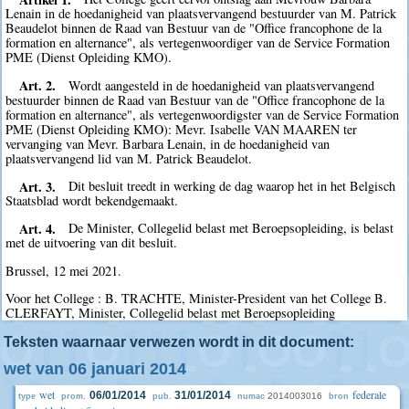
Lenain in de hoedanigheid van plaatsvervangend bestuurder van M. Patrick
Beaudelot binnen de Raad van Bestuur van de "Office francophone de la
formation en alternance", als vertegenwoordiger van de Service Formation
PME (Dienst Opleiding KMO).
Art. 2.
Wordt aangesteld in de hoedanigheid van plaatsvervangend
bestuurder binnen de Raad van Bestuur van de "Office francophone de la
formation en alternance", als vertegenwoordigster van de Service Formation
PME (Dienst Opleiding KMO): Mevr. Isabelle VAN MAAREN ter
vervanging van Mevr. Barbara Lenain, in de hoedanigheid van
plaatsvervangend lid van M. Patrick Beaudelot.
Art. 3.
Dit besluit treedt in werking de dag waarop het in het Belgisch
Staatsblad wordt bekendgemaakt.
Art. 4.
De Minister, Collegelid belast met Beroepsopleiding, is belast
met de uitvoering van dit besluit.
Brussel, 12 mei 2021.
Voor het College : B. TRACHTE, Minister-President van het College B.
CLERFAYT, Minister, Collegelid belast met Beroepsopleiding
Teksten waarnaar verwezen wordt in dit document:
wet van 06 januari 2014
wet
federale
06/01/2014
31/01/2014
2014003016
type
prom.
pub.
numac
bron