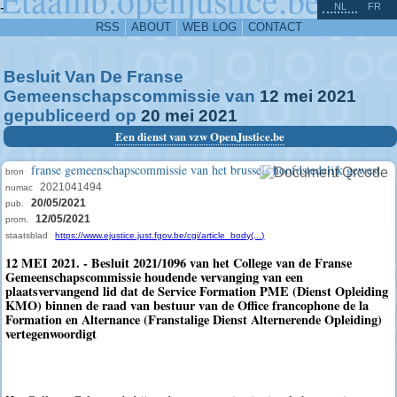
^
-
NL
FR
RSS
ABOUT
WEB LOG
CONTACT
Besluit Van De Franse
Gemeenschapscommissie van
12
mei
2021
gepubliceerd op
20
mei
2021
Een dienst van vzw OpenJustice.be
franse gemeenschapscommissie van het brussels hoofdstedelijk gewest
bron
2021041494
numac
20/05/2021
pub.
12/05/2021
prom.
staatsblad
https://www.ejustice.just.fgov.be/cgi/article_body(...)
12 MEI 2021. - Besluit 2021/1096 van het College van de Franse
Gemeenschapscommissie houdende vervanging van een
plaatsvervangend lid dat de Service Formation PME (Dienst Opleiding
KMO) binnen de raad van bestuur van de Office francophone de la
Formation en Alternance (Franstalige Dienst Alternerende Opleiding)
vertegenwoordigt