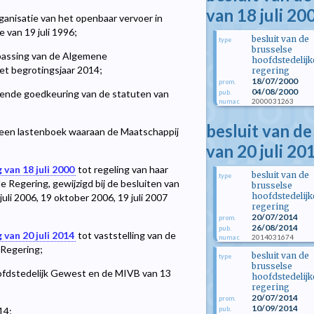
van 18 juli 20
anisatie van het openbaar vervoer in
 van 19 juli 1996;
besluit van de
type
brusselse
passing van de Algemene
hoofdstedelijk
et begrotingsjaar 2014;
regering
18/07/2000
prom.
04/08/2000
dende goedkeuring van de statuten van
pub.
2000031263
numac
besluit van de
gemeen lastenboek waaraan de Maatschappij
van 20 juli 20
 van 18 juli 2000
tot regeling van haar
besluit van de
type
 Regering, gewijzigd bij de besluiten van
brusselse
hoofdstedelijk
uli 2006, 19 oktober 2006, 19 juli 2007
regering
20/07/2014
prom.
26/08/2014
pub.
 van 20 juli 2014
tot vaststelling van de
2014031674
numac
 Regering;
besluit van de
type
brusselse
ofdstedelijk Gewest en de MIVB van 13
hoofdstedelijk
regering
20/07/2014
prom.
10/09/2014
pub.
14;