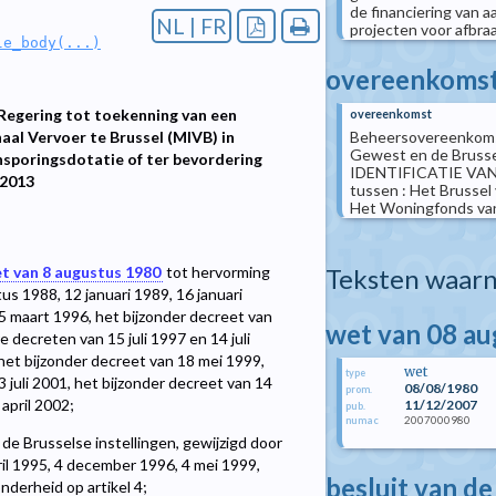
de financiering van 
NL | FR
projecten voor afbr
le_body(...)
overeenkoms
Regering tot toekenning van een
overeenkomst
Beheersovereenkomst
al Vervoer te Brussel (MIVB) in
Gewest en de Brusse
ansporingsdotatie of ter bevordering
IDENTIFICATIE VAN 
 2013
tussen : Het Brussel
Het Woningfonds van 
Teksten waarn
t van 8 augustus 1980
tot hervorming
us 1988, 12 januari 1989, 16 januari
25 maart 1996, het bijzonder decreet van
wet van 08 a
 decreten van 15 juli 1997 en 14 juli
het bijzonder decreet van 18 mei 1999,
wet
type
 juli 2001, het bijzonder decreet van 14
08/08/1980
prom.
april 2002;
11/12/2007
pub.
2007000980
numac
de Brusselse instellingen, gewijzigd door
ril 1995, 4 december 1996, 4 mei 1999,
besluit van de
nderheid op artikel 4;