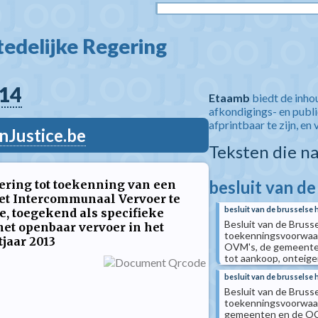
edelijke Regering  
14
Etaamb
biedt de inho
afkondigings- en publ
afprintbaar te zijn, en 
nJustice.be
Teksten die n
besluit van de
gering tot toekenning van een
het Intercommunaal Vervoer te
besluit van de brusselse 
ie, toegekend als specifieke
Besluit van de Bruss
het openbaar vervoer in het
toekenningsvoorwaar
jaar 2013
OVM's, de gemeenten
tot aankoop, onteige
besluit van de brusselse 
Besluit van de Bruss
toekenningsvoorwaar
gemeenten en de OCM