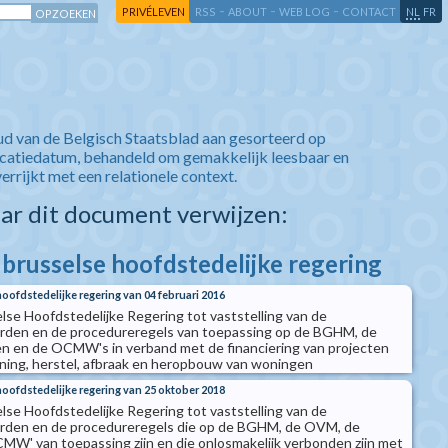
-
-
-
-
PRIVÉLEVEN
RSS
ABOUT
WEB LOG
CONTACT
NL
FR
ud van de Belgisch Staatsblad aan gesorteerd op
icatiedatum, behandeld om gemakkelijk leesbaar en
verrijkt met een relationele context.
aar dit document verwijzen:
 brusselse hoofdstedelijke regering
hoofdstedelijke regering van 04 februari 2016
else Hoofdstedelijke Regering tot vaststelling van de
den en de procedureregels van toepassing op de BGHM, de
 en de OCMW's in verband met de financiering van projecten
ning, herstel, afbraak en heropbouw van woningen
hoofdstedelijke regering van 25 oktober 2018
else Hoofdstedelijke Regering tot vaststelling van de
den en de procedureregels die op de BGHM, de OVM, de
W' van toepassing zijn en die onlosmakelijk verbonden zijn met