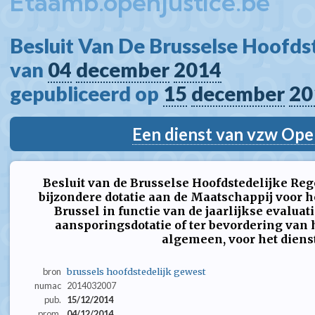
Etaamb.openjustice.be
Besluit Van De Brusselse Hoofdst
van 
04
december
2014
gepubliceerd op 
15
december
20
Een dienst van vzw Ope
Besluit van de Brusselse Hoofdstedelijke Re
bijzondere dotatie aan de Maatschappij voor 
Brussel in functie van de jaarlijkse evaluat
aansporingsdotatie of ter bevordering van 
algemeen, voor het dienst
bron
brussels hoofdstedelijk gewest
numac
2014032007
pub.
15/12/2014
prom.
04/12/2014