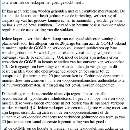
akte waarmee de verkoper het goed gekocht heeft.
Er kan geen rekening worden gehouden met een eventuele meerwaarde. De
kosten die de verkoper heeft gedaan voor de inrichting, verbetering of
aanpassing van het gebouw kunnen echter in aanmerking worden genomen
op basis van de bewijsstukken.. De raad van bestuur beslist over de nadere
regels voor de aanvaarding van die stukken.
Iedere koper is verplicht de verkoop van een gesubsidieerde woning die
plaatsheeft voor het aflopen van de 20-jarige termijn aan de GOMB bekend
te maken, opdat de GOMB de verkoop zou kunnen publiceren op haar
website gedurende 30 werkdagen te rekenen vanaf de dag volgend op de
ontvangst van de bekendmaking. Ook moet de koper zijn notaris erom
verzoeken de GOMB in kennis te stellen van het ontwerp van verkoopakte.
§ 3. De toegangs- en bewoningsvoorwaarden die zijn vastgelegd in dit
besluit gelden voor alle opeenvolgende kopers en bewoners tot de
oorspronkelijke termijn van 20 jaar verstreken is. Gedurende deze termijn
moeten deze voorwaarden in alle verkoopovereenkomsten, authentieke akten
of huurovereenkomsten, al naargelang het geval, worden opgenomen.
De bepalingen in de voormelde akten zijn tegenstelbaar aan alle
bevoorrechte of hypothecaire schuldeisers. In geval van openbare verkoop
moeten deze voorwaarden eveneens in het bestek van de openbare verkoop
worden vermeld. § 4. Iedere verkoper van een middelgrote woning moet van
zijn kopers eisen dat zij zich er in de verkoopovereenkomst of de
authentieke verkoopakte eveneens toe verbinden gedurende een termijn van
20 jaar te rekenen vanaf de eerste ingenottreding van het goed :
a) de GOMB op de hoogte te brengen van de tekoopstelling, zodat ze de