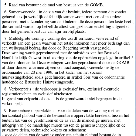
5. Raad van bestuur : de raad van bestuur van de GOMB.
6. Samenwonende : in de zin van dit besluit, iedere persoon die zonder
gehuwd te zijn wettelijk of feitelijk samenwoont met een of meerdere
personen, met uitzondering van de kinderen die deze persoon ten laste heeft,
die vermeld worden op hetzelfde attest van gezinssamenstelling uitgereikt
door het gemeentebestuur van zijn verblijfplaats.
7. Middelgrote woning : woning die wordt verhuurd, vervreemd of
verkocht aan een gezin waarvan het totale inkomen niet meer bedraagt dan
een welbepaald bedrag dat door de Regering wordt vastgesteld.
Deze woning wordt geproduceerd met de subsidies van het Brussels
Hoofdstedelijk Gewest in uitvoering van de opdrachten opgelegd in artikel 5
van de ordonnantie. Deze woningen worden geproduceerd door de GOMB
of door derden waarmee zij een contract aangaat, overeenkomstig de
ordonnantie van 20 mei 1999, in het kader van het sociaal
huisvestingsbeleid zoals gedefinieerd in artikel 3bis van de ordonnantie
houdende de Brusselse Huisvestingscode.
8. Verkoopprijs : de verkoopprijs exclusief btw, exclusief eventuele
registratierechten en exclusief aktekosten.
In geval van erfpacht of opstal is de grondwaarde niet begrepen in de
verkoopprijs.
9. Bewoonbare oppervlakte : - voor de delen van de woning met een
horizontaal plafond wordt de bewoonbare oppervlakte berekend tussen het
buitenvlak van de gevelmuren en de as van de mandelige muren, met
inbegrip van ( de mandelige muren tussen de gemeenschappelijke en de
privatieve delen, technische kokers en schachten;
- voor de delen van de woning onder een schuin plafond bestaat de in