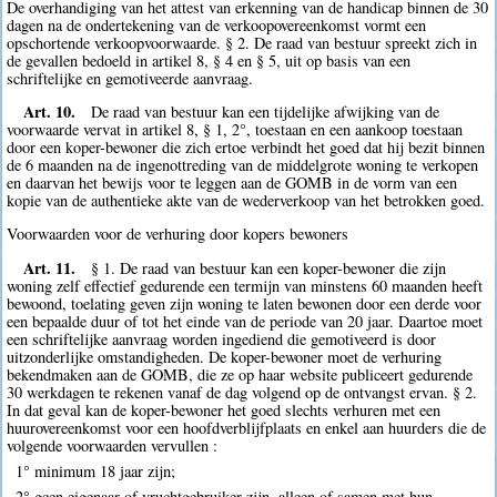
De overhandiging van het attest van erkenning van de handicap binnen de 30
dagen na de ondertekening van de verkoopovereenkomst vormt een
opschortende verkoopvoorwaarde. § 2. De raad van bestuur spreekt zich in
de gevallen bedoeld in artikel 8, § 4 en § 5, uit op basis van een
schriftelijke en gemotiveerde aanvraag.
Art. 10.
De raad van bestuur kan een tijdelijke afwijking van de
voorwaarde vervat in artikel 8, § 1, 2°, toestaan en een aankoop toestaan
door een koper-bewoner die zich ertoe verbindt het goed dat hij bezit binnen
de 6 maanden na de ingenottreding van de middelgrote woning te verkopen
en daarvan het bewijs voor te leggen aan de GOMB in de vorm van een
kopie van de authentieke akte van de wederverkoop van het betrokken goed.
Voorwaarden voor de verhuring door kopers bewoners
Art. 11.
§ 1. De raad van bestuur kan een koper-bewoner die zijn
woning zelf effectief gedurende een termijn van minstens 60 maanden heeft
bewoond, toelating geven zijn woning te laten bewonen door een derde voor
een bepaalde duur of tot het einde van de periode van 20 jaar. Daartoe moet
een schriftelijke aanvraag worden ingediend die gemotiveerd is door
uitzonderlijke omstandigheden. De koper-bewoner moet de verhuring
bekendmaken aan de GOMB, die ze op haar website publiceert gedurende
30 werkdagen te rekenen vanaf de dag volgend op de ontvangst ervan. § 2.
In dat geval kan de koper-bewoner het goed slechts verhuren met een
huurovereenkomst voor een hoofdverblijfplaats en enkel aan huurders die de
volgende voorwaarden vervullen :
1° minimum 18 jaar zijn;
2° geen eigenaar of vruchtgebruiker zijn, alleen of samen met hun