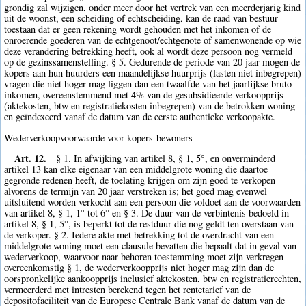
grondig zal wijzigen, onder meer door het vertrek van een meerderjarig kind
uit de woonst, een scheiding of echtscheiding, kan de raad van bestuur
toestaan dat er geen rekening wordt gehouden met het inkomen of de
onroerende goederen van de echtgenoot/echtgenote of samenwonende op wie
deze verandering betrekking heeft, ook al wordt deze persoon nog vermeld
op de gezinssamenstelling. § 5. Gedurende de periode van 20 jaar mogen de
kopers aan hun huurders een maandelijkse huurprijs (lasten niet inbegrepen)
vragen die niet hoger mag liggen dan een twaalfde van het jaarlijkse bruto-
inkomen, overeenstemmend met 4% van de gesubsidieerde verkoopprijs
(aktekosten, btw en registratiekosten inbegrepen) van de betrokken woning
en geïndexeerd vanaf de datum van de eerste authentieke verkoopakte.
Wederverkoopvoorwaarde voor kopers-bewoners
Art. 12.
§ 1. In afwijking van artikel 8, § 1, 5°, en onverminderd
artikel 13 kan elke eigenaar van een middelgrote woning die daartoe
gegronde redenen heeft, de toelating krijgen om zijn goed te verkopen
alvorens de termijn van 20 jaar verstreken is; het goed mag evenwel
uitsluitend worden verkocht aan een persoon die voldoet aan de voorwaarden
van artikel 8, § 1, 1° tot 6° en § 3. De duur van de verbintenis bedoeld in
artikel 8, § 1, 5°, is beperkt tot de restduur die nog geldt ten overstaan van
de verkoper. § 2. Iedere akte met betrekking tot de overdracht van een
middelgrote woning moet een clausule bevatten die bepaalt dat in geval van
wederverkoop, waarvoor naar behoren toestemming moet zijn verkregen
overeenkomstig § 1, de wederverkoopprijs niet hoger mag zijn dan de
oorspronkelijke aankoopprijs inclusief aktekosten, btw en registratierechten,
vermeerderd met intresten berekend tegen het rentetarief van de
depositofaciliteit van de Europese Centrale Bank vanaf de datum van de