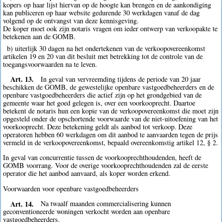
kopers op haar lijst hiervan op de hoogte kan brengen en de aankondiging
kan publiceren op haar website gedurende 30 werkdagen vanaf de dag
volgend op de ontvangst van deze kennisgeving.
De koper moet ook zijn notaris vragen om ieder ontwerp van verkoopakte te
betekenen aan de GOMB.
b) uiterlijk 30 dagen na het ondertekenen van de verkoopovereenkomst
artikelen 19 en 20 van dit besluit met betrekking tot de controle van de
toegangsvoorwaarden na te leven.
Art. 13.
In geval van vervreemding tijdens de periode van 20 jaar
beschikken de GOMB, de gewestelijke openbare vastgoedbeheerders en de
openbare vastgoedbeheerders die actief zijn op het grondgebied van de
gemeente waar het goed gelegen is, over een voorkooprecht. Daartoe
betekent de notaris hun een kopie van de verkoopovereenkomst die moet zijn
opgesteld onder de opschortende voorwaarde van de niet-uitoefening van het
voorkooprecht. Deze betekening geldt als aanbod tot verkoop. Deze
operatoren hebben 60 werkdagen om dit aanbod te aanvaarden tegen de prijs
vermeld in de verkoopovereenkomst, bepaald overeenkomstig artikel 12, § 2.
In geval van concurrentie tussen de voorkooprechthoudenden, heeft de
GOMB voorrang. Voor de overige voorkooprechthoudenden zal de eerste
operator die het aanbod aanvaard, als koper worden erkend.
Voorwaarden voor openbare vastgoedbeheerders
Art. 14.
Na twaalf maanden commercialisering kunnen
geconventioneerde woningen verkocht worden aan openbare
vastgoedbeheerders.