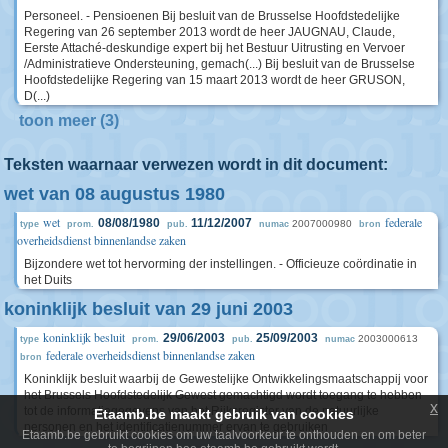
Personeel. - Pensioenen Bij besluit van de Brusselse Hoofdstedelijke
Regering van 26 september 2013 wordt de heer JAUGNAU, Claude,
Eerste Attaché-deskundige expert bij het Bestuur Uitrusting en Vervoer
/Administratieve Ondersteuning, gemach(...) Bij besluit van de Brusselse
Hoofdstedelijke Regering van 15 maart 2013 wordt de heer GRUSON,
D(...)
toon meer (3)
Teksten waarnaar verwezen wordt in dit document:
wet van 08 augustus 1980
wet
federale
08/08/1980
11/12/2007
2007000980
type
prom.
pub.
numac
bron
overheidsdienst binnenlandse zaken
Bijzondere wet tot hervorming der instellingen. - Officieuze coördinatie in
het Duits
koninklijk besluit van 29 juni 2003
koninklijk besluit
29/06/2003
25/09/2003
2003000613
type
prom.
pub.
numac
federale overheidsdienst binnenlandse zaken
bron
Koninklijk besluit waarbij de Gewestelijke Ontwikkelingsmaatschappij voor
het Brussels Hoofdstedelijk Gewest gemachtigd wordt toegang te hebben
x
tot de informatiegegevens van het Rijksregister van de natuurlijke
Etaamb.be maakt gebruik van cookies
personen en het identificatienummer ervan te gebruiken
Etaamb.be gebruikt cookies om uw taalvoorkeur te onthouden en om beter