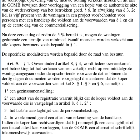
de GOMB bewijzen door voorlegging van een kopie van de authentieke akte
van de wederverkoop van het betrokken goed. § 6. In afwijking van § 3, 2e
lid, is vijf procent van de woningen in een project voorbehouden voor
personen met een handicap die voldoen aan de voorwaarden van § 1 en dit
op de eerste dag van de commercialisering.
Na deze eerste dag of zodra de 5 % bereikt is, mogen de woningen
gedurende een termijn van minimaal twaalf maanden worden verkocht aan
alle kopers-bewoners zoals bepaald in § 1.
De specifieke modaliteiten worden bepaald door de raad van bestuur.
Art. 9.
§ 1. Onverminderd artikel 8, § 4, wordt iedere overeenkomst
met betrekking tot het verlenen van een zakelijk recht op een middelgrote
woning aangegaan onder de opschortende voorwaarde dat er binnen de
dertig dagen documenten worden voorgelegd die aantonen dat de koper
voldoet aan de voorwaarden van artikel 8, § 1, § 3 en § 6, namelijk :
1° een gezinssamenstelling;
2° een attest van de registratie waaruit blijkt dat de koper voldoet aan de
voorwaarde die is vastgelegd in artikel 8, § 1, 2° ;
3° het laatste aanslagbiljet van de personenbelasting;
4° in voorkomend geval een attest van erkenning van de handicap.
Indien de koper kan rechtvaardigen dat hij onmogelijk een aanslagbiljet of
een fiscaal attest kan voorleggen, kan de GOMB een alternatief schriftelijk
inkomensbewijs aanvaarden.