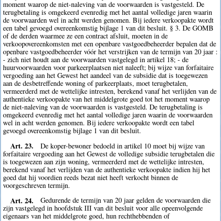
moment waarop de niet-naleving van de voorwaarden is vastgesteld. De
terugbetaling is omgekeerd evenredig met het aantal volledige jaren waarin
de voorwaarden wel in acht werden genomen. Bij iedere verkoopakte wordt
een tabel gevoegd overeenkomstig bijlage 1 van dit besluit. § 3. De GOMB
of de derden waarmee ze een contract afsluit, moeten in de
verkoopovereenkomsten met een openbare vastgoedbeheerder bepalen dat de
openbare vastgoedbeheerder vóór het verstrijken van de termijn van 20 jaar :
- zich niet houdt aan de voorwaarden vastgelegd in artikel 18; - de
huurvoorwaarden voor parkeerplaatsen niet naleeft; bij wijze van forfaitaire
vergoeding aan het Gewest het aandeel van de subsidie dat is toegewezen
aan de desbetreffende woning of parkeerplaats, moet terugbetalen,
vermeerderd met de wettelijke intresten, berekend vanaf het verlijden van de
authentieke verkoopakte van het middelgrote goed tot het moment waarop
de niet-naleving van de voorwaarden is vastgesteld. De terugbetaling is
omgekeerd evenredig met het aantal volledige jaren waarin de voorwaarden
wel in acht werden genomen. Bij iedere verkoopakte wordt een tabel
gevoegd overeenkomstig bijlage 1 van dit besluit.
Art. 23.
De koper-bewoner bedoeld in artikel 10 moet bij wijze van
forfaitaire vergoeding aan het Gewest de volledige subsidie terugbetalen die
is toegewezen aan zijn woning, vermeerderd met de wettelijke intresten,
berekend vanaf het verlijden van de authentieke verkoopakte indien hij het
goed dat hij voordien reeds bezat niet heeft verkocht binnen de
voorgeschreven termijn.
Art. 24.
Gedurende de termijn van 20 jaar gelden de voorwaarden die
zijn vastgelegd in hoofdstuk III van dit besluit voor alle opeenvolgende
eigenaars van het middelgrote goed, hun rechthebbenden of