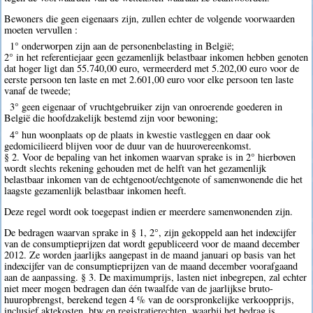
Bewoners die geen eigenaars zijn, zullen echter de volgende voorwaarden
moeten vervullen :
1° onderworpen zijn aan de personenbelasting in België;
2° in het referentiejaar geen gezamenlijk belastbaar inkomen hebben genoten
dat hoger ligt dan 55.740,00 euro, vermeerderd met 5.202,00 euro voor de
eerste persoon ten laste en met 2.601,00 euro voor elke persoon ten laste
vanaf de tweede;
3° geen eigenaar of vruchtgebruiker zijn van onroerende goederen in
België die hoofdzakelijk bestemd zijn voor bewoning;
4° hun woonplaats op de plaats in kwestie vastleggen en daar ook
gedomicilieerd blijven voor de duur van de huurovereenkomst.
§ 2. Voor de bepaling van het inkomen waarvan sprake is in 2° hierboven
wordt slechts rekening gehouden met de helft van het gezamenlijk
belastbaar inkomen van de echtgenoot/echtgenote of samenwonende die het
laagste gezamenlijk belastbaar inkomen heeft.
Deze regel wordt ook toegepast indien er meerdere samenwonenden zijn.
De bedragen waarvan sprake in § 1, 2°, zijn gekoppeld aan het indexcijfer
van de consumptieprijzen dat wordt gepubliceerd voor de maand december
2012. Ze worden jaarlijks aangepast in de maand januari op basis van het
indexcijfer van de consumptieprijzen van de maand december voorafgaand
aan de aanpassing. § 3. De maximumprijs, lasten niet inbegrepen, zal echter
niet meer mogen bedragen dan één twaalfde van de jaarlijkse bruto-
huuropbrengst, berekend tegen 4 % van de oorspronkelijke verkoopprijs,
inclusief aktekosten, btw en registratierechten, waarbij het bedrag is