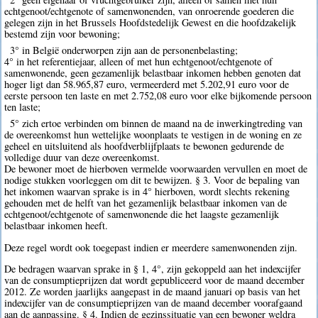
echtgenoot/echtgenote of samenwonenden, van onroerende goederen die
gelegen zijn in het Brussels Hoofdstedelijk Gewest en die hoofdzakelijk
bestemd zijn voor bewoning;
3° in België onderworpen zijn aan de personenbelasting;
4° in het referentiejaar, alleen of met hun echtgenoot/echtgenote of
samenwonende, geen gezamenlijk belastbaar inkomen hebben genoten dat
hoger ligt dan 58.965,87 euro, vermeerderd met 5.202,91 euro voor de
eerste persoon ten laste en met 2.752,08 euro voor elke bijkomende persoon
ten laste;
5° zich ertoe verbinden om binnen de maand na de inwerkingtreding van
de overeenkomst hun wettelijke woonplaats te vestigen in de woning en ze
geheel en uitsluitend als hoofdverblijfplaats te bewonen gedurende de
volledige duur van deze overeenkomst.
De bewoner moet de hierboven vermelde voorwaarden vervullen en moet de
nodige stukken voorleggen om dit te bewijzen. § 3. Voor de bepaling van
het inkomen waarvan sprake is in 4° hierboven, wordt slechts rekening
gehouden met de helft van het gezamenlijk belastbaar inkomen van de
echtgenoot/echtgenote of samenwonende die het laagste gezamenlijk
belastbaar inkomen heeft.
Deze regel wordt ook toegepast indien er meerdere samenwonenden zijn.
De bedragen waarvan sprake in § 1, 4°, zijn gekoppeld aan het indexcijfer
van de consumptieprijzen dat wordt gepubliceerd voor de maand december
2012. Ze worden jaarlijks aangepast in de maand januari op basis van het
indexcijfer van de consumptieprijzen van de maand december voorafgaand
aan de aanpassing. § 4. Indien de gezinssituatie van een bewoner weldra