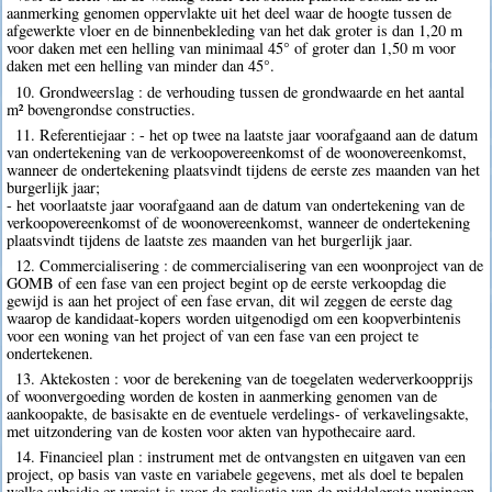
aanmerking genomen oppervlakte uit het deel waar de hoogte tussen de
afgewerkte vloer en de binnenbekleding van het dak groter is dan 1,20 m
voor daken met een helling van minimaal 45° of groter dan 1,50 m voor
daken met een helling van minder dan 45°.
10. Grondweerslag : de verhouding tussen de grondwaarde en het aantal
m² bovengrondse constructies.
11. Referentiejaar : - het op twee na laatste jaar voorafgaand aan de datum
van ondertekening van de verkoopovereenkomst of de woonovereenkomst,
wanneer de ondertekening plaatsvindt tijdens de eerste zes maanden van het
burgerlijk jaar;
- het voorlaatste jaar voorafgaand aan de datum van ondertekening van de
verkoopovereenkomst of de woonovereenkomst, wanneer de ondertekening
plaatsvindt tijdens de laatste zes maanden van het burgerlijk jaar.
12. Commercialisering : de commercialisering van een woonproject van de
GOMB of een fase van een project begint op de eerste verkoopdag die
gewijd is aan het project of een fase ervan, dit wil zeggen de eerste dag
waarop de kandidaat-kopers worden uitgenodigd om een koopverbintenis
voor een woning van het project of van een fase van een project te
ondertekenen.
13. Aktekosten : voor de berekening van de toegelaten wederverkoopprijs
of woonvergoeding worden de kosten in aanmerking genomen van de
aankoopakte, de basisakte en de eventuele verdelings- of verkavelingsakte,
met uitzondering van de kosten voor akten van hypothecaire aard.
14. Financieel plan : instrument met de ontvangsten en uitgaven van een
project, op basis van vaste en variabele gegevens, met als doel te bepalen
welke subsidie er vereist is voor de realisatie van de middelgrote woningen