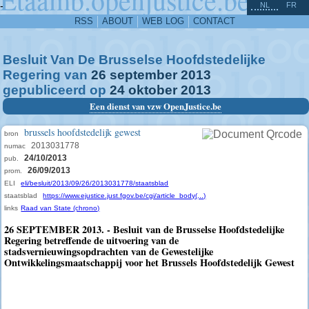
^
-
NL
FR
RSS
ABOUT
WEB LOG
CONTACT
Besluit Van De Brusselse Hoofdstedelijke
Regering van
26
september
2013
gepubliceerd op
24
oktober
2013
Een dienst van vzw OpenJustice.be
brussels hoofdstedelijk gewest
bron
2013031778
numac
24/10/2013
pub.
26/09/2013
prom.
ELI
eli/besluit/2013/09/26/2013031778/staatsblad
staatsblad
https://www.ejustice.just.fgov.be/cgi/article_body(...)
links
Raad van State (chrono)
26 SEPTEMBER 2013. - Besluit van de Brusselse Hoofdstedelijke
Regering betreffende de uitvoering van de
stadsvernieuwingsopdrachten van de Gewestelijke
Ontwikkelingsmaatschappij voor het Brussels Hoofdstedelijk Gewest