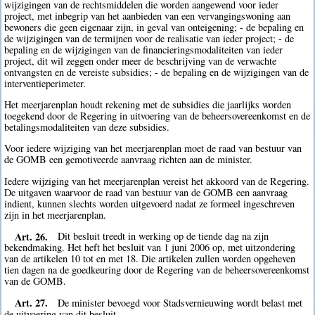
wijzigingen van de rechtsmiddelen die worden aangewend voor ieder
project, met inbegrip van het aanbieden van een vervangingswoning aan
bewoners die geen eigenaar zijn, in geval van onteigening; - de bepaling en
de wijzigingen van de termijnen voor de realisatie van ieder project; - de
bepaling en de wijzigingen van de financieringsmodaliteiten van ieder
project, dit wil zeggen onder meer de beschrijving van de verwachte
ontvangsten en de vereiste subsidies; - de bepaling en de wijzigingen van de
interventieperimeter.
Het meerjarenplan houdt rekening met de subsidies die jaarlijks worden
toegekend door de Regering in uitvoering van de beheersovereenkomst en de
betalingsmodaliteiten van deze subsidies.
Voor iedere wijziging van het meerjarenplan moet de raad van bestuur van
de GOMB een gemotiveerde aanvraag richten aan de minister.
Iedere wijziging van het meerjarenplan vereist het akkoord van de Regering.
De uitgaven waarvoor de raad van bestuur van de GOMB een aanvraag
indient, kunnen slechts worden uitgevoerd nadat ze formeel ingeschreven
zijn in het meerjarenplan.
Art. 26.
Dit besluit treedt in werking op de tiende dag na zijn
bekendmaking. Het heft het besluit van 1 juni 2006 op, met uitzondering
van de artikelen 10 tot en met 18. Die artikelen zullen worden opgeheven
tien dagen na de goedkeuring door de Regering van de beheersovereenkomst
van de GOMB.
Art. 27.
De minister bevoegd voor Stadsvernieuwing wordt belast met
de uitvoering van dit besluit.