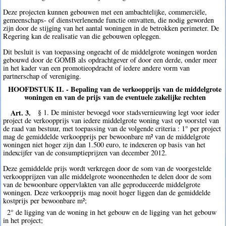
Deze projecten kunnen gebouwen met een ambachtelijke, commerciële,
gemeenschaps- of dienstverlenende functie omvatten, die nodig geworden
zijn door de stijging van het aantal woningen in de betrokken perimeter. De
Regering kan de realisatie van die gebouwen opleggen.
Dit besluit is van toepassing ongeacht of de middelgrote woningen worden
gebouwd door de GOMB als opdrachtgever of door een derde, onder meer
in het kader van een promotieopdracht of iedere andere vorm van
partnerschap of vereniging.
HOOFDSTUK II. - Bepaling van de verkoopprijs van de middelgrote
woningen en van de prijs van de eventuele zakelijke rechten
Art. 3.
§ 1. De minister bevoegd voor stadsvernieuwing legt voor ieder
project de verkoopprijs van iedere middelgrote woning vast op voorstel van
de raad van bestuur, met toepassing van de volgende criteria : 1° per project
mag de gemiddelde verkoopprijs per bewoonbare m² van de middelgrote
woningen niet hoger zijn dan 1.500 euro, te indexeren op basis van het
indexcijfer van de consumptieprijzen van december 2012.
Deze gemiddelde prijs wordt verkregen door de som van de voorgestelde
verkoopprijzen van alle middelgrote wooneenheden te delen door de som
van de bewoonbare oppervlakten van alle geproduceerde middelgrote
woningen. Deze verkoopprijs mag nooit hoger liggen dan de gemiddelde
kostprijs per bewoonbare m²;
2° de ligging van de woning in het gebouw en de ligging van het gebouw
in het project;