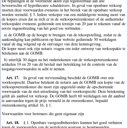
De bepalingen in de voormelde akten zijn tegenstelbaar aan alle
bevoorrechte of hypothecaire schuldeisers. In geval van openbare verkoop
moeten deze voorwaarden eveneens in het bestek van de openbare verkoop
worden vermeld. § 3. Iedere verkoper van een middelgrote woning moet van
de kopers eisen dat ze zich er in de verkoopovereenkomst of de authentieke
verkoopakte eveneens gedurende een termijn van 20 jaar te rekenen vanaf de
eerste ingenottreding van het goed toe verbinden :
a) de GOMB op de hoogte te brengen van de tekoopstelling, zodat ze de
aankondiging kan publiceren op haar website gedurende 30 werkdagen
vanaf de dag volgend op de ontvangst van deze kennisgeving.
De koper moet ook zijn notaris vragen om ieder ontwerp van verkoopakte te
betekenen aan de GOMB.
b) uiterlijk 30 dagen na het ondertekenen van de verkoopovereenkomst
artikelen 19 en 20 van dit besluit met betrekking tot de controle van de
toegangsvoorwaarden in acht te nemen.
Art. 17.
In geval van vervreemding beschikt de GOMB over een
voorkooprecht. Daartoe betekent de notaris aan de GOMB een kopie van de
verkoopovereenkomst die moet zijn opgesteld onder de opschortende
voorwaarde van de niet-uitoefening van het voorkooprecht. Deze betekening
geldt als aanbod tot verkoop. De GOMB heeft 60 werkdagen om dit aanbod
te aanvaarden tegen de prijs vermeld in de overeenkomst, bepaald
overeenkomstig artikel 16, § 1.
Voorwaarden voor bewoners die geen eigenaar zijn
Art. 18.
§ 1. Openbare vastgoedbeheerders kunnen het goed verhuren
tegen de voorwaarden van de wetteksten waaraan ze beantwoorden.