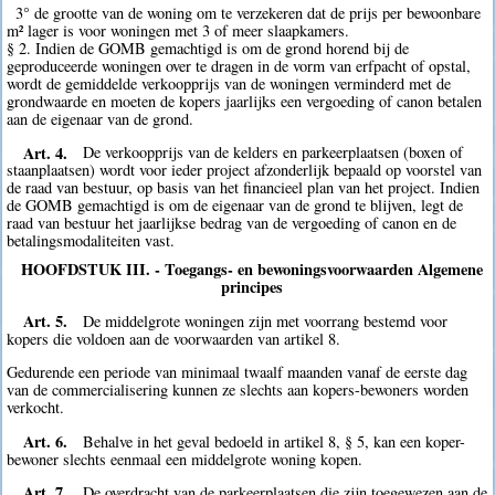
3° de grootte van de woning om te verzekeren dat de prijs per bewoonbare
m² lager is voor woningen met 3 of meer slaapkamers.
§ 2. Indien de GOMB gemachtigd is om de grond horend bij de
geproduceerde woningen over te dragen in de vorm van erfpacht of opstal,
wordt de gemiddelde verkoopprijs van de woningen verminderd met de
grondwaarde en moeten de kopers jaarlijks een vergoeding of canon betalen
aan de eigenaar van de grond.
Art. 4.
De verkoopprijs van de kelders en parkeerplaatsen (boxen of
staanplaatsen) wordt voor ieder project afzonderlijk bepaald op voorstel van
de raad van bestuur, op basis van het financieel plan van het project. Indien
de GOMB gemachtigd is om de eigenaar van de grond te blijven, legt de
raad van bestuur het jaarlijkse bedrag van de vergoeding of canon en de
betalingsmodaliteiten vast.
HOOFDSTUK III. - Toegangs- en bewoningsvoorwaarden Algemene
principes
Art. 5.
De middelgrote woningen zijn met voorrang bestemd voor
kopers die voldoen aan de voorwaarden van artikel 8.
Gedurende een periode van minimaal twaalf maanden vanaf de eerste dag
van de commercialisering kunnen ze slechts aan kopers-bewoners worden
verkocht.
Art. 6.
Behalve in het geval bedoeld in artikel 8, § 5, kan een koper-
bewoner slechts eenmaal een middelgrote woning kopen.
Art. 7.
De overdracht van de parkeerplaatsen die zijn toegewezen aan de