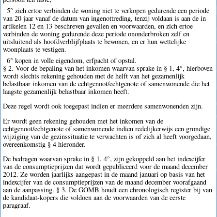
5° zich ertoe verbinden de woning niet te verkopen gedurende een periode
van 20 jaar vanaf de datum van ingenottreding, tenzij voldaan is aan de in
artikelen 12 en 13 beschreven gevallen en voorwaarden, en zich ertoe
verbinden de woning gedurende deze periode ononderbroken zelf en
uitsluitend als hoofdverblijfplaats te bewonen, en er hun wettelijke
woonplaats te vestigen.
6° kopen in volle eigendom, erfpacht of opstal.
§ 2. Voor de bepaling van het inkomen waarvan sprake in § 1, 4°, hierboven
wordt slechts rekening gehouden met de helft van het gezamenlijk
belastbaar inkomen van de echtgenoot/echtgenote of samenwonende die het
laagste gezamenlijk belastbaar inkomen heeft.
Deze regel wordt ook toegepast indien er meerdere samenwonenden zijn.
Er wordt geen rekening gehouden met het inkomen van de
echtgenoot/echtgenote of samenwonende indien redelijkerwijs een grondige
wijziging van de gezinssituatie te verwachten is of zich al heeft voorgedaan,
overeenkomstig § 4 hieronder.
De bedragen waarvan sprake in § 1, 4°, zijn gekoppeld aan het indexcijfer
van de consumptieprijzen dat wordt gepubliceerd voor de maand december
2012. Ze worden jaarlijks aangepast in de maand januari op basis van het
indexcijfer van de consumptieprijzen van de maand december voorafgaand
aan de aanpassing. § 3. De GOMB houdt een chronologisch register bij van
de kandidaat-kopers die voldoen aan de voorwaarden van de eerste
paragraaf.