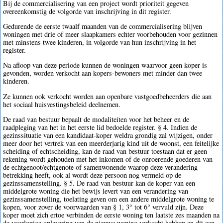
Bij de commercialisering van een project wordt prioriteit gegeven
overeenkomstig de volgorde van inschrijving in dit register.
Gedurende de eerste twaalf maanden van de commercialisering blijven
woningen met drie of meer slaapkamers echter voorbehouden voor gezinnen
met minstens twee kinderen, in volgorde van hun inschrijving in het
register.
Na afloop van deze periode kunnen de woningen waarvoor geen koper is
gevonden, worden verkocht aan kopers-bewoners met minder dan twee
kinderen.
Ze kunnen ook verkocht worden aan openbare vastgoedbeheerders die aan
het sociaal huisvestingsbeleid deelnemen.
De raad van bestuur bepaalt de modaliteiten voor het beheer en de
raadpleging van het in het eerste lid bedoelde register. § 4. Indien de
gezinssituatie van een kandidaat-koper weldra grondig zal wijzigen, onder
meer door het vertrek van een meerderjarig kind uit de woonst, een feitelijke
scheiding of echtscheiding, kan de raad van bestuur toestaan dat er geen
rekening wordt gehouden met het inkomen of de onroerende goederen van
de echtgenoot/echtgenote of samenwonende waarop deze verandering
betrekking heeft, ook al wordt deze persoon nog vermeld op de
gezinssamenstelling. § 5. De raad van bestuur kan de koper van een
middelgrote woning die het bewijs levert van een verandering van
gezinssamenstelling, toelating geven om een andere middelgrote woning te
kopen, voor zover de voorwaarden van § 1, 3° tot 6° vervuld zijn. Deze
koper moet zich ertoe verbinden de eerste woning ten laatste zes maanden na
de voorlopige oplevering van de nieuwe woning verkocht hebben en dit aan