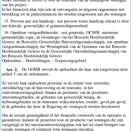
van het project.
In het financieel plan zijn ook de ontvangsten en uitgaven opgenomen met
betrekking tot de parkeerplaatsen die worden toegewezen aan die woningen.
15. Persoon met een handicap : een persoon wiens handicap erkend is door
een federale, gewestelijke of gemeenschapsoverheid.
16. Openbaar vastgoedbeheerder : een gemeente, OCMW, autonome
gemeentelijke regie, de Grondregie van het Brussels Hoofdstedelijk
Gewest, de Brusselse Gewestelijke Huisvestingsmaatschappij, een openbare
vastgoedmaatschappij, het Woningfonds van de Gezinnen van het Brussels
Hoofdstedelijk Gewest en de Gewestelijke Ontwikkelingsmaatschappij van
het Brussels Hoofdstedelijk Gewest.
Opdrachten. - Doelstellingen. - Toepassingsgebied
Art. 2.
De GOMB vervult de opdrachten die haar zijn toegewezen door
artikel 5 van de ordonnantie.
Ze vervult haar opdrachten prioritair in de ruimte voor versterkte
ontwikkeling van de huisvesting en de renovatie, in het
stadsvernieuwingsgebied, binnen de perimeter van de prioritaire
interventiegebieden, de gebieden van gewestelijk belang, de
hefboomgebieden en de duurzame wijkcontracten, evenals, geval per geval,
in de gebieden die door de Regering als strategisch worden beschouwd.
Om de sociale gemengdheid of het financiële evenwicht van de operaties te
garanderen, kunnen de projecten voor de productie van woningen die zijn
vastgelegd in het meerjareninvesteringsplan ook het tot stand brengen van
sociale woningen of eventueel vrije woningen omvatten.