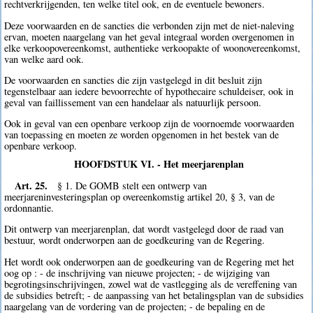
rechtverkrijgenden, ten welke titel ook, en de eventuele bewoners.
Deze voorwaarden en de sancties die verbonden zijn met de niet-naleving
ervan, moeten naargelang van het geval integraal worden overgenomen in
elke verkoopovereenkomst, authentieke verkoopakte of woonovereenkomst,
van welke aard ook.
De voorwaarden en sancties die zijn vastgelegd in dit besluit zijn
tegenstelbaar aan iedere bevoorrechte of hypothecaire schuldeiser, ook in
geval van faillissement van een handelaar als natuurlijk persoon.
Ook in geval van een openbare verkoop zijn de voornoemde voorwaarden
van toepassing en moeten ze worden opgenomen in het bestek van de
openbare verkoop.
HOOFDSTUK VI. - Het meerjarenplan
Art. 25.
§ 1. De GOMB stelt een ontwerp van
meerjareninvesteringsplan op overeenkomstig artikel 20, § 3, van de
ordonnantie.
Dit ontwerp van meerjarenplan, dat wordt vastgelegd door de raad van
bestuur, wordt onderworpen aan de goedkeuring van de Regering.
Het wordt ook onderworpen aan de goedkeuring van de Regering met het
oog op : - de inschrijving van nieuwe projecten; - de wijziging van
begrotingsinschrijvingen, zowel wat de vastlegging als de vereffening van
de subsidies betreft; - de aanpassing van het betalingsplan van de subsidies
naargelang van de vordering van de projecten; - de bepaling en de