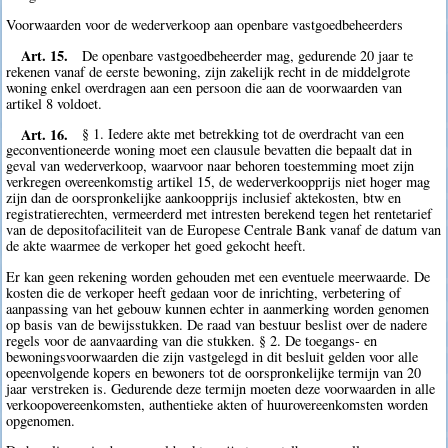
Voorwaarden voor de wederverkoop aan openbare vastgoedbeheerders
Art. 15.
De openbare vastgoedbeheerder mag, gedurende 20 jaar te
rekenen vanaf de eerste bewoning, zijn zakelijk recht in de middelgrote
woning enkel overdragen aan een persoon die aan de voorwaarden van
artikel 8 voldoet.
Art. 16.
§ 1. Iedere akte met betrekking tot de overdracht van een
geconventioneerde woning moet een clausule bevatten die bepaalt dat in
geval van wederverkoop, waarvoor naar behoren toestemming moet zijn
verkregen overeenkomstig artikel 15, de wederverkoopprijs niet hoger mag
zijn dan de oorspronkelijke aankoopprijs inclusief aktekosten, btw en
registratierechten, vermeerderd met intresten berekend tegen het rentetarief
van de depositofaciliteit van de Europese Centrale Bank vanaf de datum van
de akte waarmee de verkoper het goed gekocht heeft.
Er kan geen rekening worden gehouden met een eventuele meerwaarde. De
kosten die de verkoper heeft gedaan voor de inrichting, verbetering of
aanpassing van het gebouw kunnen echter in aanmerking worden genomen
op basis van de bewijsstukken. De raad van bestuur beslist over de nadere
regels voor de aanvaarding van die stukken. § 2. De toegangs- en
bewoningsvoorwaarden die zijn vastgelegd in dit besluit gelden voor alle
opeenvolgende kopers en bewoners tot de oorspronkelijke termijn van 20
jaar verstreken is. Gedurende deze termijn moeten deze voorwaarden in alle
verkoopovereenkomsten, authentieke akten of huurovereenkomsten worden
opgenomen.