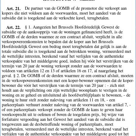
Art. 21.
De partner van de GOMB of de promotor die verkoopt aan
kopers die niet voldoen aan de voorwaarden, moet het aandeel van de
subsidie dat is toegekend aan de verkochte kavel, terugbetalen.
Art. 22.
§ 1. Aangezien het Brussels Hoofdstedelijk Gewest de
subsidie op de aankoopprijs van de woningen gefinancierd heeft, is de
GOMB of de derden waarmee ze een contract afsluit, verplicht in alle
verkoopovereenkomsten te bepalen dat de koper aan het Brussels
Hoofdstedelijk Gewest een bedrag moet terugbetalen dat gelijk is aan de
totale subsidie die is toegekend aan de betrokken woning, vermeerderd met
de wettelijke intresten, berekend vanaf het verlijden van de authentieke
verkoopakte van het middelgrote goed, indien hij vóór het verstrijken van de
termijn van 20 jaar de woning verkoopt zonder aan de voorwaarden te
voldoen van artikelen 12 en 13 of artikelen 16 en 17, al naargelang het
geval. § 2. De GOMB of de derden waarmee ze een contract afsluit, moeten
in de verkoopovereenkomsten met een koper-bewoner opnemen dat de koper-
bewoner die vóór het verstrijken van de termijn van 20 jaar : - zich niet
houdt aan de verplichting om zijn wettelijke woonplaats te vestigen in de
woning en ze geheel en uitsluitend als hoofdverblijfplaats te bewonen, - de
woning te huur stelt zonder naleving van artikelen 11 en 18, - een
parkeerplaats verhuurt zonder naleving van de voorwaarden van artikel 7, -
of een parkeerplaats verkoopt zonder de GOMB de kans te geven haar
voorkooprecht uit te oefenen of boven de toegelaten prijs, bij wijze van
forfaitaire vergoeding aan het Gewest het aandeel van de subsidie dat is
toegewezen aan de desbetreffende woning of parkeerplaats, moet
terugbetalen, vermeerderd met de wettelijke intresten, berekend vanaf het
verlijden van de authentieke verkoopakte van het middelgrote goed tot het