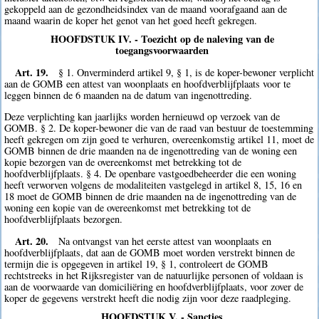
gekoppeld aan de gezondheidsindex van de maand voorafgaand aan de
maand waarin de koper het genot van het goed heeft gekregen.
HOOFDSTUK IV. - Toezicht op de naleving van de
toegangsvoorwaarden
Art. 19.
§ 1. Onverminderd artikel 9, § 1, is de koper-bewoner verplicht
aan de GOMB een attest van woonplaats en hoofdverblijfplaats voor te
leggen binnen de 6 maanden na de datum van ingenottreding.
Deze verplichting kan jaarlijks worden hernieuwd op verzoek van de
GOMB. § 2. De koper-bewoner die van de raad van bestuur de toestemming
heeft gekregen om zijn goed te verhuren, overeenkomstig artikel 11, moet de
GOMB binnen de drie maanden na de ingenottreding van de woning een
kopie bezorgen van de overeenkomst met betrekking tot de
hoofdverblijfplaats. § 4. De openbare vastgoedbeheerder die een woning
heeft verworven volgens de modaliteiten vastgelegd in artikel 8, 15, 16 en
18 moet de GOMB binnen de drie maanden na de ingenottreding van de
woning een kopie van de overeenkomst met betrekking tot de
hoofdverblijfplaats bezorgen.
Art. 20.
Na ontvangst van het eerste attest van woonplaats en
hoofdverblijfplaats, dat aan de GOMB moet worden verstrekt binnen de
termijn die is opgegeven in artikel 19, § 1, controleert de GOMB
rechtstreeks in het Rijksregister van de natuurlijke personen of voldaan is
aan de voorwaarde van domiciliëring en hoofdverblijfplaats, voor zover de
koper de gegevens verstrekt heeft die nodig zijn voor deze raadpleging.
HOOFDSTUK V. - Sancties