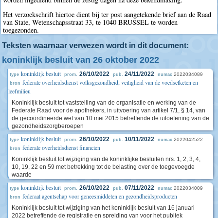
Het verzoekschrift hiertoe dient bij ter post aangetekende brief aan de Raad
van State, Wetenschapsstraat 33, te 1040 BRUSSEL te worden
toegezonden.
Teksten waarnaar verwezen wordt in dit document:
koninklijk besluit van 26 oktober 2022
koninklijk besluit
26/10/2022
24/11/2022
2022034089
type
prom.
pub.
numac
federale overheidsdienst volksgezondheid, veiligheid van de voedselketen en
bron
leefmilieu
Koninklijk besluit tot vaststelling van de organisatie en werking van de
Federale Raad voor de apothekers, in uitvoering van artikel 7/1, § 14, van
de gecoördineerde wet van 10 mei 2015 betreffende de uitoefening van de
gezondheidszorgberoepen
koninklijk besluit
26/10/2022
10/11/2022
2022042522
type
prom.
pub.
numac
federale overheidsdienst financien
bron
Koninklijk besluit tot wijziging van de koninklijke besluiten nrs. 1, 2, 3, 4,
10, 19, 22 en 59 met betrekking tot de belasting over de toegevoegde
waarde
koninklijk besluit
26/10/2022
07/11/2022
2022034009
type
prom.
pub.
numac
federaal agentschap voor geneesmiddelen en gezondheidsproducten
bron
Koninklijk besluit tot wijziging van het koninklijk besluit van 16 januari
2022 betreffende de registratie en spreiding van voor het publiek