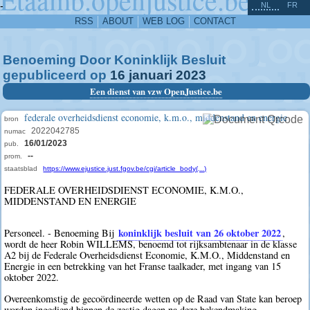
^
-
NL
FR
RSS
ABOUT
WEB LOG
CONTACT
Benoeming Door Koninklijk Besluit
gepubliceerd op
16
januari
2023
Een dienst van vzw OpenJustice.be
federale overheidsdienst economie, k.m.o., middenstand en energie
bron
2022042785
numac
16/01/2023
pub.
--
prom.
staatsblad
https://www.ejustice.just.fgov.be/cgi/article_body(...)
FEDERALE OVERHEIDSDIENST ECONOMIE, K.M.O.,
MIDDENSTAND EN ENERGIE
koninklijk besluit van 26 oktober 2022
Personeel. - Benoeming Bij
,
wordt de heer Robin WILLEMS, benoemd tot rijksambtenaar in de klasse
A2 bij de Federale Overheidsdienst Economie, K.M.O., Middenstand en
Energie in een betrekking van het Franse taalkader, met ingang van 15
oktober 2022.
Overeenkomstig de gecoördineerde wetten op de Raad van State kan beroep
worden ingediend binnen de zestig dagen na deze bekendmaking.