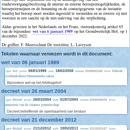
studievoortgangsbeslissing de interne en externe beroepsmogelijkheden, de
beroepstermijnen en de benaming en de contactgegevens van de instantie
waarbij het beroep moet worden ingesteld te vermelden en in zoverre zij niet
voorzien in een sanctie op de niet-naleving van die verplichting.
Aldus gewezen in het Nederlands en het Frans, overeenkomstig artikel 65
wet van 6 januari 1989
van de bijzondere
op het Grondwettelijk Hof, op 1
december 2022.
De griffier, F. Meersschaut De voorzitter, L. Lavrysen
Teksten waarnaar verwezen wordt in dit document:
wet van 06 januari 1989
wet
federale
06/01/1989
18/02/2008
2008000108
type
prom.
pub.
numac
bron
overheidsdienst binnenlandse zaken
Bijzondere wet op het Arbitragehof
decreet van 26 maart 2004
decreet
26/03/2004
01/07/2004
2004036026
type
prom.
pub.
numac
bron
ministerie van de vlaamse gemeenschap
Decreet betreffende de openbaarheid van bestuur
decreet van 21 december 2012
decreet
21/12/2012
19/02/2013
2013035167
type
prom.
pub.
numac
bron