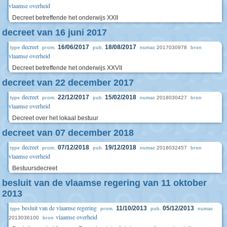
vlaamse overheid
Decreet betreffende het onderwijs XXII
decreet van 16 juni 2017
decreet
16/06/2017
18/08/2017
2017030978
type
prom.
pub.
numac
bron
vlaamse overheid
Decreet betreffende het onderwijs XXVII
decreet van 22 december 2017
decreet
22/12/2017
15/02/2018
2018030427
type
prom.
pub.
numac
bron
vlaamse overheid
Decreet over het lokaal bestuur
decreet van 07 december 2018
decreet
07/12/2018
19/12/2018
2018032457
type
prom.
pub.
numac
bron
vlaamse overheid
Bestuursdecreet
besluit van de vlaamse regering van 11 oktober
2013
besluit van de vlaamse regering
11/10/2013
05/12/2013
type
prom.
pub.
numac
vlaamse overheid
2013036100
bron