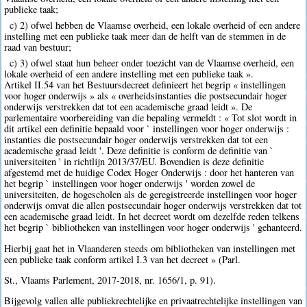
publieke taak;
c) 2) ofwel hebben de Vlaamse overheid, een lokale overheid of een andere
instelling met een publieke taak meer dan de helft van de stemmen in de
raad van bestuur;
c) 3) ofwel staat hun beheer onder toezicht van de Vlaamse overheid, een
lokale overheid of een andere instelling met een publieke taak ».
Artikel II.54 van het Bestuursdecreet definieert het begrip « instellingen
voor hoger onderwijs » als « overheidsinstanties die postsecundair hoger
onderwijs verstrekken dat tot een academische graad leidt ». De
parlementaire voorbereiding van die bepaling vermeldt : « Tot slot wordt in
dit artikel een definitie bepaald voor ` instellingen voor hoger onderwijs :
instanties die postsecundair hoger onderwijs verstrekken dat tot een
academische graad leidt '. Deze definitie is conform de definitie van `
universiteiten ' in richtlijn 2013/37/EU. Bovendien is deze definitie
afgestemd met de huidige Codex Hoger Onderwijs : door het hanteren van
het begrip ` instellingen voor hoger onderwijs ' worden zowel de
universiteiten, de hogescholen als de geregistreerde instellingen voor hoger
onderwijs omvat die allen postsecundair hoger onderwijs verstrekken dat tot
een academische graad leidt. In het decreet wordt om dezelfde reden telkens
het begrip ` bibliotheken van instellingen voor hoger onderwijs ' gehanteerd.
Hierbij gaat het in Vlaanderen steeds om bibliotheken van instellingen met
een publieke taak conform artikel I.3 van het decreet » (Parl.
St., Vlaams Parlement, 2017-2018, nr. 1656/1, p. 91).
Bijgevolg vallen alle publiekrechtelijke en privaatrechtelijke instellingen van