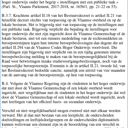
hoger onderwijs onder het begrip « instellingen met een publieke taak »
(Parl. St., Vlaams Parlement, 2017-2018, nr. 1656/1, pp. 21-22 en 53).
B.3.7. Krachtens artikel II.18 van het Bestuursdecreet is artikel II.21 van
hetzelfde decreet slechts van toepassing op de Vlaamse overheid en op de
lokale besturen. Het is bijgevolg niet van toepassing op de instellingen met
een publieke taak. Bijgevolg verplicht die bepaling de instellingen voor
hoger onderwijs die niet zijn ingericht door de Vlaamse Gemeenschap of de
lokale besturen, niet tot een ruimere mededeling van de rechtsmiddelen en
beroepstermijnen tegen hun interne beroepsbeslissingen dan degene die uit
artikel II.294 van de Vlaamse Codex Hoger Onderwijs voortvloeit. Die
instellingen zijn bijgevolg niet verplicht om in een tijdig genomen interne
beroepsbeslissing melding te maken van de beroepsmogelijkheid bij de
Raad voor betwistingen inzake studievoortgangsbeslissingen, noch van de
toepasselijke beroepstermijn. Evenmin is de in artikel II.21, tweede lid, van
het Bestuursdecreet bedoelde sanctie, namelijk een uitstel van vier maanden
van de aanvang van de beroepstermijn, op hen van toepassing.
B.4. Volgens de Vlaamse Regering zijn de studenten in het hoger onderwijs
dat niet door de Vlaamse Gemeenschap of een lokale overheid wordt
ingericht, niet vergelijkbaar met de studenten in het hoger onderwijs dat wel
door de Vlaamse Gemeenschap of een lokale overheid wordt ingericht, noch
met leerlingen van het officieel basis- en secundair onderwijs.
Verschil en niet-vergelijkbaarheid mogen evenwel niet met elkaar worden
verward. Het al dan niet bestaan van een leerplicht, de onderscheiden
doelstellingen en leeftijdsdoelgroepen en de onderscheiden diplomatitels
kunnen weliswaar een element zijn in de beoordeling van een verschil in