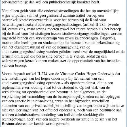
privaatrechtelijk dan wel een publiekrechtelijk karakter heeft.
Niet alleen geldt voor alle onderwijsinstellingen dat het op ontvankelijke
wijze uitputten van het georganiseerd administratief beroep een
ontvankelijkheidsvoorwaarde is voor het beroep bij de Raad voor
betwistingen inzake studievoortgangsbeslissingen (artikel II.285, tweede
lid, eerste zin), maar tevens moeten zowel het intern beroep als het beroep
bij de Raad voor betwistingen inzake studievoortgangsbeslissingen worden
ingesteld binnen een vervaltermijn van zeven kalenderdagen. Bijgevolg
moeten alle leerlingen en studenten op het moment van de bekendmaking
van het examenresultaat of van de kennisgeving van de
studievoortgangsbeslissing worden geïnformeerd over de mogelijkheid en de
termijn om tegen die beslissing beroep in te stellen, zodat zij een
weloverwogen keuze kunnen maken over de opportuniteit van het instellen
van een beroep.
Voorts bepaalt artikel II.274 van de Vlaamse Codex Hoger Onderwijs dat
alle instellingen van het hoger onderwijs bij het nemen van een
studievoortgangsbeslissing optreden « als openbare dienst, die in een
reglementaire verhouding staat tot de student ». Op het vlak van de
verplichting tot openbaarheid van bestuur in het algemeen, en de
verplichting tot vermelding van de beroepsmogelijkheden en het opleggen
van een sanctie bij niet-naleving ervan in het bijzonder, verschillen
studenten van een privaatrechtelijke instelling van hoger onderwijs derhalve
niet van leerlingen van het officieel onderwijs, noch van een bestuurde aan
wie een administratieve handeling van individuele strekking die
rechtsgevolgen heeft van een andere overheidsinstantie in de zin van het
Bestuursdecreet ter kennis wordt gebracht.