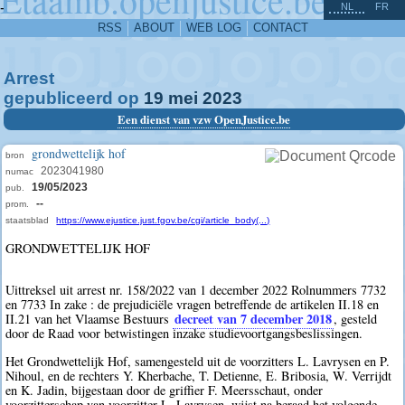
^
-
NL
FR
RSS
ABOUT
WEB LOG
CONTACT
Arrest
gepubliceerd op
19
mei
2023
Een dienst van vzw OpenJustice.be
grondwettelijk hof
bron
2023041980
numac
19/05/2023
pub.
--
prom.
staatsblad
https://www.ejustice.just.fgov.be/cgi/article_body(...)
GRONDWETTELIJK HOF
Uittreksel uit arrest nr. 158/2022 van 1 december 2022 Rolnummers 7732
en 7733 In zake : de prejudiciële vragen betreffende de artikelen II.18 en
decreet van 7 december 2018
II.21 van het Vlaamse Bestuurs
, gesteld
door de Raad voor betwistingen inzake studievoortgangsbeslissingen.
Het Grondwettelijk Hof, samengesteld uit de voorzitters L. Lavrysen en P.
Nihoul, en de rechters Y. Kherbache, T. Detienne, E. Bribosia, W. Verrijdt
en K. Jadin, bijgestaan door de griffier F. Meersschaut, onder
voorzitterschap van voorzitter L. Lavrysen, wijst na beraad het volgende