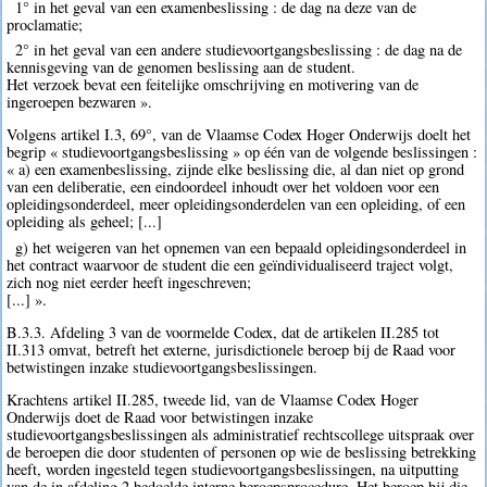
1° in het geval van een examenbeslissing : de dag na deze van de
proclamatie;
2° in het geval van een andere studievoortgangsbeslissing : de dag na de
kennisgeving van de genomen beslissing aan de student.
Het verzoek bevat een feitelijke omschrijving en motivering van de
ingeroepen bezwaren ».
Volgens artikel I.3, 69°, van de Vlaamse Codex Hoger Onderwijs doelt het
begrip « studievoortgangsbeslissing » op één van de volgende beslissingen :
« a) een examenbeslissing, zijnde elke beslissing die, al dan niet op grond
van een deliberatie, een eindoordeel inhoudt over het voldoen voor een
opleidingsonderdeel, meer opleidingsonderdelen van een opleiding, of een
opleiding als geheel; [...]
g) het weigeren van het opnemen van een bepaald opleidingsonderdeel in
het contract waarvoor de student die een geïndividualiseerd traject volgt,
zich nog niet eerder heeft ingeschreven;
[...] ».
B.3.3. Afdeling 3 van de voormelde Codex, dat de artikelen II.285 tot
II.313 omvat, betreft het externe, jurisdictionele beroep bij de Raad voor
betwistingen inzake studievoortgangsbeslissingen.
Krachtens artikel II.285, tweede lid, van de Vlaamse Codex Hoger
Onderwijs doet de Raad voor betwistingen inzake
studievoortgangsbeslissingen als administratief rechtscollege uitspraak over
de beroepen die door studenten of personen op wie de beslissing betrekking
heeft, worden ingesteld tegen studievoortgangsbeslissingen, na uitputting
van de in afdeling 2 bedoelde interne beroepsprocedure. Het beroep bij die