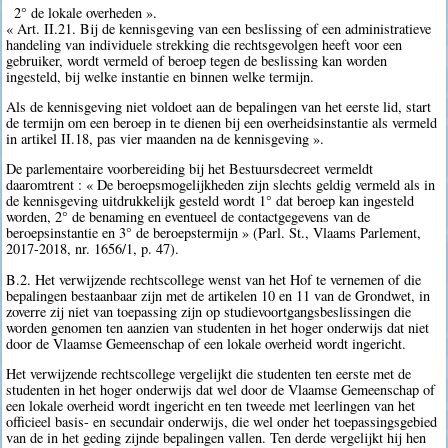
2° de lokale overheden ».
« Art. II.21. Bij de kennisgeving van een beslissing of een administratieve
handeling van individuele strekking die rechtsgevolgen heeft voor een
gebruiker, wordt vermeld of beroep tegen de beslissing kan worden
ingesteld, bij welke instantie en binnen welke termijn.
Als de kennisgeving niet voldoet aan de bepalingen van het eerste lid, start
de termijn om een beroep in te dienen bij een overheidsinstantie als vermeld
in artikel II.18, pas vier maanden na de kennisgeving ».
De parlementaire voorbereiding bij het Bestuursdecreet vermeldt
daaromtrent : « De beroepsmogelijkheden zijn slechts geldig vermeld als in
de kennisgeving uitdrukkelijk gesteld wordt 1° dat beroep kan ingesteld
worden, 2° de benaming en eventueel de contactgegevens van de
beroepsinstantie en 3° de beroepstermijn » (Parl. St., Vlaams Parlement,
2017-2018, nr. 1656/1, p. 47).
B.2. Het verwijzende rechtscollege wenst van het Hof te vernemen of die
bepalingen bestaanbaar zijn met de artikelen 10 en 11 van de Grondwet, in
zoverre zij niet van toepassing zijn op studievoortgangsbeslissingen die
worden genomen ten aanzien van studenten in het hoger onderwijs dat niet
door de Vlaamse Gemeenschap of een lokale overheid wordt ingericht.
Het verwijzende rechtscollege vergelijkt die studenten ten eerste met de
studenten in het hoger onderwijs dat wel door de Vlaamse Gemeenschap of
een lokale overheid wordt ingericht en ten tweede met leerlingen van het
officieel basis- en secundair onderwijs, die wel onder het toepassingsgebied
van de in het geding zijnde bepalingen vallen. Ten derde vergelijkt hij hen