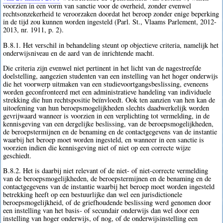
voorzien in een vorm van sanctie voor de overheid, zonder evenwel
rechtsonzekerheid te veroorzaken doordat het beroep zonder enige beperking
in de tijd zou kunnen worden ingesteld (Parl. St., Vlaams Parlement, 2012-
2013, nr. 1911, p. 2).
B.8.1. Het verschil in behandeling steunt op objectieve criteria, namelijk het
onderwijsniveau en de aard van de inrichtende macht.
Die criteria zijn evenwel niet pertinent in het licht van de nagestreefde
doelstelling, aangezien studenten van een instelling van het hoger onderwijs
die het voorwerp uitmaken van een studievoortgangsbeslissing, eveneens
worden geconfronteerd met een administratieve handeling van individuele
strekking die hun rechtspositie beïnvloedt. Ook ten aanzien van hen kan de
uitoefening van hun beroepsmogelijkheden slechts daadwerkelijk worden
gevrijwaard wanneer is voorzien in een verplichting tot vermelding, in de
kennisgeving van een dergelijke beslissing, van de beroepsmogelijkheden,
de beroepstermijnen en de benaming en de contactgegevens van de instantie
waarbij het beroep moet worden ingesteld, en wanneer in een sanctie is
voorzien indien die kennisgeving niet of niet op een correcte wijze
geschiedt.
B.8.2. Het is daarbij niet relevant of de niet- of niet-correcte vermelding
van de beroepsmogelijkheden, de beroepstermijnen en de benaming en de
contactgegevens van de instantie waarbij het beroep moet worden ingesteld
betrekking heeft op een bestuurlijke dan wel een jurisdictionele
beroepsmogelijkheid, of de griefhoudende beslissing werd genomen door
een instelling van het basis- of secundair onderwijs dan wel door een
instelling van hoger onderwijs, of nog, of de onderwijsinstelling een