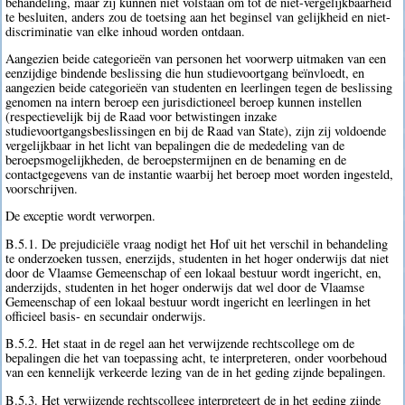
behandeling, maar zij kunnen niet volstaan om tot de niet-vergelijkbaarheid
te besluiten, anders zou de toetsing aan het beginsel van gelijkheid en niet-
discriminatie van elke inhoud worden ontdaan.
Aangezien beide categorieën van personen het voorwerp uitmaken van een
eenzijdige bindende beslissing die hun studievoortgang beïnvloedt, en
aangezien beide categorieën van studenten en leerlingen tegen de beslissing
genomen na intern beroep een jurisdictioneel beroep kunnen instellen
(respectievelijk bij de Raad voor betwistingen inzake
studievoortgangsbeslissingen en bij de Raad van State), zijn zij voldoende
vergelijkbaar in het licht van bepalingen die de mededeling van de
beroepsmogelijkheden, de beroepstermijnen en de benaming en de
contactgegevens van de instantie waarbij het beroep moet worden ingesteld,
voorschrijven.
De exceptie wordt verworpen.
B.5.1. De prejudiciële vraag nodigt het Hof uit het verschil in behandeling
te onderzoeken tussen, enerzijds, studenten in het hoger onderwijs dat niet
door de Vlaamse Gemeenschap of een lokaal bestuur wordt ingericht, en,
anderzijds, studenten in het hoger onderwijs dat wel door de Vlaamse
Gemeenschap of een lokaal bestuur wordt ingericht en leerlingen in het
officieel basis- en secundair onderwijs.
B.5.2. Het staat in de regel aan het verwijzende rechtscollege om de
bepalingen die het van toepassing acht, te interpreteren, onder voorbehoud
van een kennelijk verkeerde lezing van de in het geding zijnde bepalingen.
B.5.3. Het verwijzende rechtscollege interpreteert de in het geding zijnde