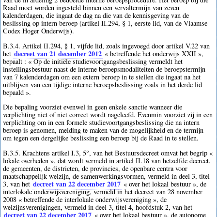
Raad moet worden ingesteld binnen een vervaltermijn van zeven
kalenderdagen, die ingaat de dag na die van de kennisgeving van de
beslissing op intern beroep (artikel II.294, § 1, eerste lid, van de Vlaamse
Codex Hoger Onderwijs).
B.3.4. Artikel II.294, § 1, vijfde lid, zoals ingevoegd door artikel V.22 van
decreet van 21 december 2012
het
« betreffende het onderwijs XXII »,
bepaalt : « Op de initiële studievoortgangsbeslissing vermeldt het
instellingsbestuur naast de interne beroepsmodaliteiten de beroepstermijn
van 7 kalenderdagen om een extern beroep in te stellen die ingaat na het
uitblijven van een tijdige interne beroepsbeslissing zoals in het derde lid
bepaald ».
Die bepaling voorziet evenwel in geen enkele sanctie wanneer die
verplichting niet of niet correct wordt nageleefd. Evenmin voorziet zij in een
verplichting om in een formele studievoortgangsbeslissing die na intern
beroep is genomen, melding te maken van de mogelijkheid en de termijn
om tegen een dergelijke beslissing een beroep bij de Raad in te stellen.
B.3.5. Krachtens artikel I.3, 5°, van het Bestuursdecreet omvat het begrip «
lokale overheden », dat wordt vermeld in artikel II.18 van hetzelfde decreet,
de gemeenten, de districten, de provincies, de openbare centra voor
maatschappelijk welzijn, de samenwerkingsvormen, vermeld in deel 3, titel
decreet van 22 december 2017
3, van het
« over het lokaal bestuur », de
interlokale onderwijsvereniging, vermeld in het decreet van 28 november
2008 « betreffende de interlokale onderwijsvereniging », de
welzijnsverenigingen, vermeld in deel 3, titel 4, hoofdstuk 2, van het
decreet van 22 december 2017
« over het lokaal bestuur », de autonome