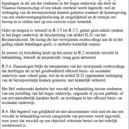
bepalingen in die zin dat studenten in het hoger onderwijs dat door de
Vlaamse Gemeenschap of een lokale overheid wordt ingericht, wel de
verlenging van de beroepstermijn kunnen genieten wanneer de kennisgeving
van een studievoortgangsbeslissing de mogelijkheid en de termijn om
beroep in te stellen niet op een correcte wijze vermeldt.
Gelet op hetgeen is vermeld in B.3.5 tot B.3.7, geniet geen enkele student
in het hoger onderwijs de bescherming van artikel II.21 van het
Bestuursdecreet. De lezing die het verwijzende rechtscollege aan de in het
geding zijnde bepalingen geeft, is derhalve kennelijk onjuist.
In zoverre zij betrekking heeft op het eerste in B.2 vermelde verschil in
behandeling, behoeft de prejudiciële vraag geen antwoord.
B.5.4. Daarentegen blijkt de interpretatie van het verwijzende rechtscollege
dat leerlingen die in het gesubsidieerd officieel basis- en secundair
onderwijs naar school gaan, wel de in artikel II.21 opgenomen verlenging
van de beroepstermijn kunnen genieten, niet kennelijk verkeerd.
Het Hof onderzoekt derhalve het verschil in behandeling tussen studenten
van een instelling van het hoger onderwijs, ongeacht of zij een publiek- of
een privaatrechtelijk karakter heeft, en leerlingen in het officieel basis- en
secundair onderwijs.
B.6. Het beginsel van gelijkheid en niet-discriminatie sluit niet uit dat een
verschil in behandeling tussen categorieën van personen wordt ingesteld,
voor zover dat verschil op een objectief criterium berust en het redelijk
verantwoord is.