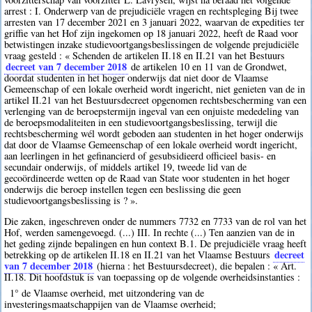
arrest : I. Onderwerp van de prejudiciële vragen en rechtspleging Bij twee
arresten van 17 december 2021 en 3 januari 2022, waarvan de expedities ter
griffie van het Hof zijn ingekomen op 18 januari 2022, heeft de Raad voor
betwistingen inzake studievoortgangsbeslissingen de volgende prejudiciële
vraag gesteld : « Schenden de artikelen II.18 en II.21 van het Bestuurs
decreet van 7 december 2018
de artikelen 10 en 11 van de Grondwet,
doordat studenten in het hoger onderwijs dat niet door de Vlaamse
Gemeenschap of een lokale overheid wordt ingericht, niet genieten van de in
artikel II.21 van het Bestuursdecreet opgenomen rechtsbescherming van een
verlenging van de beroepstermijn ingeval van een onjuiste mededeling van
de beroepsmodaliteiten in een studievoortgangsbeslissing, terwijl die
rechtsbescherming wél wordt geboden aan studenten in het hoger onderwijs
dat door de Vlaamse Gemeenschap of een lokale overheid wordt ingericht,
aan leerlingen in het gefinancierd of gesubsidieerd officieel basis- en
secundair onderwijs, of middels artikel 19, tweede lid van de
gecoördineerde wetten op de Raad van State voor studenten in het hoger
onderwijs die beroep instellen tegen een beslissing die geen
studievoortgangsbeslissing is ? ».
Die zaken, ingeschreven onder de nummers 7732 en 7733 van de rol van het
Hof, werden samengevoegd. (...) III. In rechte (...) Ten aanzien van de in
het geding zijnde bepalingen en hun context B.1. De prejudiciële vraag heeft
decreet
betrekking op de artikelen II.18 en II.21 van het Vlaamse Bestuurs
van 7 december 2018
(hierna : het Bestuursdecreet), die bepalen : « Art.
II.18. Dit hoofdstuk is van toepassing op de volgende overheidsinstanties :
1° de Vlaamse overheid, met uitzondering van de
investeringsmaatschappijen van de Vlaamse overheid;