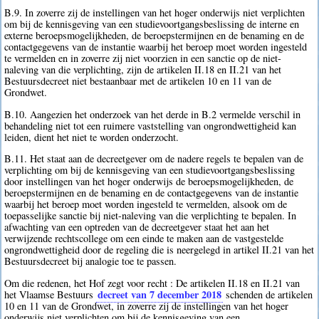
B.9. In zoverre zij de instellingen van het hoger onderwijs niet verplichten
om bij de kennisgeving van een studievoortgangsbeslissing de interne en
externe beroepsmogelijkheden, de beroepstermijnen en de benaming en de
contactgegevens van de instantie waarbij het beroep moet worden ingesteld
te vermelden en in zoverre zij niet voorzien in een sanctie op de niet-
naleving van die verplichting, zijn de artikelen II.18 en II.21 van het
Bestuursdecreet niet bestaanbaar met de artikelen 10 en 11 van de
Grondwet.
B.10. Aangezien het onderzoek van het derde in B.2 vermelde verschil in
behandeling niet tot een ruimere vaststelling van ongrondwettigheid kan
leiden, dient het niet te worden onderzocht.
B.11. Het staat aan de decreetgever om de nadere regels te bepalen van de
verplichting om bij de kennisgeving van een studievoortgangsbeslissing
door instellingen van het hoger onderwijs de beroepsmogelijkheden, de
beroepstermijnen en de benaming en de contactgegevens van de instantie
waarbij het beroep moet worden ingesteld te vermelden, alsook om de
toepasselijke sanctie bij niet-naleving van die verplichting te bepalen. In
afwachting van een optreden van de decreetgever staat het aan het
verwijzende rechtscollege om een einde te maken aan de vastgestelde
ongrondwettigheid door de regeling die is neergelegd in artikel II.21 van het
Bestuursdecreet bij analogie toe te passen.
Om die redenen, het Hof zegt voor recht : De artikelen II.18 en II.21 van
decreet van 7 december 2018
het Vlaamse Bestuurs
schenden de artikelen
10 en 11 van de Grondwet, in zoverre zij de instellingen van het hoger
onderwijs niet verplichten om bij de kennisgeving van een