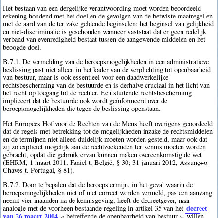
Het bestaan van een dergelijke verantwoording moet worden beoordeeld
rekening houdend met het doel en de gevolgen van de betwiste maatregel en
met de aard van de ter zake geldende beginselen; het beginsel van gelijkheid
en niet-discriminatie is geschonden wanneer vaststaat dat er geen redelijk
verband van evenredigheid bestaat tussen de aangewende middelen en het
beoogde doel.
B.7.1. De vermelding van de beroepsmogelijkheden in een administratieve
beslissing past niet alleen in het kader van de verplichting tot openbaarheid
van bestuur, maar is ook essentieel voor een daadwerkelijke
rechtsbescherming van de bestuurde en is derhalve cruciaal in het licht van
het recht op toegang tot de rechter. Een sluitende rechtsbescherming
impliceert dat de bestuurde ook wordt geïnformeerd over de
beroepsmogelijkheden die tegen de beslissing openstaan.
Het Europees Hof voor de Rechten van de Mens heeft overigens geoordeeld
dat de regels met betrekking tot de mogelijkheden inzake de rechtsmiddelen
en de termijnen niet alleen duidelijk moeten worden gesteld, maar ook dat
zij zo expliciet mogelijk aan de rechtzoekenden ter kennis moeten worden
gebracht, opdat die gebruik ervan kunnen maken overeenkomstig de wet
(EHRM, 1 maart 2011, Faniel t. België, § 30; 31 januari 2012, Assunç+o
Chaves t. Portugal, § 81).
B.7.2. Door te bepalen dat de beroepstermijn, in het geval waarin de
beroepsmogelijkheden niet of niet correct worden vermeld, pas een aanvang
neemt vier maanden na de kennisgeving, heeft de decreetgever, naar
decreet
analogie met de voorheen bestaande regeling in artikel 35 van het
van 26 maart 2004
« betreffende de openbaarheid van bestuur », willen