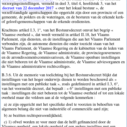
verzorgingsinstellingen, vermeld in deel 3, titel 4, hoofdstuk 3, van het
decreet van 22 december 2017
« over het lokaal bestuur », de
verzelfstandigde agentschappen die opgericht zijn door een provincie of een
gemeente, de polders en de wateringen, en de besturen van de erkende kerk-
of geloofsgemeenschappen van de erkende erediensten.
Krachtens artikel I.3, 1°, van het Bestuursdecreet omvat het begrip «
Vlaamse overheid », dat wordt vermeld in artikel II.18, het Vlaams
Parlement, zijn diensten, en de instellingen die aan het Vlaams Parlement
verbonden zijn, de autonome diensten die onder toezicht staan van het
Vlaams Parlement, de Vlaamse Regering en de kabinetten van de leden van
de Vlaamse Regering, de Vlaamse administratie, de provinciegouverneurs
en de arrondissementscommissarissen, de Vlaamse openbare instellingen
die niet behoren tot de Vlaamse administratie, de Vlaamse adviesorganen en
de Vlaamse administratieve rechtscolleges.
B.3.6. Uit de memorie van toelichting bij het Bestuursdecreet blijkt dat
instellingen van het hoger onderwijs dienen te worden beschouwd als «
instellingen met een publieke taak », zoals gedefinieerd in artikel I.3, 6°,
van het voormelde decreet, dat bepaalt : « 6° instellingen met een publieke
taak : instellingen die niet behoren tot de Vlaamse overheid of tot een lokale
overheid maar die voldoen aan al de volgende kenmerken :
a) ze zijn opgericht met het specifieke doel te voorzien in behoeften van
algemeen belang die niet van industriële of commerciële aard zijn;
b) ze bezitten rechtspersoonlijkheid;
c) 1) ofwel worden ze voor meer dan de helft gefinancierd door de
Vlaamse overheid, een lokale overheid of een andere instelling met een