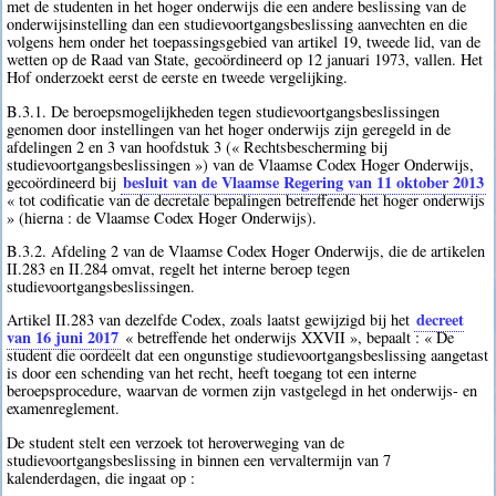
met de studenten in het hoger onderwijs die een andere beslissing van de
onderwijsinstelling dan een studievoortgangsbeslissing aanvechten en die
volgens hem onder het toepassingsgebied van artikel 19, tweede lid, van de
wetten op de Raad van State, gecoördineerd op 12 januari 1973, vallen. Het
Hof onderzoekt eerst de eerste en tweede vergelijking.
B.3.1. De beroepsmogelijkheden tegen studievoortgangsbeslissingen
genomen door instellingen van het hoger onderwijs zijn geregeld in de
afdelingen 2 en 3 van hoofdstuk 3 (« Rechtsbescherming bij
studievoortgangsbeslissingen ») van de Vlaamse Codex Hoger Onderwijs,
besluit van de Vlaamse Regering van 11 oktober 2013
gecoördineerd bij
« tot codificatie van de decretale bepalingen betreffende het hoger onderwijs
» (hierna : de Vlaamse Codex Hoger Onderwijs).
B.3.2. Afdeling 2 van de Vlaamse Codex Hoger Onderwijs, die de artikelen
II.283 en II.284 omvat, regelt het interne beroep tegen
studievoortgangsbeslissingen.
decreet
Artikel II.283 van dezelfde Codex, zoals laatst gewijzigd bij het
van 16 juni 2017
« betreffende het onderwijs XXVII », bepaalt : « De
student die oordeelt dat een ongunstige studievoortgangsbeslissing aangetast
is door een schending van het recht, heeft toegang tot een interne
beroepsprocedure, waarvan de vormen zijn vastgelegd in het onderwijs- en
examenreglement.
De student stelt een verzoek tot heroverweging van de
studievoortgangsbeslissing in binnen een vervaltermijn van 7
kalenderdagen, die ingaat op :