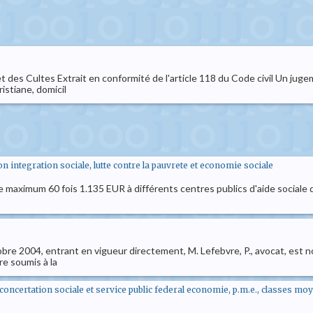
 et des Cultes Extrait en conformité de l'article 118 du Code civil Un jug
stiane, domicil
 integration sociale, lutte contre la pauvrete et economie sociale
 maximum 60 fois 1.135 EUR à différents centres publics d'aide sociale qui
tobre 2004, entrant en vigueur directement, M. Lefebvre, P., avocat, est
re soumis à la
et concertation sociale et service public federal economie, p.m.e., classes m