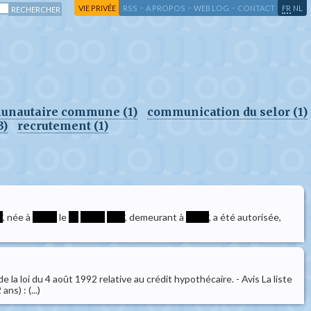
-
-
-
-
VIE PRIVÉE
RSS
A PROPOS
WEB LOG
CONTACT
FR
NL
munautaire commune (1)
communication du selor (1)
3)
recrutement (1)
*
, née à
*****
le
**
*****
****
, demeurant à
*****
, a été autorisée,
e la loi du 4 août 1992 relative au crédit hypothécaire. - Avis La liste
s) : (...)