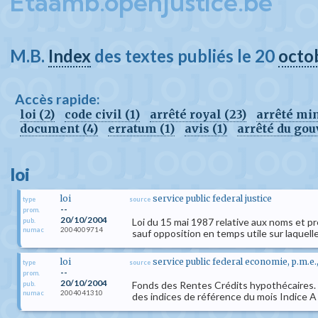
Etaamb.openjustice.be
M.B.
Index
des textes publiés le 20
octo
Accès rapide:
loi (2)
code civil (1)
arrêté royal (23)
arrêté min
document (4)
erratum (1)
avis (1)
arrêté du go
loi
loi
service public federal justice
type
source
--
prom.
20/10/2004
Loi du 15 mai 1987 relative aux noms et p
pub.
2004009714
numac
sauf opposition en temps utile sur laquelle
loi
service public federal economie, p.m.e
type
source
--
prom.
20/10/2004
Fonds des Rentes Crédits hypothécaires. - Va
pub.
2004041310
numac
des indices de référence du mois Indice A (ce