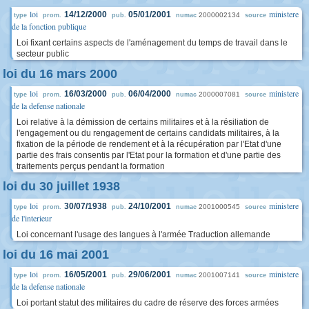
loi
ministere
14/12/2000
05/01/2001
2000002134
type
prom.
pub.
numac
source
de la fonction publique
Loi fixant certains aspects de l'aménagement du temps de travail dans le
secteur public
loi du 16 mars 2000
loi
ministere
16/03/2000
06/04/2000
2000007081
type
prom.
pub.
numac
source
de la defense nationale
Loi relative à la démission de certains militaires et à la résiliation de
l'engagement ou du rengagement de certains candidats militaires, à la
fixation de la période de rendement et à la récupération par l'Etat d'une
partie des frais consentis par l'Etat pour la formation et d'une partie des
traitements perçus pendant la formation
loi du 30 juillet 1938
loi
ministere
30/07/1938
24/10/2001
2001000545
type
prom.
pub.
numac
source
de l'interieur
Loi concernant l'usage des langues à l'armée Traduction allemande
loi du 16 mai 2001
loi
ministere
16/05/2001
29/06/2001
2001007141
type
prom.
pub.
numac
source
de la defense nationale
Loi portant statut des militaires du cadre de réserve des forces armées