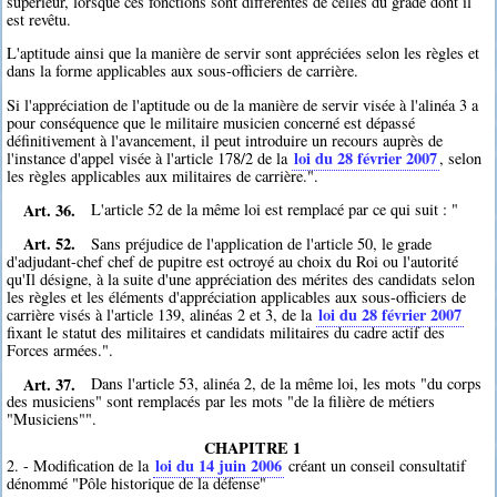
supérieur, lorsque ces fonctions sont différentes de celles du grade dont il
est revêtu.
L'aptitude ainsi que la manière de servir sont appréciées selon les règles et
dans la forme applicables aux sous-officiers de carrière.
Si l'appréciation de l'aptitude ou de la manière de servir visée à l'alinéa 3 a
pour conséquence que le militaire musicien concerné est dépassé
définitivement à l'avancement, il peut introduire un recours auprès de
loi du 28 février 2007
l'instance d'appel visée à l'article 178/2 de la
, selon
les règles applicables aux militaires de carrière.".
Art. 36.
L'article 52 de la même loi est remplacé par ce qui suit : "
Art. 52.
Sans préjudice de l'application de l'article 50, le grade
d'adjudant-chef chef de pupitre est octroyé au choix du Roi ou l'autorité
qu'Il désigne, à la suite d'une appréciation des mérites des candidats selon
les règles et les éléments d'appréciation applicables aux sous-officiers de
loi du 28 février 2007
carrière visés à l'article 139, alinéas 2 et 3, de la
fixant le statut des militaires et candidats militaires du cadre actif des
Forces armées.".
Art. 37.
Dans l'article 53, alinéa 2, de la même loi, les mots "du corps
des musiciens" sont remplacés par les mots "de la filière de métiers
"Musiciens"".
CHAPITRE 1
loi du 14 juin 2006
2. - Modification de la
créant un conseil consultatif
dénommé "Pôle historique de la défense"