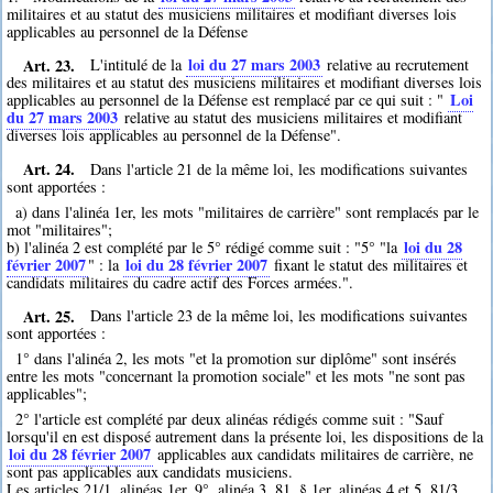
militaires et au statut des musiciens militaires et modifiant diverses lois
applicables au personnel de la Défense
Art. 23.
loi du 27 mars 2003
L'intitulé de la
relative au recrutement
des militaires et au statut des musiciens militaires et modifiant diverses lois
Loi
applicables au personnel de la Défense est remplacé par ce qui suit : "
du 27 mars 2003
relative au statut des musiciens militaires et modifiant
diverses lois applicables au personnel de la Défense".
Art. 24.
Dans l'article 21 de la même loi, les modifications suivantes
sont apportées :
a) dans l'alinéa 1er, les mots "militaires de carrière" sont remplacés par le
mot "militaires";
loi du 28
b) l'alinéa 2 est complété par le 5° rédigé comme suit : "5° "la
février 2007
loi du 28 février 2007
" : la
fixant le statut des militaires et
candidats militaires du cadre actif des Forces armées.".
Art. 25.
Dans l'article 23 de la même loi, les modifications suivantes
sont apportées :
1° dans l'alinéa 2, les mots "et la promotion sur diplôme" sont insérés
entre les mots "concernant la promotion sociale" et les mots "ne sont pas
applicables";
2° l'article est complété par deux alinéas rédigés comme suit : "Sauf
lorsqu'il en est disposé autrement dans la présente loi, les dispositions de la
loi du 28 février 2007
applicables aux candidats militaires de carrière, ne
sont pas applicables aux candidats musiciens.
Les articles 21/1, alinéas 1er, 9°, alinéa 3, 81, § 1er, alinéas 4 et 5, 81/3,