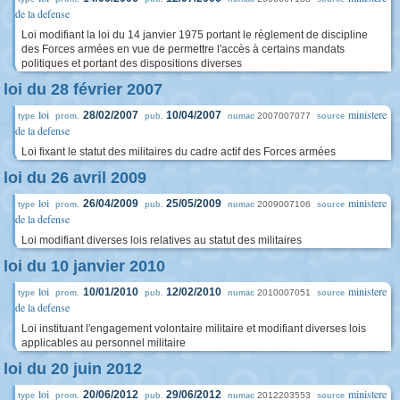
de la defense
Loi modifiant la loi du 14 janvier 1975 portant le règlement de discipline
des Forces armées en vue de permettre l'accès à certains mandats
politiques et portant des dispositions diverses
loi du 28 février 2007
loi
ministere
28/02/2007
10/04/2007
2007007077
type
prom.
pub.
numac
source
de la defense
Loi fixant le statut des militaires du cadre actif des Forces armées
loi du 26 avril 2009
loi
ministere
26/04/2009
25/05/2009
2009007106
type
prom.
pub.
numac
source
de la defense
Loi modifiant diverses lois relatives au statut des militaires
loi du 10 janvier 2010
loi
ministere
10/01/2010
12/02/2010
2010007051
type
prom.
pub.
numac
source
de la defense
Loi instituant l'engagement volontaire militaire et modifiant diverses lois
applicables au personnel militaire
loi du 20 juin 2012
loi
ministere
20/06/2012
29/06/2012
2012203553
type
prom.
pub.
numac
source