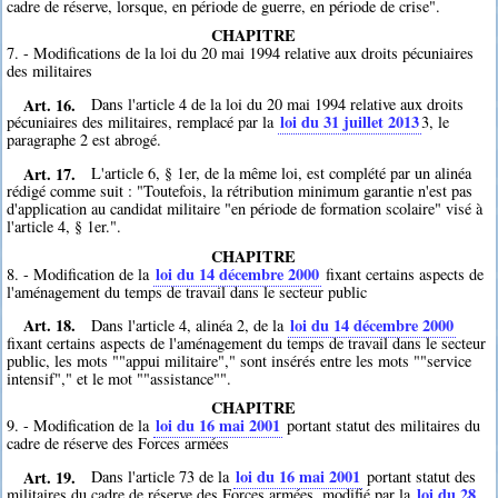
cadre de réserve, lorsque, en période de guerre, en période de crise".
CHAPITRE
7. - Modifications de la loi du 20 mai 1994 relative aux droits pécuniaires
des militaires
Art. 16.
Dans l'article 4 de la loi du 20 mai 1994 relative aux droits
loi du 31 juillet 2013
pécuniaires des militaires, remplacé par la
3
, le
paragraphe 2 est abrogé.
Art. 17.
L'article 6, § 1er, de la même loi, est complété par un alinéa
rédigé comme suit : "Toutefois, la rétribution minimum garantie n'est pas
d'application au candidat militaire "en période de formation scolaire" visé à
l'article 4, § 1er.".
CHAPITRE
loi du 14 décembre 2000
8. - Modification de la
fixant certains aspects de
l'aménagement du temps de travail dans le secteur public
Art. 18.
loi du 14 décembre 2000
Dans l'article 4, alinéa 2, de la
fixant certains aspects de l'aménagement du temps de travail dans le secteur
public, les mots ""appui militaire"," sont insérés entre les mots ""service
intensif"," et le mot ""assistance"".
CHAPITRE
loi du 16 mai 2001
9. - Modification de la
portant statut des militaires du
cadre de réserve des Forces armées
Art. 19.
loi du 16 mai 2001
Dans l'article 73 de la
portant statut des
loi du 28
militaires du cadre de réserve des Forces armées, modifié par la