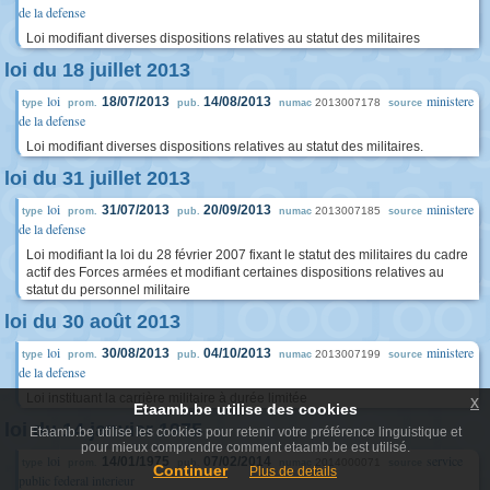
de la defense
Loi modifiant diverses dispositions relatives au statut des militaires
loi du 18 juillet 2013
loi
ministere
18/07/2013
14/08/2013
2013007178
type
prom.
pub.
numac
source
de la defense
Loi modifiant diverses dispositions relatives au statut des militaires.
loi du 31 juillet 2013
loi
ministere
31/07/2013
20/09/2013
2013007185
type
prom.
pub.
numac
source
de la defense
Loi modifiant la loi du 28 février 2007 fixant le statut des militaires du cadre
actif des Forces armées et modifiant certaines dispositions relatives au
statut du personnel militaire
loi du 30 août 2013
loi
ministere
30/08/2013
04/10/2013
2013007199
type
prom.
pub.
numac
source
de la defense
Loi instituant la carrière militaire à durée limitée
x
Etaamb.be utilise des cookies
loi du 14 janvier 1975
Etaamb.be utilise les cookies pour retenir votre préférence linguistique et
pour mieux comprendre comment etaamb.be est utilisé.
loi
service
14/01/1975
07/02/2014
2014000071
type
prom.
pub.
numac
source
Continuer
Plus de details
public federal interieur