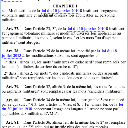
CHAPITRE 1
loi du 10 janvier 2010
4. - Modifications de la
0
instituant l'engagement
volontaire militaire et modifiant diverses lois applicables au personnel
militaire
Art. 77.
loi du 10 janvier 2010
Dans l'article 23, 3°, de la
0
instituant
l'engagement volontaire militaire et modifiant diverses lois applicables au
personnel militaire, les mots ", selon le cas," et les mots "ou d'aspirant
militaire" sont abrogés.
Art. 78.
loi du 18
Dans l'article 25 de la même loi, modifié par la
juillet 2013
2
, les modifications suivantes sont apportées :
1° dans l'alinéa 1er, les mots "militaires du cadre actif" sont remplacés par
les mots "militaires de carrière du cadre actif";
2° dans l'alinéa 2, les mots ", des candidats militaires ou des aspirants
militaires" sont remplacés par les mots "ou des candidats militaires".
Art. 79.
Dans l'article 32, alinéa 3, de la même loi, les mots "candidats
ou aspirants militaires" sont remplacés par les mots "candidats militaires".
Art. 80.
Dans l'article 34 de la même loi, le paragraphe 3 est remplacé
loi
par ce qui suit : " § 3. Les articles 3, § 1er, et 8, § 1er, alinéa 1er, de la
du 30 juillet 1938
concernant l'usage des langues à l'armée ne sont pas
applicables aux militaires EVMI.".
Art. 81.
Dans l'article 36, alinéa 1er, de la même loi, le 2° est remplacé
par ce qui suit : "2° celui qui ne justifie plus des qualités morales,