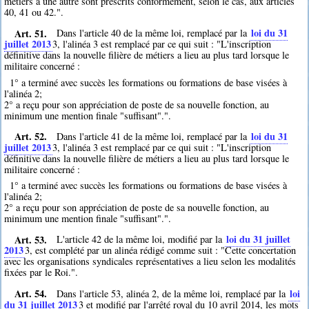
métiers à une autre sont prescrits conformément, selon le cas, aux articles
40, 41 ou 42.".
Art. 51.
loi du 31
Dans l'article 40 de la même loi, remplacé par la
juillet 2013
3
, l'alinéa 3 est remplacé par ce qui suit : "L'inscription
définitive dans la nouvelle filière de métiers a lieu au plus tard lorsque le
militaire concerné :
1° a terminé avec succès les formations ou formations de base visées à
l'alinéa 2;
2° a reçu pour son appréciation de poste de sa nouvelle fonction, au
minimum une mention finale "suffisant".".
Art. 52.
loi du 31
Dans l'article 41 de la même loi, remplacé par la
juillet 2013
3
, l'alinéa 3 est remplacé par ce qui suit : "L'inscription
définitive dans la nouvelle filière de métiers a lieu au plus tard lorsque le
militaire concerné :
1° a terminé avec succès les formations ou formations de base visées à
l'alinéa 2;
2° a reçu pour son appréciation de poste de sa nouvelle fonction, au
minimum une mention finale "suffisant".".
Art. 53.
loi du 31 juillet
L'article 42 de la même loi, modifié par la
2013
3
, est complété par un alinéa rédigé comme suit : "Cette concertation
avec les organisations syndicales représentatives a lieu selon les modalités
fixées par le Roi.".
Art. 54.
loi
Dans l'article 53, alinéa 2, de la même loi, remplacé par la
du 31 juillet 2013
3
et modifié par l'arrêté royal du 10 avril 2014, les mots