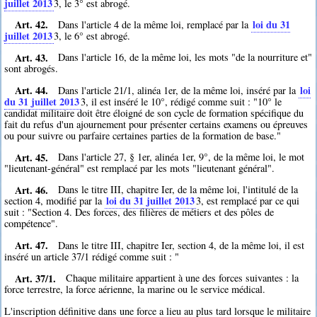
juillet 2013
3
, le 3° est abrogé.
Art. 42.
loi du 31
Dans l'article 4 de la même loi, remplacé par la
juillet 2013
3
, le 6° est abrogé.
Art. 43.
Dans l'article 16, de la même loi, les mots "de la nourriture et"
sont abrogés.
Art. 44.
loi
Dans l'article 21/1, alinéa 1er, de la même loi, inséré par la
du 31 juillet 2013
3
, il est inséré le 10°, rédigé comme suit : "10° le
candidat militaire doit être éloigné de son cycle de formation spécifique du
fait du refus d'un ajournement pour présenter certains examens ou épreuves
ou pour suivre ou parfaire certaines parties de la formation de base."
Art. 45.
Dans l'article 27, § 1er, alinéa 1er, 9°, de la même loi, le mot
"lieutenant-général" est remplacé par les mots "lieutenant général".
Art. 46.
Dans le titre III, chapitre Ier, de la même loi, l'intitulé de la
loi du 31 juillet 2013
section 4, modifié par la
3
, est remplacé par ce qui
suit : "Section 4. Des forces, des filières de métiers et des pôles de
compétence".
Art. 47.
Dans le titre III, chapitre Ier, section 4, de la même loi, il est
inséré un article 37/1 rédigé comme suit : "
Art. 37/1.
Chaque militaire appartient à une des forces suivantes : la
force terrestre, la force aérienne, la marine ou le service médical.
L'inscription définitive dans une force a lieu au plus tard lorsque le militaire