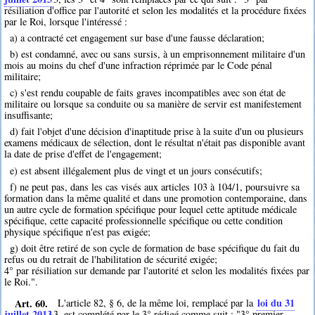
résiliation d'office par l'autorité et selon les modalités et la procédure fixées
par le Roi, lorsque l'intéressé :
a) a contracté cet engagement sur base d'une fausse déclaration;
b) est condamné, avec ou sans sursis, à un emprisonnement militaire d'un
mois au moins du chef d'une infraction réprimée par le Code pénal
militaire;
c) s'est rendu coupable de faits graves incompatibles avec son état de
militaire ou lorsque sa conduite ou sa manière de servir est manifestement
insuffisante;
d) fait l'objet d'une décision d'inaptitude prise à la suite d'un ou plusieurs
examens médicaux de sélection, dont le résultat n'était pas disponible avant
la date de prise d'effet de l'engagement;
e) est absent illégalement plus de vingt et un jours consécutifs;
f) ne peut pas, dans les cas visés aux articles 103 à 104/1, poursuivre sa
formation dans la même qualité et dans une promotion contemporaine, dans
un autre cycle de formation spécifique pour lequel cette aptitude médicale
spécifique, cette capacité professionnelle spécifique ou cette condition
physique spécifique n'est pas exigée;
g) doit être retiré de son cycle de formation de base spécifique du fait du
refus ou du retrait de l'habilitation de sécurité exigée;
4° par résiliation sur demande par l'autorité et selon les modalités fixées par
le Roi.".
Art. 60.
loi du 31
L'article 82, § 6, de la même loi, remplacé par la
juillet 2013
3
, est complété par le 3° rédigé comme suit : "3° premier