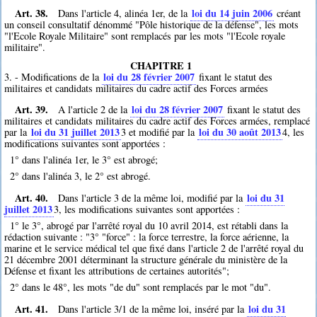
Art. 38.
loi du 14 juin 2006
Dans l'article 4, alinéa 1er, de la
créant
un conseil consultatif dénommé "Pôle historique de la défense", les mots
"l'Ecole Royale Militaire" sont remplacés par les mots "l'Ecole royale
militaire".
CHAPITRE 1
loi du 28 février 2007
3. - Modifications de la
fixant le statut des
militaires et candidats militaires du cadre actif des Forces armées
Art. 39.
loi du 28 février 2007
A l'article 2 de la
fixant le statut des
militaires et candidats militaires du cadre actif des Forces armées, remplacé
loi du 31 juillet 2013
loi du 30 août 2013
par la
3
et modifié par la
4
, les
modifications suivantes sont apportées :
1° dans l'alinéa 1er, le 3° est abrogé;
2° dans l'alinéa 3, le 2° est abrogé.
Art. 40.
loi du 31
Dans l'article 3 de la même loi, modifié par la
juillet 2013
3
, les modifications suivantes sont apportées :
1° le 3°, abrogé par l'arrêté royal du 10 avril 2014, est rétabli dans la
rédaction suivante : "3° "force" : la force terrestre, la force aérienne, la
marine et le service médical tel que fixé dans l'article 2 de l'arrêté royal du
21 décembre 2001 déterminant la structure générale du ministère de la
Défense et fixant les attributions de certaines autorités";
2° dans le 48°, les mots "de du" sont remplacés par le mot "du".
Art. 41.
loi du 31
Dans l'article 3/1 de la même loi, inséré par la