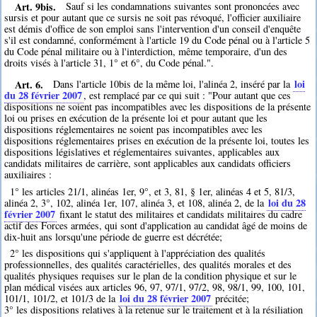
Art. 9bis.
Sauf si les condamnations suivantes sont prononcées avec
sursis et pour autant que ce sursis ne soit pas révoqué, l'officier auxiliaire
est démis d'office de son emploi sans l'intervention d'un conseil d'enquête
s'il est condamné, conformément à l'article 19 du Code pénal ou à l'article 5
du Code pénal militaire ou à l'interdiction, même temporaire, d'un des
droits visés à l'article 31, 1° et 6°, du Code pénal.".
Art. 6.
loi
Dans l'article 10bis de la même loi, l'alinéa 2, inséré par la
du 28 février 2007
, est remplacé par ce qui suit : "Pour autant que ces
dispositions ne soient pas incompatibles avec les dispositions de la présente
loi ou prises en exécution de la présente loi et pour autant que les
dispositions réglementaires ne soient pas incompatibles avec les
dispositions réglementaires prises en exécution de la présente loi, toutes les
dispositions législatives et réglementaires suivantes, applicables aux
candidats militaires de carrière, sont applicables aux candidats officiers
auxiliaires :
1° les articles 21/1, alinéas 1er, 9°, et 3, 81, § 1er, alinéas 4 et 5, 81/3,
loi du 28
alinéa 2, 3°, 102, alinéa 1er, 107, alinéa 3, et 108, alinéa 2, de la
février 2007
fixant le statut des militaires et candidats militaires du cadre
actif des Forces armées, qui sont d'application au candidat âgé de moins de
dix-huit ans lorsqu'une période de guerre est décrétée;
2° les dispositions qui s'appliquent à l'appréciation des qualités
professionnelles, des qualités caractérielles, des qualités morales et des
qualités physiques requises sur le plan de la condition physique et sur le
plan médical visées aux articles 96, 97, 97/1, 97/2, 98, 98/1, 99, 100, 101,
loi du 28 février 2007
101/1, 101/2, et 101/3 de la
précitée;
3° les dispositions relatives à la retenue sur le traitement et à la résiliation