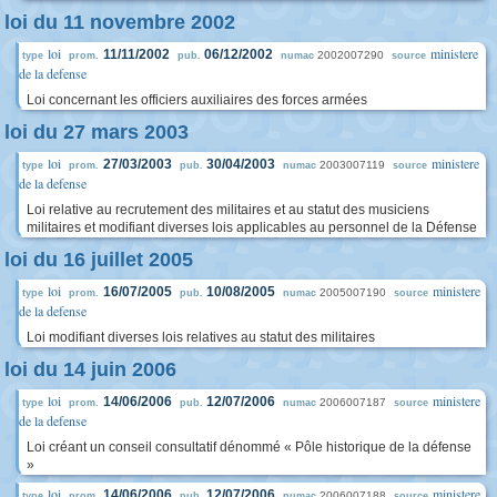
loi du 11 novembre 2002
loi
ministere
11/11/2002
06/12/2002
2002007290
type
prom.
pub.
numac
source
de la defense
Loi concernant les officiers auxiliaires des forces armées
loi du 27 mars 2003
loi
ministere
27/03/2003
30/04/2003
2003007119
type
prom.
pub.
numac
source
de la defense
Loi relative au recrutement des militaires et au statut des musiciens
militaires et modifiant diverses lois applicables au personnel de la Défense
loi du 16 juillet 2005
loi
ministere
16/07/2005
10/08/2005
2005007190
type
prom.
pub.
numac
source
de la defense
Loi modifiant diverses lois relatives au statut des militaires
loi du 14 juin 2006
loi
ministere
14/06/2006
12/07/2006
2006007187
type
prom.
pub.
numac
source
de la defense
Loi créant un conseil consultatif dénommé « Pôle historique de la défense
»
loi
ministere
14/06/2006
12/07/2006
2006007188
type
prom.
pub.
numac
source