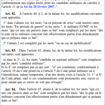
conformément aux règles fixées pour les candidats militaires de carrière à
loi du 28 février 2007
l'article 11 de la
;".
Art. 82.
A l'article 40, § 2, de la même loi, les modifications suivantes
sont apportées :
1° dans l'alinéa 1er, les mots "ou en période de crise" sont insérés entre
les mots "En période de guerre" et les mots ", le militaire EVMI" et les
mots "qui est mis sur préavis dans ce but" sont remplacés par les mots "dès
le jour où le militaire concerné fait effectivement partie d'un détachement
qui se prépare dans ce but";
2° l'alinéa 2 est complété par les mots "ou en cas de mobilisation".
Art. 83.
Dans l'article 42, alinéa 1er, de la même loi, les modifications
suivantes sont apportées :
a) dans le 2°, a), les mots "candidat ou aspirant militaire" sont remplacés
par les mots "candidat militaire";
b) le 4° est remplacé par ce qui suit : "4° est condamné, conformément à
l'article 19 du Code pénal ou à l'article 5 du Code pénal militaire ou à
l'interdiction, même temporaire, d'un des droits visés à l'article 31, 1° et 6°,
du Code pénal, sauf si ces condamnations sont prononcées avec sursis et
pour autant que ce sursis ne soit pas révoqué;".
Art. 84.
Dans l'article 43, alinéa 4, de la même loi, les mots "qui est
mis sur préavis dans ce but" sont remplacés par les mots "dès le jour où le
militaire concerné fait effectivement partie d'un détachement qui se prépare
dans ce but".