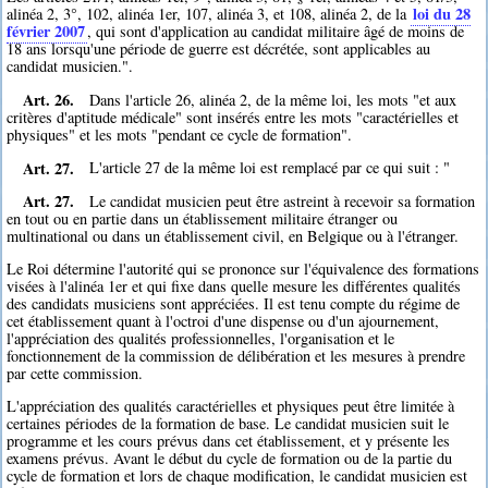
loi du 28
alinéa 2, 3°, 102, alinéa 1er, 107, alinéa 3, et 108, alinéa 2, de la
février 2007
, qui sont d'application au candidat militaire âgé de moins de
18 ans lorsqu'une période de guerre est décrétée, sont applicables au
candidat musicien.".
Art. 26.
Dans l'article 26, alinéa 2, de la même loi, les mots "et aux
critères d'aptitude médicale" sont insérés entre les mots "caractérielles et
physiques" et les mots "pendant ce cycle de formation".
Art. 27.
L'article 27 de la même loi est remplacé par ce qui suit : "
Art. 27.
Le candidat musicien peut être astreint à recevoir sa formation
en tout ou en partie dans un établissement militaire étranger ou
multinational ou dans un établissement civil, en Belgique ou à l'étranger.
Le Roi détermine l'autorité qui se prononce sur l'équivalence des formations
visées à l'alinéa 1er et qui fixe dans quelle mesure les différentes qualités
des candidats musiciens sont appréciées. Il est tenu compte du régime de
cet établissement quant à l'octroi d'une dispense ou d'un ajournement,
l'appréciation des qualités professionnelles, l'organisation et le
fonctionnement de la commission de délibération et les mesures à prendre
par cette commission.
L'appréciation des qualités caractérielles et physiques peut être limitée à
certaines périodes de la formation de base. Le candidat musicien suit le
programme et les cours prévus dans cet établissement, et y présente les
examens prévus. Avant le début du cycle de formation ou de la partie du
cycle de formation et lors de chaque modification, le candidat musicien est