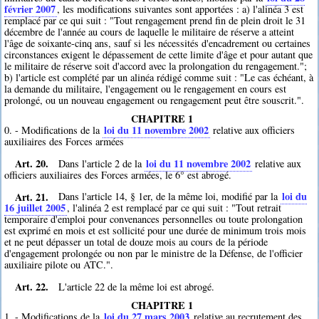
février 2007
, les modifications suivantes sont apportées : a) l'alinéa 3 est
remplacé par ce qui suit : "Tout rengagement prend fin de plein droit le 31
décembre de l'année au cours de laquelle le militaire de réserve a atteint
l'âge de soixante-cinq ans, sauf si les nécessités d'encadrement ou certaines
circonstances exigent le dépassement de cette limite d'âge et pour autant que
le militaire de réserve soit d'accord avec la prolongation du rengagement.";
b) l'article est complété par un alinéa rédigé comme suit : "Le cas échéant, à
la demande du militaire, l'engagement ou le rengagement en cours est
prolongé, ou un nouveau engagement ou rengagement peut être souscrit.".
CHAPITRE 1
loi du 11 novembre 2002
0. - Modifications de la
relative aux officiers
auxiliaires des Forces armées
Art. 20.
loi du 11 novembre 2002
Dans l'article 2 de la
relative aux
officiers auxiliaires des Forces armées, le 6° est abrogé.
Art. 21.
loi du
Dans l'article 14, § 1er, de la même loi, modifié par la
16 juillet 2005
, l'alinéa 2 est remplacé par ce qui suit : "Tout retrait
temporaire d'emploi pour convenances personnelles ou toute prolongation
est exprimé en mois et est sollicité pour une durée de minimum trois mois
et ne peut dépasser un total de douze mois au cours de la période
d'engagement prolongée ou non par le ministre de la Défense, de l'officier
auxiliaire pilote ou ATC.".
Art. 22.
L'article 22 de la même loi est abrogé.
CHAPITRE 1
loi du 27 mars 2003
1. - Modifications de la
relative au recrutement des