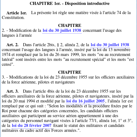
CHAPITRE 1er. - Disposition introductive
Article 1er.
La présente loi règle une matière visée à l'article 74 de la
Constitution.
CHAPITRE
loi du 30 juillet 1938
2. - Modification de la
concernant l'usage des
langues à l'armée
Art. 2.
loi du 30 juillet 1938
Dans l'article 2bis, § 2, alinéa 2, de la
concernant l'usage des langues à l'armée, inséré par la loi du 13 novembre
1974 et remplacé par la loi du 26 mars 1999, les mots "ou au recrutement
latéral" sont insérés entre les mots "au recrutement spécial" et les mots "est
censé".
CHAPITRE
3. - Modifications de la loi du 23 décembre 1955 sur les officiers auxiliaires
de la force aérienne, pilotes et navigateurs
Art. 3.
Dans l'article 4bis de la loi du 23 décembre 1955 sur les
officiers auxiliaires de la force aérienne, pilotes et navigateurs, inséré par la
loi du 16 juillet 2005
loi du 20 mai 1994 et modifié par la
, l'alinéa 1er est
remplacé par ce qui suit : "Selon les modalités et la procédure fixées par le
Roi pour chacune des catégories concernées, les candidats officiers
auxiliaires qui participent au service aérien appartiennent à une des
catégories du personnel navigant visées à l'article 77/1, alinéa 1er, 1° et 3°,
loi du 28 février 2007
de la
fixant le statut des militaires et candidats
militaires du cadre actif des Forces armées.".