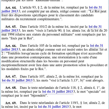
Art. 64.
loi du 31
L'article 93, § 2, de la même loi, remplacé par la
juillet 2013
3
, est complété par un alinéa, rédigé comme suit : "Le Roi peut
fixer des dispositions spécifiques pour le classement des candidats
militaires du recrutement complémentaire.".
Art. 65.
loi du 31
Dans l'article 101/2 de la même loi, inséré par la
juillet 2013
3
, les mots "visés à l'article 90, § 1er, alinéa 1er, de la loi du 20
mai 1994 relative aux statuts du personnel militaire" sont remplacés par les
mots "fixés par le Roi".
Art. 66.
loi du 31
Dans l'article 105 de la même loi, remplacé par la
juillet 2013
3
, un alinéa rédigé comme suit est inséré entre les alinéas 1er et
2 : "Toutefois lorsqu'aucun cycle de formation spécifique n'est accessible
dans une promotion contemporaine, une réorientation à la suite d'une
modification structurelle dans les besoins en personnel peut
exceptionnellement avoir lieu dans une autre promotion selon la procédure et
les modalités fixées par le Roi.".
Art. 67.
Dans l'article 107, alinéa 2, de la même loi, remplacé par la
loi du 31 juillet 2013
3
, les mots "visé à l'article 3,13°, b)" sont abrogés.
Art. 68.
Dans le texte néerlandais de l'article 118, § 2, alinéa 4, 1°, de
loi du 31 juillet 2013
la même loi, remplacé par la
3
, le mot "speciale" est
remplacé par le mot "bijzondere".
Art. 69.
Dans le texte néerlandais de l'article 119/1, § 1er, alinéa 2, de
loi du 31 juillet 2013
la même loi, inséré par la
3
, le mot