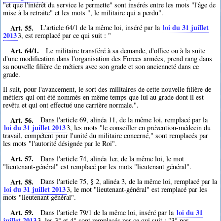
"et que l'intérêt du service le permette" sont insérés entre les mots "l'âge de
mise à la retraite" et les mots ", le militaire qui a perdu".
Art. 55.
loi du 31 juillet
L'article 64/1 de la même loi, inséré par la
2013
3
, est remplacé par ce qui suit : "
Art. 64/1.
Le militaire transféré à sa demande, d'office ou à la suite
d'une modification dans l'organisation des Forces armées, prend rang dans
sa nouvelle filière de métiers avec son grade et son ancienneté dans ce
grade.
Il suit, pour l'avancement, le sort des militaires de cette nouvelle filière de
métiers qui ont été nommés en même temps que lui au grade dont il est
revêtu et qui ont effectué une carrière normale.".
Art. 56.
Dans l'article 69, alinéa 11, de la même loi, remplacé par la
loi du 31 juillet 2013
3
, les mots "le conseiller en prévention-médecin du
travail, compétent pour l'unité du militaire concerné," sont remplacés par
les mots "l'autorité désignée par le Roi".
Art. 57.
Dans l'article 74, alinéa 1er, de la même loi, le mot
"lieutenant-général" est remplacé par les mots "lieutenant général".
Art. 58.
Dans l'article 75, § 2, alinéa 3, de la même loi, remplacé par la
loi du 31 juillet 2013
3
, le mot "lieutenant-général" est remplacé par les
mots "lieutenant général".
Art. 59.
loi du 31
Dans l'article 79/1 de la même loi, inséré par la
juillet 2013
3
, les 3° et 4° sont remplacés par ce qui suit : "3° par