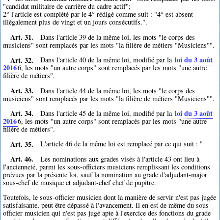
"candidat militaire de carrière du cadre actif";
2° l'article est complété par le 4° rédigé comme suit : "4° est absent
illégalement plus de vingt et un jours consécutifs.".
Art. 31.
Dans l'article 39 de la même loi, les mots "le corps des
musiciens" sont remplacés par les mots "la filière de métiers "Musiciens"".
Art. 32.
loi du 3 août
Dans l'article 40 de la même loi, modifié par la
2016
6
, les mots "un autre corps" sont remplacés par les mots "une autre
filière de métiers".
Art. 33.
Dans l'article 44 de la même loi, les mots "le corps des
musiciens" sont remplacés par les mots "la filière de métiers "Musiciens"".
Art. 34.
loi du 3 août
Dans l'article 45 de la même loi, modifié par la
2016
6
, les mots "un autre corps" sont remplacés par les mots "une autre
filière de métiers".
Art. 35.
L'article 46 de la même loi est remplacé par ce qui suit : "
Art. 46.
Les nominations aux grades visés à l'article 43 ont lieu à
l'ancienneté, parmi les sous-officiers musiciens remplissant les conditions
prévues par la présente loi, sauf la nomination au grade d'adjudant-major
sous-chef de musique et adjudant-chef chef de pupitre.
Toutefois, le sous-officier musicien dont la manière de servir n'est pas jugée
satisfaisante, peut être dépassé à l'avancement. Il en est de même du sous-
officier musicien qui n'est pas jugé apte à l'exercice des fonctions du grade