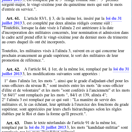
sergent-major, le vingt-sixième jour du quinzième mois qui suit le mois
d'entrée en service.".
Art. 61.
loi du 31
L'article 83/1, § 3, de la même loi, inséré par la
juillet 2013
3
, est complété par deux alinéas rédigés comme suit :
"Toutefois, lorsque la date visée à l'alinéa 2 est antérieure à la date
d'incorporation des militaires concernés, leur nomination et admission dans
le cadre actif prend effet le vingt-sixième jour du dernier mois du trimestre
au cours duquel ils ont été incorporés.
Toutefois, les militaires visés à l'alinéa 3, suivent en ce qui concerne leur
prochain avancement au grade supérieur, le sort des militaires de leur
promotion de référence.".
Art. 62.
loi du 31
A l'article 84, § 1er, de la même loi, remplacé par la
juillet 2013
3
, les modifications suivantes sont apportées :
1° dans l'alinéa 1er, les mots ", ainsi que le grade d'adjudant-chef pour les
sous-officiers du niveau B," sont insérés entre les mots "de sous-officier
d'élite et de volontaire" et les mots "sont conférés à l'ancienneté" et les mots
"et 84/1" sont remplacés par les mots ", 84/1 et 139, alinéa 4";
2° l'alinéa 3 est remplacé par ce qui suit : "La manière de servir des
militaires et, le cas échéant, leur aptitude à l'exercice des fonctions du grade
supérieur, sont appréciées par leurs chefs hiérarchiques selon les règles
établies par le Roi et dans la forme qu'Il prescrit.".
Art. 63.
Dans le texte néerlandais de l'article 91 de la même loi,
loi du 31 juillet 2013
remplacé par la
3
, les mots "kandidaat-militiar" sont
remplacés par les mots "kandidaat-militair".