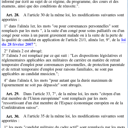
informé par écrit au sujet de ce régime, du programme, des cours et des
examens, ainsi que des conditions de réussite.".
Art. 28.
A l'article 30 de la même loi, les modifications suivantes sont
apportées :
1° dans l'alinéa 1er, les mots "ou pour convenances personnelles" sont
remplacés par les mots ", à la suite d'un congé pour soins palliatifs ou d'un
congé pour soins à un parent gravement malade ou à la suite de la perte de
loi
la qualité de candidat en application de l'article 21/1, alinéa 1er, 9°, de la
du 28 février 2007
";
2° l'alinéa 2 est abrogé;
3° l'alinéa 3 est remplacé par ce qui suit : "Les dispositions législatives et
réglementaires applicables aux militaires de carrière en matière de retrait
temporaire d'emploi pour convenances personnelles, de protection parentale
et de retrait temporaire d'emploi pour raisons familiales, ne sont pas
applicables au candidat musicien.";
4° dans l'alinéa 4, les mots "pour autant que la durée maximum de
l'ajournement ne soit pas dépassée" sont abrogés.
Art. 29.
Dans l'article 33, 7°, de la même loi, les mots "citoyen d'un
état membre de l'Union européenne" sont remplacés par les mots
"ressortissant d'un état membre de l'Espace économique européen ou de la
Confédération suisse".
Art. 30.
A l'article 35 de la même loi, les modifications suivantes sont
apportées :
1° les mots "candidat militaire du cadre actif" sont remplacés par les mots