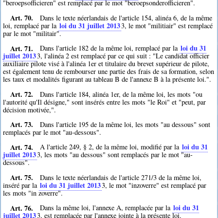
"beroepsofficieren" est remplacé par le mot "beroepsonderofficieren".
Art. 70.
Dans le texte néerlandais de l'article 154, alinéa 6, de la même
loi du 31 juillet 2013
loi, remplacé par la
3
, le mot "militiair" est remplacé
par le mot "militair".
Art. 71.
loi du 31
Dans l'article 182 de la même loi, remplacé par la
juillet 2013
3
, l'alinéa 2 est remplacé par ce qui suit : "Le candidat officier
auxiliaire pilote visé à l'alinéa 1er et titulaire du brevet supérieur de pilote,
est également tenu de rembourser une partie des frais de sa formation, selon
les taux et modalités figurant au tableau B de l'annexe B à la présente loi.".
Art. 72.
Dans l'article 184, alinéa 1er, de la même loi, les mots "ou
l'autorité qu'Il désigne," sont insérés entre les mots "le Roi" et "peut, par
décision motivée,".
Art. 73.
Dans l'article 195 de la même loi, les mots "au dessous" sont
remplacés par le mot "au-dessous".
Art. 74.
loi du 31
A l'article 249, § 2, de la même loi, modifié par la
juillet 2013
3
, les mots "au dessous" sont remplacés par le mot "au-
dessous".
Art. 75.
Dans le texte néerlandais de l'article 271/3 de la même loi,
loi du 31 juillet 2013
inséré par la
3
, le mot "inzoverre" est remplacé par
les mots "in zoverre".
Art. 76.
loi du 31
Dans la même loi, l'annexe A, remplacée par la
juillet 2013
3
, est remplacée par l'annexe jointe à la présente loi.