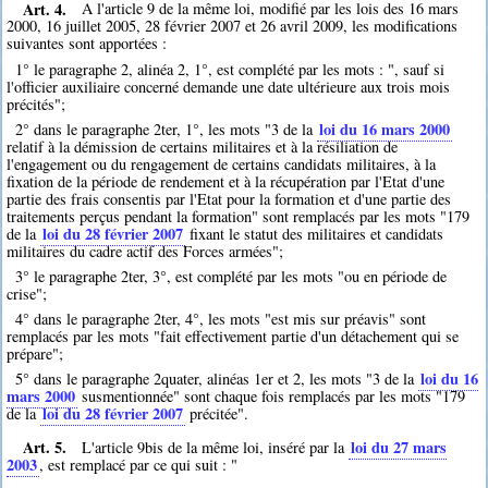
Art. 4.
A l'article 9 de la même loi, modifié par les lois des 16 mars
2000, 16 juillet 2005, 28 février 2007 et 26 avril 2009, les modifications
suivantes sont apportées :
1° le paragraphe 2, alinéa 2, 1°, est complété par les mots : ", sauf si
l'officier auxiliaire concerné demande une date ultérieure aux trois mois
précités";
loi du 16 mars 2000
2° dans le paragraphe 2ter, 1°, les mots "3 de la
relatif à la démission de certains militaires et à la résiliation de
l'engagement ou du rengagement de certains candidats militaires, à la
fixation de la période de rendement et à la récupération par l'Etat d'une
partie des frais consentis par l'Etat pour la formation et d'une partie des
traitements perçus pendant la formation" sont remplacés par les mots "179
loi du 28 février 2007
de la
fixant le statut des militaires et candidats
militaires du cadre actif des Forces armées";
3° le paragraphe 2ter, 3°, est complété par les mots "ou en période de
crise";
4° dans le paragraphe 2ter, 4°, les mots "est mis sur préavis" sont
remplacés par les mots "fait effectivement partie d'un détachement qui se
prépare";
loi du 16
5° dans le paragraphe 2quater, alinéas 1er et 2, les mots "3 de la
mars 2000
susmentionnée" sont chaque fois remplacés par les mots "179
loi du 28 février 2007
de la
précitée".
Art. 5.
loi du 27 mars
L'article 9bis de la même loi, inséré par la
2003
, est remplacé par ce qui suit : "