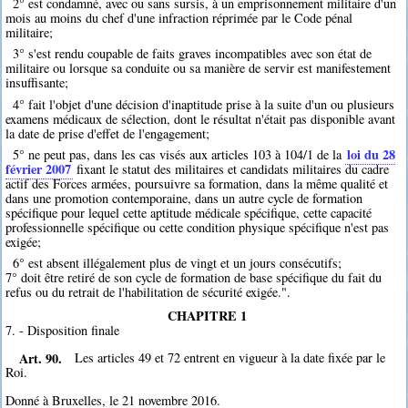
2° est condamné, avec ou sans sursis, à un emprisonnement militaire d'un
mois au moins du chef d'une infraction réprimée par le Code pénal
militaire;
3° s'est rendu coupable de faits graves incompatibles avec son état de
militaire ou lorsque sa conduite ou sa manière de servir est manifestement
insuffisante;
4° fait l'objet d'une décision d'inaptitude prise à la suite d'un ou plusieurs
examens médicaux de sélection, dont le résultat n'était pas disponible avant
la date de prise d'effet de l'engagement;
loi du 28
5° ne peut pas, dans les cas visés aux articles 103 à 104/1 de la
février 2007
fixant le statut des militaires et candidats militaires du cadre
actif des Forces armées, poursuivre sa formation, dans la même qualité et
dans une promotion contemporaine, dans un autre cycle de formation
spécifique pour lequel cette aptitude médicale spécifique, cette capacité
professionnelle spécifique ou cette condition physique spécifique n'est pas
exigée;
6° est absent illégalement plus de vingt et un jours consécutifs;
7° doit être retiré de son cycle de formation de base spécifique du fait du
refus ou du retrait de l'habilitation de sécurité exigée.".
CHAPITRE 1
7. - Disposition finale
Art. 90.
Les articles 49 et 72 entrent en vigueur à la date fixée par le
Roi.
Donné à Bruxelles, le 21 novembre 2016.