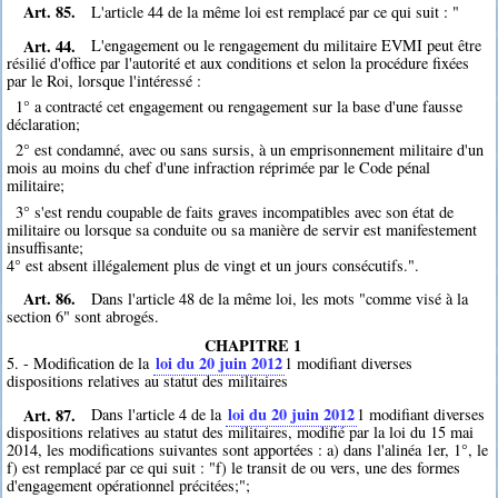
Art. 85.
L'article 44 de la même loi est remplacé par ce qui suit : "
Art. 44.
L'engagement ou le rengagement du militaire EVMI peut être
résilié d'office par l'autorité et aux conditions et selon la procédure fixées
par le Roi, lorsque l'intéressé :
1° a contracté cet engagement ou rengagement sur la base d'une fausse
déclaration;
2° est condamné, avec ou sans sursis, à un emprisonnement militaire d'un
mois au moins du chef d'une infraction réprimée par le Code pénal
militaire;
3° s'est rendu coupable de faits graves incompatibles avec son état de
militaire ou lorsque sa conduite ou sa manière de servir est manifestement
insuffisante;
4° est absent illégalement plus de vingt et un jours consécutifs.".
Art. 86.
Dans l'article 48 de la même loi, les mots "comme visé à la
section 6" sont abrogés.
CHAPITRE 1
loi du 20 juin 2012
5. - Modification de la
1
modifiant diverses
dispositions relatives au statut des militaires
Art. 87.
loi du 20 juin 2012
Dans l'article 4 de la
1
modifiant diverses
dispositions relatives au statut des militaires, modifié par la loi du 15 mai
2014, les modifications suivantes sont apportées : a) dans l'alinéa 1er, 1°, le
f) est remplacé par ce qui suit : "f) le transit de ou vers, une des formes
d'engagement opérationnel précitées;";