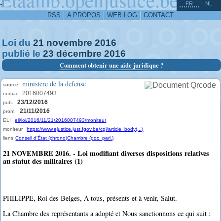
^
-
FR
NL
RSS
A PROPOS
WEB LOG
CONTACT
Loi du
21
novembre
2016
publié le
23
décembre
2016
Comment obtenir une aide juridique ?
ministere de la defense
source
2016007493
numac
23/12/2016
pub.
21/11/2016
prom.
ELI
eli/loi/2016/11/21/2016007493/moniteur
moniteur
https://www.ejustice.just.fgov.be/cgi/article_body(...)
liens
Conseil d'État (chrono)
Chambre (doc. parl.)
21 NOVEMBRE 2016. - Loi modifiant diverses dispositions relatives
au statut des militaires (1)
PHILIPPE, Roi des Belges, A tous, présents et à venir, Salut.
La Chambre des représentants a adopté et Nous sanctionnons ce qui suit :