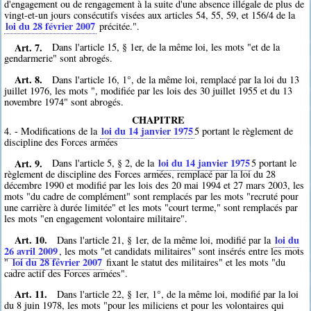
d'engagement ou de rengagement à la suite d'une absence illégale de plus de
vingt-et-un jours consécutifs visées aux articles 54, 55, 59, et 156/4 de la
loi du 28 février 2007
précitée.".
Art. 7.
Dans l'article 15, § 1er, de la même loi, les mots "et de la
gendarmerie" sont abrogés.
Art. 8.
Dans l'article 16, 1°, de la même loi, remplacé par la loi du 13
juillet 1976, les mots ", modifiée par les lois des 30 juillet 1955 et du 13
novembre 1974" sont abrogés.
CHAPITRE
loi du 14 janvier 1975
4. - Modifications de la
5
portant le règlement de
discipline des Forces armées
Art. 9.
loi du 14 janvier 1975
Dans l'article 5, § 2, de la
5
portant le
règlement de discipline des Forces armées, remplacé par la loi du 28
décembre 1990 et modifié par les lois des 20 mai 1994 et 27 mars 2003, les
mots "du cadre de complément" sont remplacés par les mots "recruté pour
une carrière à durée limitée" et les mots "court terme," sont remplacés par
les mots "en engagement volontaire militaire".
Art. 10.
loi du
Dans l'article 21, § 1er, de la même loi, modifié par la
26 avril 2009
, les mots "et candidats militaires" sont insérés entre les mots
loi du 28 février 2007
"
fixant le statut des militaires" et les mots "du
cadre actif des Forces armées".
Art. 11.
Dans l'article 22, § 1er, 1°, de la même loi, modifié par la loi
du 8 juin 1978, les mots "pour les miliciens et pour les volontaires qui