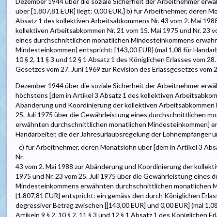
Dezember 1944 über die soziale Sicherheit der Arbeitnehmer erw
über [1.807,81 EUR] liegt: 0,00 EUR,] b) für Arbeitnehmer, deren Mo
Absatz 1 des kollektiven Arbeitsabkommens Nr. 43 vom 2. Mai 198
kollektiven Arbeitsabkommen Nr. 21 vom 15. Mai 1975 und Nr. 23 v
eines durchschnittlichen monatlichen Mindesteinkommens erwähn
Mindesteinkommen] entspricht: [143,00 EUR] (mal 1,08 für Handarbeite
10 § 2, 11 § 3 und 12 § 1 Absatz 1 des Königlichen Erlasses vom 
Gesetzes vom 27. Juni 1969 zur Revision des Erlassgesetzes vom 2
Dezember 1944 über die soziale Sicherheit der Arbeitnehmer erw
höchstens [dem in Artikel 3 Absatz 1 des kollektiven Arbeitsabko
Abänderung und Koordinierung der kollektiven Arbeitsabkommen N
25. Juli 1975 über die Gewährleistung eines durchschnittlichen 
erwähnten durchschnittlichen monatlichen Mindesteinkommen] ents
Handarbeiter, die der Jahresurlaubsregelung der Lohnempfänger un
c) für Arbeitnehmer, deren Monatslohn über [dem in Artikel 3 Ab
Nr.
43 vom 2. Mai 1988 zur Abänderung und Koordinierung der kollekt
1975 und Nr. 23 vom 25. Juli 1975 über die Gewährleistung eines 
Mindesteinkommens erwähnten durchschnittlichen monatlichen M
[1.807,81 EUR] entspricht: ein gemäss den durch Königlichen Erla
degressiver Betrag zwischen [[143,00 EUR] und 0,00 EUR] (mal 1,08 f
Artikeln 9 § 2, 10 § 2, 11 § 3 und 12 § 1 Absatz 1 des Königlichen 