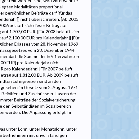
gestellt worden sind, wird vorerwähnte
legten Modalitäten proportional
r persönlichen Beiträge darf [für das
nderjahr]] nicht überschreiten. [Ab 2005
2006 beläuft sich dieser Betrag auf
g auf 1.707,00 EUR. [Für 2008 beläuft sich
 auf 2.100,00 EUR pro Kalenderjahr.]] [Für
öniglichen Erlasses vom 28. November 1969
 Erlassgesetzes vom 28. Dezember 1944
hmer darf die Summe der in § 1 erwähnten
00 EUR] pro Kalenderjahr nicht
R pro Kalenderjahr.] [Für 2007 beläuft
 Betrag auf 1.812,00 EUR. Ab 2009 beläuft
wandten Lohngrenzen sind an den
vorgesehen im Gesetz vom 2. August 1971
, Beihilfen und Zuschüsse zu Lasten der
immter Beiträge der Sozialversicherung
 den Selbständigen im Sozialbereich
en werden. Die Anpassung erfolgt im
was unter Lohn, unter Monatslohn, unter
tarbeitnehmern mit unvollständigen