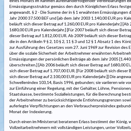
eines Monats im Rahmen aufeinanderfolgender Vereinbarungen ein
Ermässigungsstruktur gemäss den durch Königlichen Erlass festge
angewandt. § 2 - Die Summe der in § 1 erwähnten Ermässigungen de
Jahr 2000 37.500 BEF und [ab dem Jahr 2003 1.140,00 EUR pro Kale
beläuft sich dieser Betrag auf 1.260,00 EUR pro Kalenderjahr.] [Ab 
1680,00 EUR pro Kalenderjahr.] [Für 2007 beläuft sich dieser Betra
dieser Betrag auf 1.812,00 EUR. Ab 2009 beläuft sich dieser Betrag
die in den Artikeln 9 § 2, 10 § 2, 11 § 3 und 12 § 1 Absatz 1 des K
zur Ausführung des Gesetzes vom 27. Juni 1969 zur Revision des
über die soziale Sicherheit der Arbeitnehmer erwähnten Arbeitne
Ermässigungen der persönlichen Beiträge ab dem Jahr 2005 [1.440,
überschreiten.] [Ab 2006 beläuft sich dieser Betrag auf 1680,00 EU
sich dieser Betrag auf 1.707,00 EUR. [Für 2008 beläuft sich dieser
sich dieser Betrag auf 2.100,00 EUR pro Kalenderjahr.]] Die ange
Schwellenindex 103,14, Basis 1996, gebunden; sie variieren wie 
zur Einführung einer Regelung, mit der Gehälter, Löhne, Pensionen
Staatskasse, bestimmte Sozialleistungen, für die Berechnung best
der Arbeitnehmer zu berücksichtigende Entlohnungsgrenzen sowie
auferlegte Verpflichtungen an den Verbraucherpreisindex gebund
Monat der Indexierung.
Durch einen im Ministerrat beratenen Erlass bestimmt der König, 
Vollzeitarbeitnehmern mit vollständigen Leistungen, unter Vollzei