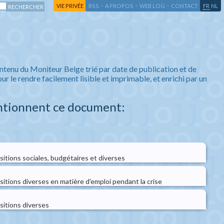
-
-
-
-
VIE PRIVÉE
RSS
A PROPOS
WEB LOG
CONTACT
FR
NL
ntenu du Moniteur Belge trié par date de publication et de
ur le rendre facilement lisible et imprimable, et enrichi par un
ntionnent ce document:
sitions sociales, budgétaires et diverses
sitions diverses en matière d'emploi pendant la crise
sitions diverses