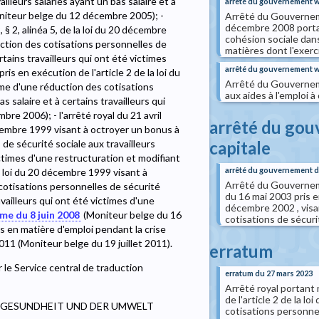
lleurs salariés ayant un bas salaire et à
arrêté du gouvernement 
Moniteur belge du 12 décembre 2005); -
Arrêté du Gouvernem
décembre 2008 portan
 § 2, alinéa 5, de la loi du 20 décembre
cohésion sociale dans
uction des cotisations personnelles de
matières dont l'exer
rtains travailleurs qui ont été victimes
arrêté du gouvernement w
ris en exécution de l'article 2 de la loi du
Arrêté du Gouverneme
rme d'une réduction des cotisations
aux aides à l'emploi 
s salaire et à certains travailleurs qui
re 2006); - l'arrêté royal du 21 avril
arrêté du gou
 décembre 1999 visant à octroyer un bonus à
capitale
de sécurité sociale aux travailleurs
victimes d'une restructuration et modifiant
arrêté du gouvernement de
la loi du 20 décembre 1999 visant à
Arrêté du Gouverneme
cotisations personnelles de sécurité
du 16 mai 2003 pris e
ravailleurs qui ont été victimes d'une
décembre 2002 , visan
me du 8 juin 2008
(Moniteur belge du 16
cotisations de sécuri
s en matière d'emploi pendant la crise
2011 (Moniteur belge du 19 juillet 2011).
erratum
 le Service central de traduction
erratum du 27 mars 2023
Arrêté royal portant 
de l'article 2 de la 
SGESUNDHEIT UND DER UMWELT
cotisations personnel