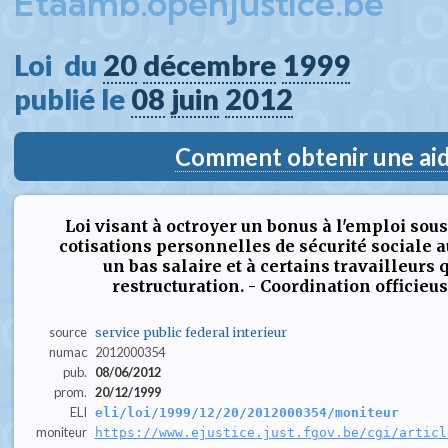
Etaamb.openjustice.be
Loi  du 
20
décembre
1999
publié le 
08
juin
2012
Comment obtenir une aide
Loi visant à octroyer un bonus à l'emploi sou
cotisations personnelles de sécurité sociale a
un bas salaire et à certains travailleurs 
restructuration. - Coordination officie
source
service public federal interieur
numac
2012000354
pub.
08/06/2012
prom.
20/12/1999
ELI
eli/loi/1999/12/20/2012000354/moniteur
moniteur
https://www.ejustice.just.fgov.be/cgi/articl