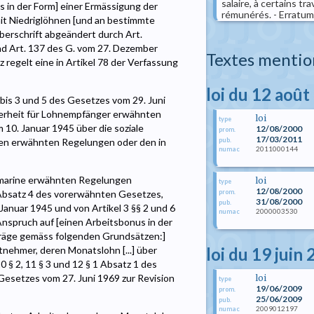
salaire, à certains tr
in der Form] einer Ermässigung der
rémunérés. - Erratum
it Niedriglöhnen [und an bestimmte
berschrift abgeändert durch Art.
nd Art. 137 des G. vom 27. Dezember
Textes mentio
 regelt eine in Artikel 78 der Verfassung
loi du 12 août
 1 bis 3 und 5 des Gesetzes vom 29. Juni
herheit für Lohnempfänger erwähnten
loi
type
m 10. Januar 1945 über die soziale
12/08/2000
prom.
17/03/2011
pub.
onen erwähnten Regelungen oder den in
2011000144
numac
lsmarine erwähnten Regelungen
loi
type
12/08/2000
prom.
 Absatz 4 des vorerwähnten Gesetzes,
31/08/2000
pub.
Januar 1945 und von Artikel 3 §§ 2 und 6
2000003530
numac
nspruch auf [einen Arbeitsbonus in der
träge gemäss folgenden Grundsätzen:]
loi du 19 juin
itnehmer, deren Monatslohn [...] über
 10 § 2, 11 § 3 und 12 § 1 Absatz 1 des
esetzes vom 27. Juni 1969 zur Revision
loi
type
19/06/2009
prom.
25/06/2009
pub.
2009012197
numac