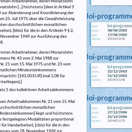
ähnten Arbeitnehmer, deren Monatslohn
natslohn [...] höchstens [dem in Artikel 3
8 zur Abänderung und Koordinierung der
loi-programme
om 25. Juli 1975 über die Gewährleistung
ten durchschnittlichen monatlichen
loi-program
type
r), [bbis) für die in den Artikeln 9 § 2,
08/04/2003
prom.
17/04/2003
pub.
28. November 1969 zur Ausführung des
2003021093
numac
8.
ähnten Arbeitnehmer, deren Monatslohn
loi-programm
mmens Nr. 43 vom 2. Mai 1988 zur
r. 21 vom 15. Mai 1975 und Nr. 23 vom
loi-program
type
monatlichen Mindesteinkommens
22/12/2003
prom.
pricht: [143,00 EUR] (mal 1,08 für
31/12/2003
pub.
2003021248
numac
terliegen),]
satz 1 des kollektiven Arbeitsabkommens
loi-programm
iven Arbeitsabkommen Nr. 21 vom 15. Mai
durchschnittlichen monatlichen
loi-program
type
27/12/2004
indesteinkommen] liegt und höchstens
prom.
31/12/2004
pub.
ss festgelegten Modalitäten proportional
2004021170
numac
ür Handarbeiter), [cbis) für die in den
Erlasses vom 28. November 1969 zur