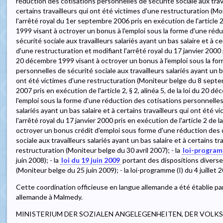
réduction des cotisations personnelles de sécurité sociale aux travai
certains travailleurs qui ont été victimes d'une restructuration (
l'arrêté royal du 1er septembre 2006 pris en exécution de l'article 2,
1999 visant à octroyer un bonus à l'emploi sous la forme d'une réd
sécurité sociale aux travailleurs salariés ayant un bas salaire et à ce
d'une restructuration et modifiant l'arrêté royal du 17 janvier 2000 p
20 décembre 1999 visant à octroyer un bonus à l'emploi sous la fo
personnelles de sécurité sociale aux travailleurs salariés ayant un ba
ont été victimes d'une restructuration (Moniteur belge du 8 septemb
2007 pris en exécution de l'article 2, § 2, alinéa 5, de la loi du 20
l'emploi sous la forme d'une réduction des cotisations personnelles 
salariés ayant un bas salaire et à certains travailleurs qui ont été 
l'arrêté royal du 17 janvier 2000 pris en exécution de l'article 2 de 
octroyer un bonus crédit d'emploi sous forme d'une réduction des 
sociale aux travailleurs salariés ayant un bas salaire et à certains t
restructuration (Moniteur belge du 30 avril 2007); - la
loi-program
juin 2008); - la
loi du 19 juin 2009
portant des dispositions diverse
(Moniteur belge du 25 juin 2009); - la loi-programme (I) du 4 juillet 
Cette coordination officieuse en langue allemande a été établie par
allemande à Malmedy.
MINISTERIUM DER SOZIALEN ANGELEGENHEITEN, DER VOLK