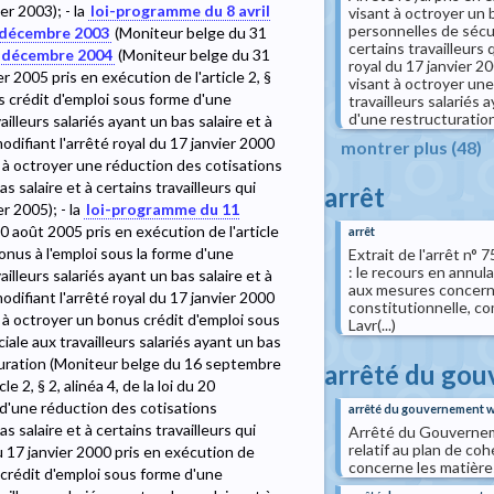
er 2003); - la
loi-programme du 8 avril
visant à octroyer un 
personnelles de sécuri
 décembre 2003
(Moniteur belge du 31
certains travailleurs 
 décembre 2004
(Moniteur belge du 31
royal du 17 janvier 2
r 2005 pris en exécution de l'article 2, §
visant à octroyer une
us crédit d'emploi sous forme d'une
travailleurs salariés 
d'une restructuratio
lleurs salariés ayant un bas salaire et à
odifiant l'arrêté royal du 17 janvier 2000
montrer plus (48)
t à octroyer une réduction des cotisations
s salaire et à certains travailleurs qui
arrêt
r 2005); - la
loi-programme du 11
10 août 2005 pris en exécution de l'article
arrêt
bonus à l'emploi sous la forme d'une
Extrait de l'arrêt n°
: le recours en annul
lleurs salariés ayant un bas salaire et à
aux mesures concerna
odifiant l'arrêté royal du 17 janvier 2000
constitutionnelle, co
t à octroyer un bonus crédit d'emploi sous
Lavr(...)
ale aux travailleurs salariés ayant un bas
ucturation (Moniteur belge du 16 septembre
arrêté du go
e 2, § 2, alinéa 4, de la loi du 20
 d'une réduction des cotisations
arrêté du gouvernement w
s salaire et à certains travailleurs qui
Arrêté du Gouvernem
relatif au plan de co
u 17 janvier 2000 pris en exécution de
concerne les matière
s crédit d'emploi sous forme d'une