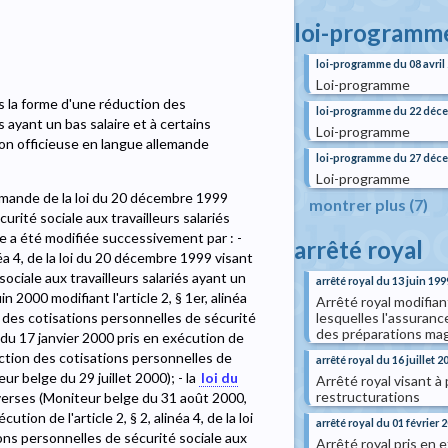
loi-programm
loi-programme du 08 avril
Loi-programme
s la forme d'une réduction des
loi-programme du 22 déc
s ayant un bas salaire et à certains
Loi-programme
tion officieuse en langue allemande
loi-programme du 27 déc
Loi-programme
lemande de la loi du 20 décembre 1999
montrer plus (7)
rité sociale aux travailleurs salariés
lle a été modifiée successivement par : -
arrêté royal
inéa 4, de la loi du 20 décembre 1999 visant
ociale aux travailleurs salariés ayant un
arrêté royal du 13 juin 199
in 2000 modifiant l'article 2, § 1er, alinéa
Arrêté royal modifian
lesquelles l'assuranc
n des cotisations personnelles de sécurité
des préparations magi
al du 17 janvier 2000 pris en exécution de
uction des cotisations personnelles de
arrêté royal du 16 juillet 2
ur belge du 29 juillet 2000); - la
loi du
Arrêté royal visant à 
restructurations
iverses (Moniteur belge du 31 août 2000,
ution de l'article 2, § 2, alinéa 4, de la loi
arrêté royal du 01 février 
ns personnelles de sécurité sociale aux
Arrêté royal pris en e