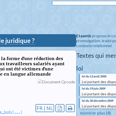
Etaamb
propose le co
 juridique ?
promulgation, traité po
contexte relationnel.
Textes qui me
s la forme d'une réduction des
ux travailleurs salariés ayant
loi
qui ont été victimes d'une
use en langue allemande
loi du 12 août 2000
Loi portant des dispo
loi du 19 juin 2009
Loi portant des dispo
loi du 30 décembre 2009
Loi portant des dispo
FR | NL
e_body(...)
montrer plus (4)