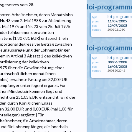
ssgesetzes vom 28.
loi-programme
ähnten Arbeitnehmer, deren Monatslohn
loi-program
type
 Nr. 43 vom 2. Mai 1988 zur Abänderung
11/07/2005
prom.
12/07/2005
 Mai 1975 und Nr. 23 vom 25. Juli 1975
pub.
2005021090
numac
Mindesteinkommens erwähnten
stens [1.807,81 EUR] entspricht: ein
oportional degressiver Betrag zwischen
loi-programme
hresurlaubsregelung der Lohnempfänger
m in Artikel 3 Absatz 1 des kollektiven
loi-program
type
rdinierung der kollektiven
08/06/2008
prom.
16/06/2008
pub.
1975 über die Gewährleistung eines
2008202045
numac
rchschnittlichen monatlichen
 bbis) erwähnte Betrag um 32,00 EUR
nempfänger unterliegen) ergänzt. Für
chen Mindesteinkommen liegt und
ht um 251,03 EUR, entspricht, wird der
den durch Königlichen Erlass
n 32,00 EUR und 0,00 EUR (mal 1,08 für
terliegen) ergänzt.] Für
arbeitnehmer, für Arbeitnehmer, deren
 und für Lohnempfänger, die innerhalb