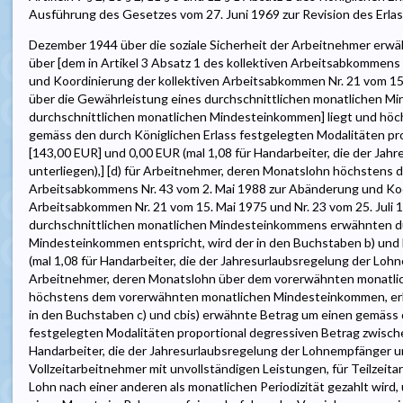
Ausführung des Gesetzes vom 27. Juni 1969 zur Revision des Erla
Dezember 1944 über die soziale Sicherheit der Arbeitnehmer erw
über [dem in Artikel 3 Absatz 1 des kollektiven Arbeitsabkommens
und Koordinierung der kollektiven Arbeitsabkommen Nr. 21 vom 15.
über die Gewährleistung eines durchschnittlichen monatlichen 
durchschnittlichen monatlichen Mindesteinkommen] liegt und höch
gemäss den durch Königlichen Erlass festgelegten Modalitäten pr
[143,00 EUR] und 0,00 EUR (mal 1,08 für Handarbeiter, die der Ja
unterliegen),] [d) für Arbeitnehmer, deren Monatslohn höchstens de
Arbeitsabkommens Nr. 43 vom 2. Mai 1988 zur Abänderung und Koo
Arbeitsabkommen Nr. 21 vom 15. Mai 1975 und Nr. 23 vom 25. Juli 
durchschnittlichen monatlichen Mindesteinkommens erwähnten du
Mindesteinkommen entspricht, wird der in den Buchstaben b) und
(mal 1,08 für Handarbeiter, die der Jahresurlaubsregelung der Loh
Arbeitnehmer, deren Monatslohn über dem vorerwähnten monatli
höchstens dem vorerwähnten monatlichen Mindesteinkommen, erhö
in den Buchstaben c) und cbis) erwähnte Betrag um einen gemäss 
festgelegten Modalitäten proportional degressiven Betrag zwische
Handarbeiter, die der Jahresurlaubsregelung der Lohnempfänger un
Vollzeitarbeitnehmer mit unvollständigen Leistungen, für Teilzeit
Lohn nach einer anderen als monatlichen Periodizität gezahlt wird,