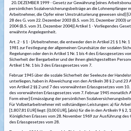
20. DEZEMBER 1999 - Gesetz zur Gewährung [eines Arbeitsbonus 
persönlichen Sozialversicherungsbeiträge an die Lohnempfänger m
Arbeitnehmer, die Opfer einer Umstrukturierung gewesen sind] [Ü
28 des G. vom 22. Dezember 2003 (B.S. vom 31. Dezember 2003) u
2004 (B.S. vom 31. Dezember 2004)] Artikel 1 - Vorliegendes Gesetz
erwähnte Angelegenheit.
Art. 2 - § 1 - [Arbeitnehmer, die entweder den in Artikel 21 § 1 Nr.
1981 zur Festlegung der allgemeinen Grundsätze der sozialen Sic
Regelungen oder den in Artikel 1 Nr. 1 bis 4 des Erlassgesetzes vo
Sicherheit der Bergarbeiter und der ihnen gleichgestellten Pers
Artikel 1 Nr. 1 bis 3 des Erlassgesetzes vom 7.
Februar 1945 über die soziale Sicherheit der Seeleute der Hande
unterliegen, haben in Abweichung von den Artikeln 38 § 2 und 23
von Artikel 2 §§ 2 und 7 des vorerwähnten Erlassgesetzes vom 10. 
des vorerwähnten Erlassgesetzes vom 7. Februar 1945 monatlich A
Form einer] Ermässigung der persönlichen Sozialversicherungsbei
Für Vollzeitarbeitnehmer mit vollständigen Leistungen: a) für Arbe
[1.807,81 EUR] liegt: [0,00 EUR], [abis) für die in den Artikeln 9 § 2,
Königlichen Erlasses vom 28. November 1969 zur Ausführung des G
des Erlassgesetzes vom 28.