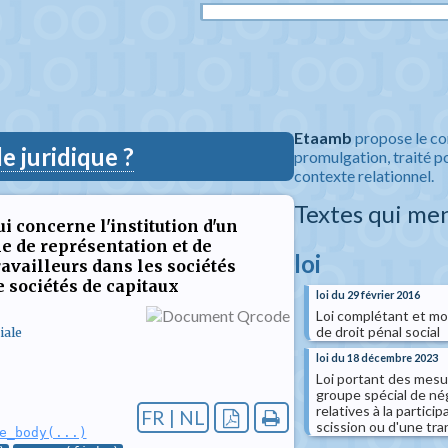
Etaamb
propose le co
 juridique ?
promulgation, traité po
contexte relationnel.
Textes qui me
i concerne l'institution d'un
e de représentation et de
loi
ravailleurs dans les sociétés
e sociétés de capitaux
loi du 29 février 2016
Loi complétant et mod
de droit pénal social
iale
loi du 18 décembre 2023
Loi portant des mesu
groupe spécial de né
relatives à la partici
FR | NL
scission ou d'une tra
e_body(...)