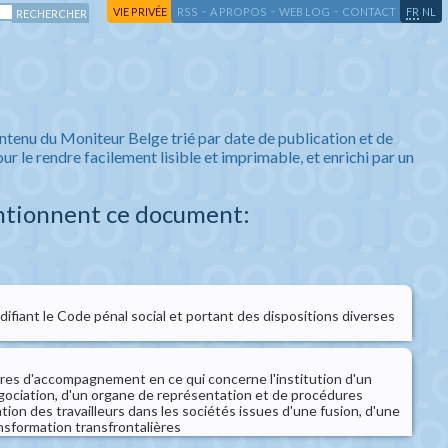
-
-
-
-
VIE PRIVÉE
RSS
A PROPOS
WEB LOG
CONTACT
FR
NL
ntenu du Moniteur Belge trié par date de publication et de
ur le rendre facilement lisible et imprimable, et enrichi par un
ntionnent ce document:
ifiant le Code pénal social et portant des dispositions diverses
res d'accompagnement en ce qui concerne l'institution d'un
gociation, d'un organe de représentation et de procédures
pation des travailleurs dans les sociétés issues d'une fusion, d'une
nsformation transfrontalières