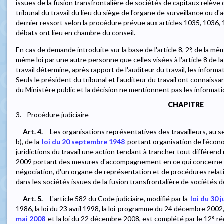
issues de la fusion transfrontalière de sociétés de capitaux relèv
tribunal du travail du lieu du siège de l'organe de surveillance ou d
dernier ressort selon la procédure prévue aux articles 1035, 1036, 
débats ont lieu en chambre du conseil.
En cas de demande introduite sur la base de l'article 8, 2°, de la même 
même loi par une autre personne que celles visées à l'article 8 de la
travail détermine, après rapport de l'auditeur du travail, les inform
Seuls le président du tribunal et l'auditeur du travail ont connaiss
du Ministère public et la décision ne mentionnent pas les informati
CHAPITRE
3. - Procédure judiciaire
Art. 4.
Les organisations représentatives des travailleurs, au sens 
b), de la
loi du 20 septembre 1948
portant organisation de l'écon
juridictions du travail une action tendant à trancher tout différend rel
2009 portant des mesures d'accompagnement en ce qui concerne l'
négociation, d'un organe de représentation et de procédures relative
dans les sociétés issues de la fusion transfrontalière de sociétés d
Art. 5.
L'article 582 du Code judiciaire, modifié par la
loi du 30 
1986, la loi du 23 avril 1998, la loi-programme du 24 décembre 2002,
mai 2008
et la loi du 22 décembre 2008, est complété par le 12° r