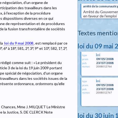
de négociation, d'un organe de
arrêté de la communauté
ticipation des travailleurs dans les
Arrêté du Gouverneme
x, à l'exception de la procédure
en faveur de l'emploi
des dispositions diverses en ce qui
rgane de représentation et de procédures
 de la fusion transfrontalière de sociétés
Textes mentio
 la
loi du 9 mai 2008
, est remplacé par ce
loi du 09 mai 
6° à 18°, 581, 2°, 3°, 9° et 10°, 582, 1°, 2°,
loi
type
09/05/2008
prom.
s rédigé comme suit : « Le président du
23/07/2008
pub.
2008012766
numac
icle 3 de la loi du 19 juin 2009 portant
upe spécial de négociation, d'un organe
travailleurs dans les sociétés issues de la
loi
type
 présente ordonnance, ordonnons qu'elle
09/05/2008
prom.
23/07/2008
pub.
2008012767
numac
 des Chances, Mme J. MILQUET Le Ministre
 de la Justice, S. DE CLERCK Note
loi du 30 juin