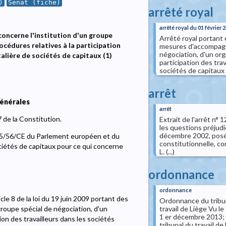
)
Senat (fiche)
arrêté royal
arrêté royal du 01 février 
 concerne l'institution d'un groupe
Arrêté royal portant e
océdures relatives à la participation
mesures d'accompagne
négociation, d'un org
talière de sociétés de capitaux (1)
participation des trav
sociétés de capitaux
arrêt
générales
arrêt
7 de la Constitution.
Extrait de l'arrêt n
les questions préjudic
décembre 2002, posées
005/56/CE du Parlement européen et du
constitutionnelle, co
ciétés de capitaux pour ce qui concerne
L. (...)
ordonnance
ordonnance
icle 8 de la loi du 19 juin 2009 portant des
Ordonnance du tribuna
travail de Liège Vu le 
roupe spécial de négociation, d'un
1 er décembre 2013;
ion des travailleurs dans les sociétés
tribunal du travail de