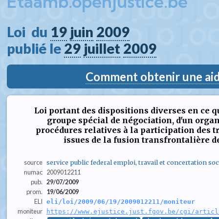
Etaamb.openjustice.be
Loi  du 
19
juin
2009
publié le 
29
juillet
2009
Comment obtenir une aide
Loi portant des dispositions diverses en ce qu
groupe spécial de négociation, d'un organ
procédures relatives à la participation des t
issues de la fusion transfrontalière d
source
service public federal emploi, travail et concertation soc
numac
2009012211
pub.
29/07/2009
prom.
19/06/2009
ELI
eli/loi/2009/06/19/2009012211/moniteur
moniteur
https://www.ejustice.just.fgov.be/cgi/articl