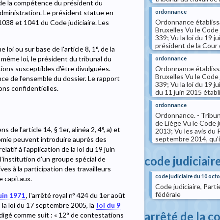
e de la compétence du président du
ordonnance
'administration. Le président statue en
Ordonnance établissa
1038 et 1041 du Code judiciaire. Les
Bruxelles Vu le Code j
339; Vu la loi du 19 j
président de la Cour d
loi ou sur base de l'article 8, 1°, de la
 même loi, le président du tribunal du
ordonnance
Ordonnance établissa
ations susceptibles d'être divulguées.
Bruxelles Vu le Code j
ance de l'ensemble du dossier. Le rapport
339; Vu la loi du 19 j
ons confidentielles.
du 11 juin 2015 établi
ordonnance
Ordonnance. - Tribuna
de Liège Vu le Code jud
de l'article 14, § 1er, alinéa 2, 4°, a) et
2013; Vu les avis du 
septembre 2014, qu'il
omie peuvent introduire auprès des
atif à l'application de la loi du 19 juin
code judiciair
institution d'un groupe spécial de
s à la participation des travailleurs
code judiciaire du 10 oct
e capitaux.
Code judiciaire, Part
fédérale
juin 1971
, l'arrêté royal n° 424 du 1er août
 la loi du 17 septembre 2005, la
loi du 9
arrêté de la
édigé comme suit : « 12° de contestations