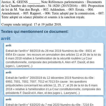
Justice, K. GEENS _______ Note Références parlementaires : Documents
de la Chambre des représentants : 54 1820/ (2015/2016): - 001: Proposition
de loi de M. Van den Bergh. - 002: Addendum. - 003: Errata. - 004:
Amendement. - 005: Rapport. - 006: Texte adopté par la commission. - 007:
Texte adopté en séance plénière et soumis à la sanction royale.
Compte rendu intégral: 17 et 19 juillet 2018.
Textes qui mentionnent ce document:
arrêt
arrêt
Extrait de l'arrêt n° 88/2019 du 28 mai 2019 Numéros du rôle : 6931 et
6954 En cause : les recours en annulation des articles 11 et 26 de la loi du
6 mars 2018 relative à l'amélioration de la sécurité routière La Cour
constitutionnelle, composée des présidents A. Alen et F. Daoût, et des
juges L. Lavrysen(...)
arrêt
Extrait de l'arrêt n° 200/2019 du 12 décembre 2019 Numéros du rôle :
6992, 7001, 7002, 7007, 7012 et 7013 En cause : les questions
préjudicielles concernant les articles 11, 25, 1°, et 26 de la loi du 6 mars
2018 « relative à l'amélioration d La Cour constitutionnelle, composée des
présidents F. Daoût et A. Alen, et des juges L. Lavrysen(...)
arrêt
Extrait de l'arrêt n° 63/2020 du 7 mai 2020 Numéro du rôle : 7216 En