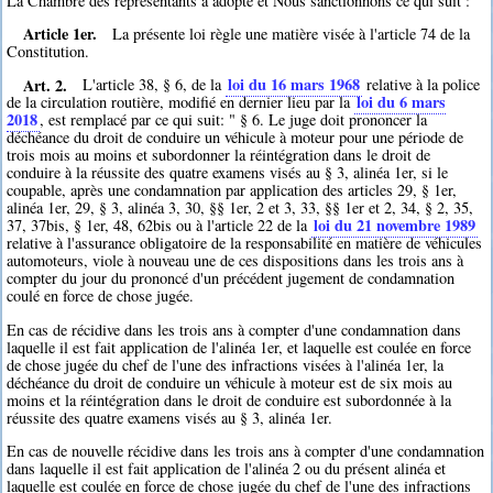
La Chambre des représentants a adopté et Nous sanctionnons ce qui suit :
Article 1er.
La présente loi règle une matière visée à l'article 74 de la
Constitution.
Art. 2.
loi du 16 mars 1968
L'article 38, § 6, de la
relative à la police
loi du 6 mars
de la circulation routière, modifié en dernier lieu par la
2018
, est remplacé par ce qui suit: " § 6. Le juge doit prononcer la
déchéance du droit de conduire un véhicule à moteur pour une période de
trois mois au moins et subordonner la réintégration dans le droit de
conduire à la réussite des quatre examens visés au § 3, alinéa 1er, si le
coupable, après une condamnation par application des articles 29, § 1er,
alinéa 1er, 29, § 3, alinéa 3, 30, §§ 1er, 2 et 3, 33, §§ 1er et 2, 34, § 2, 35,
loi du 21 novembre 1989
37, 37bis, § 1er, 48, 62bis ou à l'article 22 de la
relative à l'assurance obligatoire de la responsabilité en matière de véhicules
automoteurs, viole à nouveau une de ces dispositions dans les trois ans à
compter du jour du prononcé d'un précédent jugement de condamnation
coulé en force de chose jugée.
En cas de récidive dans les trois ans à compter d'une condamnation dans
laquelle il est fait application de l'alinéa 1er, et laquelle est coulée en force
de chose jugée du chef de l'une des infractions visées à l'alinéa 1er, la
déchéance du droit de conduire un véhicule à moteur est de six mois au
moins et la réintégration dans le droit de conduire est subordonnée à la
réussite des quatre examens visés au § 3, alinéa 1er.
En cas de nouvelle récidive dans les trois ans à compter d'une condamnation
dans laquelle il est fait application de l'alinéa 2 ou du présent alinéa et
laquelle est coulée en force de chose jugée du chef de l'une des infractions