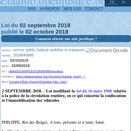
^
-
FR
NL
RSS
A PROPOS
WEB LOG
CONTACT
Loi du
02
septembre
2018
publié le
02
octobre
2018
Comment obtenir une aide juridique ?
service public federal mobilite et transports
source
2018040680
numac
02/10/2018
pub.
02/09/2018
prom.
ELI
eli/loi/2018/09/02/2018040680/moniteur
moniteur
https://www.ejustice.just.fgov.be/cgi/article_body(...)
liens
Conseil d'État (chrono)
Chambre (doc. parl.)
2 SEPTEMBRE 2018. - Loi modifiant la
loi du 16 mars 1968
relative
à la police de la circulation routière, en ce qui concerne la confiscation
et l'immobilisation des véhicules
PHILIPPE, Roi des Belges, A tous, présents et à venir, Salut.