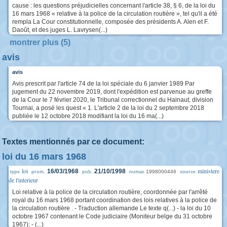
cause : les questions préjudicielles concernant l'article 38, § 6, de la loi du
16 mars 1968 « relative à la police de la circulation routière », tel qu'il a été
rempla La Cour constitutionnelle, composée des présidents A. Alen et F.
Daoût, et des juges L. Lavrysen(...)
montrer plus (5)
avis
avis
Avis prescrit par l'article 74 de la loi spéciale du 6 janvier 1989 Par
jugement du 22 novembre 2019, dont l'expédition est parvenue au greffe
de la Cour le 7 février 2020, le Tribunal correctionnel du Hainaut, division
Tournai, a posé les quest « 1. L'article 2 de la loi du 2 septembre 2018
publiée le 12 octobre 2018 modifiant la loi du 16 ma(...)
Textes mentionnés par ce document:
loi du 16 mars 1968
loi
ministere
16/03/1968
21/10/1998
1998000446
type
prom.
pub.
numac
source
de l'interieur
Loi relative à la police de la circulation routière, coordonnée par l'arrêté
royal du 16 mars 1968 portant coordination des lois relatives à la police de
la circulation routière . - Traduction allemande Le texte q(...) - la loi du 10
octobre 1967 contenant le Code judiciaire (Moniteur belge du 31 octobre
1967); - (...)