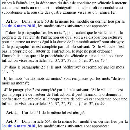
visées à l'alinéa 1er, la déchéance du droit de conduire un véhicule à moteur
est de neuf mois au moins et la réintégration dans le droit de conduire est
subordonnée à la réussite des quatre examens visés au § 3, alinéa 1er.
Art. 3.
Dans l'article 50 de la même loi, modifié en dernier lieu par la
loi du 6 mars 2018
, les modifications suivantes sont apportées:
1° dans le paragraphe 1er, les mots ", pour autant que le véhicule soit la
propriété de l'auteur de l'infraction ou qu'il soit à sa disposition exclusive
pour un terme au moins égal à la durée de l'immobilisation" sont abrogés;
2° le paragraphe 1er est complété par l'alinéa suivant: "Si le véhicule n'est
pas la propriété de l'auteur de l'infraction, le juge ne peut ordonner
l'immobilisation que si le propriétaire du véhicule est condamné pour une
infraction visée aux articles 32, 37, 2°, 37bis, § 1er, 3°, ou 49.";
3° dans le paragraphe 2 : a) le mot "définitive" est remplacé par les mots
"à vie";
b) les mots "de six mois au moins" sont remplacés par les mots "de trois
mois au moins";
4° le paragraphe 2 est complété par l'alinéa suivant: "Si le véhicule n'est
pas la propriété de l'auteur de l'infraction, il peut néanmoins ordonner la
confiscation du véhicule si le propriétaire de celui-ci est condamné pour une
infraction visée aux articles 32, 37, 2°, 37bis, § 1er, 3°, ou 49.
Art. 4.
L'article 51 de la même loi est abrogé.
Art. 5.
Dans l'article 65/1 de la même loi, modifié en dernier lieu par la
loi du 6 mars 2018
, les modifications suivantes sont apportées: