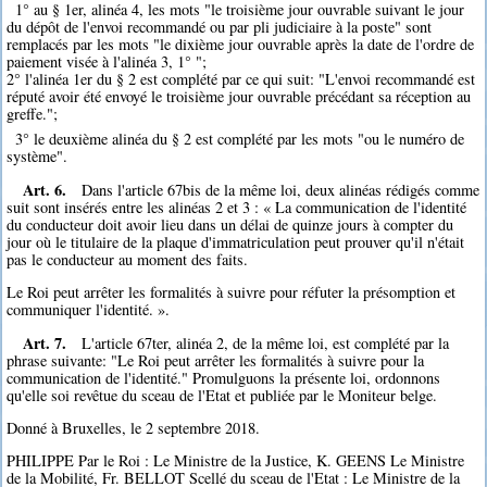
1° au § 1er, alinéa 4, les mots "le troisième jour ouvrable suivant le jour
du dépôt de l'envoi recommandé ou par pli judiciaire à la poste" sont
remplacés par les mots "le dixième jour ouvrable après la date de l'ordre de
paiement visée à l'alinéa 3, 1° ";
2° l'alinéa 1er du § 2 est complété par ce qui suit: "L'envoi recommandé est
réputé avoir été envoyé le troisième jour ouvrable précédant sa réception au
greffe.";
3° le deuxième alinéa du § 2 est complété par les mots "ou le numéro de
système".
Art. 6.
Dans l'article 67bis de la même loi, deux alinéas rédigés comme
suit sont insérés entre les alinéas 2 et 3 : « La communication de l'identité
du conducteur doit avoir lieu dans un délai de quinze jours à compter du
jour où le titulaire de la plaque d'immatriculation peut prouver qu'il n'était
pas le conducteur au moment des faits.
Le Roi peut arrêter les formalités à suivre pour réfuter la présomption et
communiquer l'identité. ».
Art. 7.
L'article 67ter, alinéa 2, de la même loi, est complété par la
phrase suivante: "Le Roi peut arrêter les formalités à suivre pour la
communication de l'identité." Promulguons la présente loi, ordonnons
qu'elle soi revêtue du sceau de l'Etat et publiée par le Moniteur belge.
Donné à Bruxelles, le 2 septembre 2018.
PHILIPPE Par le Roi : Le Ministre de la Justice, K. GEENS Le Ministre
de la Mobilité, Fr. BELLOT Scellé du sceau de l'Etat : Le Ministre de la