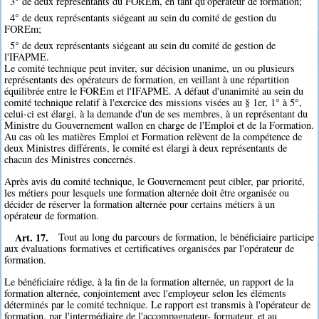
3° de deux représentants du FOREm, en tant qu'opérateur de formation;
4° de deux représentants siégeant au sein du comité de gestion du
FOREm;
5° de deux représentants siégeant au sein du comité de gestion de
l'IFAPME.
Le comité technique peut inviter, sur décision unanime, un ou plusieurs
représentants des opérateurs de formation, en veillant à une répartition
équilibrée entre le FOREm et l'IFAPME. A défaut d'unanimité au sein du
comité technique relatif à l'exercice des missions visées au § 1er, 1° à 5°,
celui-ci est élargi, à la demande d'un de ses membres, à un représentant du
Ministre du Gouvernement wallon en charge de l'Emploi et de la Formation.
Au cas où les matières Emploi et Formation relèvent de la compétence de
deux Ministres différents, le comité est élargi à deux représentants de
chacun des Ministres concernés.
Après avis du comité technique, le Gouvernement peut cibler, par priorité,
les métiers pour lesquels une formation alternée doit être organisée ou
décider de réserver la formation alternée pour certains métiers à un
opérateur de formation.
Art. 17.
Tout au long du parcours de formation, le bénéficiaire participe
aux évaluations formatives et certificatives organisées par l'opérateur de
formation.
Le bénéficiaire rédige, à la fin de la formation alternée, un rapport de la
formation alternée, conjointement avec l'employeur selon les éléments
déterminés par le comité technique. Le rapport est transmis à l'opérateur de
formation, par l'intermédiaire de l'accompagnateur- formateur, et au