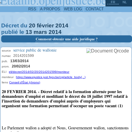
^
-
FR
NL
RSS
A PROPOS
WEB LOG
CONTACT
Décret du
20
février
2014
publié le
13
mars
2014
Comment obtenir une aide juridique ?
service public de wallonie
source
2014201599
numac
13/03/2014
pub.
20/02/2014
prom.
ELI
eli/decret/2014/02/20/2014201599/moniteur
moniteur
https://www.ejustice.just.fgov.be/cgi/article_body(...)
liens
Conseil d'État (chrono)
20 FEVRIER 2014. - Décret relatif à la formation alternée pour les
demandeurs d'emploi et modifiant le décret du 18 juillet 1997 relatif à
l'insertion de demandeurs d'emploi auprès d'employeurs qui
organisent une formation permettant d'occuper un poste vacant (1)
Le Parlement wallon a adopté et Nous, Gouvernement wallon, sanctionnons