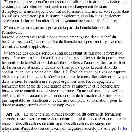
7° en cas de cessation d'activités ou de faillite, de fusion, de scission, de
cession, d'absorption de l'entreprise ou de changement de statut
d'employeur, à moins que le contrat de formation alternée ne soit repris dans
les mêmes conditions par le nouvel employeur, si celui-ci est également
agréé pour la formation alternée et moyennant accord du bénéficiaire;
8° en cas de manquement grave de la part du bénéficiaire ou de
l'employeur;
lorsque le contrat est résilié pour manquement grave dans le chef du
bénéficiaire, les règles en matière de licenciement pour motif grave d'un
travailleur sont d'application;
9° lorsque des doutes sérieux surgissent quant au fait que la formation
puisse être terminée et lorsqu'il ne semble pas judicieux de la poursuivre;
les motifs de la résiliation doivent être notifiés à l'autre partie, par écrit et
de façon circonstanciée endéans les trois jours après la résiliation du
contrat, et ce, sous peine de nullité. § 2. Préalablement aux cas de rupture
visés au § 1er, lorsque cela s'avère possible, le conseiller référent convoque
dans le mois le bénéficiaire et peut organiser avec l'accompagnateur-
formateur une phase de conciliation entre l'employeur et le bénéficiaire
lorsque cette conciliation s'avère opportune. En accord avec le conseiller
référent, et pour autant que la fin du contrat de formation alternée ne soit
pas imputable au bénéficiaire, ce dernier complète sa formation, pour la
durée restante, auprès d'un autre employeur.
Art. 20.
Le bénéficiaire, durant l'exécution du contrat de formation
alternée, reste inscrit comme demandeur d'emploi inoccupé et continue de
recevoir des allocations de chômage, des allocations de stage, des
loi
allocations d'insertion ou du revenu d'intégration sociale instauré par la