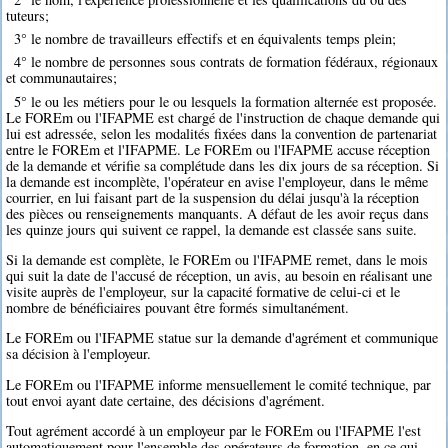
tuteurs;
3° le nombre de travailleurs effectifs et en équivalents temps plein;
4° le nombre de personnes sous contrats de formation fédéraux, régionaux
et communautaires;
5° le ou les métiers pour le ou lesquels la formation alternée est proposée.
Le FOREm ou l'IFAPME est chargé de l'instruction de chaque demande qui
lui est adressée, selon les modalités fixées dans la convention de partenariat
entre le FOREm et l'IFAPME. Le FOREm ou l'IFAPME accuse réception
de la demande et vérifie sa complétude dans les dix jours de sa réception. Si
la demande est incomplète, l'opérateur en avise l'employeur, dans le même
courrier, en lui faisant part de la suspension du délai jusqu'à la réception
des pièces ou renseignements manquants. A défaut de les avoir reçus dans
les quinze jours qui suivent ce rappel, la demande est classée sans suite.
Si la demande est complète, le FOREm ou l'IFAPME remet, dans le mois
qui suit la date de l'accusé de réception, un avis, au besoin en réalisant une
visite auprès de l'employeur, sur la capacité formative de celui-ci et le
nombre de bénéficiaires pouvant être formés simultanément.
Le FOREm ou l'IFAPME statue sur la demande d'agrément et communique
sa décision à l'employeur.
Le FOREm ou l'IFAPME informe mensuellement le comité technique, par
tout envoi ayant date certaine, des décisions d'agrément.
Tout agrément accordé à un employeur par le FOREm ou l'IFAPME l'est
automatiquement pour l'ensemble des opérateurs de formation, en ce qui