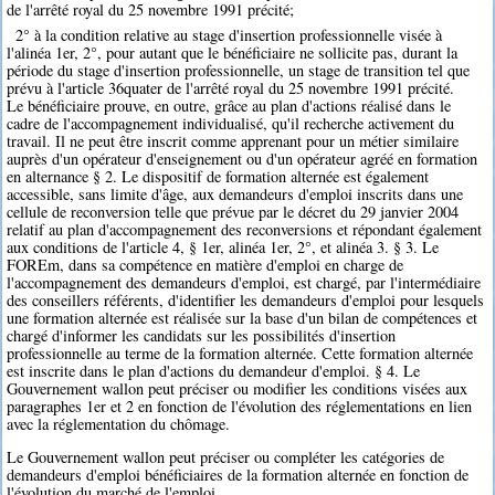
de l'arrêté royal du 25 novembre 1991 précité;
2° à la condition relative au stage d'insertion professionnelle visée à
l'alinéa 1er, 2°, pour autant que le bénéficiaire ne sollicite pas, durant la
période du stage d'insertion professionnelle, un stage de transition tel que
prévu à l'article 36quater de l'arrêté royal du 25 novembre 1991 précité.
Le bénéficiaire prouve, en outre, grâce au plan d'actions réalisé dans le
cadre de l'accompagnement individualisé, qu'il recherche activement du
travail. Il ne peut être inscrit comme apprenant pour un métier similaire
auprès d'un opérateur d'enseignement ou d'un opérateur agréé en formation
en alternance § 2. Le dispositif de formation alternée est également
accessible, sans limite d'âge, aux demandeurs d'emploi inscrits dans une
cellule de reconversion telle que prévue par le décret du 29 janvier 2004
relatif au plan d'accompagnement des reconversions et répondant également
aux conditions de l'article 4, § 1er, alinéa 1er, 2°, et alinéa 3. § 3. Le
FOREm, dans sa compétence en matière d'emploi en charge de
l'accompagnement des demandeurs d'emploi, est chargé, par l'intermédiaire
des conseillers référents, d'identifier les demandeurs d'emploi pour lesquels
une formation alternée est réalisée sur la base d'un bilan de compétences et
chargé d'informer les candidats sur les possibilités d'insertion
professionnelle au terme de la formation alternée. Cette formation alternée
est inscrite dans le plan d'actions du demandeur d'emploi. § 4. Le
Gouvernement wallon peut préciser ou modifier les conditions visées aux
paragraphes 1er et 2 en fonction de l'évolution des réglementations en lien
avec la réglementation du chômage.
Le Gouvernement wallon peut préciser ou compléter les catégories de
demandeurs d'emploi bénéficiaires de la formation alternée en fonction de
l'évolution du marché de l'emploi.