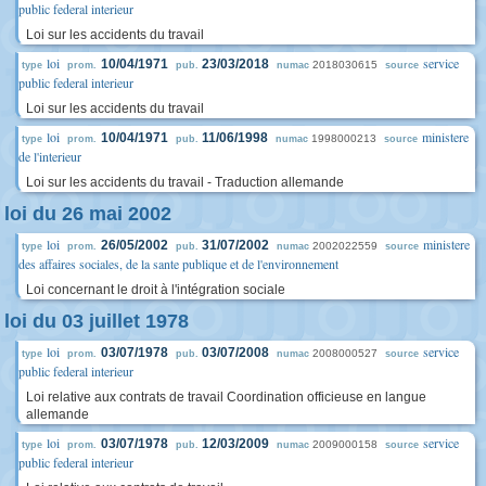
public federal interieur
Loi sur les accidents du travail
loi
service
10/04/1971
23/03/2018
2018030615
type
prom.
pub.
numac
source
public federal interieur
Loi sur les accidents du travail
loi
ministere
10/04/1971
11/06/1998
1998000213
type
prom.
pub.
numac
source
de l'interieur
Loi sur les accidents du travail - Traduction allemande
loi du 26 mai 2002
loi
ministere
26/05/2002
31/07/2002
2002022559
type
prom.
pub.
numac
source
des affaires sociales, de la sante publique et de l'environnement
Loi concernant le droit à l'intégration sociale
loi du 03 juillet 1978
loi
service
03/07/1978
03/07/2008
2008000527
type
prom.
pub.
numac
source
public federal interieur
Loi relative aux contrats de travail Coordination officieuse en langue
allemande
loi
service
03/07/1978
12/03/2009
2009000158
type
prom.
pub.
numac
source
public federal interieur