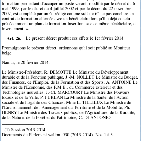
formation permettant d'occuper un poste vacant, modifié par le décret du 6
mai 1999, par le décret du 4 juillet 2002 et par le décret du 22 novembre
2007, est complété par un 6° rédigé comme suit : « 6° ne pas conclure un
contrat de formation alternée avec un bénéficiaire lorsqu'il a déjà conclu
précédemment un plan de formation-insertion avec ce même bénéficiaire, et
inversement. ».
Art. 26.
Le présent décret produit ses effets le 1er février 2014.
Promulguons le présent décret, ordonnons qu'il soit publié au Moniteur
belge.
Namur, le 20 février 2014.
Le Ministre-Président, R. DEMOTTE Le Ministre du Développement
durable et de la Fonction publique, J.-M. NOLLET Le Ministre du Budget,
des Finances, de l'Emploi, de la Formation et des Sports, A. ANTOINE Le
Ministre de l'Economie, des P.M.E., du Commerce extérieur et des
Technologies nouvelles, J.-Cl. MARCOURT Le Ministre des Pouvoirs
locaux et de la Ville, P. FURLAN La Ministre de la Santé, de l'Action
sociale et de l'Egalité des Chances, Mme E. TILLIEUX Le Ministre de
l'Environnement, de l'Aménagement du Territoire et de la Mobilité, Ph.
HENRY Le Ministre des Travaux publics, de l'Agriculture, de la Ruralité,
de la Nature, de la Forêt et du Patrimoine, C. DI ANTONIO
___________________
(1) Session 2013-2014.
Documents du Parlement wallon, 930 (2013-2014). Nos 1 à 3.