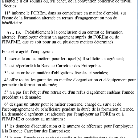
à laquelle il est soumis ou, s'il échet, de la convention collective de travail
19octies;
11° informe le FOREm, dans sa compétence en matière d'emploi, sur
l'issue de la formation alternée en termes d'engagement ou non du
bénéficiaire.
Art. 13.
Préalablement à la conclusion d'un contrat de formation
alternée, l'employeur obtient un agrément auprès du FOREm ou de
l'IFAPME, que ce soit pour un ou plusieurs métiers déterminés.
Pour être agréé, l'employeur :
1° exerce le ou les métiers pour le(s)quel(s) il sollicite un agrément;
2° est répertorié à la Banque-Carrefour des Entreprises;
3° est en ordre en matière d'obligations fiscales et sociales;
4° offre toutes les garanties en matière d'organisation et d'équipement pour
permettre la formation alternée;
5° n'a pas fait l'objet d'un retrait ou d'un refus d'agrément endéans l'année
précédant sa demande;
6° désigne un tuteur pour le métier concerné, chargé du suivi et de
l'accompagnement du bénéficiaire pendant la durée de la formation alternée.
La demande d'agrément est adressée par l'employeur au FOREm ou à
l'IFAPME et contient au minimum :
1° les données d'identification et le numéro de référence pour l'employeur
à la Banque Carrefour des Entreprises;
2° le nom, l'expérience professionnelle et les qualifications du ou des