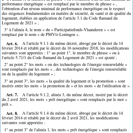
performance énergétique » est remplacé par le membre de phrase « ,
l'obtention d'un niveau minimal de performance énergétique ou le respect
des exigences fondamentales en matière de sécurité, de santé et de qualité du
logement, établies en application de l'article 3.1 du Code flamand du
Logement de 2021 » ;
3° à l'alinéa 4, le nom « du « Participatiefonds-Vlaanderen » » est
remplacé par le nom « de PMV/z-Leningen ».
Art. 6.
A l'article 9.1.1 du même décret, abrogé par le décret du 14
février 2014 et rétabli par le décret du 16 novembre 2018, les modifications
suivantes sont apportées : 1° au point 1°, le membre de phrase « ou à
l'article 5.71/1 du Code flamand du Logement de 2021 » est ajouté ;
2° au point 2° les mots « ou des technologies de l'énergie renouvelable »
sont remplacés par les mots « , des technologies de l'énergie renouvelable
ou de la qualité du logement » ;
3° au point 3°, les mots « la qualité du logement et la promotion » sont
insérés entre les mots « la promotion de » et les mots « de l'utilisation de ».
Art. 7.
A l'article 9.1.2, alinéa 3, du même décret, inséré par le décret
du 2 avril 2021, les mots « prêt énergétique » sont remplacés par le mot «
prêt ».
Art. 8.
A l'article 9.1.4 du même décret, abrogé par le décret du 14
février 2014 et rétabli par le décret du 2 avril 2021, les modifications
suivantes sont apportées :
1° au point 3° de l'alinéa 1, les mots « prêt énergétique » sont remplacés