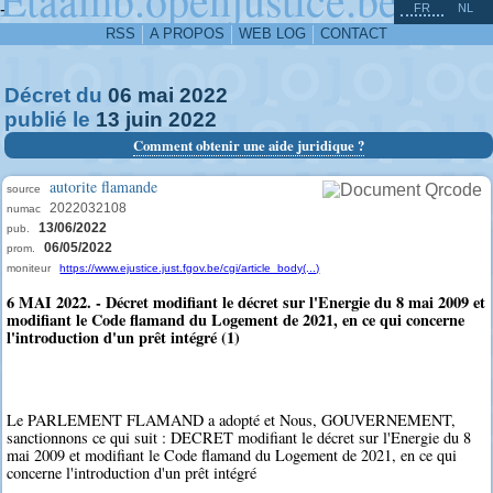
^
-
FR
NL
RSS
A PROPOS
WEB LOG
CONTACT
Décret du
06
mai
2022
publié le
13
juin
2022
Comment obtenir une aide juridique ?
autorite flamande
source
2022032108
numac
13/06/2022
pub.
06/05/2022
prom.
moniteur
https://www.ejustice.just.fgov.be/cgi/article_body(...)
6 MAI 2022. - Décret modifiant le décret sur l'Energie du 8 mai 2009 et
modifiant le Code flamand du Logement de 2021, en ce qui concerne
l'introduction d'un prêt intégré (1)
Le PARLEMENT FLAMAND a adopté et Nous, GOUVERNEMENT,
sanctionnons ce qui suit : DECRET modifiant le décret sur l'Energie du 8
mai 2009 et modifiant le Code flamand du Logement de 2021, en ce qui
concerne l'introduction d'un prêt intégré