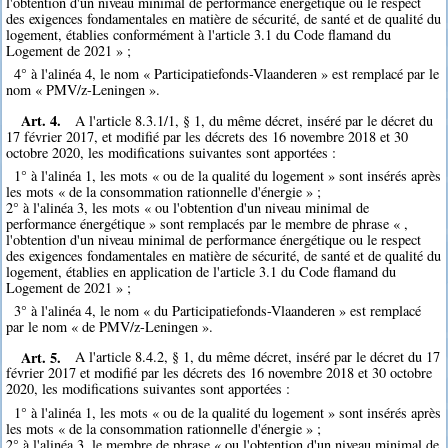
l'obtention d'un niveau minimal de performance énergétique ou le respect
des exigences fondamentales en matière de sécurité, de santé et de qualité du
logement, établies conformément à l'article 3.1 du Code flamand du
Logement de 2021 » ;
4° à l'alinéa 4, le nom « Participatiefonds-Vlaanderen » est remplacé par le
nom « PMV/z-Leningen ».
Art. 4.
A l'article 8.3.1/1, § 1, du même décret, inséré par le décret du
17 février 2017, et modifié par les décrets des 16 novembre 2018 et 30
octobre 2020, les modifications suivantes sont apportées :
1° à l'alinéa 1, les mots « ou de la qualité du logement » sont insérés après
les mots « de la consommation rationnelle d'énergie » ;
2° à l'alinéa 3, les mots « ou l'obtention d'un niveau minimal de
performance énergétique » sont remplacés par le membre de phrase « ,
l'obtention d'un niveau minimal de performance énergétique ou le respect
des exigences fondamentales en matière de sécurité, de santé et de qualité du
logement, établies en application de l'article 3.1 du Code flamand du
Logement de 2021 » ;
3° à l'alinéa 4, le nom « du Participatiefonds-Vlaanderen » est remplacé
par le nom « de PMV/z-Leningen ».
Art. 5.
A l'article 8.4.2, § 1, du même décret, inséré par le décret du 17
février 2017 et modifié par les décrets des 16 novembre 2018 et 30 octobre
2020, les modifications suivantes sont apportées :
1° à l'alinéa 1, les mots « ou de la qualité du logement » sont insérés après
les mots « de la consommation rationnelle d'énergie » ;
2° à l'alinéa 3, le membre de phrase « ou l'obtention d'un niveau minimal de