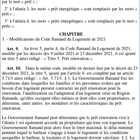
par le mot « prêt » ;
2° à l'alinéa 3, les mots « prêt énergétique » sont remplacés par les mots «
prêt » ;
3° à l'alinéa 4, les mots « prêts énergétiques » sont remplacés par le mot «
prêts ».
CHAPITRE
3. - Modifications du Code flamand du Logement de 2021
Art. 9.
Au livre 5, partie 4, du Code flamand du Logement de 2021,
modifié par les décrets des 9 juillet 2021 et 23 décembre 2021, il est ajouté
un titre 5 ainsi rédigé : « Titre 5. Prêt rénovation ».
Art. 10.
Dans le même code, modifié en dernier lieu par le décret du 23
décembre 2021, le titre 5, ajouté par l'article 9, est complété par un article
5.71/1 ainsi rédigé : « Art. 5.71/1. § 1. Le Gouvernement flamand fixe les
conditions dans lesquelles les familles et les personnes isolées qui ont
besoin d'un logement peuvent contracter un prêt rénovation pour la
rénovation, l'amélioration ou l'adaptation d'un logement situé en Région
flamande, qu'elles occupent elles-mêmes et dont elles sont propriétaires, et
détermine, entre autres, les modalités et les caractéristiques du prêt
rénovation.
Le Gouvernement flamand peut déterminer que le prêt rénovation visé à
l'alinéa 1 est également accordé au propriétaire qui loue son logement. Le
Gouvernement flamand peut alors fixer le loyer maximal, le délai minimal
pendant lequel le bailleur s'engage à louer le logement et les conditions
auxquelles le bailleur, le locataire et le logement doivent satisfaire. § 2. Le