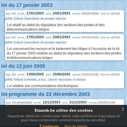
loi du 17 janvier 2003
loi
service
17/01/2003
24/01/2003
2003014009
type
prom.
pub.
numac
source
public federal chancellerie du premier ministre
Loi relatif au statut du régulateur des secteurs des postes et des
télécommunications belges
loi
service
17/01/2003
24/01/2003
2003014010
type
prom.
pub.
numac
source
public federal chancellerie du premier ministre
Loi concernant les recours et le traitement des litiges à l'occasion de la loi
du 17 janvier 2003 relative au statut du régulateur des secteurs des postes
et télécommunications belges
loi du 13 juin 2005
loi
service
13/06/2005
20/06/2005
2005011238
type
prom.
pub.
numac
source
public federal economie, p.m.e., classes moyennes et energie
Loi relative aux communications électroniques
loi-programme du 22 décembre 2003
loi-programme
22/12/2003
31/12/2003
2003021248
type
prom.
pub.
numac
service public federal chancellerie du premier ministre
x
source
Etaamb.be utilise des cookies
Loi-programme
Etaamb.be utilise les cookies pour retenir votre préférence linguistique et
pour mieux comprendre comment etaamb.be est utilisé.
Continuer
Plus de details