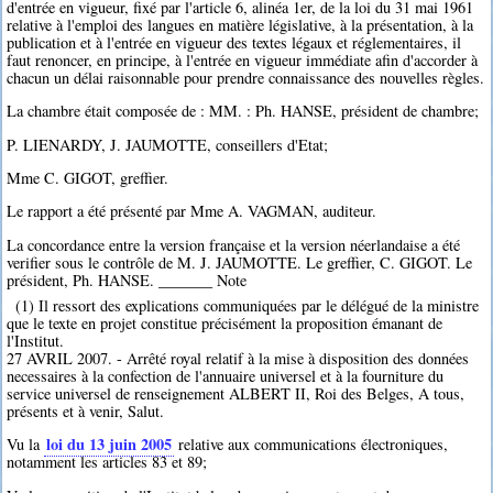
d'entrée en vigueur, fixé par l'article 6, alinéa 1er, de la loi du 31 mai 1961
relative à l'emploi des langues en matière législative, à la présentation, à la
publication et à l'entrée en vigueur des textes légaux et réglementaires, il
faut renoncer, en principe, à l'entrée en vigueur immédiate afin d'accorder à
chacun un délai raisonnable pour prendre connaissance des nouvelles règles.
La chambre était composée de : MM. : Ph. HANSE, président de chambre;
P. LIENARDY, J. JAUMOTTE, conseillers d'Etat;
Mme C. GIGOT, greffier.
Le rapport a été présenté par Mme A. VAGMAN, auditeur.
La concordance entre la version française et la version néerlandaise a été
verifier sous le contrôle de M. J. JAUMOTTE. Le greffier, C. GIGOT. Le
président, Ph. HANSE. _______ Note
(1) Il ressort des explications communiquées par le délégué de la ministre
que le texte en projet constitue précisément la proposition émanant de
l'Institut.
27 AVRIL 2007. - Arrêté royal relatif à la mise à disposition des données
necessaires à la confection de l'annuaire universel et à la fourniture du
service universel de renseignement ALBERT II, Roi des Belges, A tous,
présents et à venir, Salut.
loi du 13 juin 2005
Vu la
relative aux communications électroniques,
notamment les articles 83 et 89;