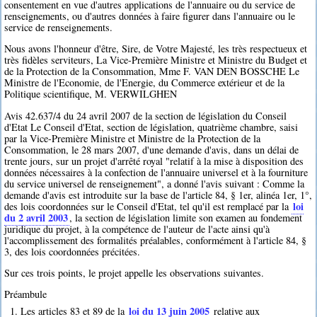
consentement en vue d'autres applications de l'annuaire ou du service de
renseignements, ou d'autres données à faire figurer dans l'annuaire ou le
service de renseignements.
Nous avons l'honneur d'être, Sire, de Votre Majesté, les très respectueux et
très fidèles serviteurs, La Vice-Première Ministre et Ministre du Budget et
de la Protection de la Consommation, Mme F. VAN DEN BOSSCHE Le
Ministre de l'Economie, de l'Energie, du Commerce extérieur et de la
Politique scientifique, M. VERWILGHEN
Avis 42.637/4 du 24 avril 2007 de la section de législation du Conseil
d'Etat Le Conseil d'Etat, section de législation, quatrième chambre, saisi
par la Vice-Première Ministre et Ministre de la Protection de la
Consommation, le 28 mars 2007, d'une demande d'avis, dans un délai de
trente jours, sur un projet d'arrêté royal "relatif à la mise à disposition des
données nécessaires à la confection de l'annuaire universel et à la fourniture
du service universel de renseignement", a donné l'avis suivant : Comme la
demande d'avis est introduite sur la base de l'article 84, § 1er, alinéa 1er, 1°,
loi
des lois coordonnées sur le Conseil d'Etat, tel qu'il est remplacé par la
du 2 avril 2003
, la section de législation limite son examen au fondement
juridique du projet, à la compétence de l'auteur de l'acte ainsi qu'à
l'accomplissement des formalités préalables, conformément à l'article 84, §
3, des lois coordonnées précitées.
Sur ces trois points, le projet appelle les observations suivantes.
Préambule
loi du 13 juin 2005
1. Les articles 83 et 89 de la
relative aux