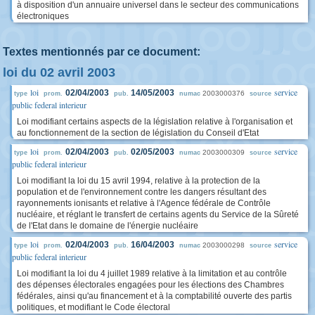
à disposition d'un annuaire universel dans le secteur des communications
électroniques
Textes mentionnés par ce document:
loi du 02 avril 2003
loi
service
02/04/2003
14/05/2003
2003000376
type
prom.
pub.
numac
source
public federal interieur
Loi modifiant certains aspects de la législation relative à l'organisation et
au fonctionnement de la section de législation du Conseil d'Etat
loi
service
02/04/2003
02/05/2003
2003000309
type
prom.
pub.
numac
source
public federal interieur
Loi modifiant la loi du 15 avril 1994, relative à la protection de la
population et de l'environnement contre les dangers résultant des
rayonnements ionisants et relative à l'Agence fédérale de Contrôle
nucléaire, et réglant le transfert de certains agents du Service de la Sûreté
de l'Etat dans le domaine de l'énergie nucléaire
loi
service
02/04/2003
16/04/2003
2003000298
type
prom.
pub.
numac
source
public federal interieur
Loi modifiant la loi du 4 juillet 1989 relative à la limitation et au contrôle
des dépenses électorales engagées pour les élections des Chambres
fédérales, ainsi qu'au financement et à la comptabilité ouverte des partis
politiques, et modifiant le Code électoral