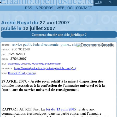
^
-
FR
NL
RSS
A PROPOS
WEB LOG
CONTACT
Arrêté Royal du
27
avril
2007
publié le
12
juillet
2007
Comment obtenir une aide juridique ?
service public federal economie, p.m.e., classes moyennes et energie
source
2007011248
numac
12/07/2007
pub.
27/04/2007
prom.
ELI
eli/arrete/2007/04/27/2007011248/moniteur
moniteur
https://www.ejustice.just.fgov.be/cgi/article_body(...)
liens
Conseil d'État (chrono)
27 AVRIL 2007. - Arrêté royal relatif à la mise à disposition des
données necessaires à la confection de l'annuaire universel et à la
fourniture du service universel de renseignement
loi du 13 juin 2005
RAPPORT AU ROI Sire, La
relative aux
communications électroniques, dans sa partie concernant l'annuaire