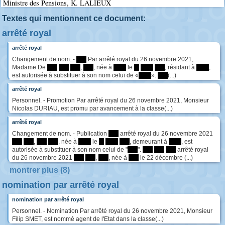
Ministre des Pensions, K. LALIEUX
Textes qui mentionnent ce document:
arrêté royal
arrêté royal
Changement de nom. -
****
Par arrêté royal du 26 novembre 2021,
Madame De
****
****
****
,
****
, née à
*****
le
**
*****
****
, résidant à
*****
,
est autorisée à substituer à son nom celui de «
*****
».
****
(...)
arrêté royal
Personnel. - Promotion Par arrêté royal du 26 novembre 2021, Monsieur
Nicolas DURIAU, est promu par avancement à la classe(...)
arrêté royal
Changement de nom. - Publication
****
arrêté royal du 26 novembre 2021
****
****
,
****
****
, née à
*****
le
**
*****
****
, demeurant à
*****
, est
autorisée à substituer à son nom celui de "
****
".
****
****
****
arrêté royal
du 26 novembre 2021
****
****
,
****
, née à
****
le 22 décembre (...)
montrer plus (8)
nomination par arrêté royal
nomination par arrêté royal
Personnel. - Nomination Par arrêté royal du 26 novembre 2021, Monsieur
Filip SMET, est nommé agent de l'Etat dans la classe(...)