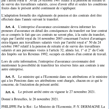
par l'arrêté royal n° 50 du 24 octobre 1967 relatif à la pension de retraite et
de survie des travailleurs salariés, cesse d'avoir effet et seules les conditions
fixées dans le présent arrêté continuent de s'appliquer.
L'adaptation formelle des règlements de pension et des contrats doit être
effectuée dans l'année suivant le transfert.
Art. 4.
L'entreprise d'assurance cessionnaire devra informer les
preneurs d'assurance en détail des conséquences du transfert sur leur contrat
en ce compris le fait que ces contrats ne seront plus, à la suite du transfert,
régis par l'arrêté royal du 14 novembre 2003 concernant l'octroi d'avantages
extra-légaux aux travailleurs salariés visés par l'arrêté royal n° 50 du 24
octobre 1967 relatif à la pension de retraite et de survie des travailleurs
salariés et aux personnes visées à l'article 32, alinéa 1er, 1° et 2° du Code
des Impôts sur les Revenus 1992, occupés en dehors d'un contrat de travail.
Lors de cette information, l'entreprise d'assurance cessionnaire doit
mentionner la possibilité de transférer les réserves liées aux contrats à une
autre entreprise.
Art. 5.
Le ministre qui a l'Economie dans ses attributions et le ministre
qui a les Pensions dans ses attributions sont chargés, chacun en ce qui le
concerne, de l'exécution du présent arrêté.
Art. 6.
Le présent arrêté entre en vigueur le 27 novembre 2021.
Donné à Bruxelles, le 26 novembre 2021.
PHILIPPE Par le Roi : Le Ministre de l'Economie, P.-Y. DERMAGNE La