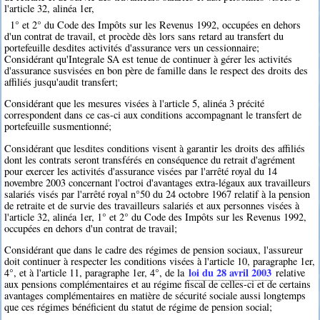
l'article 32, alinéa 1er,
1° et 2° du Code des Impôts sur les Revenus 1992, occupées en dehors
d'un contrat de travail, et procède dès lors sans retard au transfert du
portefeuille desdites activités d'assurance vers un cessionnaire;
Considérant qu'Integrale SA est tenue de continuer à gérer les activités
d'assurance susvisées en bon père de famille dans le respect des droits des
affiliés jusqu'audit transfert;
Considérant que les mesures visées à l'article 5, alinéa 3 précité
correspondent dans ce cas-ci aux conditions accompagnant le transfert de
portefeuille susmentionné;
Considérant que lesdites conditions visent à garantir les droits des affiliés
dont les contrats seront transférés en conséquence du retrait d'agrément
pour exercer les activités d'assurance visées par l'arrêté royal du 14
novembre 2003 concernant l'octroi d'avantages extra-légaux aux travailleurs
salariés visés par l'arrêté royal n°50 du 24 octobre 1967 relatif à la pension
de retraite et de survie des travailleurs salariés et aux personnes visées à
l'article 32, alinéa 1er, 1° et 2° du Code des Impôts sur les Revenus 1992,
occupées en dehors d'un contrat de travail;
Considérant que dans le cadre des régimes de pension sociaux, l'assureur
doit continuer à respecter les conditions visées à l'article 10, paragraphe 1er,
loi du 28 avril 2003
4°, et à l'article 11, paragraphe 1er, 4°, de la
relative
aux pensions complémentaires et au régime fiscal de celles-ci et de certains
avantages complémentaires en matière de sécurité sociale aussi longtemps
que ces régimes bénéficient du statut de régime de pension social;