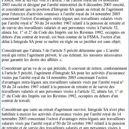
2003 suscité et désigné par l'arrêté ministériel du 8 décembre 2003 suscité,
et considérant que la position d'Integrale SA quant au retrait de l'agrément
pour l'exercice d'activités soumises à l'arrêté royal du 14 novembre 2003
concernant l'octroi d'avantages extra-légaux aux travailleurs salariés visés
par l'arrêté royal n° 50 du 24 octobre 1967 relatif à la pension de retraite et
de survie des travailleurs salariés et aux personnes visées à l'article 32,
alinéa 1er, 1° et 2° du Code des Impôts sur les Revenus 1992, occupées en
dehors d'un contrat de travail, est bien connue de la FSMA, l'octroi d'un
délai à Integrale SA pour se mettre en règle ou se justifier est sans objet;
Considérant que l'alinéa 3 de l'article 5 précité détermine que « L'arrêté
royal qui retire l'agrément prévoit, le cas échéant, les mesures nécessaires
pour garantir les droits des affiliés »;
Considérant qu'au vu de ce qui précède, il convient de retirer, conformément
à l'article 5 précité, l'agrément d'Integrale SA pour les activités d'assurance
visées par l'arrêté royal du 14 novembre 2003 concernant l'octroi
d'avantages extra-légaux aux travailleurs salariés visés par l'arrêté royal n°
50 du 24 octobre 1967 relatif à la pension de retraite et de survie des
travailleurs salariés et aux personnes visées à l'article 32, alinéa 1er, 1° et
2° du Code des Impôts sur les Revenus 1992, occupées en dehors d'un
contrat de travail;
Considérant que suite au retrait d'agrément susvisé, Integrale SA n'est plus
habilitée à exercer les activités d'assurance visées par l'arrêté royal du 14
novembre 2003 concernant l'octroi d'avantages extra-légaux aux travailleurs
salariés visés par l'arrêté royal n°50 du 24 octobre 1967 relatif à la pension
de retraite et de survie des travailleurs salariés et aux personnes visées à