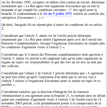
sur les Revenus 1992, occupées en dehors d'un contrat de travail, détermine
notamment que « Le Roi agrée tout organisme d'assurance qui en fait la
demande et qui remplit les conditions suivantes : 1° être agréé pour la
loi du 9 juillet 1975
branche 21 conformément à la
relative au contrôle des
entreprises d'assurances (...) »;
Qu'ainsi, Integrale SA ne répond plus à toutes les conditions de cet article
2;
Considérant que l'article 5, alinéa 1er de l'arrêté précité détermine
notamment que « Le Roi peut retirer l'agrément après avis du Conseil des
Pensions Complémentaires, lorsque l'organisme d'assurance ne remplit plus
les conditions d'agrément visées à l'article 2 »;
Considérant que le Conseil des Pensions complémentaires dont question à
l'article 5, alinéa 1er précité a été supprimé sans qu'un autre organisme ou
organe ait repris ses responsabilités et que dès lors un tel avis ne doit pas
être sollicité;
Considérant que l'alinéa 2 de l'article 5 précité détermine que « L'agrément
ne peut être retiré qu'après l'expiration d'un délai que le service visé à
l'article 3 octroie à l'organisme d'assurance pour se mettre en règle ou se
justifier »;
Considérant toutefois que la décision d'Integrale SA de renoncer
volontairement à son agrément pour la branche 21, la mettant ainsi en défaut
quant aux conditions d'agrément visées à l'article 2 de l'arrêté royal du 14
novembre 2003 précité, a été préalablement portée à la connaissance de la
FSMA, soit le service visé à l'article 3 de l'arrêté royal du 14 novembre