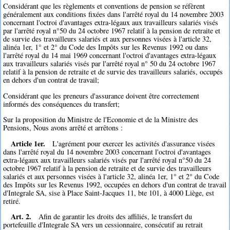
Considérant que les règlements et conventions de pension se réfèrent
généralement aux conditions fixées dans l'arrêté royal du 14 novembre 2003
concernant l'octroi d'avantages extra-légaux aux travailleurs salariés visés
par l'arrêté royal n°50 du 24 octobre 1967 relatif à la pension de retraite et
de survie des travailleurs salariés et aux personnes visées à l'article 32,
alinéa 1er, 1° et 2° du Code des Impôts sur les Revenus 1992 ou dans
l'arrêté royal du 14 mai 1969 concernant l'octroi d'avantages extra-légaux
aux travailleurs salariés visés par l'arrêté royal n° 50 du 24 octobre 1967
relatif à la pension de retraite et de survie des travailleurs salariés, occupés
en dehors d'un contrat de travail;
Considérant que les preneurs d'assurance doivent être correctement
informés des conséquences du transfert;
Sur la proposition du Ministre de l'Economie et de la Ministre des
Pensions, Nous avons arrêté et arrêtons :
Article 1er.
L'agrément pour exercer les activités d'assurance visées
dans l'arrêté royal du 14 novembre 2003 concernant l'octroi d'avantages
extra-légaux aux travailleurs salariés visés par l'arrêté royal n°50 du 24
octobre 1967 relatif à la pension de retraite et de survie des travailleurs
salariés et aux personnes visées à l'article 32, alinéa 1er, 1° et 2° du Code
des Impôts sur les Revenus 1992, occupées en dehors d'un contrat de travail
d'Integrale SA, sise à Place Saint-Jacques 11, bte 101, à 4000 Liège, est
retiré.
Art. 2.
Afin de garantir les droits des affiliés, le transfert du
portefeuille d'Integrale SA vers un cessionnaire, consécutif au retrait