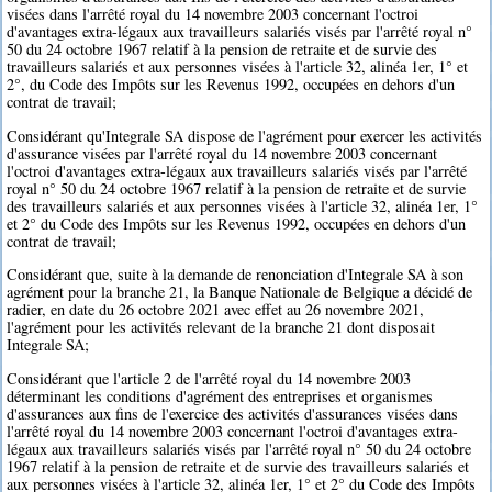
visées dans l'arrêté royal du 14 novembre 2003 concernant l'octroi
d'avantages extra-légaux aux travailleurs salariés visés par l'arrêté royal n°
50 du 24 octobre 1967 relatif à la pension de retraite et de survie des
travailleurs salariés et aux personnes visées à l'article 32, alinéa 1er, 1° et
2°, du Code des Impôts sur les Revenus 1992, occupées en dehors d'un
contrat de travail;
Considérant qu'Integrale SA dispose de l'agrément pour exercer les activités
d'assurance visées par l'arrêté royal du 14 novembre 2003 concernant
l'octroi d'avantages extra-légaux aux travailleurs salariés visés par l'arrêté
royal n° 50 du 24 octobre 1967 relatif à la pension de retraite et de survie
des travailleurs salariés et aux personnes visées à l'article 32, alinéa 1er, 1°
et 2° du Code des Impôts sur les Revenus 1992, occupées en dehors d'un
contrat de travail;
Considérant que, suite à la demande de renonciation d'Integrale SA à son
agrément pour la branche 21, la Banque Nationale de Belgique a décidé de
radier, en date du 26 octobre 2021 avec effet au 26 novembre 2021,
l'agrément pour les activités relevant de la branche 21 dont disposait
Integrale SA;
Considérant que l'article 2 de l'arrêté royal du 14 novembre 2003
déterminant les conditions d'agrément des entreprises et organismes
d'assurances aux fins de l'exercice des activités d'assurances visées dans
l'arrêté royal du 14 novembre 2003 concernant l'octroi d'avantages extra-
légaux aux travailleurs salariés visés par l'arrêté royal n° 50 du 24 octobre
1967 relatif à la pension de retraite et de survie des travailleurs salariés et
aux personnes visées à l'article 32, alinéa 1er, 1° et 2° du Code des Impôts