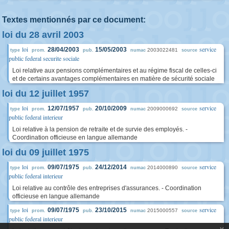
Textes mentionnés par ce document:
loi du 28 avril 2003
loi
service
28/04/2003
15/05/2003
2003022481
type
prom.
pub.
numac
source
public federal securite sociale
Loi relative aux pensions complémentaires et au régime fiscal de celles-ci
et de certains avantages complémentaires en matière de sécurité sociale
loi du 12 juillet 1957
loi
service
12/07/1957
20/10/2009
2009000692
type
prom.
pub.
numac
source
public federal interieur
Loi relative à la pension de retraite et de survie des employés. -
Coordination officieuse en langue allemande
loi du 09 juillet 1975
loi
service
09/07/1975
24/12/2014
2014000890
type
prom.
pub.
numac
source
public federal interieur
Loi relative au contrôle des entreprises d'assurances. - Coordination
officieuse en langue allemande
loi
service
09/07/1975
23/10/2015
2015000557
type
prom.
pub.
numac
source
public federal interieur