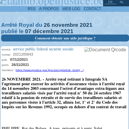
^
-
FR
NL
RSS
A PROPOS
WEB LOG
CONTACT
Arrêté Royal du
26
novembre
2021
publié le
07
décembre
2021
Comment obtenir une aide juridique ?
service public federal securite sociale
source
2021205643
numac
07/12/2021
pub.
26/11/2021
prom.
moniteur
https://www.ejustice.just.fgov.be/cgi/article_body(...)
26 NOVEMBRE 2021. - Arrêté royal retirant à Integrale SA
l'agrément pour exercer les activités d'assurance visées à l'arrêté royal
du 14 novembre 2003 concernant l'octroi d'avantages extra-légaux aux
travailleurs salariés visés par l'arrêté royal n° 50 du 24 octobre 1967
relatif à la pension de retraite et de survie des travailleurs salariés et
aux personnes visées à l'article 32, alinéa 1er, 1° et 2° du Code des
Impôts sur les Revenus 1992, occupés en dehors d'un contrat de travail
PHILIPPE, Roi des Belges, A tous, présents et à venir, Salut.