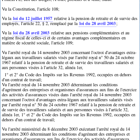
Vu la Constitution, l'article 108;
loi du 12 juillet 1957
Vu la
relative à la pension de retraite et de survie des
loi du 28 avril 2003
employés, l'article 22, § 2, remplacé par la
;
loi du 28 avril 2003
Vu la
relative aux pensions complémentaires et au
régime fiscal de celles-ci et de certains avantages complémentaires en
matière de sécurité sociale, l'article 109;
Vu l'arrêté royal du 14 novembre 2003 concernant l'octroi d'avantages extra-
légaux aux travailleurs salariés visés par l'arrêté royal n° 50 du 24 octobre
1967 relatif à la pension de retraite et de survie des travailleurs salariés et
aux personnes visées à l'article 32, alinéa 1er,
1° et 2° du Code des Impôts sur les Revenus 1992, occupées en dehors
d'un contrat de travail;
Vu l'arrêté royal du 14 novembre 2003 déterminant les conditions
d'agrément des entreprises et organismes d'assurances aux fins de l'exercice
des activités d'assurances visées dans l'arrêté royal du 14 novembre 2003
concernant l'octroi d'avantages extra-légaux aux travailleurs salariés visés
par l'arrêté royal n° 50 du 24 octobre 1967 relatif à la pension de retraite et
de survie des travailleurs salariés et aux personnes visées à l'article 32,
alinéa 1er, 1° et 2° du Code des Impôts sur les Revenus 1992, occupées en
dehors d'un contrat de travail;
Vu l'arrêté ministériel du 8 décembre 2003 exécutant l'arrêté royal du 14
novembre 2003 déterminant les conditions d'agrément des entreprises et
organismes d'assurances aux Ins de l'exercice des activités d'assurances