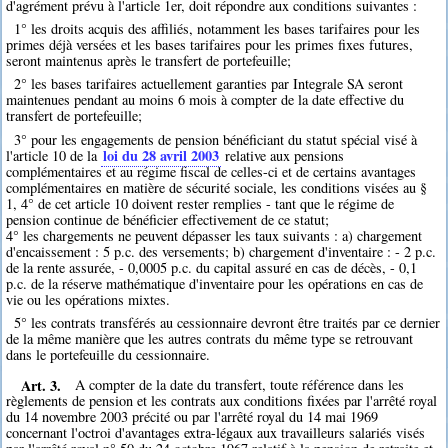
d'agrément prévu à l'article 1er, doit répondre aux conditions suivantes :
1° les droits acquis des affiliés, notamment les bases tarifaires pour les
primes déjà versées et les bases tarifaires pour les primes fixes futures,
seront maintenus après le transfert de portefeuille;
2° les bases tarifaires actuellement garanties par Integrale SA seront
maintenues pendant au moins 6 mois à compter de la date effective du
transfert de portefeuille;
3° pour les engagements de pension bénéficiant du statut spécial visé à
loi du 28 avril 2003
l'article 10 de la
relative aux pensions
complémentaires et au régime fiscal de celles-ci et de certains avantages
complémentaires en matière de sécurité sociale, les conditions visées au §
1, 4° de cet article 10 doivent rester remplies - tant que le régime de
pension continue de bénéficier effectivement de ce statut;
4° les chargements ne peuvent dépasser les taux suivants : a) chargement
d'encaissement : 5 p.c. des versements; b) chargement d'inventaire : - 2 p.c.
de la rente assurée, - 0,0005 p.c. du capital assuré en cas de décès, - 0,1
p.c. de la réserve mathématique d'inventaire pour les opérations en cas de
vie ou les opérations mixtes.
5° les contrats transférés au cessionnaire devront être traités par ce dernier
de la même manière que les autres contrats du même type se retrouvant
dans le portefeuille du cessionnaire.
Art. 3.
A compter de la date du transfert, toute référence dans les
règlements de pension et les contrats aux conditions fixées par l'arrêté royal
du 14 novembre 2003 précité ou par l'arrêté royal du 14 mai 1969
concernant l'octroi d'avantages extra-légaux aux travailleurs salariés visés