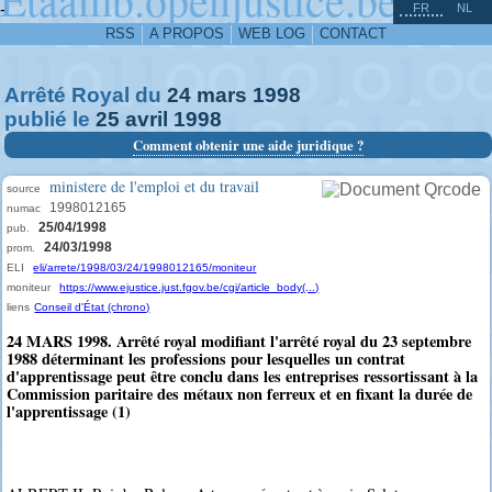
^
-
FR
NL
RSS
A PROPOS
WEB LOG
CONTACT
Arrêté Royal du
24
mars
1998
publié le
25
avril
1998
Comment obtenir une aide juridique ?
ministere de l'emploi et du travail
source
1998012165
numac
25/04/1998
pub.
24/03/1998
prom.
ELI
eli/arrete/1998/03/24/1998012165/moniteur
moniteur
https://www.ejustice.just.fgov.be/cgi/article_body(...)
liens
Conseil d'État (chrono)
24 MARS 1998. Arrêté royal modifiant l'arrêté royal du 23 septembre
1988 déterminant les professions pour lesquelles un contrat
d'apprentissage peut être conclu dans les entreprises ressortissant à la
Commission paritaire des métaux non ferreux et en fixant la durée de
l'apprentissage (1)