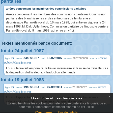
paritaires
arrêtés concernant les membres des commissions paritaires
Arrêtés concernant les membres des commissions paritaires Commission
paritaire des blanchisseries et des entreprises de teinturerie et
dégraissage Par arrêté royal du 16 mars 1998, qui entre en vigueur le 24
mars 1998, M. Dirk Uyttenhove, Commission paritaire de l'industrie verrière
Par arrêté royal du 9 mars 1998, qui entre en v(...)
Textes mentionnés par ce document:
loi du 24 juillet 1987
loi
service
24/07/1987
13/02/2007
2007000038
type
prom.
pub.
numac
source
public federal interieur
Loi sur le travail temporaire, le travail intérimaire et la mise de travailleurs à
la disposition d'utilisateurs. - Traduction allemande
loi du 19 juillet 1983
loi
service
19/07/1983
07/09/2011
2011000526
type
prom.
pub.
numac
source
public federal interieur
x
Loi sur l'apprentissage de professions exercées par des travailleurs
Etaamb.be utilise des cookies
salariés. - Coordination officieuse en langue allemande
Etaamb.be utilise les cookies pour retenir votre préférence linguistique et
pour mieux comprendre comment etaamb.be est utilisé.
Continuer
Plus de details