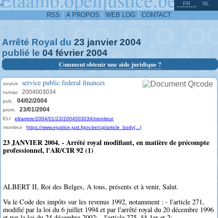
^
-
FR
NL
RSS
A PROPOS
WEB LOG
CONTACT
Arrêté Royal du
23
janvier
2004
publié le
04
février
2004
Comment obtenir une aide juridique ?
service public federal finances
source
2004003034
numac
04/02/2004
pub.
23/01/2004
prom.
ELI
eli/arrete/2004/01/23/2004003034/moniteur
moniteur
https://www.ejustice.just.fgov.be/cgi/article_body(...)
23 JANVIER 2004. - Arrêté royal modifiant, en matière de précompte
professionnel, l'AR/CIR 92 (1)
ALBERT II, Roi des Belges, A tous, présents et à venir, Salut.
Vu le Code des impôts sur les revenus 1992, notamment : - l'article 271,
modifié par la loi du 6 juillet 1994 et par l'arrêté royal du 20 décembre 1996
et par la loi du 24 décembre 2002; - l'article 275, §§ 1er et 2;