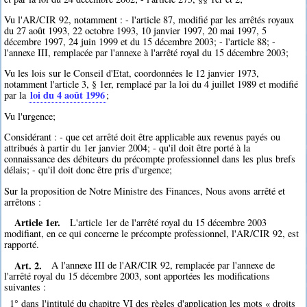
Vu l'AR/CIR 92, notamment : - l'article 87, modifié par les arrêtés royaux
du 27 août 1993, 22 octobre 1993, 10 janvier 1997, 20 mai 1997, 5
décembre 1997, 24 juin 1999 et du 15 décembre 2003; - l'article 88; -
l'annexe III, remplacée par l'annexe à l'arrêté royal du 15 décembre 2003;
Vu les lois sur le Conseil d'Etat, coordonnées le 12 janvier 1973,
notamment l'article 3, § 1er, remplacé par la loi du 4 juillet 1989 et modifié
loi du 4 août 1996
par la
;
Vu l'urgence;
Considérant : - que cet arrêté doit être applicable aux revenus payés ou
attribués à partir du 1er janvier 2004; - qu'il doit être porté à la
connaissance des débiteurs du précompte professionnel dans les plus brefs
délais; - qu'il doit donc être pris d'urgence;
Sur la proposition de Notre Ministre des Finances, Nous avons arrêté et
arrêtons :
Article 1er.
L'article 1er de l'arrêté royal du 15 décembre 2003
modifiant, en ce qui concerne le précompte professionnel, l'AR/CIR 92, est
rapporté.
Art. 2.
A l'annexe III de l'AR/CIR 92, remplacée par l'annexe de
l'arrêté royal du 15 décembre 2003, sont apportées les modifications
suivantes :
1° dans l'intitulé du chapitre VI des règles d'application les mots « droits