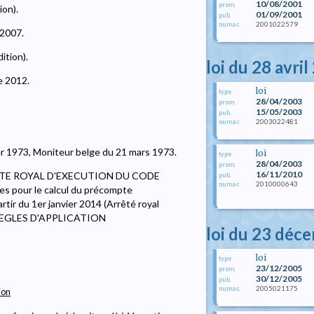
10/08/2001
prom.
ion).
01/09/2001
pub.
2001022579
numac
 2007.
ition).
loi du 28 avri
e 2012.
loi
type
28/04/2003
prom.
15/05/2003
pub.
2003022481
numac
ier 1973, Moniteur belge du 21 mars 1973.
loi
type
28/04/2003
prom.
16/11/2010
'ARRETE ROYAL D'EXECUTION DU CODE
pub.
2010000643
numac
 pour le calcul du précompte
rtir du 1er janvier 2014 (Arrêté royal
8) REGLES D'APPLICATION
loi du 23 déc
loi
type
23/12/2005
prom.
30/12/2005
pub.
2005021175
numac
ion