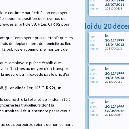
30/03/1994
prom.
25/07/2011
pub.
2011000468
numac
illeur confirme par écrit à son employeur
réels pour l'imposition des revenus de
évues à l'article 38, § 1er, CIR 92 pour
loi du 20 déc
loi
type
ant que l'employeur puisse établir que les
20/12/1999
prom.
rais de déplacement du domicile au lieu
18/04/2013
pub.
2013000211
orts publics en commun, le montant de
numac
t que l'employeur puisse établir que
avail effectués au moyen d'un transport
loi
type
20/12/1999
la mesure où il n'excède pas le prix d'un
prom.
14/04/2015
pub.
2015000180
numac
8, § 1er, alinéa 1er, 14°, CIR 92), un
 de soumettre la totalité de l'indemnité à
loi
type
ncerne les travailleurs dont la
20/12/1999
prom.
ourboires, il faut entendre par revenus
08/06/2012
pub.
2012000354
numac
 que ces pourboires soient ou non compris