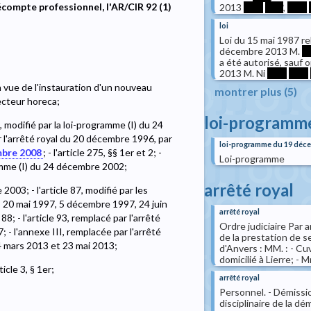
compte professionnel, l'AR/CIR 92 (1)
2013
****
****
,
****
loi
Loi du 15 mai 1987 re
décembre 2013 M.
*
a été autorisé, sauf
2013 M. Ni
****
****
 vue de l'instauration d'un nouveau
montrer plus (5)
secteur horeca;
loi-programm
, modifié par la loi-programme (I) du 24
par l'arrêté royal du 20 décembre 1996, par
loi-programme du 19 déc
mbre 2008
; - l'article 275, §§ 1er et 2; -
Loi-programme
amme (I) du 24 décembre 2002;
arrêté royal
 2003; - l'article 87, modifié par les
, 20 mai 1997, 5 décembre 1997, 24 juin
arrêté royal
8; - l'article 93, remplacé par l'arrêté
Ordre judiciaire Par 
; - l'annexe III, remplacée par l'arrêté
de la prestation de 
4 mars 2013 et 23 mai 2013;
d'Anvers : MM. : - Cuv
domicilié à Lierre; - 
icle 3, § 1er;
arrêté royal
Personnel. - Démissio
disciplinaire de la dé