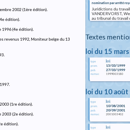
nomination par arrêté roy
Juridictions du trava
embre 2002 (1ère édition).
VANDERVORST, Werner 
au tribunal du trava
e édition).
1996 (4e édition).
Textes mentio
les revenus 1992, Moniteur belge du 13
loi du 15 mar
93.
loi
type
15/03/1999
prom.
27/03/1999
pub.
1999003180
numac
 1997.
loi du 10 août
loi
type
003 (1re édition).
10/08/2001
prom.
20/09/2001
pub.
2003 (2e édition).
2001003402
numac
e édition).
loi
type