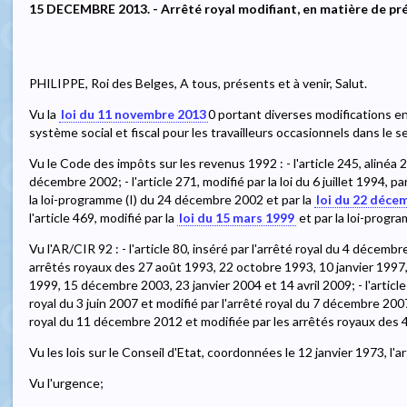
15 DECEMBRE 2013. - Arrêté royal modifiant, en matière de pré
PHILIPPE, Roi des Belges, A tous, présents et à venir, Salut.
Vu la
loi du 11 novembre 2013
0
portant diverses modifications en
système social et fiscal pour les travailleurs occasionnels dans le 
Vu le Code des impôts sur les revenus 1992 : - l'article 245, alinéa 2
décembre 2002; - l'article 271, modifié par la loi du 6 juillet 1994, 
la loi-programme (I) du 24 décembre 2002 et par la
loi du 22 déce
l'article 469, modifié par la
loi du 15 mars 1999
et par la loi-progr
Vu l'AR/CIR 92 : - l'article 80, inséré par l'arrêté royal du 4 décembre
arrêtés royaux des 27 août 1993, 22 octobre 1993, 10 janvier 1997
1999, 15 décembre 2003, 23 janvier 2004 et 14 avril 2009; - l'article 8
royal du 3 juin 2007 et modifié par l'arrêté royal du 7 décembre 2007
royal du 11 décembre 2012 et modifiée par les arrêtés royaux des 
Vu les lois sur le Conseil d'Etat, coordonnées le 12 janvier 1973, l'art
Vu l'urgence;