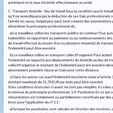
antérieure et le taux d'intérêt effectivement accordé.
C. Transport domicile - lieu de travail Sous la condition que le trava
qu'il ne revendiquera pas la déduction de ses frais professionnels 
l'année en cause, l'employeur peut tenir compte des exonérations pr
déterminer le précompte professionnel dû.
a) Le travailleur utilise les transports publics en commun Pour aut
indemnités se rapportent au paiement ou au remboursements des f
de travail effectué au moyen d'un ou plusieurs moyen(s) de transp
l'indemnité peut être exonéré.
b) Le travailleur utilise un transport collectif organisé Pour autan
l'indemnité se rapporte aux déplacements du domicile au lieu de tr
collectif organisé, le montant de l'indemnité peut êre exonéré dans 
abonnement première classe en train pour cette distance.
c) Dans les autres cas (sauf l'indemnité bicyclette visée à l'article 3
montant maximum de 31,70 EUR par mois peut être exonéré.
Si les conditions énoncées ci-avant ne sont pas remplies, il y a lieu
la retenue du précompte professionnel. 1.4. Pourboires En ce qui co
rémunération est totalement ou partiellement constituée par des p
bruts pour l'application du n° 1.1 :
a) lorsque les pourboires sont calculés en fonction des recettes,