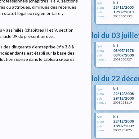
rofessionnels (chapitres II à V, sections
loi
type
ayés ou attribués, diminués des retenues
23/12/2005
prom.
19/09/2013
pub.
un statut légal ou réglementaire y
2013000592
numac
 y assimilés (chapitres II et V, section
loi du 03 juill
article 89 du présent arrêté.
loi
des dirigeants d'entreprise (n°s 3.3 à
type
03/07/1978
prom.
 indépendants est établi sur la base des
03/07/2008
pub.
ction reprise dans le tableau ci-après :
2008000527
numac
loi du 22 déc
loi
type
22/12/2008
prom.
29/12/2008
pub.
2008021119
numac
loi
type
22/12/2008
prom.
18/02/2009
pub.
2009003025
numac