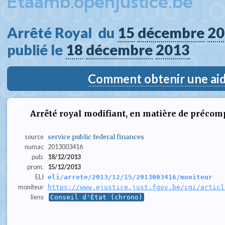
Etaamb.openjustice.be
Arrêté Royal  du 
15
décembre
20
publié le 
18
décembre
2013
Comment obtenir une aide
Arrêté royal modifiant, en matière de précomp
source
service public federal finances
numac
2013003416
pub.
18/12/2013
prom.
15/12/2013
ELI
eli/arrete/2013/12/15/2013003416/moniteur
moniteur
https://www.ejustice.just.fgov.be/cgi/articl
liens
Conseil d'État (chrono)