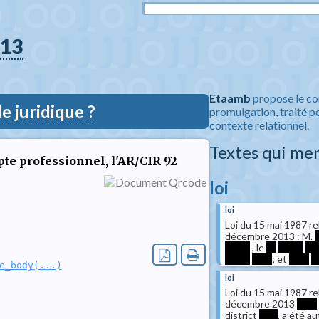
13
Etaamb
propose le co
 juridique ?
promulgation, traité po
contexte relationnel.
Textes qui me
te professionnel, l'AR/CIR 92
loi
loi
Loi du 15 mai 1987 re
décembre 2013 : M.
*****
, le
**
*****
**
*****
****
; et
****
*
e_body(...)
loi
Loi du 15 mai 1987 re
décembre 2013
****
district
****
, a été a