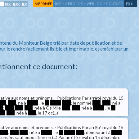
-
-
-
-
VIE PRIVÉE
RSS
A PROPOS
WEB LOG
CONTACT
FR
NL
ntenu du Moniteur Belge trié par date de publication et de
ur le rendre facilement lisible et imprimable, et enrichi par un
ntionnent ce document:
lative aux noms et prénoms. - Publications Par arrêté royal du 15
****
,
****
, né à
*****
, le
**
*****
****
; le nommé
****
,
****
, né à
**
;
****
****
,
****
, née à Os Mlle
****
,
****
, née à
*****
, le
**
***
,
****
, née à
****
, le 17 oc(...)
lative aux noms et prénoms. - Publications Par arrêté royal du 15
****
,
****
****
, née à
*****
, le
**
*****
****
, demeurant à
*****
,
utorisée, sauf opposition en (...) Par arrêté royal du 15 décembre