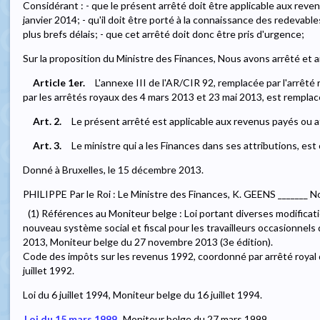
Considérant : - que le présent arrêté doit être applicable aux reven
janvier 2014; - qu'il doit être porté à la connaissance des redevab
plus brefs délais; - que cet arrêté doit donc être pris d'urgence;
Sur la proposition du Ministre des Finances, Nous avons arrêté et a
Article 1er.
L'annexe III de l'AR/CIR 92, remplacée par l'arrêt
par les arrêtés royaux des 4 mars 2013 et 23 mai 2013, est remplac
Art. 2.
Le présent arrêté est applicable aux revenus payés ou at
Art. 3.
Le ministre qui a les Finances dans ses attributions, est
Donné à Bruxelles, le 15 décembre 2013.
PHILIPPE Par le Roi : Le Ministre des Finances, K. GEENS _______ N
(1) Références au Moniteur belge : Loi portant diverses modificati
nouveau système social et fiscal pour les travailleurs occasionnel
2013, Moniteur belge du 27 novembre 2013 (3e édition).
Code des impôts sur les revenus 1992, coordonné par arrêté royal 
juillet 1992.
Loi du 6 juillet 1994, Moniteur belge du 16 juillet 1994.
Loi du 15 mars 1999
, Moniteur belge du 27 mars 1999.