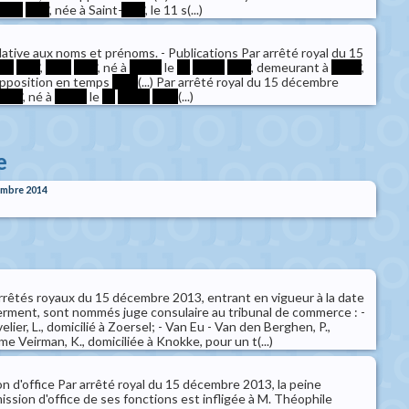
****
****
, née à Saint-
****
, le 11 s(...)
lative aux noms et prénoms. - Publications Par arrêté royal du 15
***
****
,
****
****
, né à
*****
le
**
*****
****
, demeurant à
*****
,
 opposition en temps
****
(...) Par arrêté royal du 15 décembre
****
, né à
*****
le
**
*****
****
(...)
e
embre 2014
arrêtés royaux du 15 décembre 2013, entrant en vigueur à la date
serment, sont nommés juge consulaire au tribunal de commerce : -
elier, L., domicilié à Zoersel; - Van Eu - Van den Berghen, P.,
Mme Veirman, K., domiciliée à Knokke, pour un t(...)
n d'office Par arrêté royal du 15 décembre 2013, la peine
mission d'office de ses fonctions est infligée à M. Théophile