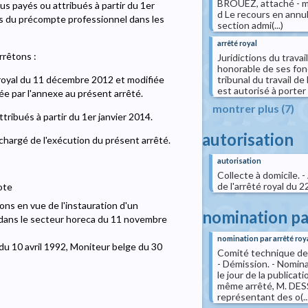
BROUEZ, attaché - mé
us payés ou attribués à partir du 1er
d Le recours en annul
les du précompte professionnel dans les
section admi(...)
arrêté royal
rrêtons :
Juridictions du trava
honorable de ses fonct
tribunal du travail d
é royal du 11 décembre 2012 et modifiée
est autorisé à porter 
ée par l'annexe au présent arrêté.
montrer plus (7)
tribués à partir du 1er janvier 2014.
autorisation
 chargé de l'exécution du présent arrêté.
autorisation
Collecte à domicile. 
de l'arrêté royal du 
ote
ons en vue de l'instauration d'un
nomination pa
s dans le secteur horeca du 11 novembre
nomination par arrêté roy
du 10 avril 1992, Moniteur belge du 30
Comité technique de l
- Démission. - Nomin
le jour de la publica
même arrêté, M. DES
représentant des o(...