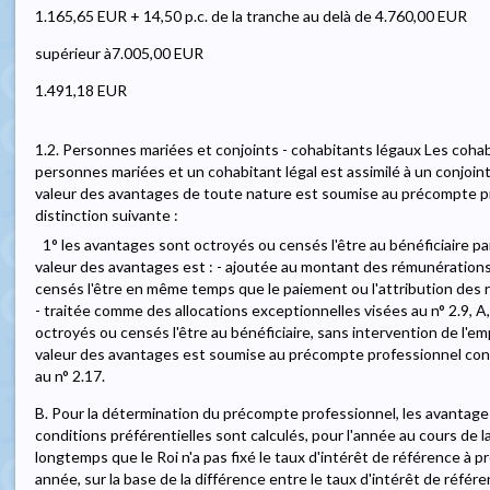
1.165,65 EUR + 14,50 p.c. de la tranche au delà de 4.760,00 EUR
supérieur à7.005,00 EUR
1.491,18 EUR
1.2. Personnes mariées et conjoints - cohabitants légaux Les cohab
personnes mariées et un cohabitant légal est assimilé à un conjoint
valeur des avantages de toute nature est soumise au précompte p
distinction suivante :
1° les avantages sont octroyés ou censés l'être au bénéficiaire par
valeur des avantages est : - ajoutée au montant des rémunération
censés l'être en même temps que le paiement ou l'attribution des
- traitée comme des allocations exceptionnelles visées au n° 2.9, A,
octroyés ou censés l'être au bénéficiaire, sans intervention de l'em
valeur des avantages est soumise au précompte professionnel con
au n° 2.17.
B. Pour la détermination du précompte professionnel, les avantage
conditions préférentielles sont calculés, pour l'année au cours de l
longtemps que le Roi n'a pas fixé le taux d'intérêt de référence à 
année, sur la base de la différence entre le taux d'intérêt de référ