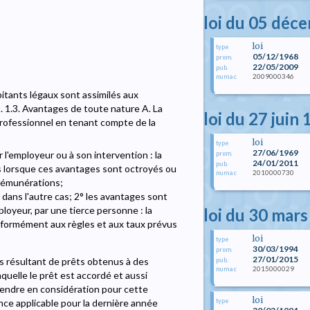
loi du 05 déc
loi
type
05/12/1968
prom.
22/05/2009
pub.
2009000346
numac
itants légaux sont assimilés aux
. 1.3. Avantages de toute nature A. La
loi du 27 juin
rofessionnel en tenant compte de la
loi
type
27/06/1969
 l'employeur ou à son intervention : la
prom.
24/01/2011
pub.
s lorsque ces avantages sont octroyés ou
2010000730
numac
 rémunérations;
 dans l'autre cas; 2° les avantages sont
ployeur, par une tierce personne : la
loi du 30 mar
formément aux règles et aux taux prévus
loi
type
30/03/1994
prom.
27/01/2015
s résultant de prêts obtenus à des
pub.
2015000029
numac
aquelle le prêt est accordé et aussi
prendre en considération pour cette
loi
type
ence applicable pour la dernière année