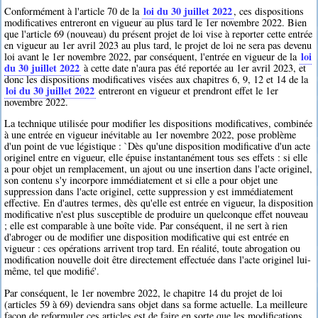
loi du 30 juillet 2022
Conformément à l'article 70 de la
, ces dispositions
modificatives entreront en vigueur au plus tard le 1er novembre 2022. Bien
que l'article 69 (nouveau) du présent projet de loi vise à reporter cette entrée
en vigueur au 1er avril 2023 au plus tard, le projet de loi ne sera pas devenu
loi
loi avant le 1er novembre 2022, par conséquent, l'entrée en vigueur de la
du 30 juillet 2022
à cette date n'aura pas été reportée au 1er avril 2023, et
donc les dispositions modificatives visées aux chapitres 6, 9, 12 et 14 de la
loi du 30 juillet 2022
entreront en vigueur et prendront effet le 1er
novembre 2022.
La technique utilisée pour modifier les dispositions modificatives, combinée
à une entrée en vigueur inévitable au 1er novembre 2022, pose problème
d'un point de vue légistique : `Dès qu'une disposition modificative d'un acte
originel entre en vigueur, elle épuise instantanément tous ses effets : si elle
a pour objet un remplacement, un ajout ou une insertion dans l'acte originel,
son contenu s'y incorpore immédiatement et si elle a pour objet une
suppression dans l'acte originel, cette suppression y est immédiatement
effective. En d'autres termes, dès qu'elle est entrée en vigueur, la disposition
modificative n'est plus susceptible de produire un quelconque effet nouveau
; elle est comparable à une boîte vide. Par conséquent, il ne sert à rien
d'abroger ou de modifier une disposition modificative qui est entrée en
vigueur : ces opérations arrivent trop tard. En réalité, toute abrogation ou
modification nouvelle doit être directement effectuée dans l'acte originel lui-
même, tel que modifié'.
Par conséquent, le 1er novembre 2022, le chapitre 14 du projet de loi
(articles 59 à 69) deviendra sans objet dans sa forme actuelle. La meilleure
façon de reformuler ces articles est de faire en sorte que les modifications