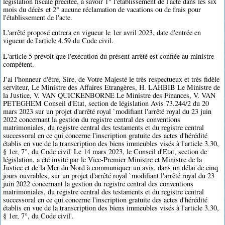
législation fiscale précitée, à savoir 1° l'établissement de l'acte dans les six
mois du décès et 2° aucune réclamation de vacations ou de frais pour
l'établissement de l'acte.
L'arrêté proposé entrera en vigueur le 1er avril 2023, date d'entrée en
vigueur de l'article 4.59 du Code civil.
L'article 5 prévoit que l'exécution du présent arrêté est confiée au ministre
compétent.
J'ai l'honneur d'être, Sire, de Votre Majesté le très respectueux et très fidèle
serviteur, Le Ministre des Affaires Etrangères, H. LAHBIB Le Ministre de
la Justice, V. VAN QUICKENBORNE Le Ministre des Finances, V. VAN
PETEGHEM Conseil d'Etat, section de législation Avis 73.244/2 du 20
mars 2023 sur un projet d'arrêté royal `modifiant l'arrêté royal du 23 juin
2022 concernant la gestion du registre central des conventions
matrimoniales, du registre central des testaments et du registre central
successoral en ce qui concerne l'inscription gratuite des actes d'hérédité
établis en vue de la transcription des biens immeubles visés à l'article 3.30,
§ 1er, 7°, du Code civil' Le 14 mars 2023, le Conseil d'Etat, section de
législation, a été invité par le Vice-Premier Ministre et Ministre de la
Justice et de la Mer du Nord à communiquer un avis, dans un délai de cinq
jours ouvrables, sur un projet d'arrêté royal `modifiant l'arrêté royal du 23
juin 2022 concernant la gestion du registre central des conventions
matrimoniales, du registre central des testaments et du registre central
successoral en ce qui concerne l'inscription gratuite des actes d'hérédité
établis en vue de la transcription des biens immeubles visés à l'article 3.30,
§ 1er, 7°, du Code civil'.