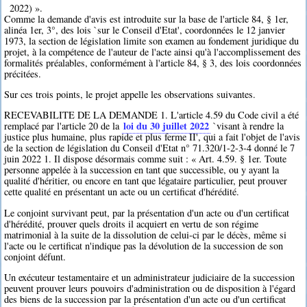
2022) ».
Comme la demande d'avis est introduite sur la base de l'article 84, § 1er,
alinéa 1er, 3°, des lois `sur le Conseil d'Etat', coordonnées le 12 janvier
1973, la section de législation limite son examen au fondement juridique du
projet, à la compétence de l'auteur de l'acte ainsi qu'à l'accomplissement des
formalités préalables, conformément à l'article 84, § 3, des lois coordonnées
précitées.
Sur ces trois points, le projet appelle les observations suivantes.
RECEVABILITE DE LA DEMANDE 1. L'article 4.59 du Code civil a été
loi du 30 juillet 2022
remplacé par l'article 20 de la
`visant à rendre la
justice plus humaine, plus rapide et plus ferme II', qui a fait l'objet de l'avis
de la section de législation du Conseil d'Etat n° 71.320/1-2-3-4 donné le 7
juin 2022 1. Il dispose désormais comme suit : « Art. 4.59. § 1er. Toute
personne appelée à la succession en tant que successible, ou y ayant la
qualité d'héritier, ou encore en tant que légataire particulier, peut prouver
cette qualité en présentant un acte ou un certificat d'hérédité.
Le conjoint survivant peut, par la présentation d'un acte ou d'un certificat
d'hérédité, prouver quels droits il acquiert en vertu de son régime
matrimonial à la suite de la dissolution de celui-ci par le décès, même si
l'acte ou le certificat n'indique pas la dévolution de la succession de son
conjoint défunt.
Un exécuteur testamentaire et un administrateur judiciaire de la succession
peuvent prouver leurs pouvoirs d'administration ou de disposition à l'égard
des biens de la succession par la présentation d'un acte ou d'un certificat