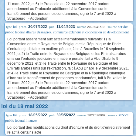
11 mars 2022, et 5) le Protocole du 22 novembre 2017 portant
amendement au Protocole additionnel à la Convention sur le
transfèrement des personnes condamnées, signé le 7 avril 2022 à
Strasbourg . - Addendum
loi
service
30/07/2022
11/04/2023
2023041588
type
prom.
pub.
numac
source
public federal affaires etrangeres, commerce exterieur et cooperation au developpement
Loi portant assentiment aux actes internationaux suivants: 1) la
Convention entre le Royaume de Belgique et la République de l'Inde
d'entraide judiciaire en matière pénale, faite à Bruxelles le 16 septembre
2021, et 2) le Traité entre le Royaume de Belgique et les Emirats arabes
unis sur l'entraide judiciaire en matière pénale, fait à Abu Dhabi le 9
décembre 2021, et 3) le Traité entre le Royaume de Belgique et les
Emirats arabes unis sur l'extradition, fait à Abu Dhabi le 9 décembre 2021,
et 4) le Traité entre le Royaume de Belgique et la République islamique
d'Iran sur le transfèrement de personnes condamnées, fait à Bruxelles le
11 mars 2022, et 5) le Protocole du 22 novembre 2017 portant
amendement au Protocole additionnel à la Convention sur le
transfèrement des personnes condamnées, signé le 7 avril 2022 à
Strasbourg . - Addendum
loi du 18 mai 2022
loi
service
18/05/2022
30/05/2022
2022020909
type
prom.
pub.
numac
source
public federal finances
Loi portant des modifications du droit d'écriture et du droit d'enregistrement
relatif à certains acte