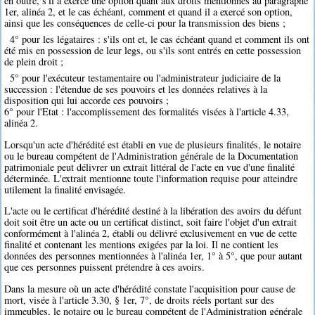
en outre, s'il a exercé une option quant aux droits mentionnés au paragraphe
1er, alinéa 2, et le cas échéant, comment et quand il a exercé son option,
ainsi que les conséquences de celle-ci pour la transmission des biens ;
4° pour les légataires : s'ils ont et, le cas échéant quand et comment ils ont
été mis en possession de leur legs, ou s'ils sont entrés en cette possession
de plein droit ;
5° pour l'exécuteur testamentaire ou l'administrateur judiciaire de la
succession : l'étendue de ses pouvoirs et les données relatives à la
disposition qui lui accorde ces pouvoirs ;
6° pour l'Etat : l'accomplissement des formalités visées à l'article 4.33,
alinéa 2.
Lorsqu'un acte d'hérédité est établi en vue de plusieurs finalités, le notaire
ou le bureau compétent de l'Administration générale de la Documentation
patrimoniale peut délivrer un extrait littéral de l'acte en vue d'une finalité
déterminée. L'extrait mentionne toute l'information requise pour atteindre
utilement la finalité envisagée.
L'acte ou le certificat d'hérédité destiné à la libération des avoirs du défunt
doit soit être un acte ou un certificat distinct, soit faire l'objet d'un extrait
conformément à l'alinéa 2, établi ou délivré exclusivement en vue de cette
finalité et contenant les mentions exigées par la loi. Il ne contient les
données des personnes mentionnées à l'alinéa 1er, 1° à 5°, que pour autant
que ces personnes puissent prétendre à ces avoirs.
Dans la mesure où un acte d'hérédité constate l'acquisition pour cause de
mort, visée à l'article 3.30, § 1er, 7°, de droits réels portant sur des
immeubles, le notaire ou le bureau compétent de l'Administration générale