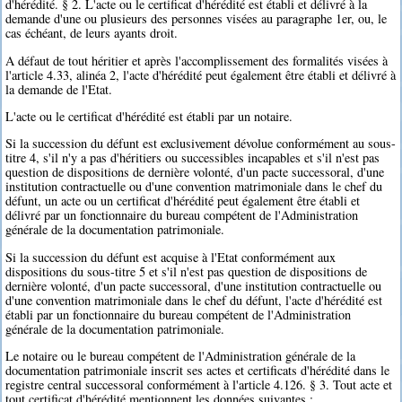
d'hérédité. § 2. L'acte ou le certificat d'hérédité est établi et délivré à la
demande d'une ou plusieurs des personnes visées au paragraphe 1er, ou, le
cas échéant, de leurs ayants droit.
A défaut de tout héritier et après l'accomplissement des formalités visées à
l'article 4.33, alinéa 2, l'acte d'hérédité peut également être établi et délivré à
la demande de l'Etat.
L'acte ou le certificat d'hérédité est établi par un notaire.
Si la succession du défunt est exclusivement dévolue conformément au sous-
titre 4, s'il n'y a pas d'héritiers ou successibles incapables et s'il n'est pas
question de dispositions de dernière volonté, d'un pacte successoral, d'une
institution contractuelle ou d'une convention matrimoniale dans le chef du
défunt, un acte ou un certificat d'hérédité peut également être établi et
délivré par un fonctionnaire du bureau compétent de l'Administration
générale de la documentation patrimoniale.
Si la succession du défunt est acquise à l'Etat conformément aux
dispositions du sous-titre 5 et s'il n'est pas question de dispositions de
dernière volonté, d'un pacte successoral, d'une institution contractuelle ou
d'une convention matrimoniale dans le chef du défunt, l'acte d'hérédité est
établi par un fonctionnaire du bureau compétent de l'Administration
générale de la documentation patrimoniale.
Le notaire ou le bureau compétent de l'Administration générale de la
documentation patrimoniale inscrit ses actes et certificats d'hérédité dans le
registre central successoral conformément à l'article 4.126. § 3. Tout acte et
tout certificat d'hérédité mentionnent les données suivantes :