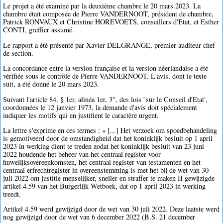
Le projet a été examiné par la deuxième chambre le 20 mars 2023. La
chambre était composée de Pierre VANDERNOOT, président de chambre,
Patrick RONVAUX et Christine HOREVOETS, conseillers d'Etat, et Esther
CONTI, greffier assumé.
Le rapport a été présenté par Xavier DELGRANGE, premier auditeur chef
de section.
La concordance entre la version française et la version néerlandaise a été
vérifiée sous le contrôle de Pierre VANDERNOOT. L'avis, dont le texte
suit, a été donné le 20 mars 2023.
Suivant l'article 84, § 1er, alinéa 1er, 3°, des lois `sur le Conseil d'Etat',
coordonnées le 12 janvier 1973, la demande d'avis doit spécialement
indiquer les motifs qui en justifient le caractère urgent.
La lettre s'exprime en ces termes : « [...] Het verzoek om spoedbehandeling
is gemotiveerd door de omstandigheid dat het koninklijk besluit op 1 april
2023 in werking dient te treden zodat het koninklijk besluit van 23 juni
2022 houdende het beheer van het centraal register voor
huwelijksovereenkomsten, het centraal register van testamenten en het
centraal erfrechtregister in overeenstemming is met het bij de wet van 30
juli 2022 om justitie menselijker, sneller en straffer te maken II gewijzigde
artikel 4.59 van het Burgerlijk Wetboek, dat op 1 april 2023 in werking
treedt.
Artikel 4.59 werd gewijzigd door de wet van 30 juli 2022. Deze laatste werd
nog gewijzigd door de wet van 6 december 2022 (B.S. 21 december