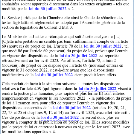
souhaitées soient apportées directement dans les textes originaux - tels que
loi du 30 juillet 2022
modifiés par la
» 2.
Le Service juridique de la Chambre cite ainsi le Guide de rédaction des
textes législatifs et réglementaires adopté par l'Assemblée générale de la
section de législation du Conseil d'Etat 3.
Le Ministre de la Justice a rétorqué ce qui suit à cette analyse : « [...]
[C]ette interprétation ne semble pas tenir suffisamment compte de l'article
loi du 30 juillet 2022
69 (nouveau) du projet de loi. L'article 70 de la
, tel
que modifié par l'article 69 (nouveau) du projet de loi, prévoit que l'entrée
loi du 30 juillet 2022
en vigueur des dispositions de la
est reportée
rétroactivement au 1er avril 2023. Par ailleurs, l'article 72, alinéa 2
(nouveau), du projet de loi dispose que l'article 69 (nouveau) entrera en
vigueur le 31 octobre 2022, c'est-à-dire avant que les dispositions
loi du 30 juillet 2022
modificatives de la
aient produit leurs effets.
Cela conduit de facto à la situation suivante : - toutes les dispositions
loi du 30 juillet 2022
relatives à l'article 4.59 (qui figurent dans la
visant à
rendre la justice plus humaine, plus rapide et plus ferme II) sont entrées
temporairement en vigueur le 1er novembre 2022 ; - la publication du projet
de loi à l'examen aura pour effet de reporter l'entrée en vigueur des
loi du 30 juillet 2022
dispositions concernées de la
(articles 19, 20, 21,
22, 23 et 25 et chapitres 9, 12 et 14) au 1er avril 2023, avec effet rétroactif.
loi du 30 juillet 2022
Ces dispositions de la
ne seront donc plus en
vigueur à compter de la publication du projet de loi. Elles seront modifiées
par le projet de loi et entreront à nouveau en vigueur le 1er avril 2023, avec
les modifications apportées » 4.