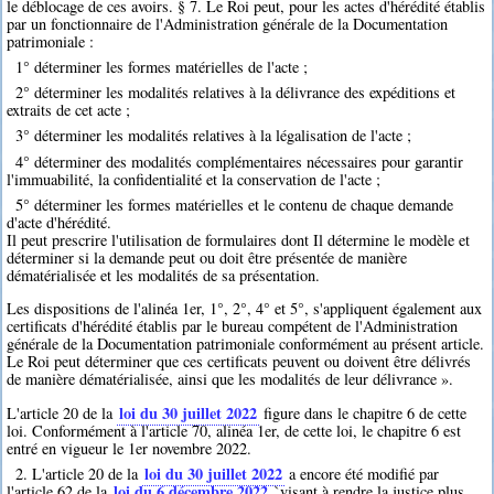
le déblocage de ces avoirs. § 7. Le Roi peut, pour les actes d'hérédité établis
par un fonctionnaire de l'Administration générale de la Documentation
patrimoniale :
1° déterminer les formes matérielles de l'acte ;
2° déterminer les modalités relatives à la délivrance des expéditions et
extraits de cet acte ;
3° déterminer les modalités relatives à la légalisation de l'acte ;
4° déterminer des modalités complémentaires nécessaires pour garantir
l'immuabilité, la confidentialité et la conservation de l'acte ;
5° déterminer les formes matérielles et le contenu de chaque demande
d'acte d'hérédité.
Il peut prescrire l'utilisation de formulaires dont Il détermine le modèle et
déterminer si la demande peut ou doit être présentée de manière
dématérialisée et les modalités de sa présentation.
Les dispositions de l'alinéa 1er, 1°, 2°, 4° et 5°, s'appliquent également aux
certificats d'hérédité établis par le bureau compétent de l'Administration
générale de la Documentation patrimoniale conformément au présent article.
Le Roi peut déterminer que ces certificats peuvent ou doivent être délivrés
de manière dématérialisée, ainsi que les modalités de leur délivrance ».
loi du 30 juillet 2022
L'article 20 de la
figure dans le chapitre 6 de cette
loi. Conformément à l'article 70, alinéa 1er, de cette loi, le chapitre 6 est
entré en vigueur le 1er novembre 2022.
loi du 30 juillet 2022
2. L'article 20 de la
a encore été modifié par
loi du 6 décembre 2022
l'article 62 de la
`visant à rendre la justice plus