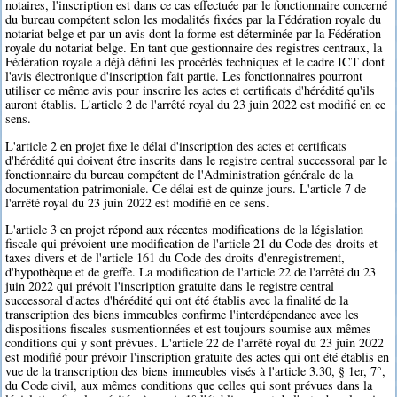
notaires, l'inscription est dans ce cas effectuée par le fonctionnaire concerné
du bureau compétent selon les modalités fixées par la Fédération royale du
notariat belge et par un avis dont la forme est déterminée par la Fédération
royale du notariat belge. En tant que gestionnaire des registres centraux, la
Fédération royale a déjà défini les procédés techniques et le cadre ICT dont
l'avis électronique d'inscription fait partie. Les fonctionnaires pourront
utiliser ce même avis pour inscrire les actes et certificats d'hérédité qu'ils
auront établis. L'article 2 de l'arrêté royal du 23 juin 2022 est modifié en ce
sens.
L'article 2 en projet fixe le délai d'inscription des actes et certificats
d'hérédité qui doivent être inscrits dans le registre central successoral par le
fonctionnaire du bureau compétent de l'Administration générale de la
documentation patrimoniale. Ce délai est de quinze jours. L'article 7 de
l'arrêté royal du 23 juin 2022 est modifié en ce sens.
L'article 3 en projet répond aux récentes modifications de la législation
fiscale qui prévoient une modification de l'article 21 du Code des droits et
taxes divers et de l'article 161 du Code des droits d'enregistrement,
d'hypothèque et de greffe. La modification de l'article 22 de l'arrêté du 23
juin 2022 qui prévoit l'inscription gratuite dans le registre central
successoral d'actes d'hérédité qui ont été établis avec la finalité de la
transcription des biens immeubles confirme l'interdépendance avec les
dispositions fiscales susmentionnées et est toujours soumise aux mêmes
conditions qui y sont prévues. L'article 22 de l'arrêté royal du 23 juin 2022
est modifié pour prévoir l'inscription gratuite des actes qui ont été établis en
vue de la transcription des biens immeubles visés à l'article 3.30, § 1er, 7°,
du Code civil, aux mêmes conditions que celles qui sont prévues dans la