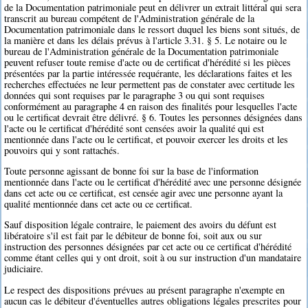
de la Documentation patrimoniale peut en délivrer un extrait littéral qui sera
transcrit au bureau compétent de l'Administration générale de la
Documentation patrimoniale dans le ressort duquel les biens sont situés, de
la manière et dans les délais prévus à l'article 3.31. § 5. Le notaire ou le
bureau de l'Administration générale de la Documentation patrimoniale
peuvent refuser toute remise d'acte ou de certificat d'hérédité si les pièces
présentées par la partie intéressée requérante, les déclarations faites et les
recherches effectuées ne leur permettent pas de constater avec certitude les
données qui sont requises par le paragraphe 3 ou qui sont requises
conformément au paragraphe 4 en raison des finalités pour lesquelles l'acte
ou le certificat devrait être délivré. § 6. Toutes les personnes désignées dans
l'acte ou le certificat d'hérédité sont censées avoir la qualité qui est
mentionnée dans l'acte ou le certificat, et pouvoir exercer les droits et les
pouvoirs qui y sont rattachés.
Toute personne agissant de bonne foi sur la base de l'information
mentionnée dans l'acte ou le certificat d'hérédité avec une personne désignée
dans cet acte ou ce certificat, est censée agir avec une personne ayant la
qualité mentionnée dans cet acte ou ce certificat.
Sauf disposition légale contraire, le paiement des avoirs du défunt est
libératoire s'il est fait par le débiteur de bonne foi, soit aux ou sur
instruction des personnes désignées par cet acte ou ce certificat d'hérédité
comme étant celles qui y ont droit, soit à ou sur instruction d'un mandataire
judiciaire.
Le respect des dispositions prévues au présent paragraphe n'exempte en
aucun cas le débiteur d'éventuelles autres obligations légales prescrites pour