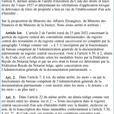
l'article 6, dernier alinéa de l'arrêté d'exécution du Code des droits et taxes
divers du 3 mars 1927 et déterminant les rétributions d'application lorsque
la délivrance de titres de propriété a lieu en vue de l'établissement d'un acte
d'hérédité ;
Sur la proposition du Ministre des Affaires Etrangères, du Ministre des
Finances et du Ministre de la Justice, Nous avons arrêté et arrêtons :
Article 1er.
L'article 2 de l'arrêté royal du 23 juin 2022 concernant la
gestion du registre central des conventions matrimoniales, du registre
central des testaments et du registre central successoral est complété par le
paragraphe 3 rédigé comme suit : « § 3. L'inscription par le fonctionnaire
du bureau compétent de l'Administration générale de la documentation
patrimoniale au registre central successoral, visée à l'article 4.59, § 2, alinéa
6, du Code civil, est effectuée selon les modalités fixées par la Fédération
Royale du Notariat belge et par un avis dont la forme est déterminée par la
Fédération Royale du Notariat belge, après concertation avec
l'Administration générale de la documentation patrimoniale. ».
Art. 2.
Dans l'article 7, § 1er, du même arrêté, les mots « ou par le
fonctionnaire du bureau compétent de l'Administration générale de la
documentation patrimoniale » sont insérés entre les mots « le notaire » et
les mots « au plus tard ».
Art. 3.
Dans l'article 22 du même arrêté, un alinéa rédigé comme suit
est inséré entre les alinéas 1er et 2 : « Toute inscription dans le registre
central successoral d'un acte d'hérédité établi avec la finalité, exclusive ou
non, de la transcription des biens immeubles conformément à l'article 3.30,
§ 1er, 7°, du Code civil, est gratuite si les conditions suivantes sont