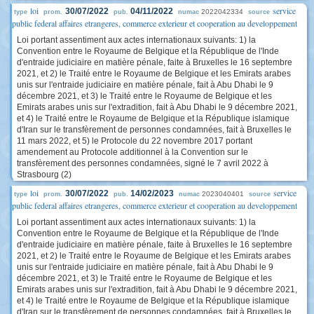
loi
service
30/07/2022
04/11/2022
2022042334
type
prom.
pub.
numac
source
public federal affaires etrangeres, commerce exterieur et cooperation au developpement
Loi portant assentiment aux actes internationaux suivants: 1) la
Convention entre le Royaume de Belgique et la République de l'Inde
d'entraide judiciaire en matière pénale, faite à Bruxelles le 16 septembre
2021, et 2) le Traité entre le Royaume de Belgique et les Emirats arabes
unis sur l'entraide judiciaire en matière pénale, fait à Abu Dhabi le 9
décembre 2021, et 3) le Traité entre le Royaume de Belgique et les
Emirats arabes unis sur l'extradition, fait à Abu Dhabi le 9 décembre 2021,
et 4) le Traité entre le Royaume de Belgique et la République islamique
d'Iran sur le transfèrement de personnes condamnées, fait à Bruxelles le
11 mars 2022, et 5) le Protocole du 22 novembre 2017 portant
amendement au Protocole additionnel à la Convention sur le
transfèrement des personnes condamnées, signé le 7 avril 2022 à
Strasbourg (2)
loi
service
30/07/2022
14/02/2023
2023040401
type
prom.
pub.
numac
source
public federal affaires etrangeres, commerce exterieur et cooperation au developpement
Loi portant assentiment aux actes internationaux suivants: 1) la
Convention entre le Royaume de Belgique et la République de l'Inde
d'entraide judiciaire en matière pénale, faite à Bruxelles le 16 septembre
2021, et 2) le Traité entre le Royaume de Belgique et les Emirats arabes
unis sur l'entraide judiciaire en matière pénale, fait à Abu Dhabi le 9
décembre 2021, et 3) le Traité entre le Royaume de Belgique et les
Emirats arabes unis sur l'extradition, fait à Abu Dhabi le 9 décembre 2021,
et 4) le Traité entre le Royaume de Belgique et la République islamique
d'Iran sur le transfèrement de personnes condamnées, fait à Bruxelles le