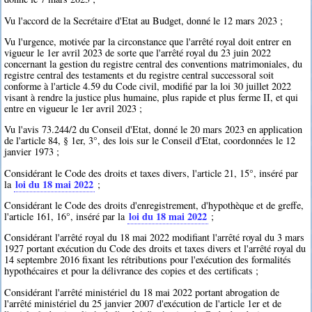
Vu l'accord de la Secrétaire d'Etat au Budget, donné le 12 mars 2023 ;
Vu l'urgence, motivée par la circonstance que l'arrêté royal doit entrer en
vigueur le 1er avril 2023 de sorte que l'arrêté royal du 23 juin 2022
concernant la gestion du registre central des conventions matrimoniales, du
registre central des testaments et du registre central successoral soit
conforme à l'article 4.59 du Code civil, modifié par la loi 30 juillet 2022
visant à rendre la justice plus humaine, plus rapide et plus ferme II, et qui
entre en vigueur le 1er avril 2023 ;
Vu l'avis 73.244/2 du Conseil d'Etat, donné le 20 mars 2023 en application
de l'article 84, § 1er, 3°, des lois sur le Conseil d'Etat, coordonnées le 12
janvier 1973 ;
Considérant le Code des droits et taxes divers, l'article 21, 15°, inséré par
loi du 18 mai 2022
la
;
Considérant le Code des droits d'enregistrement, d'hypothèque et de greffe,
loi du 18 mai 2022
l'article 161, 16°, inséré par la
;
Considérant l'arrêté royal du 18 mai 2022 modifiant l'arrêté royal du 3 mars
1927 portant exécution du Code des droits et taxes divers et l'arrêté royal du
14 septembre 2016 fixant les rétributions pour l'exécution des formalités
hypothécaires et pour la délivrance des copies et des certificats ;
Considérant l'arrêté ministériel du 18 mai 2022 portant abrogation de
l'arrêté ministériel du 25 janvier 2007 d'exécution de l'article 1er et de