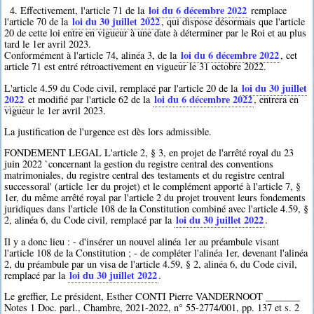
loi du 6 décembre 2022
4. Effectivement, l'article 71 de la
remplace
loi du 30 juillet 2022
l'article 70 de la
, qui dispose désormais que l'article
20 de cette loi entre en vigueur à une date à déterminer par le Roi et au plus
tard le 1er avril 2023.
loi du 6 décembre 2022
Conformément à l'article 74, alinéa 3, de la
, cet
article 71 est entré rétroactivement en vigueur le 31 octobre 2022.
loi du 30 juillet
L'article 4.59 du Code civil, remplacé par l'article 20 de la
2022
loi du 6 décembre 2022
et modifié par l'article 62 de la
, entrera en
vigueur le 1er avril 2023.
La justification de l'urgence est dès lors admissible.
FONDEMENT LEGAL L'article 2, § 3, en projet de l'arrêté royal du 23
juin 2022 `concernant la gestion du registre central des conventions
matrimoniales, du registre central des testaments et du registre central
successoral' (article 1er du projet) et le complément apporté à l'article 7, §
1er, du même arrêté royal par l'article 2 du projet trouvent leurs fondements
juridiques dans l'article 108 de la Constitution combiné avec l'article 4.59, §
loi du 30 juillet 2022
2, alinéa 6, du Code civil, remplacé par la
.
Il y a donc lieu : - d'insérer un nouvel alinéa 1er au préambule visant
l'article 108 de la Constitution ; - de compléter l'alinéa 1er, devenant l'alinéa
2, du préambule par un visa de l'article 4.59, § 2, alinéa 6, du Code civil,
loi du 30 juillet 2022
remplacé par la
.
Le greffier, Le président, Esther CONTI Pierre VANDERNOOT _______
Notes 1 Doc. parl., Chambre, 2021-2022, n° 55-2774/001, pp. 137 et s. 2