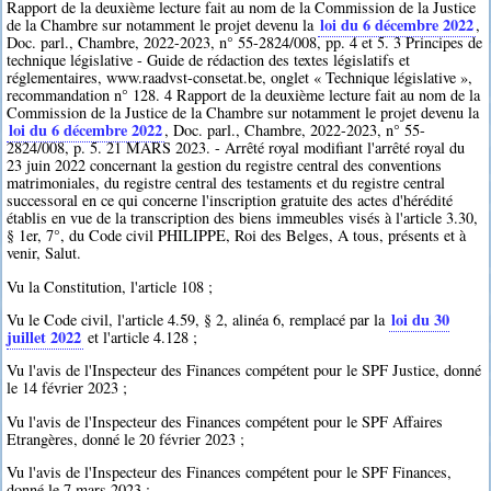
Rapport de la deuxième lecture fait au nom de la Commission de la Justice
loi du 6 décembre 2022
de la Chambre sur notamment le projet devenu la
,
Doc. parl., Chambre, 2022-2023, n° 55-2824/008, pp. 4 et 5. 3 Principes de
technique législative - Guide de rédaction des textes législatifs et
réglementaires, www.raadvst-consetat.be, onglet « Technique législative »,
recommandation n° 128. 4 Rapport de la deuxième lecture fait au nom de la
Commission de la Justice de la Chambre sur notamment le projet devenu la
loi du 6 décembre 2022
, Doc. parl., Chambre, 2022-2023, n° 55-
2824/008, p. 5. 21 MARS 2023. - Arrêté royal modifiant l'arrêté royal du
23 juin 2022 concernant la gestion du registre central des conventions
matrimoniales, du registre central des testaments et du registre central
successoral en ce qui concerne l'inscription gratuite des actes d'hérédité
établis en vue de la transcription des biens immeubles visés à l'article 3.30,
§ 1er, 7°, du Code civil PHILIPPE, Roi des Belges, A tous, présents et à
venir, Salut.
Vu la Constitution, l'article 108 ;
loi du 30
Vu le Code civil, l'article 4.59, § 2, alinéa 6, remplacé par la
juillet 2022
et l'article 4.128 ;
Vu l'avis de l'Inspecteur des Finances compétent pour le SPF Justice, donné
le 14 février 2023 ;
Vu l'avis de l'Inspecteur des Finances compétent pour le SPF Affaires
Etrangères, donné le 20 février 2023 ;
Vu l'avis de l'Inspecteur des Finances compétent pour le SPF Finances,
donné le 7 mars 2023 ;