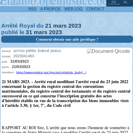
^
-
FR
NL
RSS
A PROPOS
WEB LOG
CONTACT
Arrêté Royal du
21
mars
2023
publié le
31
mars
2023
Comment obtenir une aide juridique ?
service public federal justice
source
2023041463
numac
31/03/2023
pub.
21/03/2023
prom.
moniteur
https://www.ejustice.just.fgov.be/cgi/article_body(...)
21 MARS 2023. - Arrêté royal modifiant l'arrêté royal du 23 juin 2022
concernant la gestion du registre central des conventions
matrimoniales, du registre central des testaments et du registre central
successoral en ce qui concerne l'inscription gratuite des actes
d'hérédité établis en vue de la transcription des biens immeubles visés
à l'article 3.30, § 1er, 7°, du Code civil
RAPPORT AU ROI Sire, L'arrêté que nous avons l'honneur de soumettre à
la signature de Votre Majesté vise à modifier l'arrêté royal du 23 juin 2022