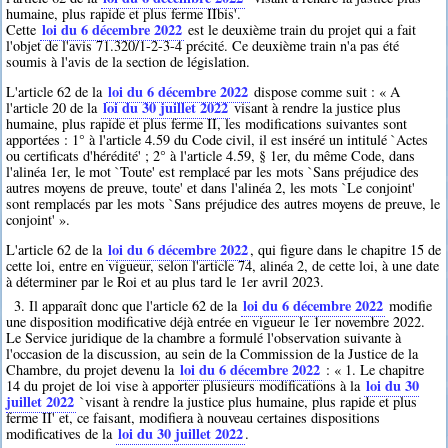
humaine, plus rapide et plus ferme IIbis'.
loi du 6 décembre 2022
Cette
est le deuxième train du projet qui a fait
l'objet de l'avis 71.320/1-2-3-4 précité. Ce deuxième train n'a pas été
soumis à l'avis de la section de législation.
loi du 6 décembre 2022
L'article 62 de la
dispose comme suit : « A
loi du 30 juillet 2022
l'article 20 de la
visant à rendre la justice plus
humaine, plus rapide et plus ferme II, les modifications suivantes sont
apportées : 1° à l'article 4.59 du Code civil, il est inséré un intitulé `Actes
ou certificats d'hérédité' ; 2° à l'article 4.59, § 1er, du même Code, dans
l'alinéa 1er, le mot `Toute' est remplacé par les mots `Sans préjudice des
autres moyens de preuve, toute' et dans l'alinéa 2, les mots `Le conjoint'
sont remplacés par les mots `Sans préjudice des autres moyens de preuve, le
conjoint' ».
loi du 6 décembre 2022
L'article 62 de la
, qui figure dans le chapitre 15 de
cette loi, entre en vigueur, selon l'article 74, alinéa 2, de cette loi, à une date
à déterminer par le Roi et au plus tard le 1er avril 2023.
loi du 6 décembre 2022
3. Il apparaît donc que l'article 62 de la
modifie
une disposition modificative déjà entrée en vigueur le 1er novembre 2022.
Le Service juridique de la chambre a formulé l'observation suivante à
l'occasion de la discussion, au sein de la Commission de la Justice de la
loi du 6 décembre 2022
Chambre, du projet devenu la
: « 1. Le chapitre
loi du 30
14 du projet de loi vise à apporter plusieurs modifications à la
juillet 2022
`visant à rendre la justice plus humaine, plus rapide et plus
ferme II' et, ce faisant, modifiera à nouveau certaines dispositions
loi du 30 juillet 2022
modificatives de la
.