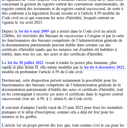
concernant la gestion du registre central des conventions matrimoniales, du
registre central des testaments et du registre central successoral, de sorte à
être conforme à la législation fiscale récente et à l'article 4.59 modifié du
Code civil en ce qui concerne les actes d'hérédité, lesquels entrent en
vigueur le 1er avril 2023.
loi du 6 mai 2009
Depuis la
qui a inséré dans le Code civil un article
1240bis, les receveurs des bureaux de successions à l'origine et par la suite
les fonctionnaires des bureaux compétents de l'Administration générale de
la documentation patrimoniale peuvent établir dans certains cas des
certificats d'hérédité tandis que les notaires ont d'emblée été habilités à
établir, dans tous les cas, des actes et des certificats d'hérédité.
loi du 30 juillet 2022
La
visant à rendre la justice plus humaine, plus
loi du 6 décembre 2022
rapide et plus ferme II, elle-même modifiée par la
,
modifie en profondeur l'article 4.59 du Code civil.
Dorénavant, cette disposition prévoit notamment la possibilité pour les
fonctionnaires des bureaux compétents de l'Administration générale de la
documentation patrimoniale d'établir des actes et certificats d'hérédité, tout
en les contraignant à inscrire ces actes et certificats dans le registre central
successoral (voir art. 4.59, § 2, alinéa 6, du Code civil).
Il convient d'adapter l'arrêté royal du 23 juin 2022 pour fixer les modalités
pratiques et le délai d'inscription, comme cela a déjà été fixé pour les
notaires et les greffes.
L'article 1er en projet prévoit dès lors que, tout comme c'est le cas pour les