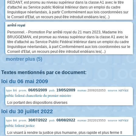
REDANT, est promu au niveau supérieur dans la classe A1 avec le titre
d'attaché au Service public fédéral Intérieur dans un emploi du cadre
linguistique néerlandais, à partir Conformément aux lois coordonnées sur
le Conseil d'Etat, un recours peut être introduit endéans les(...)
arrêté royal
Personnel. - Promotion Par arrêté royal du 21 mars 2023, Madame Iris
BRUGGEMAN, est promue au niveau supérieur dans la classe A1 avec le
titre d'attaché au Service Public Fédéral Intérieur dans un emploi du cadre
linguistique néerlandais, à part Conformément aux lois coordonnées sur le
Conseil d'Etat, un recours peut être introduit endéans les(...)
montrer plus (5)
Textes mentionnés par ce document:
loi du 06 mai 2009
loi
service
06/05/2009
19/05/2009
2009202053
type
prom.
pub.
numac
source
public federal chancellerie du premier ministre
Loi portant des dispositions diverses
loi du 30 juillet 2022
loi
service
30/07/2022
08/08/2022
2022015553
type
prom.
pub.
numac
source
public federal justice
Loi visant à rendre la justice plus humaine, plus rapide et plus ferme II