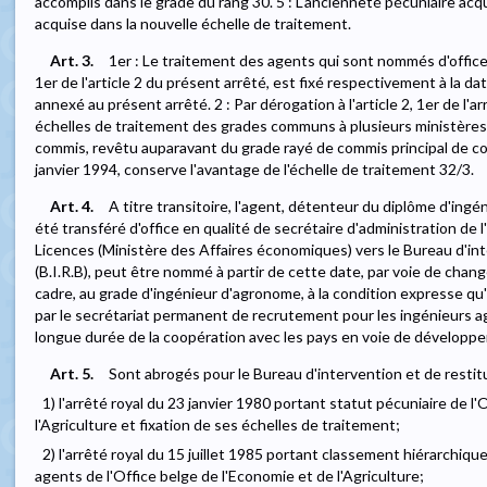
accomplis dans le grade du rang 30. 5 : L'ancienneté pécuniaire ac
acquise dans la nouvelle échelle de traitement.
Art. 3.
1er : Le traitement des agents qui sont nommés d'offi
1er de l'article 2 du présent arrêté, est fixé respectivement à la da
annexé au présent arrêté. 2 : Par dérogation à l'article 2, 1er de l'ar
échelles de traitement des grades communs à plusieurs ministères,
commis, revêtu auparavant du grade rayé de commis principal de com
janvier 1994, conserve l'avantage de l'échelle de traitement 32/3.
Art. 4.
A titre transitoire, l'agent, détenteur du diplôme d'ingé
été transféré d'office en qualité de secrétaire d'administration de 
Licences (Ministère des Affaires économiques) vers le Bureau d'int
(B.I.R.B), peut être nommé à partir de cette date, par voie de cha
cadre, au grade d'ingénieur d'agronome, à la condition expresse qu'
par le secrétariat permanent de recrutement pour les ingénieurs 
longue durée de la coopération avec les pays en voie de développ
Art. 5.
Sont abrogés pour le Bureau d'intervention et de restitu
1) l'arrêté royal du 23 janvier 1980 portant statut pécuniaire de l
l'Agriculture et fixation de ses échelles de traitement;
2) l'arrêté royal du 15 juillet 1985 portant classement hiérarchiq
agents de l'Office belge de l'Economie et de l'Agriculture;