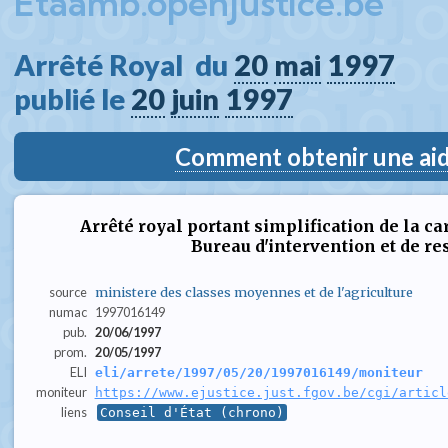
Etaamb.openjustice.be
Arrêté Royal  du 
20
mai
1997
publié le 
20
juin
1997
Comment obtenir une aide
Arrêté royal portant simplification de la ca
Bureau d'intervention et de re
source
ministere des classes moyennes et de l'agriculture
numac
1997016149
pub.
20/06/1997
prom.
20/05/1997
ELI
eli/arrete/1997/05/20/1997016149/moniteur
moniteur
https://www.ejustice.just.fgov.be/cgi/articl
liens
Conseil d'État (chrono)