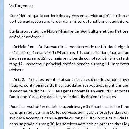
Vu l'urgence;
Considérant que la carrière des agents en service auprès du Bureau
doit être adaptée sans tarder dans l'intérêt fonctionnel dudit Bure
Sur la proposition de Notre Ministre de l'Agriculture et des Petit
arrêté et arrêtons :
Article 1er.
Au Bureau d'intervention et de restitution belge, l
: - à partir du 1er janvier 1994 au rang 13 : conseiller juridique au r
2e classe au rang 32 : commis principal de comptabilité - à la date 
rang 12 : inspecteur principal-chef de service au rang 11 : inspecteu
réviseur
Art. 2.
1er : Les agents qui sont titulaires d'un des grades rayés
gauche, sont nommés d'office, aux dates respectives mentionnées à 
la colonne de droite :. 2 : Les agents nommés en vertu du 1er con
l'ancienneté acquise dans le grade dont ils étaient titulaires.
Pour la consultation du tableau, voir image 3 : Pour le calcul de 
dans un grade du rang 10, les services admissibles prestés dans u
avoir été accomplis dans le grade du rang 10. 4 : Pour le calcul de
dans un grade du rang 30, les services admissibles prestés dans le