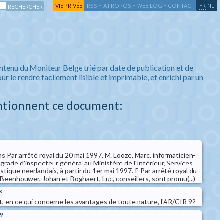
-
-
-
-
VIE PRIVÉE
RSS
A PROPOS
WEB LOG
CONTACT
FR
NL
ntenu du Moniteur Belge trié par date de publication et de
ur le rendre facilement lisible et imprimable, et enrichi par un
ntionnent ce document:
 Par arrêté royal du 20 mai 1997, M. Looze, Marc, informaticien-
grade d'inspecteur général au Ministère de l'Intérieur, Services
stique néerlandais, à partir du 1er mai 1997. P Par arrêté royal du
Beenhouwer, Johan et Boghaert, Luc, conseillers, sont promu(...)
8
t, en ce qui concerne les avantages de toute nature, l'AR/CIR 92
99