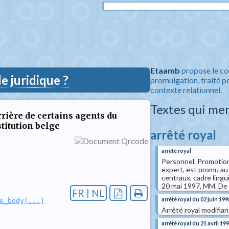
Etaamb
propose le co
 juridique ?
promulgation, traité po
contexte relationnel.
Textes qui me
rrière de certains agents du
stitution belge
arrêté royal
arrêté royal
Personnel. Promotions
expert, est promu au 
centraux, cadre lingui
20 mai 1997, MM. De 
FR | NL
arrêté royal du 02 juin 199
e_body(...)
Arrêté royal modifian
arrêté royal du 21 avril 19