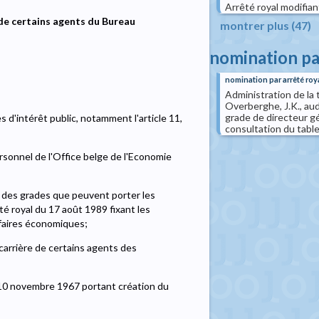
Arrêté royal modifian
 de certains agents du Bureau
montrer plus (47)
nomination pa
nomination par arrêté roy
Administration de la 
Overberghe, J.K., au
grade de directeur gé
s d'intérêt public, notamment l'article 11,
consultation du table
ersonnel de l'Office belge de l'Economie
ue des grades que peuvent porter les
êté royal du 17 août 1989 fixant les
ffaires économiques;
 carrière de certains agents des
du 10 novembre 1967 portant création du