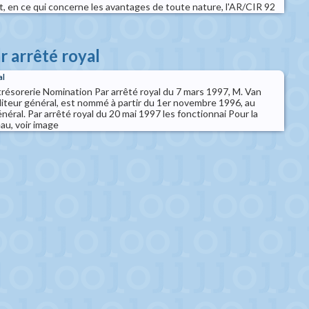
t, en ce qui concerne les avantages de toute nature, l'AR/CIR 92
r arrêté royal
al
trésorerie Nomination Par arrêté royal du 7 mars 1997, M. Van
diteur général, est nommé à partir du 1er novembre 1996, au
néral. Par arrêté royal du 20 mai 1997 les fonctionnai Pour la
au, voir image