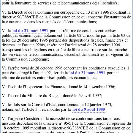
pour la fourniture de services de télécommunications déjà libéralisés;
Vu la Directive de la Commission européenne du 13 mars 1996 modifiant la
directive 90/388/CEE de la Commission en ce qui concerne l'instauration de
la concurrence dans les marchés de télécommunications;
loi du 21 mars 1991
Vu la
portant réforme de certaines entreprises
publiques économiques, notamment l'article 92 2, modifié par l'article 93 de
la loi du 20 décembre 1995 portant des dispositions fiscales, financières et
diverses, et l'article 92bis, inséré par l'arrêté royal du 28 octobre 1996
transposant les obligations en matière de libre concurrence sur les marchés
des services de télécommunications, découlant des directives en vigueur de
la Commission européenne;
Vu l'arrêté royal de 28 octobre 1996 concernant les conditions auxquelles il
loi du 21 mars 1991
peut être dérogé à l'article 92, 1er de la
portant
réforme de certaines entreprises publiques économiques;
Vu l'avis de l'Inspecteur des Finances, donné le 14 novembre 1996;
Vu l'accord du Ministre du Budget, donné le 29 avril 1997;
Vu les lois sur le Conseil d'Etat, coordonnées le 12 janvier 1973,
loi du 9 août 1980
notamment l'article 3, 1er, modifié par la
;
Vu l'urgence Considérant la nécessité de se conformer sans tarder aux
mesures découlant de la directive n° 95/51 de la Commission européenne du
18 octobre 1995 modifiant la directive 90/388/CEE de la Commission en ce
qui concerne la suppression des restrictions à l'utilisation des réseaux