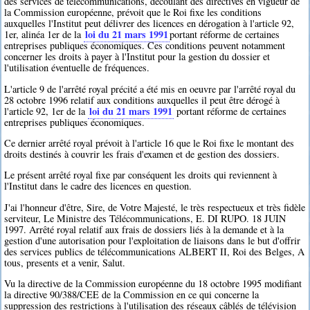
des services de télécommunications, découlant des directives en vigueur de
la Commission européenne, prévoit que le Roi fixe les conditions
auxquelles l'Institut peut délivrer des licences en dérogation à l'article 92,
loi du 21 mars 1991
1er, alinéa 1er de la
portant réforme de certaines
entreprises publiques économiques. Ces conditions peuvent notamment
concerner les droits à payer à l'Institut pour la gestion du dossier et
l'utilisation éventuelle de fréquences.
L'article 9 de l'arrêté royal précité a été mis en oeuvre par l'arrêté royal du
28 octobre 1996 relatif aux conditions auxquelles il peut être dérogé à
loi du 21 mars 1991
l'article 92, 1er de la
portant réforme de certaines
entreprises publiques économiques.
Ce dernier arrêté royal prévoit à l'article 16 que le Roi fixe le montant des
droits destinés à couvrir les frais d'examen et de gestion des dossiers.
Le présent arrêté royal fixe par conséquent les droits qui reviennent à
l'Institut dans le cadre des licences en question.
J'ai l'honneur d'être, Sire, de Votre Majesté, le très respectueux et très fidèle
serviteur, Le Ministre des Télécommunications, E. DI RUPO. 18 JUIN
1997. Arrêté royal relatif aux frais de dossiers liés à la demande et à la
gestion d'une autorisation pour l'exploitation de liaisons dans le but d'offrir
des services publics de télécommunications ALBERT II, Roi des Belges, A
tous, presents et a venir, Salut.
Vu la directive de la Commission européenne du 18 octobre 1995 modifiant
la directive 90/388/CEE de la Commission en ce qui concerne la
suppression des restrictions à l'utilisation des réseaux câblés de télévision