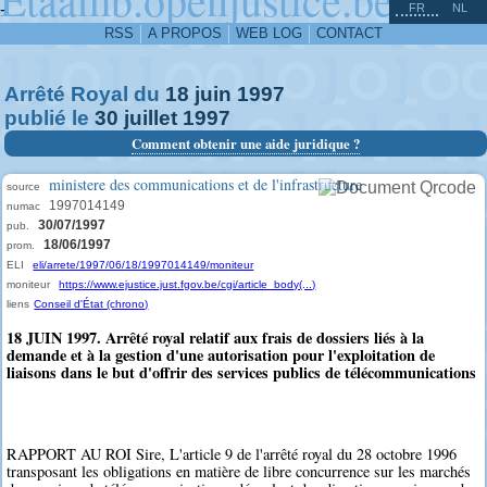
^
-
FR
NL
RSS
A PROPOS
WEB LOG
CONTACT
Arrêté Royal du
18
juin
1997
publié le
30
juillet
1997
Comment obtenir une aide juridique ?
ministere des communications et de l'infrastructure
source
1997014149
numac
30/07/1997
pub.
18/06/1997
prom.
ELI
eli/arrete/1997/06/18/1997014149/moniteur
moniteur
https://www.ejustice.just.fgov.be/cgi/article_body(...)
liens
Conseil d'État (chrono)
18 JUIN 1997. Arrêté royal relatif aux frais de dossiers liés à la
demande et à la gestion d'une autorisation pour l'exploitation de
liaisons dans le but d'offrir des services publics de télécommunications
RAPPORT AU ROI Sire, L'article 9 de l'arrêté royal du 28 octobre 1996
transposant les obligations en matière de libre concurrence sur les marchés