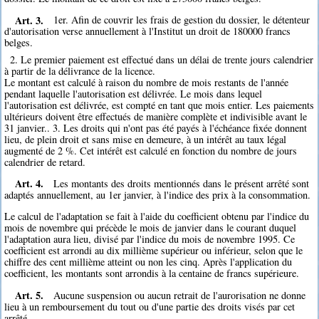
Art. 3.
1er. Afin de couvrir les frais de gestion du dossier, le détenteur
d'autorisation verse annuellement à l'Institut un droit de 180000 francs
belges.
2. Le premier paiement est effectué dans un délai de trente jours calendrier
à partir de la délivrance de la licence.
Le montant est calculé à raison du nombre de mois restants de l'année
pendant laquelle l'autorisation est délivrée. Le mois dans lequel
l'autorisation est délivrée, est compté en tant que mois entier. Les paiements
ultérieurs doivent être effectués de manière complète et indivisible avant le
31 janvier.. 3. Les droits qui n'ont pas été payés à l'échéance fixée donnent
lieu, de plein droit et sans mise en demeure, à un intérêt au taux légal
augmenté de 2 %. Cet intérêt est calculé en fonction du nombre de jours
calendrier de retard.
Art. 4.
Les montants des droits mentionnés dans le présent arrêté sont
adaptés annuellement, au 1er janvier, à l'indice des prix à la consommation.
Le calcul de l'adaptation se fait à l'aide du coefficient obtenu par l'indice du
mois de novembre qui précède le mois de janvier dans le courant duquel
l'adaptation aura lieu, divisé par l'indice du mois de novembre 1995. Ce
coefficient est arrondi au dix millième supérieur ou inférieur, selon que le
chiffre des cent millième atteint ou non les cinq. Après l'application du
coefficient, les montants sont arrondis à la centaine de francs supérieure.
Art. 5.
Aucune suspension ou aucun retrait de l'aurorisation ne donne
lieu à un remboursement du tout ou d'une partie des droits visés par cet
arrêté.