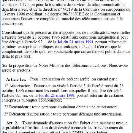
câblés de télévision pour la fourniture de services de télécommunications
déjà libéralisés, et de la directive n° 96/19 de la Commission européenne du
13 mars 1996 modifiant la directive 90/388/CEE de la Commission et
concernant l'ouverture complète du marché des télécommunications à la
concurrence;
Considérant que le présent arrêté n'apporte pas de modifications essentielles
à l'arrêté royal du 28 octobre 1996 relatif aux conditions auxquelles il peut
loi du 21 mars 1991
être dérogé à l'article 92, 1 de la
portant réforme de
certaines entreprises publiques économiques, mais qu'il n'en est que le
complément, de sorte qu'il est souhaitable que cet arrêté soit publié dans un
délai le plus bref;
Sur la proposition de Notre Ministre des Télécommunications, Nous avons
arrete et arretons :
Article 1er.
Pour l'application du présent arrêté, on entend par :
1° Autorisation : l'autorisation visée à l'article 3 de l'arrêté royal du 28
octobre 1996 concernant les conditions auxquelles il peut être dérogé à
loi du 21 mars 1991
l'article 92, 1er, de la
portant réforme de certaines
entreprises publiques économiques;
2° Demandeur : toute personne souhaitant obtenir une autorisation;
3° Détenteur d'autorisation : toute personne détenant une autorisation.
Art. 2.
Toute demande d'autorisation fait l'objet d'un paiement unique
et préalable à l'Institut d'un droit destiné à couvrir les frais d'examen du
dossier. Le montant de ce droit est fixé à 275000 francs belges.