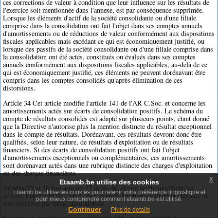
ces corrections de valeur à condition que leur influence sur les résultats de
l'exercice soit mentionnée dans l'annexe, est par conséquence supprimée.
Lorsque les éléments d'actif de la société consolidante ou d'une filiale
comprise dans la consolidation ont fait l'objet dans ses comptes annuels
d'amortissements ou de réductions de valeur conformément aux dispositions
fiscales applicables mais excédant ce qui est économiquement justifié, ou
lorsque des passifs de la société consolidante ou d'une filiale comprise dans
la consolidation ont été actés, constitués ou évalués dans ses comptes
annuels conformément aux dispositions fiscales applicables, au-delà de ce
qui est économiquement justifié, ces éléments ne peuvent dorénavant être
compris dans les comptes consolidés qu'après élimination de ces
distorsions.
Article 34 Cet article modifie l'article 141 de l'AR C.Soc. et concerne les
amortissements actés sur écarts de consolidation positifs. Le schéma du
compte de résultats consolidés est adapté sur plusieurs points, étant donné
que la Directive n'autorise plus la mention distincte du résultat exceptionnel
dans le compte de résultats. Dorénavant, ces résultats devront donc être
qualifiés, selon leur nature, de résultats d'exploitation ou de résultats
financiers. Si des écarts de consolidation positifs ont fait l'objet
d'amortissements exceptionnels ou complémentaires, ces amortissements
sont dorénavant actés dans une rubrique distincte des charges d'exploitation
ou des charges financières.
x
Etaamb.be utilise des cookies
Articles 35 et 36 Les articles 35 et 36 du présent arrêté modifient les
Etaamb.be utilise les cookies pour retenir votre préférence linguistique et
articles 144 et 146 de l'AR C.Soc. relatifs à l'application de la méthode de
pour mieux comprendre comment etaamb.be est utilisé.
consolidation par intégration globale.
Continuer
Plus de details
En vertu du deuxième alinéa de l'article 146 actuel de l'AR C.Soc., qui