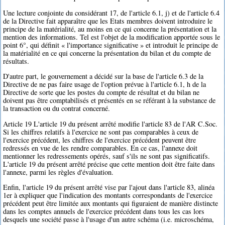
Une lecture conjointe du considérant 17, de l'article 6.1, j) et de l'article 6.4
de la Directive fait apparaître que les Etats membres doivent introduire le
principe de la matérialité, au moins en ce qui concerne la présentation et la
mention des informations. Tel est l'objet de la modification apportée sous le
point 6°, qui définit « l'importance significative » et introduit le principe de
la matérialité en ce qui concerne la présentation du bilan et du compte de
résultats.
D'autre part, le gouvernement a décidé sur la base de l'article 6.3 de la
Directive de ne pas faire usage de l'option prévue à l'article 6.1, h de la
Directive de sorte que les postes du compte de résultat et du bilan ne
doivent pas être comptabilisés et présentés en se référant à la substance de
la transaction ou du contrat concerné.
Article 19 L'article 19 du présent arrêté modifie l'article 83 de l'AR C.Soc.
Si les chiffres relatifs à l'exercice ne sont pas comparables à ceux de
l'exercice précédent, les chiffres de l'exercice précédent peuvent être
redressés en vue de les rendre comparables. En ce cas, l'annexe doit
mentionner les redressements opérés, sauf s'ils ne sont pas significatifs.
L'article 19 du présent arrêté précise que cette mention doit être faite dans
l'annexe, parmi les règles d'évaluation.
Enfin, l'article 19 du présent arrêté vise par l'ajout dans l'article 83, alinéa
1er à expliquer que l'indication des montants correspondants de l'exercice
précédent peut être limitée aux montants qui figuraient de manière distincte
dans les comptes annuels de l'exercice précédent dans tous les cas lors
desquels une société passe à l'usage d'un autre schéma (i.e. microschéma,