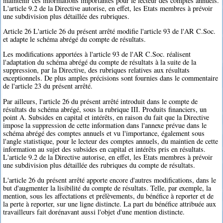
maintenir ces informations importantes pour le lecteur des comptes annuels.
L'article 9.2 de la Directive autorise, en effet, les Etats membres à prévoir
une subdivision plus détaillée des rubriques.
Article 26 L'article 26 du présent arrêté modifie l'article 93 de l'AR C.Soc.
et adapte le schéma abrégé du compte de résultats.
Les modifications apportées à l'article 93 de l'AR C.Soc. réalisent
l'adaptation du schéma abrégé du compte de résultats à la suite de la
suppression, par la Directive, des rubriques relatives aux résultats
exceptionnels. De plus amples précisions sont fournies dans le commentaire
de l'article 23 du présent arrêté.
Par ailleurs, l'article 26 du présent arrêté introduit dans le compte de
résultats du schéma abrégé, sous la rubrique III. Produits financiers, un
point A. Subsides en capital et intérêts, en raison du fait que la Directive
impose la suppression de cette information dans l'annexe prévue dans le
schéma abrégé des comptes annuels et vu l'importance, également sous
l'angle statistique, pour le lecteur des comptes annuels, du maintien de cette
information au sujet des subsides en capital et intérêts pris en résultats.
L'article 9.2 de la Directive autorise, en effet, les Etats membres à prévoir
une subdivision plus détaillée des rubriques du compte de résultats.
L'article 26 du présent arrêté apporte encore d'autres modifications, dans le
but d'augmenter la lisibilité du compte de résultats. Telle, par exemple, la
mention, sous les affectations et prélèvements, du bénéfice à reporter et de
la perte à reporter, sur une ligne distincte. La part du bénéfice attribuée aux
travailleurs fait dorénavant aussi l'objet d'une mention distincte.