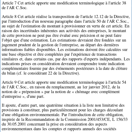
Article 7 Cet article apporte une modification terminologique à l'article 38
de l'AR C.Soc.
Article 8 Cet article réalise la transposition de l'article 12.12 de la Directive,
par l'introduction d'un nouveau paragraphe dans l'article 50 de l'AR C.Soc.,
au sujet de l'estimation du montant à provisionner en vertu de cet article. En
raison des incertitudes inhérentes aux activités des entreprises, le montant
de cette provision ne peut pas être évalué avec précision et ne peut faire
l'objet que d'une estimation. Les estimations devraient être fondées sur un
jugement prudent de la gestion de l'entreprise, au départ des dernières
informations fiables disponibles. Les estimations doivent être calculées sur
une base objective et être complétées par l'expérience de transactions
similaires et, dans certains cas, par des rapports d'experts indépendants. Les
indications prises en considération devraient comprendre toute indication
complémentaire fournie par des événements postérieurs à la date de clôture
du bilan (cf. le considérant 22 de la Directive).
Article 9 Cet article apporte une modification terminologique à l'article 54
de l'AR C.Soc., en raison du remplacement, au 1er janvier 2012, de la
notion de « prépension » par la notion de « chômage avec complément
d'entreprise », d'une part.
Il ajoute, d'autre part, une quatrième situation à la liste non limitative des
provisions à constituer, plus particulièrement pour les charges découlant
d'une obligation environnementale. Par l'introduction de cette obligation,
inspirée de la Recommandation de la Commission 2001/453/CE, L 156/33
du 30.05.2001 concernant la prise en considération des aspects
environnementaux dans les comptes et rapports annuels des sociétés