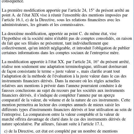
conséquence.
La première modification apportée par l'article 24, 15° du présent arrêté au
point A. de l'état XIX vise à réunir l'ensemble des mentions imposées par
l'article 16.1, e) de la Directive, sous les relations financières avec les
administrateurs, les gérants et les commissaires.
La deuxième modification, apportée au point C. du même état, vise
l'hypothèse où la société mère n'établit pas de comptes consolidés, en raison
du fait que ses filiales ne présentent, tant individuellement que
collectivement, qu'un intérêt négligeable, et introduit l'obligation de publier
certaines informations dans les comptes sociaux de l'entreprise mère.
La modification apportée à l'état XX. par l'article 24, 16° du présent arrêté,
réalise non seulement une adaptation terminologique, utilisant dorénavant
de façon consistante le terme « juste valeur », mais clarifie avant tout
l'adaptation de la méthode de l'évaluation à la juste valeur dans le cas des
instruments financiers dérivés. Dans la mesure où les règles actuelles
relatives aux mentions à prévoir dans l'annexe pourraient conduire à de
fausses conclusions au sujet du recours par les sociétés aux instruments
financiers dérivés, il s'indique de compléter l'annexe par un aperçu
comparatif de la valeur, du volume et de la nature de ces instruments. Cette
mention permettra au lecteur des comptes annuels de mieux saisir les
différents types d'instruments financiers dérivés et leur utilisation au sein de
l'entreprise. La comparaison entre la valeur comptable et la valeur de
marché offrira davantage de clarté dans le cas des instruments dérivés de
nature spéculative. Par ailleurs, faisant suite à l'article 17.1,
c) de la Directive, cet état est complété par un nombre de mentions