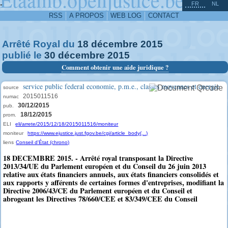
^
-
FR
NL
RSS
A PROPOS
WEB LOG
CONTACT
Arrêté Royal du
18
décembre
2015
publié le
30
décembre
2015
Comment obtenir une aide juridique ?
service public federal economie, p.m.e., classes moyennes et energie
source
2015011516
numac
30/12/2015
pub.
18/12/2015
prom.
ELI
eli/arrete/2015/12/18/2015011516/moniteur
moniteur
https://www.ejustice.just.fgov.be/cgi/article_body(...)
liens
Conseil d'État (chrono)
18 DECEMBRE 2015. - Arrêté royal transposant la Directive
2013/34/UE du Parlement européen et du Conseil du 26 juin 2013
relative aux états financiers annuels, aux états financiers consolidés et
aux rapports y afférents de certaines formes d'entreprises, modifiant la
Directive 2006/43/CE du Parlement européen et du Conseil et
abrogeant les Directives 78/660/CEE et 83/349/CEE du Conseil