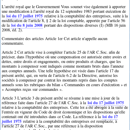
L'arrêté royal que le Gouvernement Vous soumet vise également à apporter
une modification à l'arrêté royal du 12 septembre 1983 portant exécution de
loi du 17 juillet 1975
la
relative à la comptabilité des entreprises, suite à la
modification de l'article 8, § 2 de la loi comptable, apportée par l'article 56
loi du 8 juin 2008
de la
portant des dispositions diverses (I) (MB 16 juin
2008, éd. 2).
Commentaire des articles Article 1er Cet article n'appelle aucun
commentaire.
Article 2 Cet article vise à compléter l'article 25 de l'AR C.Soc. afin de
préciser, dans l'hypothèse où une compensation est autorisée entre avoirs et
dettes, entre droits et engagements, ou entre produits et charges, que les
montants à compenser sont indiqués comme montants bruts dans l'annexe
aux comptes annuels. Une telle hypothèse est visée dans l'article 17 du
présent arrêté, qui, en vertu de l'article 6.2 de la Directive, autorise les
sociétés à compenser par contrat les montants repris dans les comptes
annuels sous les rubriques du bilan « Commandes en cours d'exécution » et
« Acomptes reçus sur commandes ».
Article 3 L'article 3 du présent arrêté se résume à une mise à jour de la
loi du 17 juillet 1975
référence faite dans l'article 27 de l'AR C.Soc. à la
relative à la comptabilité des entreprises. Cette loi a été abrogée à la suite de
l'entrée en vigueur du Code de droit économique et les dispositions qu'elle
loi du 17
contenait ont été introduites dans ce Code. La référence à la
juillet 1975
relative à la comptabilité des entreprises est remplacée, à
l'article 27 de l'AR C.Soc., par une référence à la disposition