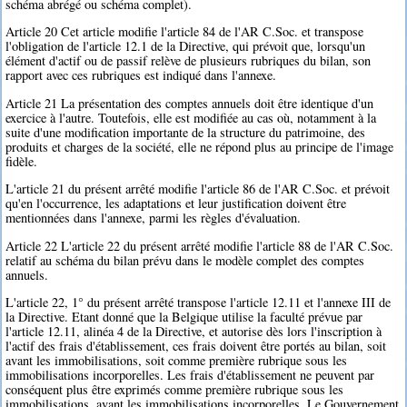
schéma abrégé ou schéma complet).
Article 20 Cet article modifie l'article 84 de l'AR C.Soc. et transpose
l'obligation de l'article 12.1 de la Directive, qui prévoit que, lorsqu'un
élément d'actif ou de passif relève de plusieurs rubriques du bilan, son
rapport avec ces rubriques est indiqué dans l'annexe.
Article 21 La présentation des comptes annuels doit être identique d'un
exercice à l'autre. Toutefois, elle est modifiée au cas où, notamment à la
suite d'une modification importante de la structure du patrimoine, des
produits et charges de la société, elle ne répond plus au principe de l'image
fidèle.
L'article 21 du présent arrêté modifie l'article 86 de l'AR C.Soc. et prévoit
qu'en l'occurrence, les adaptations et leur justification doivent être
mentionnées dans l'annexe, parmi les règles d'évaluation.
Article 22 L'article 22 du présent arrêté modifie l'article 88 de l'AR C.Soc.
relatif au schéma du bilan prévu dans le modèle complet des comptes
annuels.
L'article 22, 1° du présent arrêté transpose l'article 12.11 et l'annexe III de
la Directive. Etant donné que la Belgique utilise la faculté prévue par
l'article 12.11, alinéa 4 de la Directive, et autorise dès lors l'inscription à
l'actif des frais d'établissement, ces frais doivent être portés au bilan, soit
avant les immobilisations, soit comme première rubrique sous les
immobilisations incorporelles. Les frais d'établissement ne peuvent par
conséquent plus être exprimés comme première rubrique sous les
immobilisations, avant les immobilisations incorporelles. Le Gouvernement