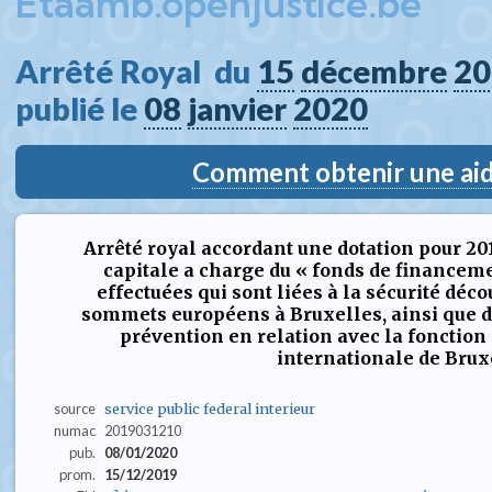
Etaamb.openjustice.be
Arrêté Royal  du 
15
décembre
20
publié le 
08
janvier
2020
Comment obtenir une aide
Arrêté royal accordant une dotation pour 20
capitale a charge du « fonds de financem
effectuées qui sont liées à la sécurité déco
sommets européens à Bruxelles, ainsi que de
prévention en relation avec la fonction 
internationale de Brux
source
service public federal interieur
numac
2019031210
pub.
08/01/2020
prom.
15/12/2019