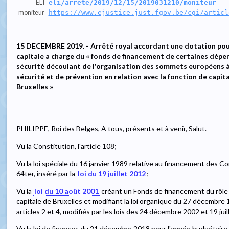
ELI
eli/arrete/2019/12/15/2019031210/moniteur
moniteur
https://www.ejustice.just.fgov.be/cgi/articl
15 DECEMBRE 2019. - Arrêté royal accordant une dotation pour
capitale a charge du « fonds de financement de certaines dépens
sécurité découlant de l'organisation des sommets européens à 
sécurité et de prévention en relation avec la fonction de capit
Bruxelles »
PHILIPPE, Roi des Belges, A tous, présents et à venir, Salut.
Vu la Constitution, l'article 108;
Vu la loi spéciale du 16 janvier 1989 relative au financement des C
64ter, inséré par la
loi du 19 juillet 2012
;
Vu la
loi du 10 août 2001
créant un Fonds de financement du rôle i
capitale de Bruxelles et modifiant la loi organique du 27 décembre
articles 2 et 4, modifiés par les lois des 24 décembre 2002 et 19 jui
Vu la loi de finances du 21 décembre 2018 pour l'année budgétaire