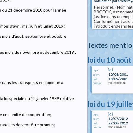
nomination par arrêté roy
Personnel. - Nomina
es du 21 décembre 2018 pour l'année
BROECK, est nommée a
justice dans un emploi
Conformément aux loi
introduit endéans les(
is d'avril, mai, juin et juillet 2019 ;
es mois d'août, septembre et octobre
Textes mentio
 les mois de novembre et décembre 2019 ;
loi du 10 août
loi
type
10/08/2001
prom.
18/09/2001
pub.
ité dans les transports en commun à
2001003418
numac
a loi spéciale du 12 janvier 1989 relative
loi du 19 juill
loi
e ce comité de coopération;
type
19/07/2012
prom.
22/08/2012
pub.
 Bruxelles doivent être promus;
2012204202
numac