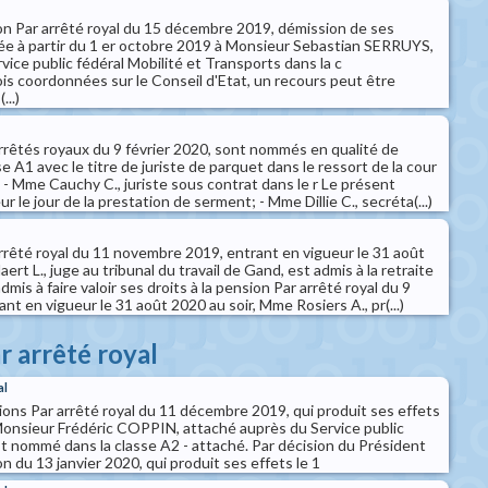
on Par arrêté royal du 15 décembre 2019, démission de ses
ée à partir du 1 er octobre 2019 à Monsieur Sebastian SERRUYS,
rvice public fédéral Mobilité et Transports dans la c
s coordonnées sur le Conseil d'Etat, un recours peut être
...)
arrêtés royaux du 9 février 2020, sont nommés en qualité de
se A1 avec le titre de juriste de parquet dans le ressort de la cour
: - Mme Cauchy C., juriste sous contrat dans le r Le présent
r le jour de la prestation de serment; - Mme Dillie C., secréta(...)
arrêté royal du 11 novembre 2019, entrant en vigueur le 31 août
ert L., juge au tribunal du travail de Gand, est admis à la retraite
dmis à faire valoir ses droits à la pension Par arrêté royal du 9
t en vigueur le 31 août 2020 au soir, Mme Rosiers A., pr(...)
r arrêté royal
al
ions Par arrêté royal du 11 décembre 2019, qui produit ses effets
, Monsieur Frédéric COPPIN, attaché auprès du Service public
st nommé dans la classe A2 - attaché. Par décision du Président
n du 13 janvier 2020, qui produit ses effets le 1