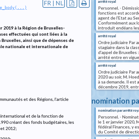
arrêté royal
FR | NL
Personnel. - Démissi
e_body(...)
fonctions est accord
agent de l'Etat au Se
Conformément aux loi
introduit endéans les(
 2019 à la Région de Bruxelles-
es effectuées qui sont liées à la
arrêté royal
Bruxelles, ainsi que de dépenses de
Ordre judiciaire Par 
ale nationale et internationale de
stagiaire dans la clas
d'appel de Bruxelles 
arrêté entre en vigueu
arrêté royal
Ordre judiciaire Par 
2020 au soir, M. Hoeda
à sa demande. Il est a
décembre 2019, entran
nomination pa
ommunautés et des Régions, l'article
nomination par arrêté roy
nternational et de la fonction de
Personnel. - Nominat
le 1 er janvier 2020
 1990 créant des fonds budgétaires, les
fédéral Finances, y e
llet 2012;
du Comité de directio
 2019;