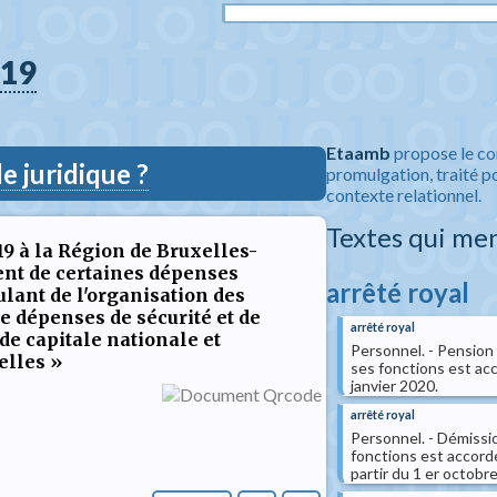
19
Etaamb
propose le co
 juridique ?
promulgation, traité po
contexte relationnel.
Textes qui me
19 à la Région de Bruxelles-
ent de certaines dépenses
arrêté royal
ulant de l'organisation des
 dépenses de sécurité et de
arrêté royal
de capitale nationale et
Personnel. - Pension
elles »
ses fonctions est ac
janvier 2020.
arrêté royal
Personnel. - Démissi
fonctions est accord
partir du 1 er octobr