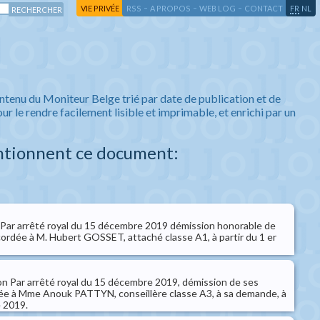
-
-
-
-
VIE PRIVÉE
RSS
A PROPOS
WEB LOG
CONTACT
FR
NL
ntenu du Moniteur Belge trié par date de publication et de
ur le rendre facilement lisible et imprimable, et enrichi par un
ntionnent ce document:
 Par arrêté royal du 15 décembre 2019 démission honorable de
cordée à M. Hubert GOSSET, attaché classe A1, à partir du 1 er
on Par arrêté royal du 15 décembre 2019, démission de ses
ée à Mme Anouk PATTYN, conseillère classe A3, à sa demande, à
e 2019.