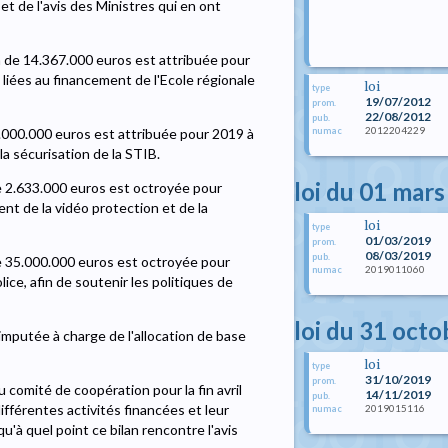
 et de l'avis des Ministres qui en ont
on de 14.367.000 euros est attribuée pour
 liées au financement de l'Ecole régionale
loi
type
19/07/2012
prom.
22/08/2012
pub.
2012204229
numac
3.000.000 euros est attribuée pour 2019 à
la sécurisation de la STIB.
loi du 01 mar
de 2.633.000 euros est octroyée pour
nt de la vidéo protection et de la
loi
type
01/03/2019
prom.
08/03/2019
pub.
de 35.000.000 euros est octroyée pour
2019011060
numac
ice, afin de soutenir les politiques de
loi du 31 oct
 imputée à charge de l'allocation de base
loi
type
31/10/2019
prom.
comité de coopération pour la fin avril
14/11/2019
pub.
ifférentes activités financées et leur
2019015116
numac
squ'à quel point ce bilan rencontre l'avis