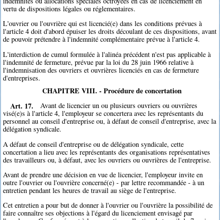
indemnités ou allocations spéciales octroyées en cas de licenciement en
vertu de dispositions légales ou réglementaires.
L'ouvrier ou l'ouvrière qui est licencié(e) dans les conditions prévues à
l'article 4 doit d'abord épuiser les droits découlant de ces dispositions, avant
de pouvoir prétendre à l'indemnité complémentaire prévue à l'article 4.
L'interdiction de cumul formulée à l'alinéa précédent n'est pas applicable à
l'indemnité de fermeture, prévue par la loi du 28 juin 1966 relative à
l'indemnisation des ouvriers et ouvrières licenciés en cas de fermeture
d'entreprises.
CHAPITRE VIII. - Procédure de concertation
Art. 17.
Avant de licencier un ou plusieurs ouvriers ou ouvrières
visé(e)s à l'article 4, l'employeur se concertera avec les représentants du
personnel au conseil d'entreprise ou, à défaut de conseil d'entreprise, avec la
délégation syndicale.
A défaut de conseil d'entreprise ou de délégation syndicale, cette
concertation a lieu avec les représentants des organisations représentatives
des travailleurs ou, à défaut, avec les ouvriers ou ouvrières de l'entreprise.
Avant de prendre une décision en vue de licencier, l'employeur invite en
outre l'ouvrier ou l'ouvrière concerné(e) - par lettre recommandée - à un
entretien pendant les heures de travail au siège de l'entreprise.
Cet entretien a pour but de donner à l'ouvrier ou l'ouvrière la possibilité de
faire connaître ses objections à l'égard du licenciement envisagé par