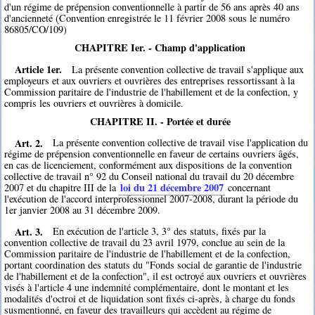
d'un régime de prépension conventionnelle à partir de 56 ans après 40 ans
d'ancienneté (Convention enregistrée le 11 février 2008 sous le numéro
86805/CO/109)
CHAPITRE Ier. - Champ d'application
Article 1er.
La présente convention collective de travail s'applique aux
employeurs et aux ouvriers et ouvrières des entreprises ressortissant à la
Commission paritaire de l'industrie de l'habillement et de la confection, y
compris les ouvriers et ouvrières à domicile.
CHAPITRE II. - Portée et durée
Art. 2.
La présente convention collective de travail vise l'application du
régime de prépension conventionnelle en faveur de certains ouvriers âgés,
en cas de licenciement, conformément aux dispositions de la convention
collective de travail n° 92 du Conseil national du travail du 20 décembre
loi du 21 décembre 2007
2007 et du chapitre III de la
concernant
l'exécution de l'accord interprofessionnel 2007-2008, durant la période du
1er janvier 2008 au 31 décembre 2009.
Art. 3.
En exécution de l'article 3, 3° des statuts, fixés par la
convention collective de travail du 23 avril 1979, conclue au sein de la
Commission paritaire de l'industrie de l'habillement et de la confection,
portant coordination des statuts du "Fonds social de garantie de l'industrie
de l'habillement et de la confection", il est octroyé aux ouvriers et ouvrières
visés à l'article 4 une indemnité complémentaire, dont le montant et les
modalités d'octroi et de liquidation sont fixés ci-après, à charge du fonds
susmentionné, en faveur des travailleurs qui accèdent au régime de