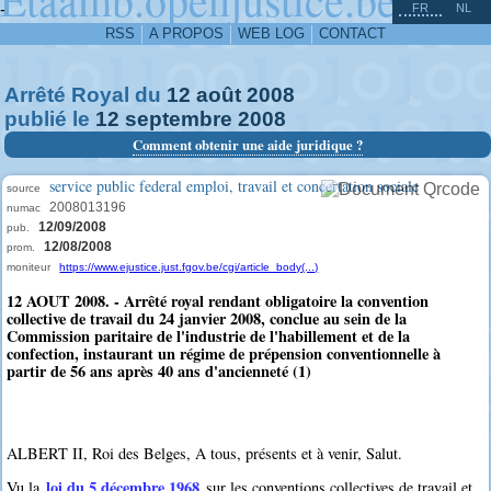
^
-
FR
NL
RSS
A PROPOS
WEB LOG
CONTACT
Arrêté Royal du
12
août
2008
publié le
12
septembre
2008
Comment obtenir une aide juridique ?
service public federal emploi, travail et concertation sociale
source
2008013196
numac
12/09/2008
pub.
12/08/2008
prom.
moniteur
https://www.ejustice.just.fgov.be/cgi/article_body(...)
12 AOUT 2008. - Arrêté royal rendant obligatoire la convention
collective de travail du 24 janvier 2008, conclue au sein de la
Commission paritaire de l'industrie de l'habillement et de la
confection, instaurant un régime de prépension conventionnelle à
partir de 56 ans après 40 ans d'ancienneté (1)
ALBERT II, Roi des Belges, A tous, présents et à venir, Salut.
loi du 5 décembre 1968
Vu la
sur les conventions collectives de travail et