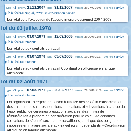
loi
service
21/12/2007
31/12/2007
2007012809
type
prom.
pub.
numac
source
public federal emploi, travail et concertation sociale
Loi relative à l'exécution de l'accord interprofessionnel 2007-2008
loi du 03 juillet 1978
loi
service
03/07/1978
12/03/2009
2009000158
type
prom.
pub.
numac
source
public federal interieur
Loi relative aux contrats de travail
loi
service
03/07/1978
03/07/2008
2008000527
type
prom.
pub.
numac
source
public federal interieur
Loi relative aux contrats de travail Coordination officieuse en langue
allemande
loi du 02 août 1971
loi
service
02/08/1971
20/02/2009
2009000070
type
prom.
pub.
numac
source
public federal interieur
Loi organisant un régime de liaison à l'indice des prix à la consommation
des traitements, salaires, pensions, allocations et subventions à charge du
trésor public, de certaines prestations sociales, des limites de
rémunération à prendre en considération pour le calcul de certaines
cotisations de sécurité sociale des travailleurs, ainsi que des obligations
imposées en matière sociale aux travailleurs indépendants. - Coordination
officieuse en langue allemande