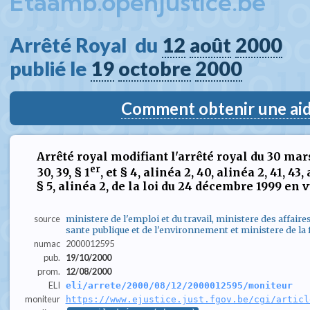
Etaamb.openjustice.be
Arrêté Royal  du 
12
août
2000
publié le 
19
octobre
2000
Comment obtenir une aide
Arrêté royal modifiant l'arrêté royal du 30 mar
er
30, 39, § 1
, et § 4, alinéa 2, 40, alinéa 2, 41, 43, 
§ 5, alinéa 2, de la loi du 24 décembre 1999 en
source
ministere de l'emploi et du travail, ministere des affaires
sante publique et de l'environnement et ministere de la
numac
2000012595
pub.
19/10/2000
prom.
12/08/2000
ELI
eli/arrete/2000/08/12/2000012595/moniteur
moniteur
https://www.ejustice.just.fgov.be/cgi/articl