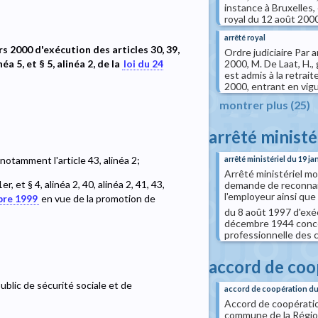
instance à Bruxelles,
royal du 12 août 2000,
arrêté royal
s 2000 d'exécution des articles 30, 39,
Ordre judiciaire Par 
inéa 5, et § 5, alinéa 2, de la
loi du 24
2000, M. De Laat, H.,
est admis à la retrai
2000, entrant en vigueu
montrer plus (25)
arrêté ministé
notamment l'article 43, alinéa 2;
arrêté ministériel du 19 ja
Arrêté ministériel mod
, et § 4, alinéa 2, 40, alinéa 2, 41, 43,
demande de reconnais
l'employeur ainsi que 
bre 1999
en vue de la promotion de
du 8 août 1997 d'exécu
décembre 1944 concern
professionnelle des
accord de coo
ublic de sécurité sociale et de
accord de coopération du 
Accord de coopératio
commune de la Région