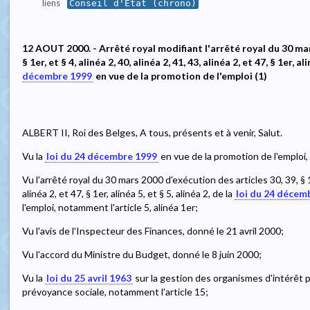
liens
Conseil d'État (chrono)
12 AOUT 2000. - Arrêté royal modifiant l'arrêté royal du 30 mar
§ 1er, et § 4, alinéa 2, 40, alinéa 2, 41, 43, alinéa 2, et 47, § 1er, al
décembre 1999
en vue de la promotion de l'emploi (1)
ALBERT II, Roi des Belges, A tous, présents et à venir, Salut.
Vu la
loi du 24 décembre 1999
en vue de la promotion de l'emploi, 
Vu l'arrêté royal du 30 mars 2000 d'exécution des articles 30, 39, § 1er
alinéa 2, et 47, § 1er, alinéa 5, et § 5, alinéa 2, de la
loi du 24 décem
l'emploi, notamment l'article 5, alinéa 1er;
Vu l'avis de l'Inspecteur des Finances, donné le 21 avril 2000;
Vu l'accord du Ministre du Budget, donné le 8 juin 2000;
Vu la
loi du 25 avril 1963
sur la gestion des organismes d'intérêt p
prévoyance sociale, notamment l'article 15;