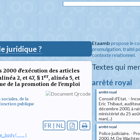
Etaamb
propose le co
 juridique ?
promulgation, traité po
contexte relationnel.
Textes qui me
s 2000 d'exécution des articles
er
alinéa 2, et 47, § 1
, alinéa 5, et
arrêté royal
 vue de la promotion de l'emploi
arrêté royal
Conseil d'Etat. - Inco
 sociales, de la
Eric Thibaut, auditeu
 fonction publique
décembre 2000, à rai
ministériel du 25 aoû
man(...)
FR | NL
arrêté royal
Police judiciaire. - 
e_body(...)
2000, M. De Wachter, 