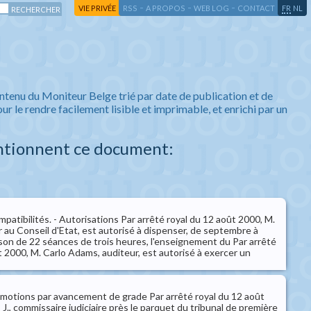
-
-
-
-
VIE PRIVÉE
RSS
A PROPOS
WEB LOG
CONTACT
FR
NL
ntenu du Moniteur Belge trié par date de publication et de
ur le rendre facilement lisible et imprimable, et enrichi par un
ntionnent ce document:
mpatibilités. - Autorisations Par arrêté royal du 12 août 2000, M.
r au Conseil d'Etat, est autorisé à dispenser, de septembre à
son de 22 séances de trois heures, l'enseignement du Par arrêté
t 2000, M. Carlo Adams, auditeur, est autorisé à exercer un
Promotions par avancement de grade Par arrêté royal du 12 août
J., commissaire judiciaire près le parquet du tribunal de première