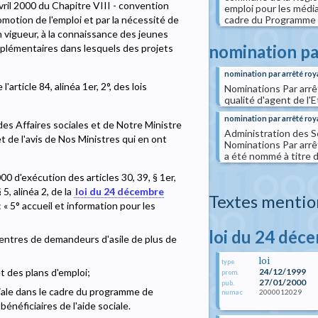
vril 2000 du Chapitre VIII - convention
emploi pour les média
omotion de l'emploi et par la nécessité de
cadre du Programme 
n vigueur, à la connaissance des jeunes
nomination pa
mplémentaires dans lesquels des projets
nomination par arrêté roy
'article 84, alinéa 1er, 2°, des lois
Nominations Par arrê
qualité d'agent de l'Et
nomination par arrêté roy
des Affaires sociales et de Notre Ministre
Administration des S
t de l'avis de Nos Ministres qui en ont
Nominations Par arrêt
a été nommé à titre dé
2000 d'exécution des articles 30, 39, § 1er,
§ 5, alinéa 2, de la
loi du 24 décembre
Textes mentio
« 5° accueil et information pour les
loi du 24 déc
centres de demandeurs d'asile de plus de
loi
type
et des plans d'emploi;
24/12/1999
prom.
27/01/2000
pub.
ciale dans le cadre du programme de
2000012029
numac
néficiaires de l'aide sociale.