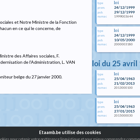
loi
type
24/12/1999
prom.
29/12/1999
pub.
1999003644
numac
sociales et Notre Ministre de la Fonction
chacun en ce qui le concerne, de
loi
type
24/12/1999
prom.
10/05/2000
pub.
2000003180
numac
istre des Affaires sociales, F.
loi du 25 avri
rnisation de l'Administration, L. VAN
loi
type
oniteur belge du 27 janvier 2000.
25/04/1963
prom.
21/02/2013
pub.
2013000100
numac
loi
type
25/04/1963
prom.
27/01/2015
pub.
2015000030
numac
Etaamb.be utilise des cookies
cookies pour retenir votre préférence linguistique et pour mieux comprendre comment