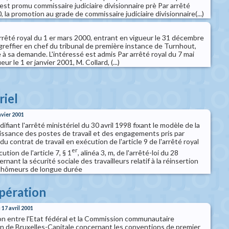
 est promu commissaire judiciaire divisionnaire prè Par arrêté
 la promotion au grade de commissaire judiciaire divisionnaire(...)
arrêté royal du 1 er mars 2000, entrant en vigueur le 31 décembre
 greffier en chef du tribunal de première instance de Turnhout,
te à sa demande. L'intéressé est admis Par arrêté royal du 7 mai
r le 1 er janvier 2001, M. Collard, (...)
riel
nvier 2001
ifiant l'arrêté ministériel du 30 avril 1998 fixant le modèle de la
sance des postes de travail et des engagements pris par
du contrat de travail en exécution de l'article 9 de l'arrêté royal
er
tion de l'article 7, § 1
, alinéa 3, m, de l'arrêté-loi du 28
ant la sécurité sociale des travailleurs relatif à la réinsertion
 chômeurs de longue durée
pération
17 avril 2001
n entre l'Etat fédéral et la Commission communautaire
 de Bruxelles-Capitale concernant les conventions de premier