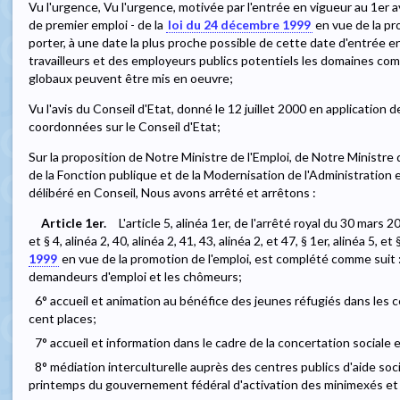
Vu l'urgence, Vu l'urgence, motivée par l'entrée en vigueur au 1er a
de premier emploi - de la
loi du 24 décembre 1999
en vue de la pr
porter, à une date la plus proche possible de cette date d'entrée e
travailleurs et des employeurs publics potentiels les domaines co
globaux peuvent être mis en oeuvre;
Vu l'avis du Conseil d'Etat, donné le 12 juillet 2000 en application de l
coordonnées sur le Conseil d'Etat;
Sur la proposition de Notre Ministre de l'Emploi, de Notre Ministre 
de la Fonction publique et de la Modernisation de l'Administration e
délibéré en Conseil, Nous avons arrêté et arrêtons :
Article 1er.
L'article 5, alinéa 1er, de l'arrêté royal du 30 mars 
et § 4, alinéa 2, 40, alinéa 2, 41, 43, alinéa 2, et 47, § 1er, alinéa 5, et 
1999
en vue de la promotion de l'emploi, est complété comme suit : 
demandeurs d'emploi et les chômeurs;
6° accueil et animation au bénéfice des jeunes réfugiés dans les 
cent places;
7° accueil et information dans le cadre de la concertation sociale 
8° médiation interculturelle auprès des centres publics d'aide so
printemps du gouvernement fédéral d'activation des minimexés et bé