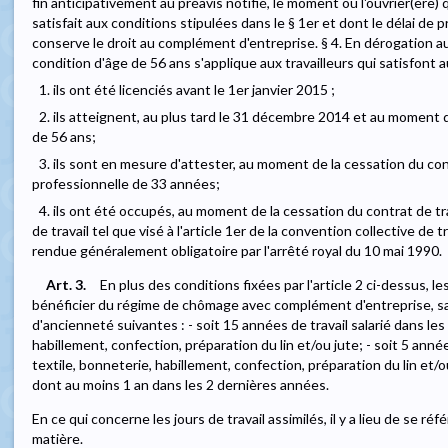
fin anticipativement au préavis notifié, le moment où l'ouvrier(ère) qui
satisfait aux conditions stipulées dans le § 1er et dont le délai de
conserve le droit au complément d'entreprise. § 4. En dérogation au §
condition d'âge de 56 ans s'applique aux travailleurs qui satisfont 
1. ils ont été licenciés avant le 1er janvier 2015 ;
2. ils atteignent, au plus tard le 31 décembre 2014 et au moment de
de 56 ans;
3. ils sont en mesure d'attester, au moment de la cessation du cont
professionnelle de 33 années;
4. ils ont été occupés, au moment de la cessation du contrat de t
de travail tel que visé à l'article 1er de la convention collective de 
rendue généralement obligatoire par l'arrêté royal du 10 mai 1990.
Art. 3.
En plus des conditions fixées par l'article 2 ci-dessus, l
bénéficier du régime de chômage avec complément d'entreprise, sat
d'ancienneté suivantes : - soit 15 années de travail salarié dans les
habillement, confection, préparation du lin et/ou jute; - soit 5 anné
textile, bonneterie, habillement, confection, préparation du lin et
dont au moins 1 an dans les 2 dernières années.
En ce qui concerne les jours de travail assimilés, il y a lieu de se ré
matière.