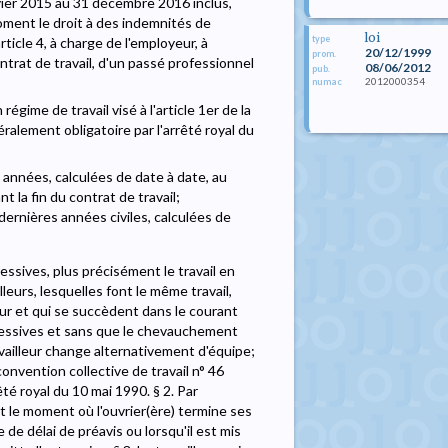
nvier 2015 au 31 décembre 2016 inclus,
oment le droit à des indemnités de
loi
type
icle 4, à charge de l'employeur, à
20/12/1999
prom.
ntrat de travail, d'un passé professionnel
08/06/2012
pub.
2012000354
numac
gime de travail visé à l'article 1er de la
ralement obligatoire par l'arrêté royal du
5 années, calculées de date à date, au
t la fin du contrat de travail;
dernières années civiles, calculées de
essives, plus précisément le travail en
urs, lesquelles font le même travail,
ur et qui se succèdent dans le courant
uccessives et sans que le chevauchement
availleur change alternativement d'équipe;
 convention collective de travail n° 46
té royal du 10 mai 1990. § 2. Par
it le moment où l'ouvrier(ère) termine ses
de délai de préavis ou lorsqu'il est mis