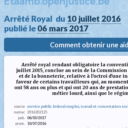
Etaamb.openjustice.be
Arrêté Royal  du 
10
juillet
2016
publié le 
06
mars
2017
Comment obtenir une aide
Arrêté royal rendant obligatoire la conventi
juillet 2015, conclue au sein de la Commission p
et de la bonneterie, relative à l'octroi d'un
faveur de certains travailleurs qui, au moment d
ont 58 ans ou plus et qui ont 20 ans de prestati
métier lourd, ainsi que le régi
source
service public federal emploi, travail et concertation soc
numac
2016202125
pub.
06/03/2017
prom.
10/07/2016