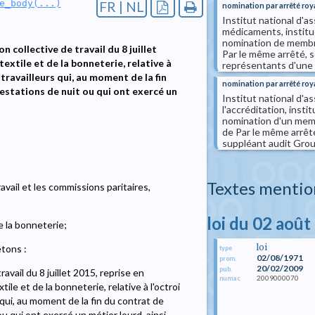
e_body(...)
FR | NL
nomination par arrêté roy
Institut national d'
médicaments, institu
nomination de membres
 collective de travail du 8 juillet
Par le même arrêté, 
textile et de la bonneterie, relative à
représentants d'une o
ravailleurs qui, au moment de la fin
nomination par arrêté roy
restations de nuit ou qui ont exercé un
Institut national d'a
l'accréditation, inst
nomination d'un membr
de Par le même arrê
suppléant audit Group
Textes mentio
avail et les commissions paritaires,
loi du 02 août
e la bonneterie;
loi
êtons :
type
02/08/1971
prom.
20/02/2009
pub.
avail du 8 juillet 2015, reprise en
2009000070
numac
ile et de la bonneterie, relative à l'octroi
qui, au moment de la fin du contrat de
ou qui ont exercé un métier lourd, ainsi