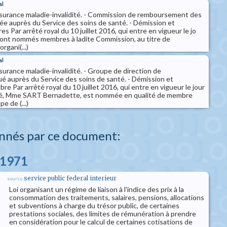
al
assurance maladie-invalidité. - Commission de remboursement des
ée auprès du Service des soins de santé. - Démission et
 Par arrêté royal du 10 juillet 2016, qui entre en vigueur le jo
sont nommés membres à ladite Commission, au titre de
rgani(...)
al
ssurance maladie-invalidité. - Groupe de direction de
itué auprès du Service des soins de santé. - Démission et
e Par arrêté royal du 10 juillet 2016, qui entre en vigueur le jour
té, Mme SART Bernadette, est nommée en qualité de membre
e de (...)
nnés par ce document:
 1971
service public federal interieur
source
Loi organisant un régime de liaison à l'indice des prix à la
consommation des traitements, salaires, pensions, allocations
et subventions à charge du trésor public, de certaines
prestations sociales, des limites de rémunération à prendre
en considération pour le calcul de certaines cotisations de