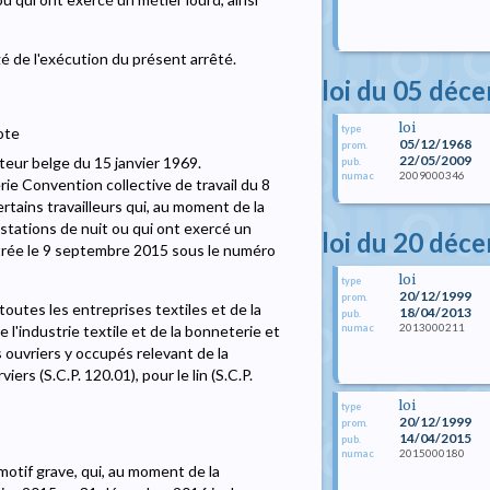
gé de l'exécution du présent arrêté.
loi du 05 déc
loi
type
ote
05/12/1968
prom.
22/05/2009
teur belge du 15 janvier 1969.
pub.
2009000346
numac
rie Convention collective de travail du 8
tains travailleurs qui, au moment de la
restations de nuit ou qui ont exercé un
loi du 20 déc
strée le 9 septembre 2015 sous le numéro
loi
type
20/12/1999
prom.
toutes les entreprises textiles et de la
18/04/2013
pub.
2013000211
numac
l'industrie textile et de la bonneterie et
s ouvriers y occupés relevant de la
rs (S.C.P. 120.01), pour le lin (S.C.P.
loi
type
20/12/1999
prom.
14/04/2015
pub.
2015000180
numac
r motif grave, qui, au moment de la