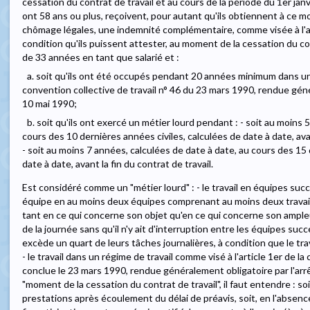
cessation du contrat de travail et au cours de la période du 1er ja
ont 58 ans ou plus, reçoivent, pour autant qu'ils obtiennent à ce m
chômage légales, une indemnité complémentaire, comme visée à l'art
condition qu'ils puissent attester, au moment de la cessation du co
de 33 années en tant que salarié et :
a. soit qu'ils ont été occupés pendant 20 années minimum dans un ré
convention collective de travail n° 46 du 23 mars 1990, rendue géné
10 mai 1990;
b. soit qu'ils ont exercé un métier lourd pendant : - soit au moins 
cours des 10 dernières années civiles, calculées de date à date, avan
- soit au moins 7 années, calculées de date à date, au cours des 15 
date à date, avant la fin du contrat de travail.
Est considéré comme un "métier lourd" : - le travail en équipes succ
équipe en au moins deux équipes comprenant au moins deux travaille
tant en ce qui concerne son objet qu'en ce qui concerne son ample
de la journée sans qu'il n'y ait d'interruption entre les équipes s
excède un quart de leurs tâches journalières, à condition que le tr
- le travail dans un régime de travail comme visé à l'article 1er de la
conclue le 23 mars 1990, rendue généralement obligatoire par l'arrê
"moment de la cessation du contrat de travail", il faut entendre : so
prestations après écoulement du délai de préavis, soit, en l'absence 