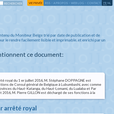
-
-
-
-
VIE PRIVÉE
RSS
A PROPOS
WEB LOG
CONTACT
FR
NL
ntenu du Moniteur Belge trié par date de publication et de
ur le rendre facilement lisible et imprimable, et enrichi par un
ntionnent ce document:
êté royal du 1 er juillet 2016, M. Stéphane DOPPAGNE est
ctions de Consul général de Belgique à Lubumbashi, avec comme
provinces du Haut-Katanga, du Haut-Lomami, du Lualaba et Par
llet 2016, M. Pierre GILLON est déchargé de ses fonctions à la
r arrêté royal