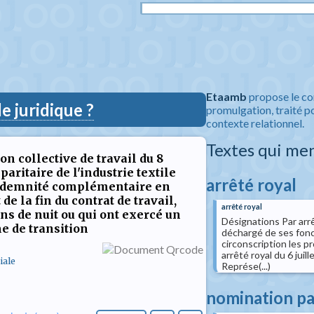
Etaamb
propose le co
 juridique ?
promulgation, traité po
contexte relationnel.
Textes qui me
on collective de travail du 8
aritaire de l'industrie textile
arrêté royal
e indemnité complémentaire en
e la fin du contrat de travail,
arrêté royal
ons de nuit ou qui ont exercé un
Désignations Par arr
me de transition
déchargé de ses fon
circonscription les 
arrêté royal du 6 jui
iale
Représe(...)
nomination pa