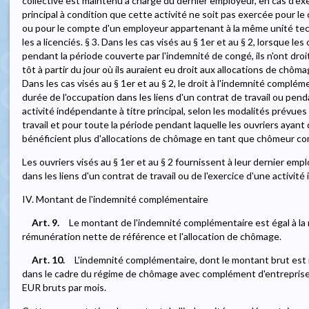
collective est maintenu à charge du dernier employeur, en cas d'exe
principal à condition que cette activité ne soit pas exercée pour le
ou pour le compte d'un employeur appartenant à la même unité tech
les a licenciés. § 3. Dans les cas visés au § 1er et au § 2, lorsque les
pendant la période couverte par l'indemnité de congé, ils n'ont dro
tôt à partir du jour où ils auraient eu droit aux allocations de chômage 
Dans les cas visés au § 1er et au § 2, le droit à l'indemnité compl
durée de l'occupation dans les liens d'un contrat de travail ou pend
activité indépendante à titre principal, selon les modalités prévues
travail et pour toute la période pendant laquelle les ouvriers ayant
bénéficient plus d'allocations de chômage en tant que chômeur co
Les ouvriers visés au § 1er et au § 2 fournissent à leur dernier em
dans les liens d'un contrat de travail ou de l'exercice d'une activité
IV. Montant de l'indemnité complémentaire
Art. 9.
Le montant de l'indemnité complémentaire est égal à la m
rémunération nette de référence et l'allocation de chômage.
Art. 10.
L'indemnité complémentaire, dont le montant brut est 
dans le cadre du régime de chômage avec complément d'entreprise 
EUR bruts par mois.