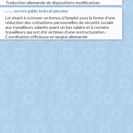
Traduction allemande de dispositions modificatives
service public federal interieur
source
Loi visant à octroyer un bonus à l'emploi sous la forme d'une
réduction des cotisations personnelles de sécurité sociale
aux travailleurs salariés ayant un bas salaire et à certains
travailleurs qui ont été victimes d'une restructuration. -
Coordination officieuse en langue allemande