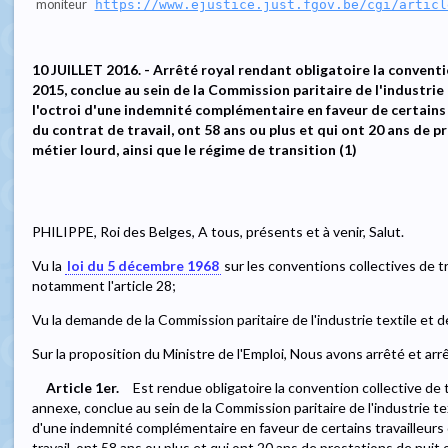
moniteur
https://www.ejustice.just.fgov.be/cgi/articl
10 JUILLET 2016. - Arrêté royal rendant obligatoire la convention
2015, conclue au sein de la Commission paritaire de l'industrie 
l'octroi d'une indemnité complémentaire en faveur de certains t
du contrat de travail, ont 58 ans ou plus et qui ont 20 ans de p
métier lourd, ainsi que le régime de transition (1)
PHILIPPE, Roi des Belges, A tous, présents et à venir, Salut.
Vu la
loi du 5 décembre 1968
sur les conventions collectives de tr
notamment l'article 28;
Vu la demande de la Commission paritaire de l'industrie textile et d
Sur la proposition du Ministre de l'Emploi, Nous avons arrêté et arr
Article 1er.
Est rendue obligatoire la convention collective de tr
annexe, conclue au sein de la Commission paritaire de l'industrie text
d'une indemnité complémentaire en faveur de certains travailleurs 
travail, ont 58 ans ou plus et qui ont 20 ans de prestations de nuit 