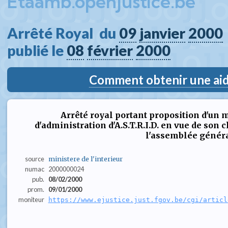
Etaamb.openjustice.be
Arrêté Royal  du 
09
janvier
2000
publié le 
08
février
2000
Comment obtenir une aide
Arrêté royal portant proposition d'un 
d'administration d'A.S.T.R.I.D. en vue de son
l'assemblée génér
source
ministere de l'interieur
numac
2000000024
pub.
08/02/2000
prom.
09/01/2000
moniteur
https://www.ejustice.just.fgov.be/cgi/articl