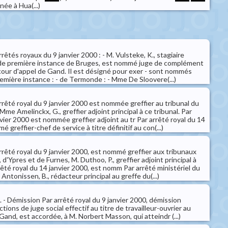
née à Hua(...)
rrêtés royaux du 9 janvier 2000 : - M. Vulsteke, K., stagiaire
al de première instance de Bruges, est nommé juge de complément
 cour d'appel de Gand. Il est désigné pour exer - sont nommés
remière instance : - de Termonde : - Mme De Sloovere(...)
arrêté royal du 9 janvier 2000 est nommée greffier au tribunal du
me Amelinckx, G., greffier adjoint principal à ce tribunal. Par
nvier 2000 est nommée greffier adjoint au tr Par arrêté royal du 14
 greffier-chef de service à titre définitif au con(...)
arrêté royal du 9 janvier 2000, est nommé greffier aux tribunaux
, d'Ypres et de Furnes, M. Duthoo, P., greffier adjoint principal à
rêté royal du 14 janvier 2000, est nomm Par arrêté ministériel du
Antonissen, B., rédacteur principal au greffe du(...)
l. - Démission Par arrêté royal du 9 janvier 2000, démission
ions de juge social effectif au titre de travailleur-ouvrier au
 Gand, est accordée, à M. Norbert Masson, qui atteindr (...)