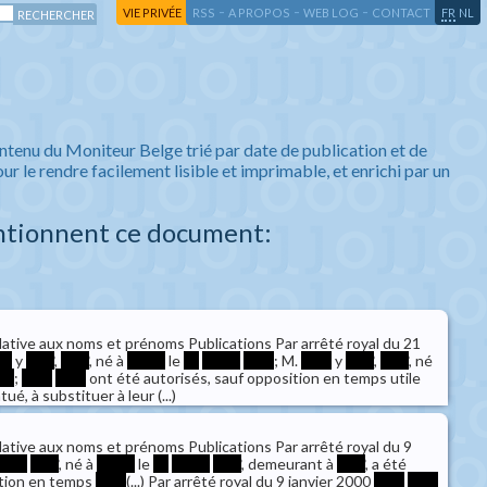
-
-
-
-
VIE PRIVÉE
RSS
A PROPOS
WEB LOG
CONTACT
FR
NL
ntenu du Moniteur Belge trié par date de publication et de
ur le rendre facilement lisible et imprimable, et enrichi par un
ntionnent ce document:
lative aux noms et prénoms Publications Par arrêté royal du 21
**
y
****
,
****
, né à
*****
le
**
*****
****
; M.
****
y
****
,
****
, né
**
;
****
****
ont été autorisés, sauf opposition en temps utile
tué, à substituer à leur (...)
lative aux noms et prénoms Publications Par arrêté royal du 9
****
****
, né à
*****
le
**
*****
****
, demeurant à
****
, a été
ition en temps
****
(...) Par arrêté royal du 9 janvier 2000
****
****