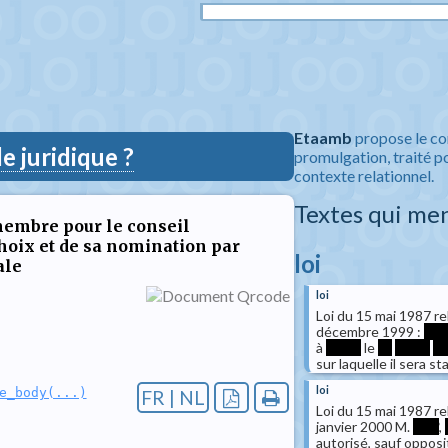
Etaamb
propose le co
 juridique ?
promulgation, traité po
contexte relationnel.
Textes qui me
membre pour le conseil
 choix et de sa nomination par
loi
ale
loi
Loi du 15 mai 1987 re
décembre 1999 :
***
à
*****
le
**
*****
**
sur laquelle il sera sta
loi
e_body(...)
FR | NL
Loi du 15 mai 1987 re
janvier 2000 M.
****
,
autorisé, sauf oppos