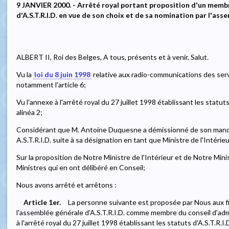
9 JANVIER 2000. - Arrêté royal portant proposition d'un membr
d'A.S.T.R.I.D. en vue de son choix et de sa nomination par l'as
ALBERT II, Roi des Belges, A tous, présents et à venir, Salut.
Vu la
loi du 8 juin 1998
relative aux radio-communications des serv
notamment l'article 6;
Vu l'annexe à l'arrêté royal du 27 juillet 1998 établissant les statuts
alinéa 2;
Considérant que M. Antoine Duquesne a démissionné de son mandat
A.S.T.R.I.D. suite à sa désignation en tant que Ministre de l'Intér
Sur la proposition de Notre Ministre de l'Intérieur et de Notre Mini
Ministres qui en ont délibéré en Conseil;
Nous avons arrêté et arrêtons :
Article 1er.
La personne suivante est proposée par Nous aux f
l'assemblée générale d'A.S.T.R.I.D. comme membre du conseil d'admin
à l'arrêté royal du 27 juillet 1998 établissant les statuts d'A.S.T.R.I.