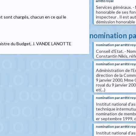
arrêté royal
Services généraux. - M
honorable de ses fonc
inspecteur . Il est aut
et sont chargés, chacun en ce qui le
démission honorable 
nomination pa
Ministre du Budget, J. VANDE LANOTTE
nomination par arrêté roy
Conseil d'Etat. - Nom
Constantin Nikis, réf
nomination par arrêté roy
Administration de l'
direction de la Commi
9 janvier 2000, Mme 
royal du 9 janvier 2
et(...)
nomination par arrêté roy
Institut national d'a
technique intermutua
nomination de membres
er septembre 1999, dé
nomination par arrêté roy
Institut national d'a