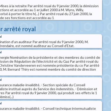
ises à la retraite Par arrêté royal du 9 janvier 2000, la démission
tions et accordée au 1 er juillet 2000 à M. Wyns, Willy,
orisé à porter le titre h(...) Par arrêté royal du 27 juin 2000, la
de ses fonctions est accordée au 1
r arrêté royal
al
ination d'un auditeur Par arrêté royal du 9 janvier 2000, M.
érendaire, est nommé auditeur au Conseil d'Etat.
al
Energie Nomination de la présidente et des membres du comité de
ssion de Régulation de l'électricité et du Gaz Par arrêté royal du
Christine Vanderveeren est nommée présidente du co Par arrêté
000, M. Bernard Thiry est nommé membre du comité de direction
al
ssurance maladie-invalidité. - Section spéciale du Conseil
liste institué auprès du Service des indemnités. - Démission et
 Par arrêté royal du 9 janvier 2000, qui produit ses effets le 1
miss(...)
al
ssurance maladie-invalidité. - Conseil technique intermutualiste