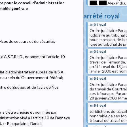
e pour le conseil d'administration
****
,
****
Alexandra, 
semblée générale
arrêté royal
arrêté royal
Ordre judiciaire Par a
judiciaire au tribun
pour le ressort de la
ices de secours et de sécurité,
juge au tribunal de p
arrêté royal
 d'A.S.T.R.I.D., notamment l'article 10,
Ordre judiciaire Par 
travail de Termonde, M
arrêté royal du 13 ja
janvier 2000 est nommé
 d'administrateur auprès de la S.A.
ieur au sein du Gouvernement fédéral;
arrêté royal
Ordre judiciaire Par 
stre du Budget et de l'avis de Nos
du travail de Courtrai
ces tribunaux. Par ar
28 janvier 2000, Mme 
arrêté royal
Juridictions du travai
ins d'être choisie et nommée par
honorable de ses fonct
istration visé à l'article 10 de l'annexe
tribunal du travail de
D. : - Bacquelaine, Daniel.