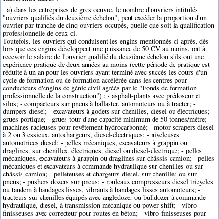
a) dans les entreprises de gros oeuvre, le nombre d'ouvriers intitulés
"ouvriers qualifiés du deuxième échelon", peut excéder la proportion d'un
ouvrier par tranche de cinq ouvriers occupés, quelle que soit la qualification
professionnelle de ceux-ci.
Toutefois, les ouvriers qui conduisent les engins mentionnés ci-après, dès
lors que ces engins développent une puissance de 50 CV au moins, ont à
recevoir le salaire de l'ouvrier qualifié du deuxième échelon s'ils ont une
expérience pratique de deux années au moins (cette période de pratique est
réduite à un an pour les ouvriers ayant terminé avec succès les cours d'un
cycle de formation ou de formation accélérée dans les centres pour
conducteurs d'engins de génie civil agréés par le "Fonds de formation
professionnelle de la construction") : - asphalt-plants avec prédoseur et
silos; - compacteurs sur pneus à ballaster, automoteurs ou à tracter; -
dumpers diesel; - excavateurs à godets sur chenilles, diesel ou électriques; -
grues-portique; - grues-tour d'une capacité minimum de 50 tonnes/mètre; -
machines racleuses pour revêtement hydrocarbonné; - motor-scrapers diesel
à 2 ou 3 essieux, autochargeurs, diesel-électriques; - niveleuses
automotrices diesel; - pelles mécaniques, excavateurs à grappin ou
draglines, sur chenilles, électriques, diesel ou diesel-électrique; - pelles
mécaniques, excavateurs à grappin ou draglines sur châssis-camion; - pelles
mécaniques et excavateurs à commande hydraulique sur chenilles ou sur
châssis-camion; - pelleteuses et chargeurs diesel, sur chenilles ou sur
pneus; - pushers dozers sur pneus; - rouleaux compresseurs diesel tricycles
ou tandem à bandages lisses, vibrants à bandages lisses automoteurs; -
tracteurs sur chenilles équipés avec angledozer ou bulldozer à commande
hydraulique, diesel, à transmission mécanique ou power shift; - vibro-
finisseuses avec correcteur pour routes en béton; - vibro-finisseuses pour