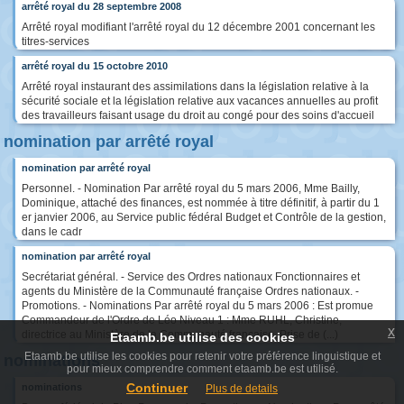
arrêté royal du 28 septembre 2008
Arrêté royal modifiant l'arrêté royal du 12 décembre 2001 concernant les
titres-services
arrêté royal du 15 octobre 2010
Arrêté royal instaurant des assimilations dans la législation relative à la
sécurité sociale et la législation relative aux vacances annuelles au profit
des travailleurs faisant usage du droit au congé pour des soins d'accueil
nomination par arrêté royal
nomination par arrêté royal
Personnel. - Nomination Par arrêté royal du 5 mars 2006, Mme Bailly,
Dominique, attaché des finances, est nommée à titre définitif, à partir du 1
er janvier 2006, au Service public fédéral Budget et Contrôle de la gestion,
dans le cadr
nomination par arrêté royal
Secrétariat général. - Service des Ordres nationaux Fonctionnaires et
agents du Ministère de la Communauté française Ordres nationaux. -
Promotions. - Nominations Par arrêté royal du 5 mars 2006 : Est promue
Commandeur de l'Ordre de Léo Niveau 1 : Mme RUHL, Christine,
x
directrice au Ministère de la Communauté française. Prise de (...)
Etaamb.be utilise des cookies
Etaamb.be utilise les cookies pour retenir votre préférence linguistique et
nominations
pour mieux comprendre comment etaamb.be est utilisé.
Continuer
nominations
Plus de details