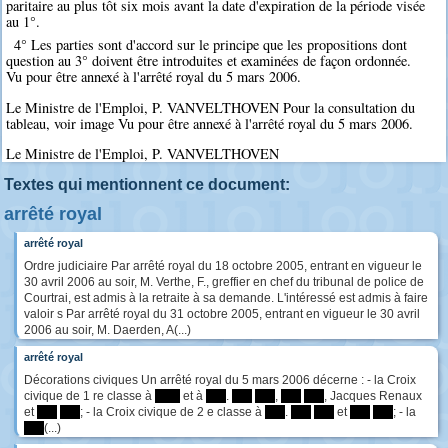
paritaire au plus tôt six mois avant la date d'expiration de la période visée
au 1°.
4° Les parties sont d'accord sur le principe que les propositions dont
question au 3° doivent être introduites et examinées de façon ordonnée.
Vu pour être annexé à l'arrêté royal du 5 mars 2006.
Le Ministre de l'Emploi, P. VANVELTHOVEN Pour la consultation du
tableau, voir image Vu pour être annexé à l'arrêté royal du 5 mars 2006.
Le Ministre de l'Emploi, P. VANVELTHOVEN
Textes qui mentionnent ce document:
arrêté royal
arrêté royal
Ordre judiciaire Par arrêté royal du 18 octobre 2005, entrant en vigueur le
30 avril 2006 au soir, M. Verthe, F., greffier en chef du tribunal de police de
Courtrai, est admis à la retraite à sa demande. L'intéressé est admis à faire
valoir s Par arrêté royal du 31 octobre 2005, entrant en vigueur le 30 avril
2006 au soir, M. Daerden, A(...)
arrêté royal
Décorations civiques Un arrêté royal du 5 mars 2006 décerne : - la Croix
civique de 1 re classe à
*****
et à
****
.
****
****
,
****
****
, Jacques Renaux
et
****
****
; - la Croix civique de 2 e classe à
****
.
****
****
et
****
****
; - la
****
(...)