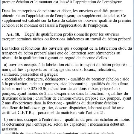
premier échelon et le montant est laissé à l'appréciation de l'employeur.
Dans les entreprises de peinture et décor, les ouvriers qualifiés peuvent
obtenir, selon l'appréciation de l'employeur, un supplément de salaire. Ce
supplément est calculé sur la base du salaire de l'ouvrier qualifié du premier
échelon et le montant est laissé à l'appréciation de l'employeur.
Art. 10.
Degré de qualification professionnelle pour les ouvriers
exerçant certaines tâches ou fonctions inhérentes au travail du béton préparé.
Les tâches et fonctions des ouvriers qui s'occupent de la fabrication et/ou du
transport du béton préparé ainsi que de l'entretien sont rémunérées au
niveau de la qualification figurant en regard de chacune d'elles :
a) ouvriers occupés à la fabrication et/ou au transport du béton préparé : -
non qualifiés : préposés au nettoyage des cours, locaux, réfectoires,
sanitaires, passerelles et garages;
- spécialisés : chargeurs, déchargeurs; - qualifiés du premier échelon : aide
à la production, aide aux pompes, aide laborantin; - qualifiés du deuxième
échelon moins 0,025 EUR : chauffeur de camions-mixer, préposé aux
pompes, ayant moins de 2 ans d'expérience dans la fonction; - qualifiés du
deuxième échelon : chauffeur de camions-mixer, préposé aux pompes, ayant
2 ans d'expérience dans la fonction; - qualifiés du deuxième échelon :
chauffeur de bulldozer, grutier, doseur, dispatcher, laborant qualifié avec
certificat C.F.T.B.; - personnel de maîtrise : voir l'article 21.
b) ouvriers occupés à l'entretien : - qualifiés du premier échelon au moins
(à déterminer par l'entreprise, selon les capacités) : mécanicien débutant,
graisseur;
- qualifiés du deuxième échelon : mécanicien, mécanicien général; -