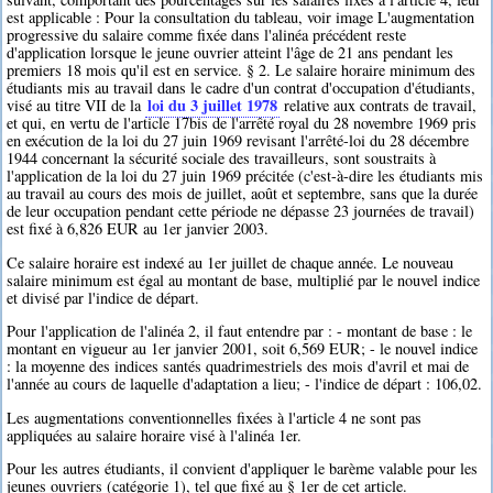
est applicable : Pour la consultation du tableau, voir image L'augmentation
progressive du salaire comme fixée dans l'alinéa précédent reste
d'application lorsque le jeune ouvrier atteint l'âge de 21 ans pendant les
premiers 18 mois qu'il est en service. § 2. Le salaire horaire minimum des
étudiants mis au travail dans le cadre d'un contrat d'occupation d'étudiants,
loi du 3 juillet 1978
visé au titre VII de la
relative aux contrats de travail,
et qui, en vertu de l'article 17bis de l'arrêté royal du 28 novembre 1969 pris
en exécution de la loi du 27 juin 1969 revisant l'arrêté-loi du 28 décembre
1944 concernant la sécurité sociale des travailleurs, sont soustraits à
l'application de la loi du 27 juin 1969 précitée (c'est-à-dire les étudiants mis
au travail au cours des mois de juillet, août et septembre, sans que la durée
de leur occupation pendant cette période ne dépasse 23 journées de travail)
est fixé à 6,826 EUR au 1er janvier 2003.
Ce salaire horaire est indexé au 1er juillet de chaque année. Le nouveau
salaire minimum est égal au montant de base, multiplié par le nouvel indice
et divisé par l'indice de départ.
Pour l'application de l'alinéa 2, il faut entendre par : - montant de base : le
montant en vigueur au 1er janvier 2001, soit 6,569 EUR; - le nouvel indice
: la moyenne des indices santés quadrimestriels des mois d'avril et mai de
l'année au cours de laquelle d'adaptation a lieu; - l'indice de départ : 106,02.
Les augmentations conventionnelles fixées à l'article 4 ne sont pas
appliquées au salaire horaire visé à l'alinéa 1er.
Pour les autres étudiants, il convient d'appliquer le barème valable pour les
jeunes ouvriers (catégorie 1), tel que fixé au § 1er de cet article.