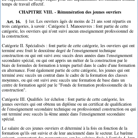
temps de travail effectif.
CHAPITRE VIII. - Rémunération des jeunes ouvriers
Art. 16.
§ 1er. Les ouvriers âgés de moins de 21 ans sont répartis en
trois catégories, à savoir : Catégorie I. Manoeuvres : font partie de cette
catégorie, les ouvriers qui n'ont suivi aucun enseignement professionnel de
la construction;
Catégorie II. Spécialisés : font partie de cette catégorie, les ouvriers qui ont
terminé avec fruit le deuxième degré de l'enseignement technique
construction ou qui ont suivi avec succès deux années dans l'enseignement
secondaire spécial, ou qui ont appris un métier de la construction par le
biais de formules de formation à temps partiel dans le cadre d'une formation
en alternance. Font également partie de cette catégorie, les jeunes qui ont
terminé avec succès un contrat dans le cadre de la formation des classes
moyennes, ou qui ont suivi avec succès une formation de base dans un
centre de formation agréé par le "Fonds de formation professionnelle de la
construction".
Catégorie III. Qualifiés 1er échelon : font partie de cette catégorie, les
jeunes ouvriers qui ont obtenu un diplôme ou un certificat de qualification
de l'enseignement secondaire technique ou professionnel construction ou qui
ont terminé avec succès la 4ème année dans l'enseignement secondaire
spécial.
Le salaire de ces jeunes ouvriers et déterminé à la fois en fonction de la
formation qu'ils ont suivie et de leur ancienneté dans le secteur. Le barème
suivant, comportant des pourcentages sur les salaires fixés à l'article 4, leur