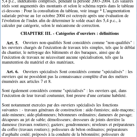
5,4 p.c., indexations comprises, pendant la période 2003-2004. Les salaires
réels sont augmentés des montants et selon le schéma repris dans le tableau
ci-dessous : Pour la consultation du tableau, voir image * L'augmentation
salariale prévue au 1er octobre 2004 est octroyée après une évaluation de
l'évolution de l'index afin de déterminer le solde exact des 5,4 p.c., à
calculer par catégorie, selon le mécanisme de correction.
CHAPITRE III. - Catégories d'ouvriers : définitions
Art. 5.
Ouvriers non-qualifiés Sont considérés comme "non-qualifiés" :
les ouvriers chargés de l'exécution de travaux très simples, tels que le déblai
du chantier, le nettoyage des bâtiments et des baraques, ainsi que de
l'exécution de travaux ne nécessitant aucune spécialisation, tels que la
manutention du matériel et des matériaux.
Art. 6.
Ouvriers spécialisés Sont considérés comme "spécialisés" : les
ouvriers qui ne possèdent pas la connaissance complète d'un des métiers
énumérés aux articles 7 et 8.
Sont également considérés comme "spécialisés" : les ouvriers qui, dans
l'exécution de leur travail coutumier, font preuve d'une certaine habileté.
Sont notamment exercées par des ouvriers spécialisés les fonctions
suivantes : - travaux généraux de construction : aide-fumistes; aide-maçons;
aide-mineurs; aide-plafonneurs; bétonneurs ordinaires; dameurs de pavage;
décapeurs au jet de sable; démolisseurs; dresseurs de joints derrière la
dameuse (travaux routiers); gaziers; goudronneurs; niveleurs et préparateurs
du coffre (travaux routiers); polisseurs de béton ordinaires; préparateurs
d'asphalte coulé; préposés à la conduite de la bétonnière; polisseurs de