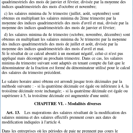
quadrimestriels des mois de janvier et février, divisée par la moyenne des
indices quadrimestriels des mois d'octobre et novembre;
c) les salaires minima du 3e trimestre (juillet, août, septembre) sont
obtenus en multipliant les salaires minima du 2ème trimestre par la
moyenne des indices quadrimestriels des mois d'avril et mai, divisée par la
moyenne des indices quadrimestriels des mois de janvier et février;
d) les salaires minima du 4e trimestre (octobre, novembre, décembre) sont
obtenus en multipliant les salaires minima du 3e trimestre par la moyenne
des indices quadrimestriels des mois de juillet et août, divisée par la
moyenne des indices quadrimestriels des mois d'avril et mai.
Si le résultat de ce calcul aboutit à un montant négatif, celui-ci n'est pas
appliqué mais décompté au prochain trimestre. Dans ce cas, les salaires
minima du trimestre suivant sont adaptés en tenant compte du fait que le
dénominateur de la fraction est formé du dénominateur utilisé pour le calcul
des salaires du trimestre précédent.
Le salaire horaire ainsi obtenu est arrondi jusque trois décimales par la
méthode suivante : - si la quatrième décimale est égale ou inférieure à 4, la
troisième décimale reste inchangée; - si la quatrième décimale est égale ou
supérieure à 5, la troisième décimale est augmentée d'une unité.
CHAPITRE VI. - Modalités diverses
Art. 13.
Les majorations des salaires résultant de la modification des
salaires minima et des salaires effectifs prennent cours aux dates de
modification indiquées à l'article 4.
Dans les entreprises où les périodes de paie ne prennent pas cours le