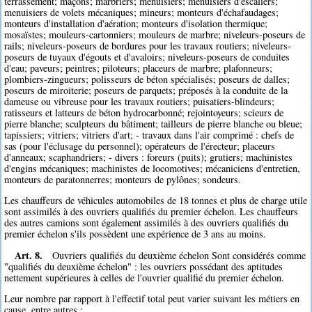
terrassement; maçons; marbriers; menuisiers; menuisiers d'escaliers;
menuisiers de volets mécaniques; mineurs; monteurs d'échafaudages;
monteurs d'installation d'aération; monteurs d'isolation thermique;
mosaïstes; mouleurs-cartonniers; mouleurs de marbre; niveleurs-poseurs de
rails; niveleurs-poseurs de bordures pour les travaux routiers; niveleurs-
poseurs de tuyaux d'égouts et d'avaloirs; niveleurs-poseurs de conduites
d'eau; paveurs; peintres; piloteurs; placeurs de marbre; plafonneurs;
plombiers-zingueurs; polisseurs de béton spécialisés; poseurs de dalles;
poseurs de miroiterie; poseurs de parquets; préposés à la conduite de la
dameuse ou vibreuse pour les travaux routiers; puisatiers-blindeurs;
ratisseurs et latteurs de béton hydrocarbonné; rejointoyeurs; scieurs de
pierre blanche; sculpteurs du bâtiment; tailleurs de pierre blanche ou bleue;
tapissiers; vitriers; vitriers d'art; - travaux dans l'air comprimé : chefs de
sas (pour l'éclusage du personnel); opérateurs de l'érecteur; placeurs
d'anneaux; scaphandriers; - divers : foreurs (puits); grutiers; machinistes
d'engins mécaniques; machinistes de locomotives; mécaniciens d'entretien,
monteurs de paratonnerres; monteurs de pylônes; sondeurs.
Les chauffeurs de véhicules automobiles de 18 tonnes et plus de charge utile
sont assimilés à des ouvriers qualifiés du premier échelon. Les chauffeurs
des autres camions sont également assimilés à des ouvriers qualifiés du
premier échelon s'ils possèdent une expérience de 3 ans au moins.
Art. 8.
Ouvriers qualifiés du deuxième échelon Sont considérés comme
"qualifiés du deuxième échelon" : les ouvriers possédant des aptitudes
nettement supérieures à celles de l'ouvrier qualifié du premier échelon.
Leur nombre par rapport à l'effectif total peut varier suivant les métiers en
cause, entre autres :