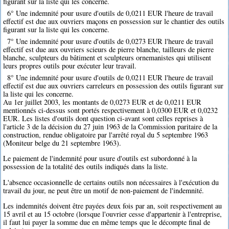
figurant sur la liste qui les concerne.
6° Une indemnité pour usure d'outils de 0,0211 EUR l'heure de travail
effectif est due aux ouvriers maçons en possession sur le chantier des outils
figurant sur la liste qui les concerne.
7° Une indemnité pour usure d'outils de 0,0273 EUR l'heure de travail
effectif est due aux ouvriers scieurs de pierre blanche, tailleurs de pierre
blanche, sculpteurs du bâtiment et sculpteurs ornemanistes qui utilisent
leurs propres outils pour exécuter leur travail.
8° Une indemnité pour usure d'outils de 0,0211 EUR l'heure de travail
effectif est due aux ouvriers carreleurs en possession des outils figurant sur
la liste qui les concerne.
Au 1er juillet 2003, les montants de 0,0273 EUR et de 0,0211 EUR
mentionnés ci-dessus sont portés respectivement à 0,0300 EUR et 0,0232
EUR. Les listes d'outils dont question ci-avant sont celles reprises à
l'article 3 de la décision du 27 juin 1963 de la Commission paritaire de la
construction, rendue obligatoire par l'arrêté royal du 5 septembre 1963
(Moniteur belge du 21 septembre 1963).
Le paiement de l'indemnité pour usure d'outils est subordonné à la
possession de la totalité des outils indiqués dans la liste.
L'absence occasionnelle de certains outils non nécessaires à l'exécution du
travail du jour, ne peut être un motif de non-paiement de l'indemnité.
Les indemnités doivent être payées deux fois par an, soit respectivement au
15 avril et au 15 octobre (lorsque l'ouvrier cesse d'appartenir à l'entreprise,
il faut lui payer la somme due en même temps que le décompte final de