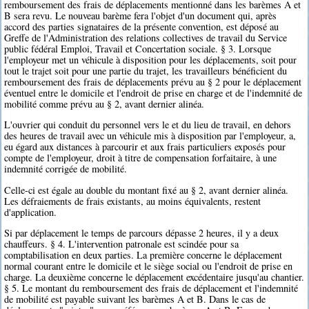
remboursement des frais de déplacements mentionné dans les barèmes A et
B sera revu. Le nouveau barème fera l'objet d'un document qui, après
accord des parties signataires de la présente convention, est déposé au
Greffe de l'Administration des relations collectives de travail du Service
public fédéral Emploi, Travail et Concertation sociale. § 3. Lorsque
l'employeur met un véhicule à disposition pour les déplacements, soit pour
tout le trajet soit pour une partie du trajet, les travailleurs bénéficient du
remboursement des frais de déplacements prévu au § 2 pour le déplacement
éventuel entre le domicile et l'endroit de prise en charge et de l'indemnité de
mobilité comme prévu au § 2, avant dernier alinéa.
L'ouvrier qui conduit du personnel vers le et du lieu de travail, en dehors
des heures de travail avec un véhicule mis à disposition par l'employeur, a,
eu égard aux distances à parcourir et aux frais particuliers exposés pour
compte de l'employeur, droit à titre de compensation forfaitaire, à une
indemnité corrigée de mobilité.
Celle-ci est égale au double du montant fixé au § 2, avant dernier alinéa.
Les défraiements de frais existants, au moins équivalents, restent
d'application.
Si par déplacement le temps de parcours dépasse 2 heures, il y a deux
chauffeurs. § 4. L'intervention patronale est scindée pour sa
comptabilisation en deux parties. La première concerne le déplacement
normal courant entre le domicile et le siège social ou l'endroit de prise en
charge. La deuxième concerne le déplacement excédentaire jusqu'au chantier.
§ 5. Le montant du remboursement des frais de déplacement et l'indemnité
de mobilité est payable suivant les barèmes A et B. Dans le cas de