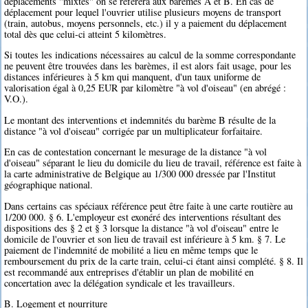
déplacements "mixtes" on se référera aux barèmes A et B. En cas de
déplacement pour lequel l'ouvrier utilise plusieurs moyens de transport
(train, autobus, moyens personnels, etc.) il y a paiement du déplacement
total dès que celui-ci atteint 5 kilomètres.
Si toutes les indications nécessaires au calcul de la somme correspondante
ne peuvent être trouvées dans les barèmes, il est alors fait usage, pour les
distances inférieures à 5 km qui manquent, d'un taux uniforme de
valorisation égal à 0,25 EUR par kilomètre "à vol d'oiseau" (en abrégé :
V.O.).
Le montant des interventions et indemnités du barème B résulte de la
distance "à vol d'oiseau" corrigée par un multiplicateur forfaitaire.
En cas de contestation concernant le mesurage de la distance "à vol
d'oiseau" séparant le lieu du domicile du lieu de travail, référence est faite à
la carte administrative de Belgique au 1/300 000 dressée par l'Institut
géographique national.
Dans certains cas spéciaux référence peut être faite à une carte routière au
1/200 000. § 6. L'employeur est exonéré des interventions résultant des
dispositions des § 2 et § 3 lorsque la distance "à vol d'oiseau" entre le
domicile de l'ouvrier et son lieu de travail est inférieure à 5 km. § 7. Le
paiement de l'indemnité de mobilité a lieu en même temps que le
remboursement du prix de la carte train, celui-ci étant ainsi complété. § 8. Il
est recommandé aux entreprises d'établir un plan de mobilité en
concertation avec la délégation syndicale et les travailleurs.
B. Logement et nourriture