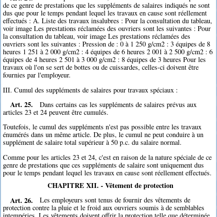
de ce genre de prestations que les suppléments de salaires indiqués ne sont
dus que pour le temps pendant lequel les travaux en cause sont réellement
effectués : A. Liste des travaux insalubres : Pour la consultation du tableau,
voir image Les prestations réclamées des ouvriers sont les suivantes : Pour
la consultation du tableau, voir image Les prestations réclamées des
ouvriers sont les suivantes : Pression de : 0 à 1 250 g/cm2 : 3 équipes de 8
heures 1 251 à 2 000 g/cm2 : 4 équipes de 6 heures 2 001 à 2 500 g/cm2 : 6
équipes de 4 heures 2 501 à 3 000 g/cm2 : 8 équipes de 3 heures Pour les
travaux où l'on se sert de bottes ou de cuissardes, celles-ci doivent être
fournies par l'employeur.
III. Cumul des suppléments de salaires pour travaux spéciaux :
Art. 25.
Dans certains cas les suppléments de salaires prévus aux
articles 23 et 24 peuvent être cumulés.
Toutefois, le cumul des suppléments n'est pas possible entre les travaux
énumérés dans un même article. De plus, le cumul ne peut conduire à un
supplément de salaire total supérieur à 50 p.c. du salaire normal.
Comme pour les articles 23 et 24, c'est en raison de la nature spéciale de ce
genre de prestations que ces suppléments de salaire sont uniquement dus
pour le temps pendant lequel les travaux en cause sont réellement effectués.
CHAPITRE XII. - Vêtement de protection
Art. 26.
Les employeurs sont tenus de fournir des vêtements de
protection contre la pluie et le froid aux ouvriers soumis à de semblables
intempéries. Les vêtements doivent offrir la protection telle que déterminée