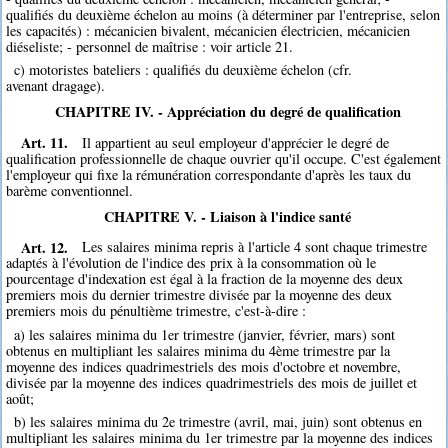
qualifiés du deuxième échelon au moins (à déterminer par l'entreprise, selon
les capacités) : mécanicien bivalent, mécanicien électricien, mécanicien
diéseliste; - personnel de maîtrise : voir article 21.
c) motoristes bateliers : qualifiés du deuxième échelon (cfr.
avenant dragage).
CHAPITRE IV. - Appréciation du degré de qualification
Art. 11.
Il appartient au seul employeur d'apprécier le degré de
qualification professionnelle de chaque ouvrier qu'il occupe. C'est également
l'employeur qui fixe la rémunération correspondante d'après les taux du
barème conventionnel.
CHAPITRE V. - Liaison à l'indice santé
Art. 12.
Les salaires minima repris à l'article 4 sont chaque trimestre
adaptés à l'évolution de l'indice des prix à la consommation où le
pourcentage d'indexation est égal à la fraction de la moyenne des deux
premiers mois du dernier trimestre divisée par la moyenne des deux
premiers mois du pénultième trimestre, c'est-à-dire :
a) les salaires minima du 1er trimestre (janvier, février, mars) sont
obtenus en multipliant les salaires minima du 4ème trimestre par la
moyenne des indices quadrimestriels des mois d'octobre et novembre,
divisée par la moyenne des indices quadrimestriels des mois de juillet et
août;
b) les salaires minima du 2e trimestre (avril, mai, juin) sont obtenus en
multipliant les salaires minima du 1er trimestre par la moyenne des indices