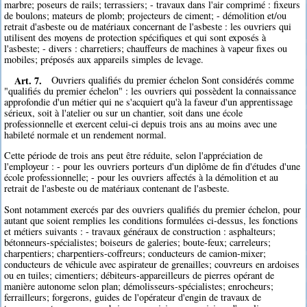
marbre; poseurs de rails; terrassiers; - travaux dans l'air comprimé : fixeurs
de boulons; mateurs de plomb; projecteurs de ciment; - démolition et/ou
retrait d'asbeste ou de matériaux concernant de l'asbeste : les ouvriers qui
utilisent des moyens de protection spécifiques et qui sont exposés à
l'asbeste; - divers : charretiers; chauffeurs de machines à vapeur fixes ou
mobiles; préposés aux appareils simples de levage.
Art. 7.
Ouvriers qualifiés du premier échelon Sont considérés comme
"qualifiés du premier échelon" : les ouvriers qui possèdent la connaissance
approfondie d'un métier qui ne s'acquiert qu'à la faveur d'un apprentissage
sérieux, soit à l'atelier ou sur un chantier, soit dans une école
professionnelle et exercent celui-ci depuis trois ans au moins avec une
habileté normale et un rendement normal.
Cette période de trois ans peut être réduite, selon l'appréciation de
l'employeur : - pour les ouvriers porteurs d'un diplôme de fin d'études d'une
école professionnelle; - pour les ouvriers affectés à la démolition et au
retrait de l'asbeste ou de matériaux contenant de l'asbeste.
Sont notamment exercés par des ouvriers qualifiés du premier échelon, pour
autant que soient remplies les conditions formulées ci-dessus, les fonctions
et métiers suivants : - travaux généraux de construction : asphalteurs;
bétonneurs-spécialistes; boiseurs de galeries; boute-feux; carreleurs;
charpentiers; charpentiers-coffreurs; conducteurs de camion-mixer;
conducteurs de véhicule avec aspirateur de grenailles; couvreurs en ardoises
ou en tuiles; cimentiers; débiteurs-appareilleurs de pierres opérant de
manière autonome selon plan; démolisseurs-spécialistes; enrocheurs;
ferrailleurs; forgerons, guides de l'opérateur d'engin de travaux de