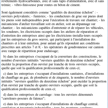
revêtements hydrocarbonnés, avec et sans tapis d'alimentation, avec et sans
trémie; - vibro-finisseuse pour routes en béton de ciment.
Sont également considérés comme "qualifiés du deuxième échelon" : -
ouvriers polyvalents; - fumistes; - les conducteurs de grue sur pneus dont
les pneus sont indispensables pour l'exécution de travaux sur chantier; - les
mécaniciens d'atelier travaillant soit en atelier, soit au dépannage sur
chantier; - les mécaniciens capables d'entretenir et de réparer les véhicules,
les soudeurs, les électriciens occupés dans les ateliers de réparation et
d'entretien des entreprises ainsi que les électriciens-installa-teurs occupés
par les entreprises du gros oeuvre, qui participent à l'installation des
chantiers et à leur entretien, pour autant qu'ils répondent aux conditions
prescrites aux articles 7 et 8; - les opérateurs de goudronneuse sur camion
avec rampe de répartition pour enduisage;
b) dans les entreprises s'occupant de la couverture des constructions, le
nombre d'ouvriers intitulés "ouvriers qualifiés du deuxième échelon" peut
excéder la proportion d'un ouvrier par tranche de trois ouvriers occupés,
quelle que soit la qualification professionnelle de ceux-ci;
c) dans les entreprises s'occupant d'installations sanitaires, d'installations
de chauffage au gaz, de plomberie et de zinguerie, le nombre d'ouvriers
intitulés "ouvriers qualifiés du deuxième échelon" peut excéder la proportion
d'un ouvrier par tranche de quatre ouvriers occupés, quelle que soit la
qualification professionnelle de ceux-ci;
d) dans les entreprises de carrelage : tous les ouvriers dénommés
"carreleurs-poseurs de faïence";
e) dans les entreprises s'occupant d'installations de chauffage central,
ventilation et tuyauterie industrielles : tous les monteurs-soudeurs;