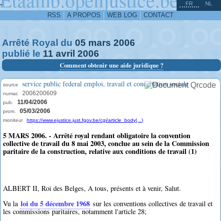
^
-
FR
NL
RSS
A PROPOS
WEB LOG
CONTACT
Arrêté Royal du
05
mars
2006
publié le
11
avril
2006
Comment obtenir une aide juridique ?
service public federal emploi, travail et concertation sociale
source
2006200609
numac
11/04/2006
pub.
05/03/2006
prom.
moniteur
https://www.ejustice.just.fgov.be/cgi/article_body(...)
5 MARS 2006. - Arrêté royal rendant obligatoire la convention
collective de travail du 8 mai 2003, conclue au sein de la Commission
paritaire de la construction, relative aux conditions de travail (1)
ALBERT II, Roi des Belges, A tous, présents et à venir, Salut.
loi du 5 décembre 1968
Vu la
sur les conventions collectives de travail et
les commissions paritaires, notamment l'article 28;