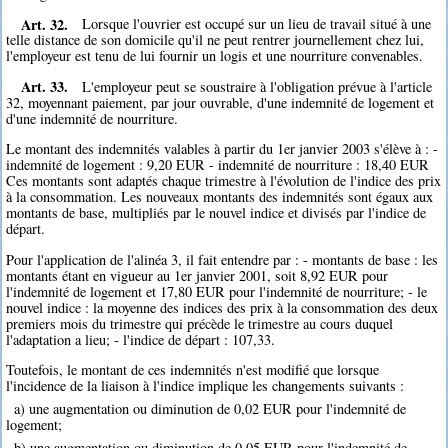
Art. 32.
Lorsque l'ouvrier est occupé sur un lieu de travail situé à une
telle distance de son domicile qu'il ne peut rentrer journellement chez lui,
l'employeur est tenu de lui fournir un logis et une nourriture convenables.
Art. 33.
L'employeur peut se soustraire à l'obligation prévue à l'article
32, moyennant paiement, par jour ouvrable, d'une indemnité de logement et
d'une indemnité de nourriture.
Le montant des indemnités valables à partir du 1er janvier 2003 s'élève à : -
indemnité de logement : 9,20 EUR - indemnité de nourriture : 18,40 EUR
Ces montants sont adaptés chaque trimestre à l'évolution de l'indice des prix
à la consommation. Les nouveaux montants des indemnités sont égaux aux
montants de base, multipliés par le nouvel indice et divisés par l'indice de
départ.
Pour l'application de l'alinéa 3, il fait entendre par : - montants de base : les
montants étant en vigueur au 1er janvier 2001, soit 8,92 EUR pour
l'indemnité de logement et 17,80 EUR pour l'indemnité de nourriture; - le
nouvel indice : la moyenne des indices des prix à la consommation des deux
premiers mois du trimestre qui précède le trimestre au cours duquel
l'adaptation a lieu; - l'indice de départ : 107,33.
Toutefois, le montant de ces indemnités n'est modifié que lorsque
l'incidence de la liaison à l'indice implique les changements suivants :
a) une augmentation ou diminution de 0,02 EUR pour l'indemnité de
logement;
b) une augmentation ou diminution de 0,05 EUR pour l'indemnité de