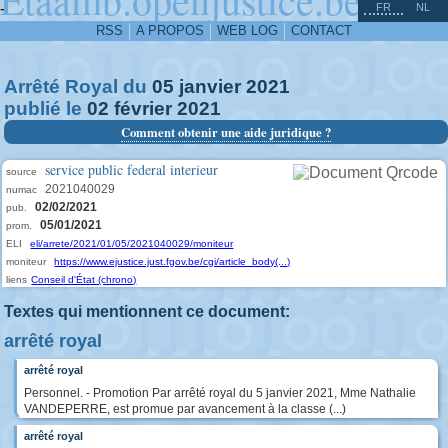
^
-
FR
NL
RSS
A PROPOS
WEB LOG
CONTACT
Arrêté Royal du
05
janvier
2021
publié le
02
février
2021
Comment obtenir une aide juridique ?
service public federal interieur
source
2021040029
numac
02/02/2021
pub.
05/01/2021
prom.
ELI
eli/arrete/2021/01/05/2021040029/moniteur
moniteur
https://www.ejustice.just.fgov.be/cgi/article_body(...)
liens
Conseil d'État (chrono)
Textes qui mentionnent ce document:
arrêté royal
arrêté royal
Personnel. - Promotion Par arrêté royal du 5 janvier 2021, Mme Nathalie
VANDEPERRE, est promue par avancement à la classe (...)
arrêté royal