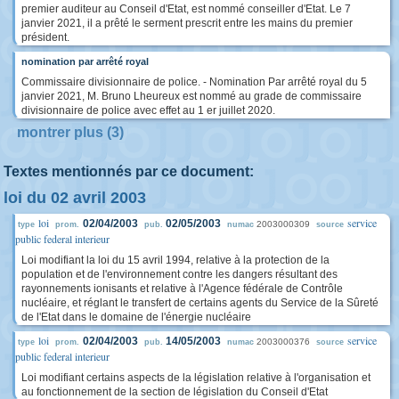
premier auditeur au Conseil d'Etat, est nommé conseiller d'Etat. Le 7
janvier 2021, il a prêté le serment prescrit entre les mains du premier
président.
nomination par arrêté royal
Commissaire divisionnaire de police. - Nomination Par arrêté royal du 5
janvier 2021, M. Bruno Lheureux est nommé au grade de commissaire
divisionnaire de police avec effet au 1 er juillet 2020.
montrer plus (3)
Textes mentionnés par ce document:
loi du 02 avril 2003
loi
service
02/04/2003
02/05/2003
2003000309
type
prom.
pub.
numac
source
public federal interieur
Loi modifiant la loi du 15 avril 1994, relative à la protection de la
population et de l'environnement contre les dangers résultant des
rayonnements ionisants et relative à l'Agence fédérale de Contrôle
nucléaire, et réglant le transfert de certains agents du Service de la Sûreté
de l'Etat dans le domaine de l'énergie nucléaire
loi
service
02/04/2003
14/05/2003
2003000376
type
prom.
pub.
numac
source
public federal interieur
Loi modifiant certains aspects de la législation relative à l'organisation et
au fonctionnement de la section de législation du Conseil d'Etat