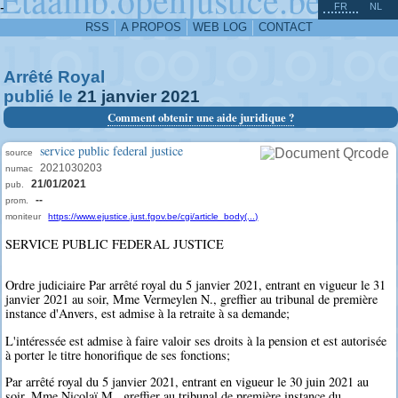
^
-
FR
NL
RSS
A PROPOS
WEB LOG
CONTACT
Arrêté Royal
publié le
21
janvier
2021
Comment obtenir une aide juridique ?
service public federal justice
source
2021030203
numac
21/01/2021
pub.
--
prom.
moniteur
https://www.ejustice.just.fgov.be/cgi/article_body(...)
SERVICE PUBLIC FEDERAL JUSTICE
Ordre judiciaire Par arrêté royal du 5 janvier 2021, entrant en vigueur le 31
janvier 2021 au soir, Mme Vermeylen N., greffier au tribunal de première
instance d'Anvers, est admise à la retraite à sa demande;
L'intéressée est admise à faire valoir ses droits à la pension et est autorisée
à porter le titre honorifique de ses fonctions;
Par arrêté royal du 5 janvier 2021, entrant en vigueur le 30 juin 2021 au
soir, Mme Nicolaï M., greffier au tribunal de première instance du