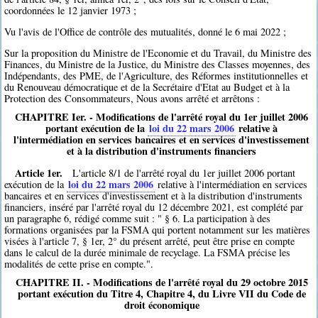
coordonnées le 12 janvier 1973 ;
Vu l'avis de l'Office de contrôle des mutualités, donné le 6 mai 2022 ;
Sur la proposition du Ministre de l'Economie et du Travail, du Ministre des
Finances, du Ministre de la Justice, du Ministre des Classes moyennes, des
Indépendants, des PME, de l'Agriculture, des Réformes institutionnelles et
du Renouveau démocratique et de la Secrétaire d'Etat au Budget et à la
Protection des Consommateurs, Nous avons arrêté et arrêtons :
CHAPITRE Ier. - Modifications de l'arrêté royal du 1er juillet 2006
portant exécution de la
loi du 22 mars 2006
relative à
l'intermédiation en services bancaires et en services d'investissement
et à la distribution d'instruments financiers
Article 1er.
L'article 8/1 de l'arrêté royal du 1er juillet 2006 portant
loi du 22 mars 2006
exécution de la
relative à l'intermédiation en services
bancaires et en services d'investissement et à la distribution d'instruments
financiers, inséré par l'arrêté royal du 12 décembre 2021, est complété par
un paragraphe 6, rédigé comme suit : " § 6. La participation à des
formations organisées par la FSMA qui portent notamment sur les matières
visées à l'article 7, § 1er, 2° du présent arrêté, peut être prise en compte
dans le calcul de la durée minimale de recyclage. La FSMA précise les
modalités de cette prise en compte.".
CHAPITRE II. - Modifications de l'arrêté royal du 29 octobre 2015
portant exécution du Titre 4, Chapitre 4, du Livre VII du Code de
droit économique