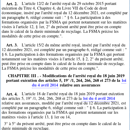
Art. 2.
L'article 12/2 de l'arrêté royal du 29 octobre 2015 portant
exécution du Titre 4, Chapitre 4, du Livre VII du Code de droit
économique, inséré par l'arrêté royal du 12 décembre 2021, est complété par
un paragraphe 6, rédigé comme suit : " § 6. La participation à des
formations organisées par la FSMA qui portent notamment sur les matières
visées à l'article 12, § 1er, 2° du présent arrêté peut être prise en compte
dans le calcul de la durée minimale de recyclage. La FSMA précise les
modalités de cette prise en compte.".
Art. 3.
L'article 15/2 du même arrêté royal, inséré par l'arrêté royal du
12 décembre 2021, est complété par un paragraphe 6, rédigé comme suit : "
§ 6. La participation à des formations organisées par la FSMA qui portent
notamment sur les matières visées à l'article 15, § 2, 2° du présent arrêté,
peut être prise en compte dans le calcul de la durée minimale de recyclage.
La FSMA précise les modalités de cette prise en compte.".
CHAPITRE III . - Modifications de l'arrêté royal du 18 juin 2019
portant exécution des articles 5, 19° /1, 264, 266, 268 et 273 de la
loi
du 4 avril 2014
relative aux assurances
Art. 4.
L'article 18 de l'arrêté royal du 18 juin 2019 portant exécution
loi du 4 avril 2014
des articles 5, 19° /1, 264, 266, 268 et 273 de la
relative aux assurances, modifié par l'arrêté royal du 12 décembre 2021, est
complété par un paragraphe 6, rédigé comme suit : " § 6. La participation à
des formations organisées par la FSMA qui portent notamment sur les
matières visées à l'article 13, § 1er ou 14,
3° à 5° du présent arrêté, peut être prise en compte dans le calcul de la
durée minimale de recyclage.