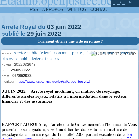
^
-
FR
NL
RSS
A PROPOS
WEB LOG
CONTACT
Arrêté Royal du
03
juin
2022
publié le
29
juin
2022
Comment obtenir une aide juridique ?
service public federal economie, p.m.e., classes moyennes et energie
source
et service public federal finances
2022032648
numac
29/06/2022
pub.
03/06/2022
prom.
moniteur
https://www.ejustice.just.fgov.be/cgi/article_body(...)
3 JUIN 2022. - Arrêté royal modifiant, en matière de recyclage,
différents arrêtés royaux relatifs à l'intermédiation dans le secteur
financier et des assurances
RAPPORT AU ROI Sire, L'arrêté que le Gouvernement a l'honneur de Vous
présenter pour signature, vise à modifier les dispositions en matière de
loi
recyclage dans l'arrêté royal du 1er juillet 2006 portant exécution de la