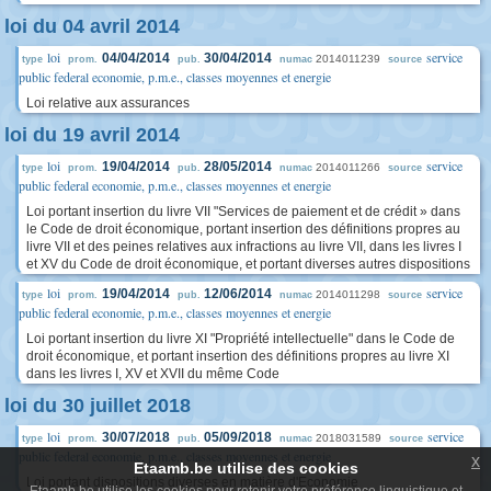
loi du 04 avril 2014
loi
service
04/04/2014
30/04/2014
2014011239
type
prom.
pub.
numac
source
public federal economie, p.m.e., classes moyennes et energie
Loi relative aux assurances
loi du 19 avril 2014
loi
service
19/04/2014
28/05/2014
2014011266
type
prom.
pub.
numac
source
public federal economie, p.m.e., classes moyennes et energie
Loi portant insertion du livre VII "Services de paiement et de crédit » dans
le Code de droit économique, portant insertion des définitions propres au
livre VII et des peines relatives aux infractions au livre VII, dans les livres I
et XV du Code de droit économique, et portant diverses autres dispositions
loi
service
19/04/2014
12/06/2014
2014011298
type
prom.
pub.
numac
source
public federal economie, p.m.e., classes moyennes et energie
Loi portant insertion du livre XI "Propriété intellectuelle" dans le Code de
droit économique, et portant insertion des définitions propres au livre XI
dans les livres I, XV et XVII du même Code
loi du 30 juillet 2018
loi
service
30/07/2018
05/09/2018
2018031589
type
prom.
pub.
numac
source
public federal economie, p.m.e., classes moyennes et energie
x
Etaamb.be utilise des cookies
Loi portant dispositions diverses en matière d'Economie