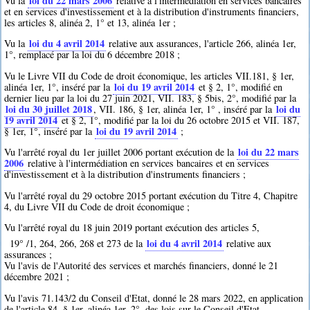
loi du 22 mars 2006
Vu la
relative à l'intermédiation en services bancaires
et en services d'investissement et à la distribution d'instruments financiers,
les articles 8, alinéa 2, 1° et 13, alinéa 1er ;
loi du 4 avril 2014
Vu la
relative aux assurances, l'article 266, alinéa 1er,
1°, remplacé par la loi du 6 décembre 2018 ;
Vu le Livre VII du Code de droit économique, les articles VII.181, § 1er,
loi du 19 avril 2014
alinéa 1er, 1°, inséré par la
et § 2, 1°, modifié en
dernier lieu par la loi du 27 juin 2021, VII. 183, § 5bis, 2°, modifié par la
loi du 30 juillet 2018
loi du
, VII. 186, § 1er, alinéa 1er, 1° , inséré par la
19 avril 2014
et § 2, 1°, modifié par la loi du 26 octobre 2015 et VII. 187,
loi du 19 avril 2014
§ 1er, 1°, inséré par la
;
loi du 22 mars
Vu l'arrêté royal du 1er juillet 2006 portant exécution de la
2006
relative à l'intermédiation en services bancaires et en services
d'investissement et à la distribution d'instruments financiers ;
Vu l'arrêté royal du 29 octobre 2015 portant exécution du Titre 4, Chapitre
4, du Livre VII du Code de droit économique ;
Vu l'arrêté royal du 18 juin 2019 portant exécution des articles 5,
loi du 4 avril 2014
19° /1, 264, 266, 268 et 273 de la
relative aux
assurances ;
Vu l'avis de l'Autorité des services et marchés financiers, donné le 21
décembre 2021 ;
Vu l'avis 71.143/2 du Conseil d'Etat, donné le 28 mars 2022, en application
de l'article 84, § 1er, alinéa 1er, 2°, des lois sur le Conseil d'Etat,