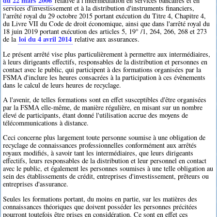
du 22 mars 2006
relative à l'intermédiation en services bancaires et en
services d'investissement et à la distribution d'instruments financiers,
l'arrêté royal du 29 octobre 2015 portant exécution du Titre 4, Chapitre 4,
du Livre VII du Code de droit économique, ainsi que dans l'arrêté royal du
18 juin 2019 portant exécution des articles 5, 19° /1, 264, 266, 268 et 273
loi du 4 avril 2014
de la
relative aux assurances.
Le présent arrêté vise plus particulièrement à permettre aux intermédiaires,
à leurs dirigeants effectifs, responsables de la distribution et personnes en
contact avec le public, qui participent à des formations organisées par la
FSMA d'inclure les heures consacrées à la participation à ces évènements
dans le calcul de leurs heures de recyclage.
A l'avenir, de telles formations sont en effet susceptibles d'être organisées
par la FSMA elle-même, de manière régulière, en misant sur un nombre
élevé de participants, étant donné l'utilisation accrue des moyens de
télécommunications à distance.
Ceci concerne plus largement toute personne soumise à une obligation de
recyclage de connaissances professionnelles conformément aux arrêtés
royaux modifiés, à savoir tant les intermédiaires, que leurs dirigeants
effectifs, leurs responsables de la distribution et leur personnel en contact
avec le public, et également les personnes soumises à une telle obligation au
sein des établissements de crédit, entreprises d'investissement, prêteurs ou
entreprises d'assurance.
Seules les formations portant, du moins en partie, sur les matières des
connaissances théoriques que doivent posséder les personnes précitées
pourront toutefois être prises en considération. Ce sont en effet ces