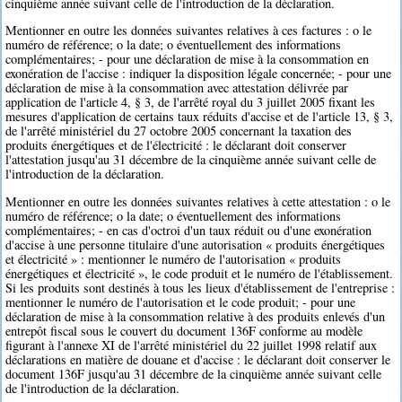
cinquième année suivant celle de l'introduction de la déclaration.
Mentionner en outre les données suivantes relatives à ces factures : o le
numéro de référence; o la date; o éventuellement des informations
complémentaires; - pour une déclaration de mise à la consommation en
exonération de l'accise : indiquer la disposition légale concernée; - pour une
déclaration de mise à la consommation avec attestation délivrée par
application de l'article 4, § 3, de l'arrêté royal du 3 juillet 2005 fixant les
mesures d'application de certains taux réduits d'accise et de l'article 13, § 3,
de l'arrêté ministériel du 27 octobre 2005 concernant la taxation des
produits énergétiques et de l'électricité : le déclarant doit conserver
l'attestation jusqu'au 31 décembre de la cinquième année suivant celle de
l'introduction de la déclaration.
Mentionner en outre les données suivantes relatives à cette attestation : o le
numéro de référence; o la date; o éventuellement des informations
complémentaires; - en cas d'octroi d'un taux réduit ou d'une exonération
d'accise à une personne titulaire d'une autorisation « produits énergétiques
et électricité » : mentionner le numéro de l'autorisation « produits
énergétiques et électricité », le code produit et le numéro de l'établissement.
Si les produits sont destinés à tous les lieux d'établissement de l'entreprise :
mentionner le numéro de l'autorisation et le code produit; - pour une
déclaration de mise à la consommation relative à des produits enlevés d'un
entrepôt fiscal sous le couvert du document 136F conforme au modèle
figurant à l'annexe XI de l'arrêté ministériel du 22 juillet 1998 relatif aux
déclarations en matière de douane et d'accise : le déclarant doit conserver le
document 136F jusqu'au 31 décembre de la cinquième année suivant celle
de l'introduction de la déclaration.