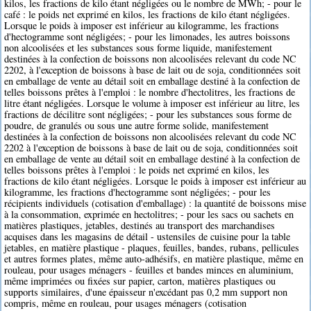
kilos, les fractions de kilo étant négligées ou le nombre de MWh; - pour le
café : le poids net exprimé en kilos, les fractions de kilo étant négligées.
Lorsque le poids à imposer est inférieur au kilogramme, les fractions
d'hectogramme sont négligées; - pour les limonades, les autres boissons
non alcoolisées et les substances sous forme liquide, manifestement
destinées à la confection de boissons non alcoolisées relevant du code NC
2202, à l'exception de boissons à base de lait ou de soja, conditionnées soit
en emballage de vente au détail soit en emballage destiné à la confection de
telles boissons prêtes à l'emploi : le nombre d'hectolitres, les fractions de
litre étant négligées. Lorsque le volume à imposer est inférieur au litre, les
fractions de décilitre sont négligées; - pour les substances sous forme de
poudre, de granulés ou sous une autre forme solide, manifestement
destinées à la confection de boissons non alcoolisées relevant du code NC
2202 à l'exception de boissons à base de lait ou de soja, conditionnées soit
en emballage de vente au détail soit en emballage destiné à la confection de
telles boissons prêtes à l'emploi : le poids net exprimé en kilos, les
fractions de kilo étant négligées. Lorsque le poids à imposer est inférieur au
kilogramme, les fractions d'hectogramme sont négligées; - pour les
récipients individuels (cotisation d'emballage) : la quantité de boissons mise
à la consommation, exprimée en hectolitres; - pour les sacs ou sachets en
matières plastiques, jetables, destinés au transport des marchandises
acquises dans les magasins de détail - ustensiles de cuisine pour la table
jetables, en matière plastique - plaques, feuilles, bandes, rubans, pellicules
et autres formes plates, même auto-adhésifs, en matière plastique, même en
rouleau, pour usages ménagers - feuilles et bandes minces en aluminium,
même imprimées ou fixées sur papier, carton, matières plastiques ou
supports similaires, d'une épaisseur n'excédant pas 0,2 mm support non
compris, même en rouleau, pour usages ménagers (cotisation