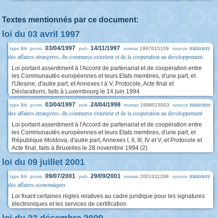
Textes mentionnés par ce document:
loi du 03 avril 1997
loi
ministere
03/04/1997
14/11/1997
1997015109
type
prom.
pub.
numac
source
des affaires etrangeres, du commerce exterieur et de la cooperation au developpement
Loi portant assentiment à l'Accord de partenariat et de coopération entre
les Communautés européennes et leurs Etats membres, d'une part, et
l'Ukraine, d'autre part, et Annexes I à V, Protocole, Acte final et
Déclarations, faits à Luxembourg le 14 juin 1994
loi
ministere
03/04/1997
24/04/1998
1998015003
type
prom.
pub.
numac
source
des affaires etrangeres, du commerce exterieur et de la cooperation au developpement
Loi portant assentiment à l'Accord de partenariat et de coopération entre
les Communautés européennes et leurs Etats membres, d'une part, et
République Moldova, d'autre part, Annexes I, II, III, IV et V, et Protocole et
Acte final, faits à Bruxelles le 28 novembre 1994 (2)
loi du 09 juillet 2001
loi
ministere
09/07/2001
29/09/2001
2001011298
type
prom.
pub.
numac
source
des affaires economiques
Loi fixant certaines règles relatives au cadre juridique pour les signatures
électroniques et les services de certification