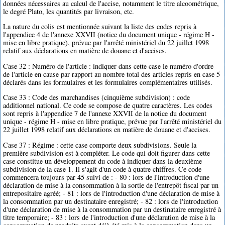
données nécessaires au calcul de l'accise, notamment le titre alcoométrique,
le degré Plato, les quantités par livraison, etc.
La nature du colis est mentionnée suivant la liste des codes repris à
l'appendice 4 de l'annexe XXVII (notice du document unique - régime H -
mise en libre pratique), prévue par l'arrêté ministériel du 22 juillet 1998
relatif aux déclarations en matière de douane et d'accises.
Case 32 : Numéro de l'article : indiquer dans cette case le numéro d'ordre
de l'article en cause par rapport au nombre total des articles repris en case 5
déclarés dans les formulaires et les formulaires complémentaires utilisés.
Case 33 : Code des marchandises (cinquième subdivision) : code
additionnel national. Ce code se compose de quatre caractères. Les codes
sont repris à l'appendice 7 de l'annexe XXVII de la notice du document
unique - régime H - mise en libre pratique, prévue par l'arrêté ministériel du
22 juillet 1998 relatif aux déclarations en matière de douane et d'accises.
Case 37 : Régime : cette case comporte deux subdivisions. Seule la
première subdivision est à compléter. Le code qui doit figurer dans cette
case constitue un développement du code à indiquer dans la deuxième
subdivision de la case 1. Il s'agit d'un code à quatre chiffres. Ce code
commencera toujours par 45 suivi de : - 80 : lors de l'introduction d'une
déclaration de mise à la consommation à la sortie de l'entrepôt fiscal par un
entrepositaire agréé; - 81 : lors de l'introduction d'une déclaration de mise à
la consommation par un destinataire enregistré; - 82 : lors de l'introduction
d'une déclaration de mise à la consommation par un destinataire enregistré à
titre temporaire; - 83 : lors de l'introduction d'une déclaration de mise à la