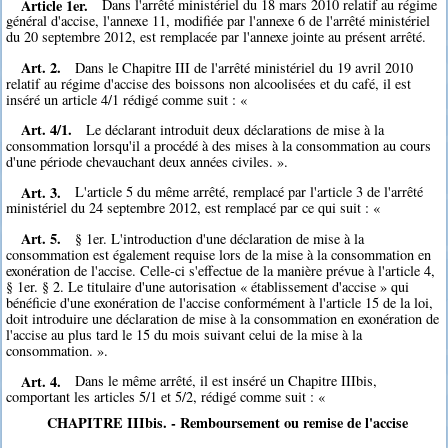
Article 1er.
Dans l'arrêté ministériel du 18 mars 2010 relatif au régime
général d'accise, l'annexe 11, modifiée par l'annexe 6 de l'arrêté ministériel
du 20 septembre 2012, est remplacée par l'annexe jointe au présent arrêté.
Art. 2.
Dans le Chapitre III de l'arrêté ministériel du 19 avril 2010
relatif au régime d'accise des boissons non alcoolisées et du café, il est
inséré un article 4/1 rédigé comme suit : «
Art. 4/1.
Le déclarant introduit deux déclarations de mise à la
consommation lorsqu'il a procédé à des mises à la consommation au cours
d'une période chevauchant deux années civiles. ».
Art. 3.
L'article 5 du même arrêté, remplacé par l'article 3 de l'arrêté
ministériel du 24 septembre 2012, est remplacé par ce qui suit : «
Art. 5.
§ 1er. L'introduction d'une déclaration de mise à la
consommation est également requise lors de la mise à la consommation en
exonération de l'accise. Celle-ci s'effectue de la manière prévue à l'article 4,
§ 1er. § 2. Le titulaire d'une autorisation « établissement d'accise » qui
bénéficie d'une exonération de l'accise conformément à l'article 15 de la loi,
doit introduire une déclaration de mise à la consommation en exonération de
l'accise au plus tard le 15 du mois suivant celui de la mise à la
consommation. ».
Art. 4.
Dans le même arrêté, il est inséré un Chapitre IIIbis,
comportant les articles 5/1 et 5/2, rédigé comme suit : «
CHAPITRE IIIbis. - Remboursement ou remise de l'accise