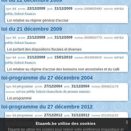
loi du 22 décembre 2009
loi
service
22/12/2009
31/12/2009
2009003493
type
prom.
pub.
numac
source
public federal finances
Loi relative au régime général d'accise
loi du 21 décembre 2009
loi
service
21/12/2009
31/12/2009
2009003773
type
prom.
pub.
numac
source
public federal finances
Loi portant des dispositions fiscales et diverses
loi
service
21/12/2009
15/01/2010
2010003015
type
prom.
pub.
numac
source
public federal finances
Loi relative au régime d'accise des boissons non alcoolisées et du café
loi-programme du 27 décembre 2004
loi-programme
27/12/2004
31/12/2004
2004021170
type
prom.
pub.
numac
service public federal chancellerie du premier ministre
source
Loi-programme
loi-programme du 27 décembre 2012
loi-programme
27/12/2012
31/12/2012
2012021152
type
prom.
pub.
numac
service public federal chancellerie du premier ministre
x
source
Etaamb.be utilise des cookies
Loi-programme
Etaamb.be utilise les cookies pour retenir votre préférence linguistique et