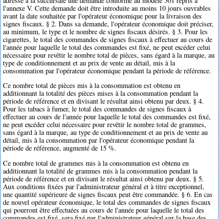
adresse à la succursale une demande conforme au modèle 501 repris à
l'annexe V. Cette demande doit être introduite au moins 10 jours ouvrables
avant la date souhaitée par l'opérateur économique pour la livraison des
signes fiscaux. § 2. Dans sa demande, l'opérateur économique doit préciser,
au minimum, le type et le nombre de signes fiscaux désirés. § 3. Pour les
cigarettes, le total des commandes de signes fiscaux à effectuer au cours de
l'année pour laquelle le total des commandes est fixé, ne peut excéder celui
nécessaire pour revêtir le nombre total de pièces, sans égard à la marque, au
type de conditionnement et au prix de vente au détail, mis à la
consommation par l'opérateur économique pendant la période de référence.
Ce nombre total de pièces mis à la consommation est obtenu en
additionnant la totalité des pièces mises à la consommation pendant la
période de référence et en divisant le résultat ainsi obtenu par deux. § 4.
Pour les tabacs à fumer, le total des commandes de signes fiscaux à
effectuer au cours de l'année pour laquelle le total des commandes est fixé,
ne peut excéder celui nécessaire pour revêtir le nombre total de grammes,
sans égard à la marque, au type de conditionnement et au prix de vente au
détail, mis à la consommation par l'opérateur économique pendant la
période de référence, augmenté de 15 %.
Ce nombre total de grammes mis à la consommation est obtenu en
additionnant la totalité de grammes mis à la consommation pendant la
période de référence et en divisant le résultat ainsi obtenu par deux. § 5.
Aux conditions fixées par l'administrateur général et à titre exceptionnel,
une quantité supérieure de signes fiscaux peut être commandée. § 6. En cas
de nouvel opérateur économique, le total des commandes de signes fiscaux
qui pourront être effectuées au cours de l'année pour laquelle le total des
commandes est fixé, sera fixé par l'administrateur général sur la base des