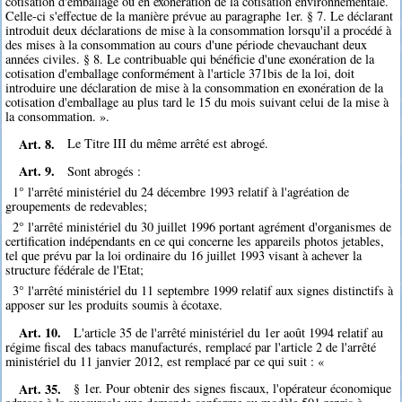
cotisation d'emballage ou en exonération de la cotisation environnementale.
Celle-ci s'effectue de la manière prévue au paragraphe 1er. § 7. Le déclarant
introduit deux déclarations de mise à la consommation lorsqu'il a procédé à
des mises à la consommation au cours d'une période chevauchant deux
années civiles. § 8. Le contribuable qui bénéficie d'une exonération de la
cotisation d'emballage conformément à l'article 371bis de la loi, doit
introduire une déclaration de mise à la consommation en exonération de la
cotisation d'emballage au plus tard le 15 du mois suivant celui de la mise à
la consommation. ».
Art. 8.
Le Titre III du même arrêté est abrogé.
Art. 9.
Sont abrogés :
1° l'arrêté ministériel du 24 décembre 1993 relatif à l'agréation de
groupements de redevables;
2° l'arrêté ministériel du 30 juillet 1996 portant agrément d'organismes de
certification indépendants en ce qui concerne les appareils photos jetables,
tel que prévu par la loi ordinaire du 16 juillet 1993 visant à achever la
structure fédérale de l'Etat;
3° l'arrêté ministériel du 11 septembre 1999 relatif aux signes distinctifs à
apposer sur les produits soumis à écotaxe.
Art. 10.
L'article 35 de l'arrêté ministériel du 1er août 1994 relatif au
régime fiscal des tabacs manufacturés, remplacé par l'article 2 de l'arrêté
ministériel du 11 janvier 2012, est remplacé par ce qui suit : «
Art. 35.
§ 1er. Pour obtenir des signes fiscaux, l'opérateur économique