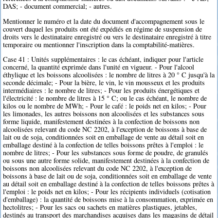
DAS; - document commercial; - autres.
Mentionner le numéro et la date du document d'accompagnement sous le
couvert duquel les produits ont été expédiés en régime de suspension de
droits vers le destinataire enregistré ou vers le destinataire enregistré à titre
temporaire ou mentionner l'inscription dans la comptabilité-matières.
Case 41 : Unités supplémentaires : le cas échéant, indiquer pour l'article
concerné, la quantité exprimée dans l'unité en vigueur. - Pour l'alcool
éthylique et les boissons alcoolisées : le nombre de litres à 20 ° C jusqu'à la
seconde décimale; - Pour la bière, le vin, le vin mousseux et les produits
intermédiaires : le nombre de litres; - Pour les produits énergétiques et
l'électricité : le nombre de litres à 15 ° C; ou le cas échéant, le nombre de
kilos ou le nombre de MWh; - Pour le café : le poids net en kilos; - Pour
les limonades, les autres boissons non alcoolisées et les substances sous
forme liquide, manifestement destinées à la confection de boissons non
alcoolisées relevant du code NC 2202, à l'exception de boissons à base de
lait ou de soja, conditionnées soit en emballage de vente au détail soit en
emballage destiné à la confection de telles boissons prêtes à l'emploi : le
nombre de litres; - Pour les substances sous forme de poudre, de granulés
ou sous une autre forme solide, manifestement destinées à la confection de
boissons non alcoolisées relevant du code NC 2202, à l'exception de
boissons à base de lait ou de soja, conditionnées soit en emballage de vente
au détail soit en emballage destiné à la confection de telles boissons prêtes à
l'emploi : le poids net en kilos; - Pour les récipients individuels (cotisation
d'emballage) : la quantité de boissons mise à la consommation, exprimée en
hectolitres; - Pour les sacs ou sachets en matières plastiques, jetables,
destinés au transport des marchandises acquises dans les magasins de détail