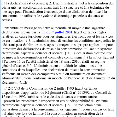
où la déclaration est déposée. § 2. L'administrateur met à la disposition des
déclarants les spécifications ayant trait à la structure et à la technique du
message pour l'introduction électronique d'une déclaration de mise à la
consommation utilisant le système électronique paperless douanes et
accises.
L'ensemble du message doit être authentifié au moyen d'une signature
loi du 9 juillet 2001
électronique prévue par la
fixant certaines règles
relatives au cadre juridique pour les signatures électroniques et les services
de certification. § 3. L'administrateur détermine les conditions auxquelles le
déclarant peut établir des messages au moyen de sa propre application pour
introduire des déclarations de mise à la consommation utilisant le système
électronique paperless douanes et accises. § 4. La déclaration électronique
de mise à la consommation est complétée conformément à la notice figurant
à l'annexe 11 de l'arrêté ministériel du 18 mars 2010 relatif au régime
général d'accise. § 5. L'administrateur : - définit les situations et les
conditions dans lesquelles une déclaration de mise à la consommation
s'effectue au moyen des exemplaires 6 et 8 du formulaire du document
administratif unique conforme au modèle de l'annexe 31 et de l'annexe 33 du
Règlement (CEE)
n° 2454/93 de la Commission du 2 juillet 1993 fixant certaines
dispositions d'application du Règlement (CEE) n° 2913/92 du Conseil du
12 octobre 1992 établissant le code des douanes communautaire;
- prescrit les procédures à respecter en cas d'indisponibilité du système
électronique paperless douanes et accises. § 6. L'introduction d'une
déclaration de mise à la consommation est également requise en cas de taux
nul ainsi que lors de la mise à la consommation en exonération de la