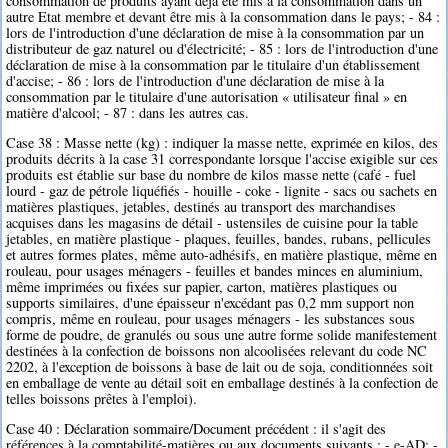
consommation de produits ayant déjà été mis à la consommation dans un
autre Etat membre et devant être mis à la consommation dans le pays; - 84 :
lors de l'introduction d'une déclaration de mise à la consommation par un
distributeur de gaz naturel ou d'électricité; - 85 : lors de l'introduction d'une
déclaration de mise à la consommation par le titulaire d'un établissement
d'accise; - 86 : lors de l'introduction d'une déclaration de mise à la
consommation par le titulaire d'une autorisation « utilisateur final » en
matière d'alcool; - 87 : dans les autres cas.
Case 38 : Masse nette (kg) : indiquer la masse nette, exprimée en kilos, des
produits décrits à la case 31 correspondante lorsque l'accise exigible sur ces
produits est établie sur base du nombre de kilos masse nette (café - fuel
lourd - gaz de pétrole liquéfiés - houille - coke - lignite - sacs ou sachets en
matières plastiques, jetables, destinés au transport des marchandises
acquises dans les magasins de détail - ustensiles de cuisine pour la table
jetables, en matière plastique - plaques, feuilles, bandes, rubans, pellicules
et autres formes plates, même auto-adhésifs, en matière plastique, même en
rouleau, pour usages ménagers - feuilles et bandes minces en aluminium,
même imprimées ou fixées sur papier, carton, matières plastiques ou
supports similaires, d'une épaisseur n'excédant pas 0,2 mm support non
compris, même en rouleau, pour usages ménagers - les substances sous
forme de poudre, de granulés ou sous une autre forme solide manifestement
destinées à la confection de boissons non alcoolisées relevant du code NC
2202, à l'exception de boissons à base de lait ou de soja, conditionnées soit
en emballage de vente au détail soit en emballage destinés à la confection de
telles boissons prêtes à l'emploi).
Case 40 : Déclaration sommaire/Document précédent : il s'agit des
références à la comptabilité-matières ou aux documents suivants : - e-AD; -