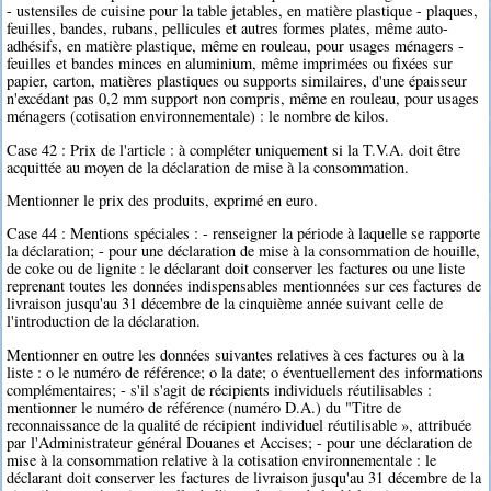
- ustensiles de cuisine pour la table jetables, en matière plastique - plaques,
feuilles, bandes, rubans, pellicules et autres formes plates, même auto-
adhésifs, en matière plastique, même en rouleau, pour usages ménagers -
feuilles et bandes minces en aluminium, même imprimées ou fixées sur
papier, carton, matières plastiques ou supports similaires, d'une épaisseur
n'excédant pas 0,2 mm support non compris, même en rouleau, pour usages
ménagers (cotisation environnementale) : le nombre de kilos.
Case 42 : Prix de l'article : à compléter uniquement si la T.V.A. doit être
acquittée au moyen de la déclaration de mise à la consommation.
Mentionner le prix des produits, exprimé en euro.
Case 44 : Mentions spéciales : - renseigner la période à laquelle se rapporte
la déclaration; - pour une déclaration de mise à la consommation de houille,
de coke ou de lignite : le déclarant doit conserver les factures ou une liste
reprenant toutes les données indispensables mentionnées sur ces factures de
livraison jusqu'au 31 décembre de la cinquième année suivant celle de
l'introduction de la déclaration.
Mentionner en outre les données suivantes relatives à ces factures ou à la
liste : o le numéro de référence; o la date; o éventuellement des informations
complémentaires; - s'il s'agit de récipients individuels réutilisables :
mentionner le numéro de référence (numéro D.A.) du "Titre de
reconnaissance de la qualité de récipient individuel réutilisable », attribuée
par l'Administrateur général Douanes et Accises; - pour une déclaration de
mise à la consommation relative à la cotisation environnementale : le
déclarant doit conserver les factures de livraison jusqu'au 31 décembre de la