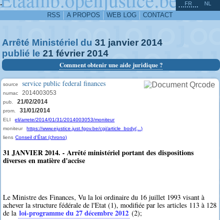
^
-
FR
NL
RSS
A PROPOS
WEB LOG
CONTACT
Arrêté Ministériel du
31
janvier
2014
publié le
21
février
2014
Comment obtenir une aide juridique ?
service public federal finances
source
2014003053
numac
21/02/2014
pub.
31/01/2014
prom.
ELI
eli/arrete/2014/01/31/2014003053/moniteur
moniteur
https://www.ejustice.just.fgov.be/cgi/article_body(...)
liens
Conseil d'État (chrono)
31 JANVIER 2014. - Arrêté ministériel portant des dispositions
diverses en matière d'accise
Le Ministre des Finances, Vu la loi ordinaire du 16 juillet 1993 visant à
achever la structure fédérale de l'Etat (1), modifiée par les articles 113 à 128
loi-programme du 27 décembre 2012
de la
(2);