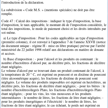
l'introduction de la déclaration.
La subdivision « Code M.S. » (mentions spéciales) ne doit pas être
remplie.
Code 47 : Calcul des impositions : indiquer le type d'imposition, la base
d'imposition, le taux applicable, le montant dû de l'imposition considérée, le
total des impositions, le mode de paiement choisi et les droits introduits par
soi-même.
a) Le type d'imposition : Pour les codes applicables au type d'imposition
(première colonne), il est renvoyé à l'appendice 7 de l'annexe XXVII (notice
du document unique - régime H - mise en libre pratique) prévue par l'arrêté
ministériel du 22 juillet 1998 relatif aux déclarations en matière de douane
et accises.
b) Base d'imposition : - pour l'alcool et les produits en contenant : le
nombre d'hectolitres d'alcool pur, au décilitre près, les fractions de décilitre
étant négligées.
Le volume d'alcool pur se trouvant dans un produit contenant de l'alcool, à
la température de 20 ° C, est exprimé en pourcent et en dixième de pourcent
(titre alcoométrique acquis), les fractions de dixième de pourcent sont
négligées. Le volume des produits imposables est exprimé en hectolitres, au
décilitre près, les fractions de décilitre étant négligées; - pour les bières : le
nombre d'hectolitres/degrés Plato, les fractions d'hectolitres/degrés Plato
étant négligées; - pour les vins, les vins mousseux et les produits
intermédiaires : le nombre de litres, les fractions de litre étant négligées; -
pour les produits énergétiques et l'électricité : le nombre de litres, les
fractions de litre étant négligées; le cas échéant, le poids net exprimé en