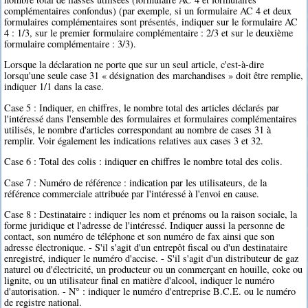
complémentaires confondus) (par exemple, si un formulaire AC 4 et deux
formulaires complémentaires sont présentés, indiquer sur le formulaire AC
4 : 1/3, sur le premier formulaire complémentaire : 2/3 et sur le deuxième
formulaire complémentaire : 3/3).
Lorsque la déclaration ne porte que sur un seul article, c'est-à-dire
lorsqu'une seule case 31 « désignation des marchandises » doit être remplie,
indiquer 1/1 dans la case.
Case 5 : Indiquer, en chiffres, le nombre total des articles déclarés par
l'intéressé dans l'ensemble des formulaires et formulaires complémentaires
utilisés, le nombre d'articles correspondant au nombre de cases 31 à
remplir. Voir également les indications relatives aux cases 3 et 32.
Case 6 : Total des colis : indiquer en chiffres le nombre total des colis.
Case 7 : Numéro de référence : indication par les utilisateurs, de la
référence commerciale attribuée par l'intéressé à l'envoi en cause.
Case 8 : Destinataire : indiquer les nom et prénoms ou la raison sociale, la
forme juridique et l'adresse de l'intéressé. Indiquer aussi la personne de
contact, son numéro de téléphone et son numéro de fax ainsi que son
adresse électronique. - S'il s'agit d'un entrepôt fiscal ou d'un destinataire
enregistré, indiquer le numéro d'accise. - S'il s'agit d'un distributeur de gaz
naturel ou d'électricité, un producteur ou un commerçant en houille, coke ou
lignite, ou un utilisateur final en matière d'alcool, indiquer le numéro
d'autorisation. - N° : indiquer le numéro d'entreprise B.C.E. ou le numéro
de registre national.