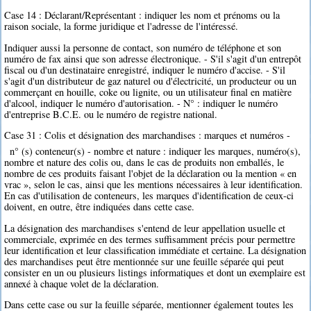
Case 14 : Déclarant/Représentant : indiquer les nom et prénoms ou la
raison sociale, la forme juridique et l'adresse de l'intéressé.
Indiquer aussi la personne de contact, son numéro de téléphone et son
numéro de fax ainsi que son adresse électronique. - S'il s'agit d'un entrepôt
fiscal ou d'un destinataire enregistré, indiquer le numéro d'accise. - S'il
s'agit d'un distributeur de gaz naturel ou d'électricité, un producteur ou un
commerçant en houille, coke ou lignite, ou un utilisateur final en matière
d'alcool, indiquer le numéro d'autorisation. - N° : indiquer le numéro
d'entreprise B.C.E. ou le numéro de registre national.
Case 31 : Colis et désignation des marchandises : marques et numéros -
n° (s) conteneur(s) - nombre et nature : indiquer les marques, numéro(s),
nombre et nature des colis ou, dans le cas de produits non emballés, le
nombre de ces produits faisant l'objet de la déclaration ou la mention « en
vrac », selon le cas, ainsi que les mentions nécessaires à leur identification.
En cas d'utilisation de conteneurs, les marques d'identification de ceux-ci
doivent, en outre, être indiquées dans cette case.
La désignation des marchandises s'entend de leur appellation usuelle et
commerciale, exprimée en des termes suffisamment précis pour permettre
leur identification et leur classification immédiate et certaine. La désignation
des marchandises peut être mentionnée sur une feuille séparée qui peut
consister en un ou plusieurs listings informatiques et dont un exemplaire est
annexé à chaque volet de la déclaration.
Dans cette case ou sur la feuille séparée, mentionner également toutes les