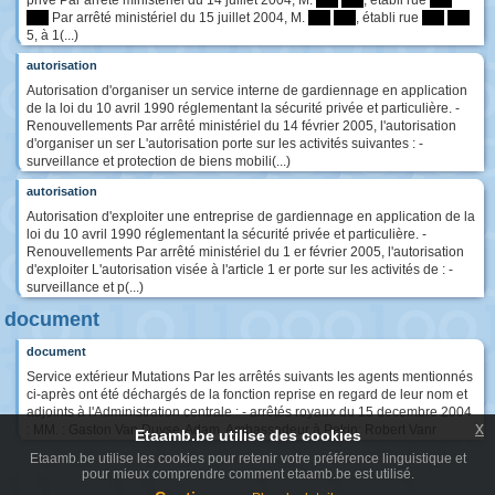
privé Par arrêté ministériel du 14 juillet 2004, M.
****
****
, établi rue
****
****
Par arrêté ministériel du 15 juillet 2004, M.
****
****
, établi rue
****
****
5, à 1(...)
autorisation
Autorisation d'organiser un service interne de gardiennage en application
de la loi du 10 avril 1990 réglementant la sécurité privée et particulière. -
Renouvellements Par arrêté ministériel du 14 février 2005, l'autorisation
d'organiser un ser L'autorisation porte sur les activités suivantes : -
surveillance et protection de biens mobili(...)
autorisation
Autorisation d'exploiter une entreprise de gardiennage en application de la
loi du 10 avril 1990 réglementant la sécurité privée et particulière. -
Renouvellements Par arrêté ministériel du 1 er février 2005, l'autorisation
d'exploiter L'autorisation visée à l'article 1 er porte sur les activités de : -
surveillance et p(...)
document
document
Service extérieur Mutations Par les arrêtés suivants les agents mentionnés
ci-après ont été déchargés de la fonction reprise en regard de leur nom et
adjoints à l'Administration centrale : - arrêtés royaux du 15 decembre 2004
x
: MM. : Gaston Van Duyse-Adam, Ambassadeur à Pekin; Robert Vanr
Etaamb.be utilise des cookies
Etaamb.be utilise les cookies pour retenir votre préférence linguistique et
pour mieux comprendre comment etaamb.be est utilisé.