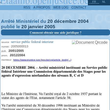
^
-
FR
NL
RSS
A PROPOS
WEB LOG
CONTACT
Arrêté Ministériel du
20
décembre
2004
publié le
20
janvier
2005
Comment obtenir une aide juridique ?
service public federal interieur
source
2005000013
numac
20/01/2005
pub.
20/12/2004
prom.
moniteur
https://www.ejustice.just.fgov.be/cgi/article_body(...)
20 DECEMBRE 2004. - Arrêté ministériel instituant au Service public
fédéral Intérieur une Commission départementale des Stages pour les
agents d'expression néerlandaise des niveaux B, C et D
Le Ministre de l'Intérieur, Vu l'arrêté royal du 2 octobre 1937 portant le
statut des agents de l'Etat, notamment l'article 38;
Vu l'arrêté ministériel du 30 décembre 1996 instituant au Ministère de
l'Intérieur une Commission départementale des Stages pour les agents