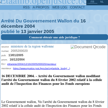
^
-
FR
NL
RSS
A PROPOS
WEB LOG
CONTACT
Arrêté Du Gouvernement Wallon du
16
décembre
2004
publié le
13
janvier
2005
Comment obtenir une aide juridique ?
ministere de la region wallonne
source
2005200020
numac
13/01/2005
pub.
16/12/2004
prom.
ELI
eli/arrete/2004/12/16/2005200020/moniteur
moniteur
https://www.ejustice.just.fgov.be/cgi/article_body(...)
16 DECEMBRE 2004. - Arrêté du Gouvernement wallon modifiant
l'arrêté du Gouvernement wallon du 8 février 2002 relatif à la cellule
audit de l'Inspection des Finances pour les Fonds européens
Le Gouvernement wallon, Vu l'arrêté du Gouvernement wallon du 8 février
2002 relatif à la cellule audit de l'Inspection des Finances pour les Fonds