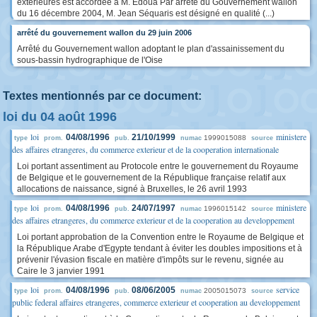
extérieures est accordée à M. Edoua Par arrêté du Gouvernement wallon
du 16 décembre 2004, M. Jean Séquaris est désigné en qualité (...)
arrêté du gouvernement wallon du 29 juin 2006
Arrêté du Gouvernement wallon adoptant le plan d'assainissement du
sous-bassin hydrographique de l'Oise
Textes mentionnés par ce document:
loi du 04 août 1996
loi
ministere
04/08/1996
21/10/1999
1999015088
type
prom.
pub.
numac
source
des affaires etrangeres, du commerce exterieur et de la cooperation internationale
Loi portant assentiment au Protocole entre le gouvernement du Royaume
de Belgique et le gouvernement de la République française relatif aux
allocations de naissance, signé à Bruxelles, le 26 avril 1993
loi
ministere
04/08/1996
24/07/1997
1996015142
type
prom.
pub.
numac
source
des affaires etrangeres, du commerce exterieur et de la cooperation au developpement
Loi portant approbation de la Convention entre le Royaume de Belgique et
la République Arabe d'Egypte tendant à éviter les doubles impositions et à
prévenir l'évasion fiscale en matière d'impôts sur le revenu, signée au
Caire le 3 janvier 1991
loi
service
04/08/1996
08/06/2005
2005015073
type
prom.
pub.
numac
source
public federal affaires etrangeres, commerce exterieur et cooperation au developpement