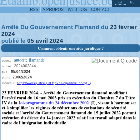
^
-
FR
NL
RSS
A PROPOS
WEB LOG
CONTACT
Arrêté Du Gouvernement Flamand du
23
février
2024
publié le
05
avril
2024
Comment obtenir une aide juridique ?
autorite flamande
source
2024002844
numac
05/04/2024
pub.
23/02/2024
prom.
moniteur
https://www.ejustice.just.fgov.be/cgi/article_body(...)
23 FEVRIER 2024. - Arrêté du Gouvernement flamand modifiant
l'arrêté royal du 16 mai 2003 pris en exécution du Chapitre 7 du Titre
IV de la
loi-programme du 24 décembre 2002
(I), visant à harmoniser
et à simplifier les régimes de réductions de cotisations de sécurité
sociale et l'arrêté du Gouvernement flamand du 15 juillet 2022 portant
exécution du décret du 14 janvier 2022 relatif au travail adapté dans le
cadre de l'intégration individuelle