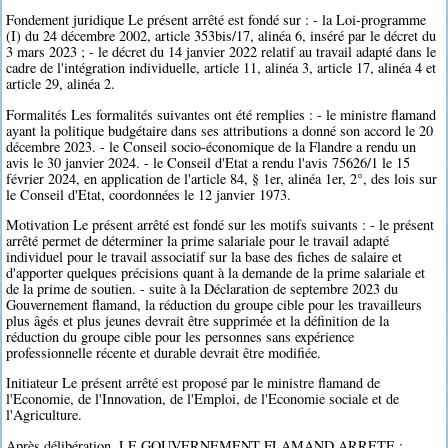
Fondement juridique Le présent arrêté est fondé sur : - la Loi-programme
(I) du 24 décembre 2002, article 353bis/17, alinéa 6, inséré par le décret du
3 mars 2023 ; - le décret du 14 janvier 2022 relatif au travail adapté dans le
cadre de l'intégration individuelle, article 11, alinéa 3, article 17, alinéa 4 et
article 29, alinéa 2.
Formalités Les formalités suivantes ont été remplies : - le ministre flamand
ayant la politique budgétaire dans ses attributions a donné son accord le 20
décembre 2023. - le Conseil socio-économique de la Flandre a rendu un
avis le 30 janvier 2024. - le Conseil d'Etat a rendu l'avis 75626/1 le 15
février 2024, en application de l'article 84, § 1er, alinéa 1er, 2°, des lois sur
le Conseil d'Etat, coordonnées le 12 janvier 1973.
Motivation Le présent arrêté est fondé sur les motifs suivants : - le présent
arrêté permet de déterminer la prime salariale pour le travail adapté
individuel pour le travail associatif sur la base des fiches de salaire et
d'apporter quelques précisions quant à la demande de la prime salariale et
de la prime de soutien. - suite à la Déclaration de septembre 2023 du
Gouvernement flamand, la réduction du groupe cible pour les travailleurs
plus âgés et plus jeunes devrait être supprimée et la définition de la
réduction du groupe cible pour les personnes sans expérience
professionnelle récente et durable devrait être modifiée.
Initiateur Le présent arrêté est proposé par le ministre flamand de
l'Economie, de l'Innovation, de l'Emploi, de l'Economie sociale et de
l'Agriculture.
Après délibération, LE GOUVERNEMENT FLAMAND ARRETE :