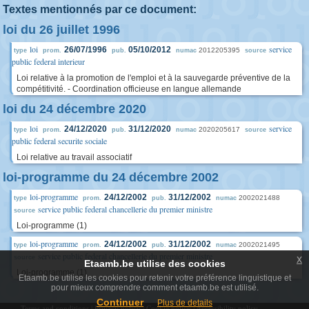
Textes mentionnés par ce document:
loi du 26 juillet 1996
loi
service
26/07/1996
05/10/2012
2012205395
type
prom.
pub.
numac
source
public federal interieur
Loi relative à la promotion de l'emploi et à la sauvegarde préventive de la
compétitivité. - Coordination officieuse en langue allemande
loi du 24 décembre 2020
loi
service
24/12/2020
31/12/2020
2020205617
type
prom.
pub.
numac
source
public federal securite sociale
Loi relative au travail associatif
loi-programme du 24 décembre 2002
loi-programme
24/12/2002
31/12/2002
2002021488
type
prom.
pub.
numac
service public federal chancellerie du premier ministre
source
Loi-programme (1)
loi-programme
24/12/2002
31/12/2002
2002021495
type
prom.
pub.
numac
service public federal chancellerie du premier ministre
x
source
Etaamb.be utilise des cookies
Loi-programme (1)
Etaamb.be utilise les cookies pour retenir votre préférence linguistique et
pour mieux comprendre comment etaamb.be est utilisé.
Continuer
Plus de details
Terms and conditions
|
Privacy policy
|
Cookie policy
|
Accessibility policy