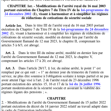
CHAPITRE 1er. - Modifications de l'arrêté royal du 16 mai 2003
portant exécution du Chapitre 7 du Titre IV de la
loi-programme du
24 décembre 2002
(I), visant à harmoniser et à simplifier les régimes
de réductions de cotisations de sécurité sociale
Article 1er.
Dans le titre III de l'arrêté royal du 16 mai 2003 portant
loi-programme du 24 décembre
exécution du Chapitre 7 du Titre IV de la
2002
(I), visant à harmoniser et à simplifier les régimes de réductions de
cotisations de sécurité sociale, modifié en dernier lieu par l'arrêté du
Gouvernement flamand du 12 mai 2023, le chapitre II, comprenant les
articles 5 à 6/3, est abrogé.
Art. 2.
Dans le titre III du même arrêté, modifié en dernier lieu par
l'arrêté du Gouvernement flamand du 12 mai 2023, le chapitre V,
comprenant les articles 17 à 20, est abrogé.
Art. 3.
Dans l'article 28/17, § 1er, du même arrêté, le point 1° est
remplacé par ce qui suit : « 1° au dernier jour du trimestre de l'entrée en
service, ne plus être soumise à l'obligation scolaire à temps partiel et ne pas
avoir atteint l'âge visé à l'art. 2 de l'arrêté royal du 23 décembre 1996
loi du 26 juillet 1996
portant exécution des articles 15, 16 et 17 de la
portant modernisation de la sécurité sociale et assurant la viabilité des
régimes légaux des pensions ; ».
CHAPITRE
2. - Modifications de l'arrêté du Gouvernement flamand du 15 juillet 2022
portant exécution du décret du 14 janvier 2022 relatif au travail adapté dans
le cadre de l'intégration individuelle