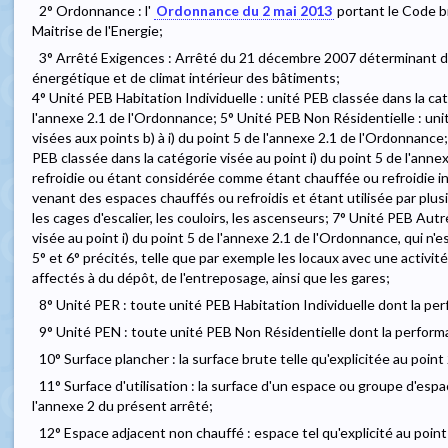
2° Ordonnance : l'
Ordonnance du 2 mai 2013
portant le Code bru
Maitrise de l'Energie;
3° Arrêté Exigences : Arrêté du 21 décembre 2007 déterminant 
énergétique et de climat intérieur des bâtiments;
4° Unité PEB Habitation Individuelle : unité PEB classée dans la cat
l'annexe 2.1 de l'Ordonnance; 5° Unité PEB Non Résidentielle : un
visées aux points b) à i) du point 5 de l'annexe 2.1 de l'Ordonnanc
PEB classée dans la catégorie visée au point i) du point 5 de l'ann
refroidie ou étant considérée comme étant chauffée ou refroidie i
venant des espaces chauffés ou refroidis et étant utilisée par plus
les cages d'escalier, les couloirs, les ascenseurs; 7° Unité PEB Aut
visée au point i) du point 5 de l'annexe 2.1 de l'Ordonnance, qui n'e
5° et 6° précités, telle que par exemple les locaux avec une activité 
affectés à du dépôt, de l'entreposage, ainsi que les gares;
8° Unité PER : toute unité PEB Habitation Individuelle dont la pe
9° Unité PEN : toute unité PEB Non Résidentielle dont la perform
10° Surface plancher : la surface brute telle qu'explicitée au point
11° Surface d'utilisation : la surface d'un espace ou groupe d'espac
l'annexe 2 du présent arrêté;
12° Espace adjacent non chauffé : espace tel qu'explicité au point