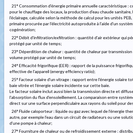
21° Consommation d'énergie primaire annuelle caractéristique : 
pour le chauffage des locaux, la production d'eau chaude sanitaire, le 
l'éclairage, calculée selon la méthode de calcul pour les unités PE
primaire procurée par l'électricité autoproduite à l'aide d'un systè
cogénération;
22° Débit d'infiltration/exfiltration : quantité d'air extérieur qui p
protégé par unité de temps;
23° Déperdition de chaleur : quantité de chaleur par transmission
volume protégé par unité de temps;
24° Efficacité frigorifique (EER) : rapport de la puissance frigorif
effective de l'appareil (energy efficiency ratio);
25° Facteur solaire d'un vitrage : rapport entre l'énergie solaire t
baie vitrée et l'énergie solaire incidente sur cette baie.
Le facteur solaire inclut aussi bien la transmission directe et diffus
l'absorption du flux d'ensoleillement. La comparaison entre systèm
direct sur une surface perpendiculaire aux rayons du soleil pour d
26° Fluide caloporteur : liquide ou gaz avec lequel de l'énergie th
autre, par exemple l'eau dans un circuit de radiateurs ou une solut
d'une pompe à chaleur;
27° Fourniture de chaleur ou de refroidissement externe : distri