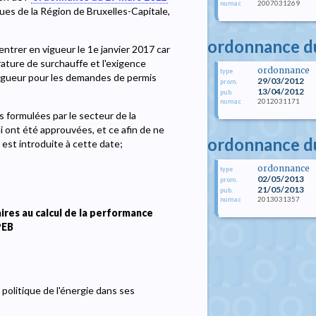
2007031269
numac
ques de la Région de Bruxelles-Capitale,
ordonnance d
ntrer en vigueur le 1e janvier 2017 car
rature de surchauffe et l'exigence
ordonnance
type
 vigueur pour les demandes de permis
29/03/2012
prom.
13/04/2012
pub.
2012031171
numac
 formulées par le secteur de la
ui ont été approuvées, et ce afin de ne
ordonnance d
est introduite à cette date;
ordonnance
type
02/05/2013
prom.
21/05/2013
pub.
2013031357
numac
ires au calcul de la performance
PEB
a politique de l'énergie dans ses