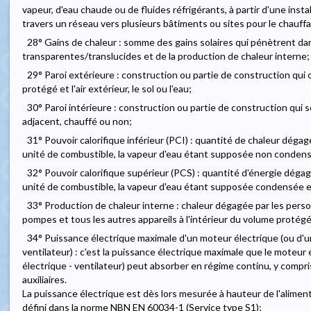
vapeur, d'eau chaude ou de fluides réfrigérants, à partir d'une insta
travers un réseau vers plusieurs bâtiments ou sites pour le chauff
28° Gains de chaleur : somme des gains solaires qui pénètrent dan
transparentes/translucides et de la production de chaleur interne;
29° Paroi extérieure : construction ou partie de construction qui 
protégé et l'air extérieur, le sol ou l'eau;
30° Paroi intérieure : construction ou partie de construction qui
adjacent, chauffé ou non;
31° Pouvoir calorifique inférieur (PCI) : quantité de chaleur dég
unité de combustible, la vapeur d'eau étant supposée non condens
32° Pouvoir calorifique supérieur (PCS) : quantité d'énergie dég
unité de combustible, la vapeur d'eau étant supposée condensée e
33° Production de chaleur interne : chaleur dégagée par les personn
pompes et tous les autres appareils à l'intérieur du volume protégé
34° Puissance électrique maximale d'un moteur électrique (ou d'
ventilateur) : c'est la puissance électrique maximale que le moteur
électrique - ventilateur) peut absorber en régime continu, y compr
auxiliaires.
La puissance électrique est dès lors mesurée à hauteur de l'alimen
défini dans la norme NBN EN 60034-1 (Service type S1);