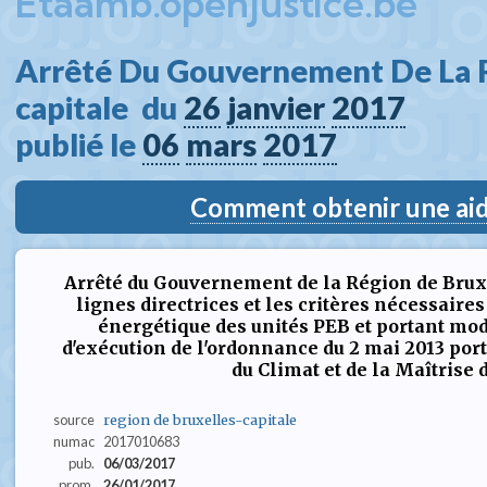
Etaamb.openjustice.be
Arrêté Du Gouvernement De La R
capitale  du 
26
janvier
2017
publié le 
06
mars
2017
Comment obtenir une aide
Arrêté du Gouvernement de la Région de Bruxe
lignes directrices et les critères nécessaire
énergétique des unités PEB et portant modi
d'exécution de l'ordonnance du 2 mai 2013 porta
du Climat et de la Maîtrise 
source
region de bruxelles-capitale
numac
2017010683
pub.
06/03/2017
prom.
26/01/2017