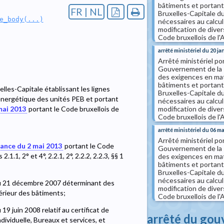
bâtiments et portant
FR | NL
Bruxelles-Capitale du 
e_body(...)
nécessaires au calcu
modification de diver
Code bruxellois de l'A
arrêté ministériel du 20 ja
Arrêté ministériel po
Gouvernement de la 
des exigences en mat
bâtiments et portant
les-Capitale établissant les lignes
Bruxelles-Capitale du 
e énergétique des unités PEB et portant
nécessaires au calcu
modification de diver
mai 2013
portant le Code bruxellois de
Code bruxellois de l'A
arrêté ministériel du 06 m
Arrêté ministériel p
ance du 2 mai 2013
portant le Code
Gouvernement de la 
2.1.1, 2° et 4°, 2.2.1, 2°, 2.2.2, 2.2.3, §§ 1
des exigences en mat
bâtiments et portant
Bruxelles-Capitale du 
nécessaires au calcu
du 21 décembre 2007 déterminant des
modification de diver
érieur des bâtiments;
Code bruxellois de l'A
9 juin 2008 relatif au certificat de
arrêté du gou
ividuelle, Bureaux et services, et