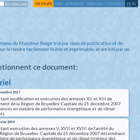
-
-
-
-
VIE PRIVÉE
RSS
A PROPOS
WEB LOG
CONTACT
FR
NL
ntenu du Moniteur Belge trié par date de publication et de
ur le rendre facilement lisible et imprimable, et enrichi par un
ntionnent ce document:
riel
novembre 2017
rtant modification et exécution des annexes XII et XIII de
ment de la Région de Bruxelles-Capitale du 21 décembre 2007
ences en matière de performance énergétique et de climat
nts
nvier 2019
rtant exécution des annexes V, XVII et XVIII de l'arrêté du
Région de Bruxelles-Capitale du 21 décembre 2007 déterminant
ière de performance énergétique et de climat intérieur des