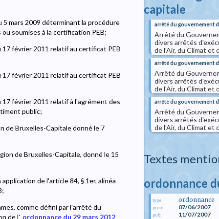
capitale
u 5 mars 2009 déterminant la procédure
arrêté du gouvernement de
ou soumises à la certification PEB;
Arrêté du Gouverneme
divers arrêtés d'exéc
7 février 2011 relatif au certificat PEB
de l'Air, du Climat et 
arrêté du gouvernement de
Arrêté du Gouverneme
7 février 2011 relatif au certificat PEB
divers arrêtés d'exéc
de l'Air, du Climat et 
17 février 2011 relatif à l'agrément des
arrêté du gouvernement de 
âtiment public;
Arrêté du Gouverneme
divers arrêtés d'exéc
de l'Air, du Climat et 
n de Bruxelles-Capitale donné le 7
gion de Bruxelles-Capitale, donné le 15
Textes mentio
ordonnance du
plication de l'article 84, § 1er, alinéa
3;
ordonnance
type
mes, comme défini par l'arrêté du
07/06/2007
prom.
11/07/2007
pub.
n de l'
ordonnance du 29 mars 2012