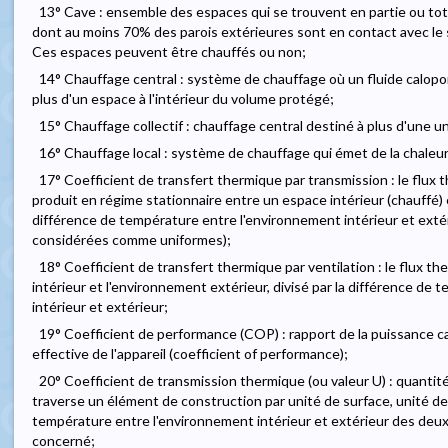
13° Cave : ensemble des espaces qui se trouvent en partie ou to
dont au moins 70% des parois extérieures sont en contact avec le 
Ces espaces peuvent être chauffés ou non;
14° Chauffage central : système de chauffage où un fluide calopor
plus d'un espace à l'intérieur du volume protégé;
15° Chauffage collectif : chauffage central destiné à plus d'une u
16° Chauffage local : système de chauffage qui émet de la chaleur 
17° Coefficient de transfert thermique par transmission : le flux 
produit en régime stationnaire entre un espace intérieur (chauffé) e
différence de température entre l'environnement intérieur et exté
considérées comme uniformes);
18° Coefficient de transfert thermique par ventilation : le flux th
intérieur et l'environnement extérieur, divisé par la différence de
intérieur et extérieur;
19° Coefficient de performance (COP) : rapport de la puissance ca
effective de l'appareil (coefficient of performance);
20° Coefficient de transmission thermique (ou valeur U) : quantité
traverse un élément de construction par unité de surface, unité de
température entre l'environnement intérieur et extérieur des deux
concerné;