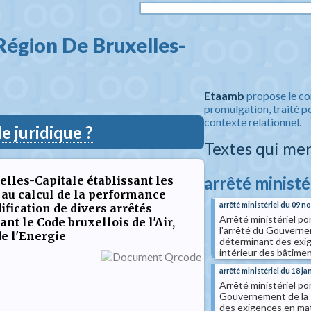
égion De Bruxelles-
Etaamb
propose le co
promulgation, traité po
contexte relationnel.
 juridique ?
Textes qui me
arrêté ministé
lles-Capitale établissant les
s au calcul de la performance
arrêté ministériel du 09 
fication de divers arrêtés
Arrêté ministériel po
nt le Code bruxellois de l'Air,
l'arrêté du Gouverne
de l'Energie
déterminant des exig
intérieur des bâtime
arrêté ministériel du 18 ja
Arrêté ministériel po
Gouvernement de la 
des exigences en mat