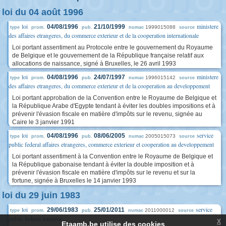
loi du 04 août 1996
loi
ministere
04/08/1996
21/10/1999
1999015088
type
prom.
pub.
numac
source
des affaires etrangeres, du commerce exterieur et de la cooperation internationale
Loi portant assentiment au Protocole entre le gouvernement du Royaume
de Belgique et le gouvernement de la République française relatif aux
allocations de naissance, signé à Bruxelles, le 26 avril 1993
loi
ministere
04/08/1996
24/07/1997
1996015142
type
prom.
pub.
numac
source
des affaires etrangeres, du commerce exterieur et de la cooperation au developpement
Loi portant approbation de la Convention entre le Royaume de Belgique et
la République Arabe d'Egypte tendant à éviter les doubles impositions et à
prévenir l'évasion fiscale en matière d'impôts sur le revenu, signée au
Caire le 3 janvier 1991
loi
service
04/08/1996
08/06/2005
2005015073
type
prom.
pub.
numac
source
public federal affaires etrangeres, commerce exterieur et cooperation au developpement
Loi portant assentiment à la Convention entre le Royaume de Belgique et
la République gabonaise tendant à éviter la double imposition et à
prévenir l'évasion fiscale en matière d'impôts sur le revenu et sur la
fortune, signée à Bruxelles le 14 janvier 1993
loi du 29 juin 1983
loi
service
29/06/1983
25/01/2011
2011000012
type
prom.
pub.
numac
source
public federal interieur
x
Etaamb.be utilise des cookies