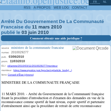
^
-
FR
NL
RSS
A PROPOS
WEB LOG
CONTACT
Arrêté Du Gouvernement De La Communauté
Francaise du
11
mars
2010
publié le
03
juin
2010
Comment obtenir une aide juridique ?
ministere de la communaute francaise
source
2010029277
numac
03/06/2010
pub.
11/03/2010
prom.
ELI
eli/arrete/2010/03/11/2010029277/moniteur
moniteur
https://www.ejustice.just.fgov.be/cgi/article_body(...)
liens
Conseil d'État (chrono)
MINISTERE DE LA COMMUNAUTE FRANÇAISE
11 MARS 2010. - Arrêté du Gouvernement de la Communauté française
fixant la procédure d'introduction et d'examen des demandes en vue de la
reconnaissance comme sportif de haut niveau, espoir sportif et partenaire
d'entraînement ainsi que la procédure de retrait de cette reconnaissance