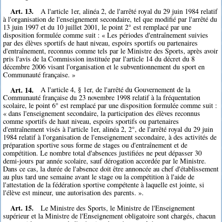
Art. 13.
A l'article 1er, alinéa 2, de l'arrêté royal du 29 juin 1984 relatif
à l'organisation de l'enseignement secondaire, tel que modifié par l'arrêté du
13 juin 1997 et du 10 juillet 2001, le point 2° est remplacé par une
disposition formulée comme suit : « Les périodes d'entraînement suivies
par des élèves sportifs de haut niveau, espoirs sportifs ou partenaires
d'entraînement, reconnus comme tels par le Ministre des Sports, après avoir
pris l'avis de la Commission instituée par l'article 14 du décret du 8
décembre 2006 visant l'organisation et le subventionnement du sport en
Communauté française. »
Art. 14.
A l'article 4, § 1er, de l'arrêté du Gouvernement de la
Communauté française du 23 novembre 1998 relatif à la fréquentation
scolaire, le point 6° est remplacé par une disposition formulée comme suit :
« dans l'enseignement secondaire, la participation des élèves reconnus
comme sportifs de haut niveau, espoirs sportifs ou partenaires
d'entraînement visés à l'article 1er, alinéa 2, 2°, de l'arrêté royal du 29 juin
1984 relatif à l'organisation de l'enseignement secondaire, à des activités de
préparation sportive sous forme de stages ou d'entraînement et de
compétition. Le nombre total d'absences justifiées ne peut dépasser 30
demi-jours par année scolaire, sauf dérogation accordée par le Ministre.
Dans ce cas, la durée de l'absence doit être annoncée au chef d'établissement
au plus tard une semaine avant le stage ou la compétition à l'aide de
l'attestation de la fédération sportive compétente à laquelle est jointe, si
l'élève est mineur, une autorisation des parents. ».
Art. 15.
Le Ministre des Sports, le Ministre de l'Enseignement
supérieur et la Ministre de l'Enseignement obligatoire sont chargés, chacun