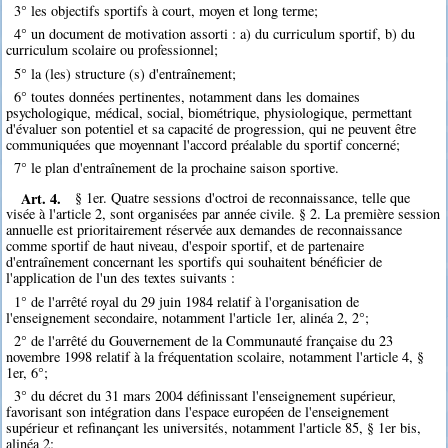
3° les objectifs sportifs à court, moyen et long terme;
4° un document de motivation assorti : a) du curriculum sportif, b) du
curriculum scolaire ou professionnel;
5° la (les) structure (s) d'entraînement;
6° toutes données pertinentes, notamment dans les domaines
psychologique, médical, social, biométrique, physiologique, permettant
d'évaluer son potentiel et sa capacité de progression, qui ne peuvent être
communiquées que moyennant l'accord préalable du sportif concerné;
7° le plan d'entraînement de la prochaine saison sportive.
Art. 4.
§ 1er. Quatre sessions d'octroi de reconnaissance, telle que
visée à l'article 2, sont organisées par année civile. § 2. La première session
annuelle est prioritairement réservée aux demandes de reconnaissance
comme sportif de haut niveau, d'espoir sportif, et de partenaire
d'entraînement concernant les sportifs qui souhaitent bénéficier de
l'application de l'un des textes suivants :
1° de l'arrêté royal du 29 juin 1984 relatif à l'organisation de
l'enseignement secondaire, notamment l'article 1er, alinéa 2, 2°;
2° de l'arrêté du Gouvernement de la Communauté française du 23
novembre 1998 relatif à la fréquentation scolaire, notamment l'article 4, §
1er, 6°;
3° du décret du 31 mars 2004 définissant l'enseignement supérieur,
favorisant son intégration dans l'espace européen de l'enseignement
supérieur et refinançant les universités, notamment l'article 85, § 1er bis,
alinéa 2;