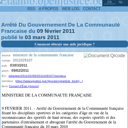
^
-
FR
NL
RSS
A PROPOS
WEB LOG
CONTACT
Arrêté Du Gouvernement De La Communauté
Francaise du
09
février
2011
publié le
03
mars
2011
Comment obtenir une aide juridique ?
ministere de la communaute francaise
source
2011029107
numac
03/03/2011
pub.
09/02/2011
prom.
ELI
eli/arrete/2011/02/09/2011029107/moniteur
moniteur
https://www.ejustice.just.fgov.be/cgi/article_body(...)
liens
Conseil d'État (chrono)
MINISTERE DE LA COMMUNAUTE FRANÇAISE
9 FEVRIER 2011. - Arrêté du Gouvernement de la Communauté française
fixant les disciplines sportives et les catégories d'âge en vue de la
reconnaissance des sportifs de haut niveau, des espoirs sportifs et des
partenaires d'entraînement et abrogeant l'arrêté du Gouvernement de la
Communauté française du 10 mars 2010