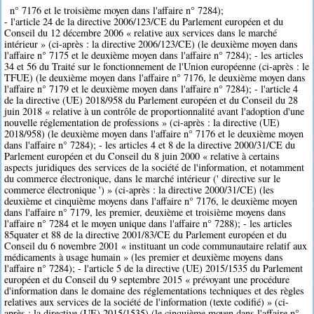
n° 7176 et le troisième moyen dans l'affaire n° 7284);
- l'article 24 de la directive 2006/123/CE du Parlement européen et du
Conseil du 12 décembre 2006 « relative aux services dans le marché
intérieur » (ci-après : la directive 2006/123/CE) (le deuxième moyen dans
l'affaire n° 7175 et le deuxième moyen dans l'affaire n° 7284); - les articles
34 et 56 du Traité sur le fonctionnement de l'Union européenne (ci-après : le
TFUE) (le deuxième moyen dans l'affaire n° 7176, le deuxième moyen dans
l'affaire n° 7179 et le deuxième moyen dans l'affaire n° 7284); - l'article 4
de la directive (UE) 2018/958 du Parlement européen et du Conseil du 28
juin 2018 « relative à un contrôle de proportionnalité avant l'adoption d'une
nouvelle réglementation de professions » (ci-après : la directive (UE)
2018/958) (le deuxième moyen dans l'affaire n° 7176 et le deuxième moyen
dans l'affaire n° 7284); - les articles 4 et 8 de la directive 2000/31/CE du
Parlement européen et du Conseil du 8 juin 2000 « relative à certains
aspects juridiques des services de la société de l'information, et notamment
du commerce électronique, dans le marché intérieur (' directive sur le
commerce électronique ') » (ci-après : la directive 2000/31/CE) (les
deuxième et cinquième moyens dans l'affaire n° 7176, le deuxième moyen
dans l'affaire n° 7179, les premier, deuxième et troisième moyens dans
l'affaire n° 7284 et le moyen unique dans l'affaire n° 7288); - les articles
85quater et 88 de la directive 2001/83/CE du Parlement européen et du
Conseil du 6 novembre 2001 « instituant un code communautaire relatif aux
médicaments à usage humain » (les premier et deuxième moyens dans
l'affaire n° 7284); - l'article 5 de la directive (UE) 2015/1535 du Parlement
européen et du Conseil du 9 septembre 2015 « prévoyant une procédure
d'information dans le domaine des réglementations techniques et des règles
relatives aux services de la société de l'information (texte codifié) » (ci-
après : la directive (UE) 2015/1535) (le cinquième moyen dans l'affaire n°