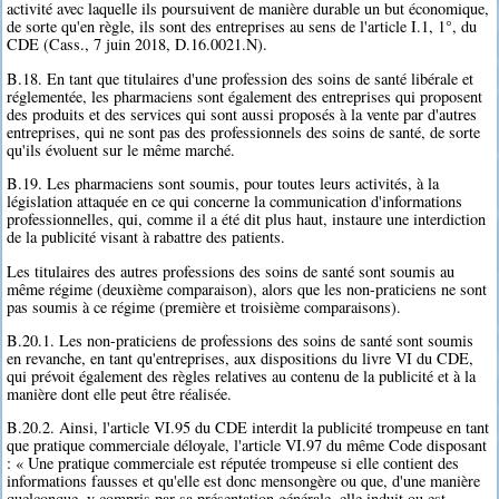
activité avec laquelle ils poursuivent de manière durable un but économique,
de sorte qu'en règle, ils sont des entreprises au sens de l'article I.1, 1°, du
CDE (Cass., 7 juin 2018, D.16.0021.N).
B.18. En tant que titulaires d'une profession des soins de santé libérale et
réglementée, les pharmaciens sont également des entreprises qui proposent
des produits et des services qui sont aussi proposés à la vente par d'autres
entreprises, qui ne sont pas des professionnels des soins de santé, de sorte
qu'ils évoluent sur le même marché.
B.19. Les pharmaciens sont soumis, pour toutes leurs activités, à la
législation attaquée en ce qui concerne la communication d'informations
professionnelles, qui, comme il a été dit plus haut, instaure une interdiction
de la publicité visant à rabattre des patients.
Les titulaires des autres professions des soins de santé sont soumis au
même régime (deuxième comparaison), alors que les non-praticiens ne sont
pas soumis à ce régime (première et troisième comparaisons).
B.20.1. Les non-praticiens de professions des soins de santé sont soumis
en revanche, en tant qu'entreprises, aux dispositions du livre VI du CDE,
qui prévoit également des règles relatives au contenu de la publicité et à la
manière dont elle peut être réalisée.
B.20.2. Ainsi, l'article VI.95 du CDE interdit la publicité trompeuse en tant
que pratique commerciale déloyale, l'article VI.97 du même Code disposant
: « Une pratique commerciale est réputée trompeuse si elle contient des
informations fausses et qu'elle est donc mensongère ou que, d'une manière
quelconque, y compris par sa présentation générale, elle induit ou est