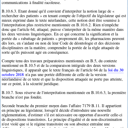
communications à finalité racoleuse.
B.10.6.3. Etant donné qu'il convient d'interpréter la notion large de «
rechercher des patients » en tenant compte de l'objectif du législateur qui est
mieux exprimé dans le texte néerlandais, cette notion doit être soumise à
l'interprétation plus restrictive mentionnée en B.10.6.2. Rien n'empêche
donc que l'article 64, attaqué, puisse s'interpréter de la même manière dans
les deux versions linguistiques. En ce qui concerne la signification et la
portée du « rabattage de patients » proprement dit, les pharmaciens peuvent
dès lors, en s'aidant ou non de leur Code de déontologie et des décisions
disciplinaires en la matière, comprendre la portée de la règle attaquée de
sorte qu'ils puissent agir en conséquence.
Compte tenu des travaux préparatoires mentionnés en B.5, du contexte
mentionné en B.10.5 et de la comparaison intégrale des deux versions
loi du 30
linguistiques, il apparaît que le texte français de l'article 64 de la
octobre 2018
n'a pas une portée différente de celle de la version
néerlandaise de ce texte et que la disposition attaquée ne porte pas atteinte,
sur ce point, à la sécurité juridique.
B.10.7. Sous réserve de l'interprétation mentionnée en B.10.6.3, la première
branche n'est pas fondée.
Seconde branche du premier moyen dans l'affaire 7179 B.11. Il appartient
en principe au législateur, lorsqu'il décide d'introduire une nouvelle
réglementation, d'estimer s'il est nécessaire ou opportun d'assortir celle-ci
de dispositions transitoires. Le principe d'égalité et de non-discrimination
n'est violé que si le régime transitoire ou son absence entraîne une