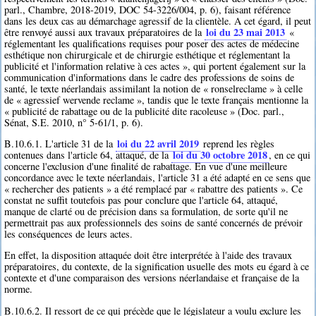
parl., Chambre, 2018-2019, DOC 54-3226/004, p. 6), faisant référence
dans les deux cas au démarchage agressif de la clientèle. A cet égard, il peut
loi du 23 mai 2013
être renvoyé aussi aux travaux préparatoires de la
«
réglementant les qualifications requises pour poser des actes de médecine
esthétique non chirurgicale et de chirurgie esthétique et réglementant la
publicité et l'information relative à ces actes », qui portent également sur la
communication d'informations dans le cadre des professions de soins de
santé, le texte néerlandais assimilant la notion de « ronselreclame » à celle
de « agressief wervende reclame », tandis que le texte français mentionne la
« publicité de rabattage ou de la publicité dite racoleuse » (Doc. parl.,
Sénat, S.E. 2010, n° 5-61/1, p. 6).
loi du 22 avril 2019
B.10.6.1. L'article 31 de la
reprend les règles
loi du 30 octobre 2018
contenues dans l'article 64, attaqué, de la
, en ce qui
concerne l'exclusion d'une finalité de rabattage. En vue d'une meilleure
concordance avec le texte néerlandais, l'article 31 a été adapté en ce sens que
« rechercher des patients » a été remplacé par « rabattre des patients ». Ce
constat ne suffit toutefois pas pour conclure que l'article 64, attaqué,
manque de clarté ou de précision dans sa formulation, de sorte qu'il ne
permettrait pas aux professionnels des soins de santé concernés de prévoir
les conséquences de leurs actes.
En effet, la disposition attaquée doit être interprétée à l'aide des travaux
préparatoires, du contexte, de la signification usuelle des mots eu égard à ce
contexte et d'une comparaison des versions néerlandaise et française de la
norme.
B.10.6.2. Il ressort de ce qui précède que le législateur a voulu exclure les