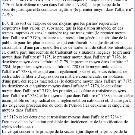
7176 et le troisième moyen dans l'affaire n° 7284); - le principe de la
sécurité juridique et la confiance légitime (le premier moyen dans l'affaire n°
7179).
B.7. Il ressort de l'exposé de ces moyens que les parties requérantes
respectives font valoir, en substance, que la législation attaquée, en des
termes imprécis et sans le moindre régime transitoire (le premier moyen
dans l'affaire n° 7179), instaure une interdiction générale et absolue de la
publicité pour les pharmaciens, ce qui entraînerait, sans justification
raisonnable, d'une part, une différence de traitement de situations identiques
et, d'autre part, une identité de traitement de situations inégales (le premier
moyen dans l'affaire n° 7175, le premier moyen dans l'affaire n° 7176, le
deuxième moyen dans l'affaire n° 7179, le premier moyen dans l'affaire n°
7284, le premier moyen dans l'affaire n° 7285 et le moyen unique dans
l'affaire n° 7288), et ce qui aurait également pour effet, le cas échéant, de
restreindre la liberté d'expression en matière commerciale, en violation,
d'une part, des règles matérielles (le deuxième moyen dans l'affaire n° 7175,
les deuxième et cinquième moyens dans l'affaire n° 7176, le deuxième
moyen dans l'affaire n° 7179, les premier, deuxième et troisième moyens
dans l'affaire n° 7284 et le moyen unique dans l'affaire n° 7288 : le caractère
incompatible ou trop radical de la réglementation nationale) et, d'autre part,
des exigences procédurales du droit de l'Union (les deuxième et cinquième
moyens dans l'affaire
n° 7176 et les deuxième et troisième moyens dans l'affaire n° 7284 :
l'absence d'une évaluation préalable des incidences et de la notification de
règles techniques).
En ce qui concerne le principe de la sécurité juridique et le principe de la