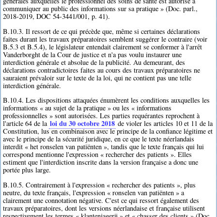
générales auxquelles le professionnel des soins de santé est autorisé à
communiquer au public des informations sur sa pratique » (Doc. parl.,
2018-2019, DOC 54-3441/001, p. 41).
B.10.3. Il ressort de ce qui précède que, même si certaines déclarations
faites durant les travaux préparatoires semblent suggérer le contraire (voir
B.5.3 et B.5.4), le législateur entendait clairement se conformer à l'arrêt
Vanderborght de la Cour de justice et n'a pas voulu instaurer une
interdiction générale et absolue de la publicité. Au demeurant, des
déclarations contradictoires faites au cours des travaux préparatoires ne
sauraient prévaloir sur le texte de la loi, qui ne contient pas une telle
interdiction générale.
B.10.4. Les dispositions attaquées énumèrent les conditions auxquelles les
informations « au sujet de la pratique » ou les « informations
professionnelles » sont autorisées. Les parties requérantes reprochent à
loi du 30 octobre 2018
l'article 64 de la
de violer les articles 10 et 11 de la
Constitution, lus en combinaison avec le principe de la confiance légitime et
avec le principe de la sécurité juridique, en ce que le texte néerlandais
interdit « het ronselen van patiënten », tandis que le texte français qui lui
correspond mentionne l'expression « rechercher des patients ». Elles
estiment que l'interdiction inscrite dans la version française a donc une
portée plus large.
B.10.5. Contrairement à l'expression « rechercher des patients », plus
neutre, du texte français, l'expression « ronselen van patiënten » a
clairement une connotation négative. C'est ce qui ressort également des
travaux préparatoires, dont les versions néerlandaise et française utilisent
respectivement les termes « klantenjagerij » et « chasser des clients » (Doc.