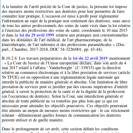
A la lumière de l'arrêt précité de la Cour de justice, la présente loi impose
des mesures moins restrictives aux dentistes pour leur permettre de faire
connaître leur pratique. L'occasion est mise à profit pour réglementer
l'information au sujet de la pratique non seulement des dentistes, mais aussi
de tous les autres professionnels des soins de santé visés dans la loi relative
à l'exercice des professions des soins de santé, coordonnée le 10 mai 2015
loi du 29 avril 1999
et dans la
relative aux pratiques non conventionnelles
dans les domaines de l'art médical, de l'art pharmaceutique, de la
kinésithérapie, de l'art infirmier et des professions paramédicales » (Doc.
parl., Chambre, 2017-2018, DOC 54-3226/001, pp. 43-44).
loi du 22 avril 2019
B.10.2.4. Les travaux préparatoires de la
mentionnent
: « La Cour de Justice de l'Union européenne déclare, dans son arrêt du 4
mai 2017 relatif à l'affaire ' Vanderborght ' (C-339/15) que la directive
relative au commerce électronique et à la libre prestation de services (article
56 TFUE) est en opposition à une réglementation légale nationale qui
interdit la publicité de manière générale et absolue. Une limitation de libre
prestation de services peut se justifier par des raisons impératives d'intérêt
général, à savoir la protection de la santé et de la dignité de la profession
(en l'occurrence de dentiste). Selon la Cour, une interdiction générale et
absolue de toute publicité ne va toutefois pas plus loin que ce qui est
nécessaire pour atteindre les objectifs poursuivis. Ces objectifs pourraient
être atteints au moyen de mesures moins restrictives qui - le cas strictement
échéant - délimiteraient quelles formes de communication les dentistes
peuvent utiliser et de quelle manière.
Dans le prolongement de cet arrêt, cette section définit les conditions