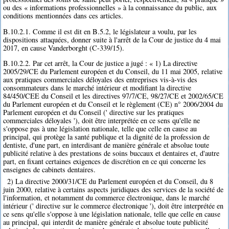
ou des « informations professionnelles » à la connaissance du public, aux
conditions mentionnées dans ces articles.
B.10.2.1. Comme il est dit en B.5.2, le législateur a voulu, par les
dispositions attaquées, donner suite à l'arrêt de la Cour de justice du 4 mai
2017, en cause Vanderborght (C-339/15).
B.10.2.2. Par cet arrêt, la Cour de justice a jugé : « 1) La directive
2005/29/CE du Parlement européen et du Conseil, du 11 mai 2005, relative
aux pratiques commerciales déloyales des entreprises vis-à-vis des
consommateurs dans le marché intérieur et modifiant la directive
84/450/CEE du Conseil et les directives 97/7/CE, 98/27/CE et 2002/65/CE
du Parlement européen et du Conseil et le règlement (CE) n° 2006/2004 du
Parlement européen et du Conseil (' directive sur les pratiques
commerciales déloyales '), doit être interprétée en ce sens qu'elle ne
s'oppose pas à une législation nationale, telle que celle en cause au
principal, qui protège la santé publique et la dignité de la profession de
dentiste, d'une part, en interdisant de manière générale et absolue toute
publicité relative à des prestations de soins buccaux et dentaires et, d'autre
part, en fixant certaines exigences de discrétion en ce qui concerne les
enseignes de cabinets dentaires.
2) La directive 2000/31/CE du Parlement européen et du Conseil, du 8
juin 2000, relative à certains aspects juridiques des services de la société de
l'information, et notamment du commerce électronique, dans le marché
intérieur (' directive sur le commerce électronique '), doit être interprétée en
ce sens qu'elle s'oppose à une législation nationale, telle que celle en cause
au principal, qui interdit de manière générale et absolue toute publicité