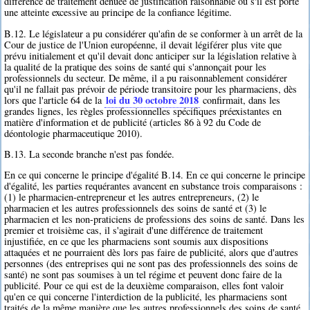
différence de traitement dénuée de justification raisonnable ou s'il est porté
une atteinte excessive au principe de la confiance légitime.
B.12. Le législateur a pu considérer qu'afin de se conformer à un arrêt de la
Cour de justice de l'Union européenne, il devait légiférer plus vite que
prévu initialement et qu'il devait donc anticiper sur la législation relative à
la qualité de la pratique des soins de santé qui s'annonçait pour les
professionnels du secteur. De même, il a pu raisonnablement considérer
qu'il ne fallait pas prévoir de période transitoire pour les pharmaciens, dès
loi du 30 octobre 2018
lors que l'article 64 de la
confirmait, dans les
grandes lignes, les règles professionnelles spécifiques préexistantes en
matière d'information et de publicité (articles 86 à 92 du Code de
déontologie pharmaceutique 2010).
B.13. La seconde branche n'est pas fondée.
En ce qui concerne le principe d'égalité B.14. En ce qui concerne le principe
d'égalité, les parties requérantes avancent en substance trois comparaisons :
(1) le pharmacien-entrepreneur et les autres entrepreneurs, (2) le
pharmacien et les autres professionnels des soins de santé et (3) le
pharmacien et les non-praticiens de professions des soins de santé. Dans les
premier et troisième cas, il s'agirait d'une différence de traitement
injustifiée, en ce que les pharmaciens sont soumis aux dispositions
attaquées et ne pourraient dès lors pas faire de publicité, alors que d'autres
personnes (des entreprises qui ne sont pas des professionnels des soins de
santé) ne sont pas soumises à un tel régime et peuvent donc faire de la
publicité. Pour ce qui est de la deuxième comparaison, elles font valoir
qu'en ce qui concerne l'interdiction de la publicité, les pharmaciens sont
traités de la même manière que les autres professionnels des soins de santé,