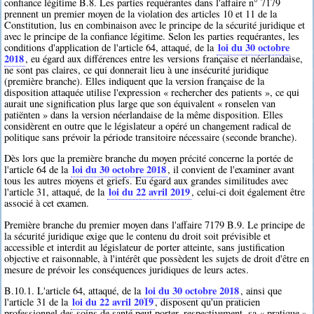
confiance légitime B.8. Les parties requérantes dans l'affaire n° 7179
prennent un premier moyen de la violation des articles 10 et 11 de la
Constitution, lus en combinaison avec le principe de la sécurité juridique et
avec le principe de la confiance légitime. Selon les parties requérantes, les
loi du 30 octobre
conditions d'application de l'article 64, attaqué, de la
2018
, eu égard aux différences entre les versions française et néerlandaise,
ne sont pas claires, ce qui donnerait lieu à une insécurité juridique
(première branche). Elles indiquent que la version française de la
disposition attaquée utilise l'expression « rechercher des patients », ce qui
aurait une signification plus large que son équivalent « ronselen van
patiënten » dans la version néerlandaise de la même disposition. Elles
considèrent en outre que le législateur a opéré un changement radical de
politique sans prévoir la période transitoire nécessaire (seconde branche).
Dès lors que la première branche du moyen précité concerne la portée de
loi du 30 octobre 2018
l'article 64 de la
, il convient de l'examiner avant
tous les autres moyens et griefs. Eu égard aux grandes similitudes avec
loi du 22 avril 2019
l'article 31, attaqué, de la
, celui-ci doit également être
associé à cet examen.
Première branche du premier moyen dans l'affaire 7179 B.9. Le principe de
la sécurité juridique exige que le contenu du droit soit prévisible et
accessible et interdit au législateur de porter atteinte, sans justification
objective et raisonnable, à l'intérêt que possèdent les sujets de droit d'être en
mesure de prévoir les conséquences juridiques de leurs actes.
loi du 30 octobre 2018
B.10.1. L'article 64, attaqué, de la
, ainsi que
loi du 22 avril 2019
l'article 31 de la
, disposent qu'un praticien
professionnel des soins de santé peut porter, respectivement, sa « pratique »