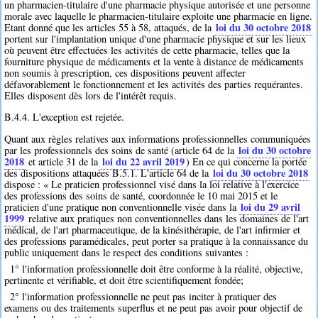
un pharmacien-titulaire d'une pharmacie physique autorisée et une personne
morale avec laquelle le pharmacien-titulaire exploite une pharmacie en ligne.
loi du 30 octobre 2018
Etant donné que les articles 55 à 58, attaqués, de la
portent sur l'implantation unique d'une pharmacie physique et sur les lieux
où peuvent être effectuées les activités de cette pharmacie, telles que la
fourniture physique de médicaments et la vente à distance de médicaments
non soumis à prescription, ces dispositions peuvent affecter
défavorablement le fonctionnement et les activités des parties requérantes.
Elles disposent dès lors de l'intérêt requis.
B.4.4. L'exception est rejetée.
Quant aux règles relatives aux informations professionnelles communiquées
loi du 30 octobre
par les professionnels des soins de santé (article 64 de la
2018
loi du 22 avril 2019
et article 31 de la
) En ce qui concerne la portée
loi du 30 octobre 2018
des dispositions attaquées B.5.1. L'article 64 de la
dispose : « Le praticien professionnel visé dans la loi relative à l'exercice
des professions des soins de santé, coordonnée le 10 mai 2015 et le
loi du 29 avril
praticien d'une pratique non conventionnelle visée dans la
1999
relative aux pratiques non conventionnelles dans les domaines de l'art
médical, de l'art pharmaceutique, de la kinésithérapie, de l'art infirmier et
des professions paramédicales, peut porter sa pratique à la connaissance du
public uniquement dans le respect des conditions suivantes :
1° l'information professionnelle doit être conforme à la réalité, objective,
pertinente et vérifiable, et doit être scientifiquement fondée;
2° l'information professionnelle ne peut pas inciter à pratiquer des
examens ou des traitements superflus et ne peut pas avoir pour objectif de