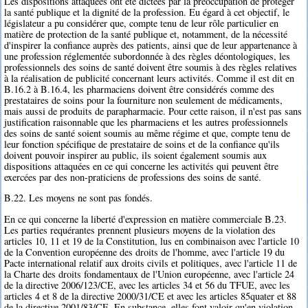
Les dispositions attaquées ont été dictées par la préoccupation de protéger
la santé publique et la dignité de la profession. Eu égard à cet objectif, le
législateur a pu considérer que, compte tenu de leur rôle particulier en
matière de protection de la santé publique et, notamment, de la nécessité
d'inspirer la confiance auprès des patients, ainsi que de leur appartenance à
une profession réglementée subordonnée à des règles déontologiques, les
professionnels des soins de santé doivent être soumis à des règles relatives
à la réalisation de publicité concernant leurs activités. Comme il est dit en
B.16.2 à B.16.4, les pharmaciens doivent être considérés comme des
prestataires de soins pour la fourniture non seulement de médicaments,
mais aussi de produits de parapharmacie. Pour cette raison, il n'est pas sans
justification raisonnable que les pharmaciens et les autres professionnels
des soins de santé soient soumis au même régime et que, compte tenu de
leur fonction spécifique de prestataire de soins et de la confiance qu'ils
doivent pouvoir inspirer au public, ils soient également soumis aux
dispositions attaquées en ce qui concerne les activités qui peuvent être
exercées par des non-praticiens de professions des soins de santé.
B.22. Les moyens ne sont pas fondés.
En ce qui concerne la liberté d'expression en matière commerciale B.23.
Les parties requérantes prennent plusieurs moyens de la violation des
articles 10, 11 et 19 de la Constitution, lus en combinaison avec l'article 10
de la Convention européenne des droits de l'homme, avec l'article 19 du
Pacte international relatif aux droits civils et politiques, avec l'article 11 de
la Charte des droits fondamentaux de l'Union européenne, avec l'article 24
de la directive 2006/123/CE, avec les articles 34 et 56 du TFUE, avec les
articles 4 et 8 de la directive 2000/31/CE et avec les articles 85quater et 88
de la directive 2001/83/CE. En substance, elles font valoir qu'en violation