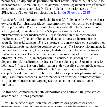
personnes, un diplôme de pharmacien étant requis (articles 5/1 et 6 de la loi
coordonnée du 10 mai 2015). Ces activités doivent également être effectuées
en certains endroits (articles 9, 13 et 16 de la loi coordonnée du 10 mai
loi du 30 octobre 2018
2015, tels qu'ils ont été remplacés par la
).
L'article 5/1 de la loi coordonnée du 10 mai 2015 dispose : « On entend par
exercice de l'art pharmaceutique, l'accomplissement des activités suivantes :
1°) la préparation, l'offre en vente, la vente en détail et la délivrance, même
à titre gratuit, de médicaments, 2°) la préparation de la forme
pharmaceutique des médicaments, 3°) la fabrication et le contrôle des
médicaments, 4°) le contrôle des médicaments dans un laboratoire de
contrôle des médicaments, 5°) le stockage, la conservation et la distribution
des médicaments au stade du commerce de gros, 6°) l'approvisionnement, la
préparation, le contrôle, le stockage, la distribution et la dispensation de
médicaments sûrs et efficaces de la qualité requise dans les pharmacies
ouvertes au public, 7°) la préparation, le contrôle, le stockage et la
dispensation de médicaments sûrs et efficaces de la qualité requise dans les
hôpitaux, 8°) la diffusion d'information et de conseils sur les médicaments,
y compris sur leur bonne utilisation, 9°) le rapport aux autorités
compétentes du nombre d'effets indésirables des produits pharmaceutiques,
10°) l'assistance personnalisée des patients en situation d'automédication,
11°) la contribution à des campagnes locales ou nationales de santé
publique.
Le Roi peut, conformément aux dispositions de l'article 140, préciser les
actes visés à l'alinéa précédent ».
Il résulte de cette disposition que les activités des pharmaciens sont
principalement liées aux médicaments. Seuls les professionnels de l'art