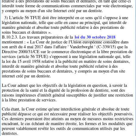
relative à des prestations de soins buccaux et dentaires, en tant que celle-ci
interdit toute forme de communications commerciales par voie électronique,
y compris au moyen d'un site Internet créé par un dentiste.
3) L'article 56 TFUE doit être interprété en ce sens qu'il s'oppose à une
législation nationale, telle que celle en cause au principal, qui interdit de
manière générale et absolue toute publicité relative à des prestations de
soins buccaux et dentaires ».
loi du 30 octobre 2018
B.10.2.3. Les travaux préparatoires de la
mentionnent : « La Cour de justice de l'Union européenne considère dans
son arrêt du 4 mai 2017 dans l'affaire ' Vanderborght ' (C-339/15) que la
Directive 2000/31/CE sur le commerce électronique et la libre prestation de
services (article 56 TFUE) s'opposent à une législation nationale qui, telle
la loi du 15 avril 1958 relative à la publicité en matière de soins dentaires,
interdit de manière générale et absolue toute publicité relative à des
prestations de soins buccaux et dentaires, y compris au moyen d'un site
internet créé par un dentiste.
La Cour admet que les objectifs de la législation en question, à savoir la
protection de la santé et la dignité de la profession de dentiste, sont des
raisons impérieuses d'intérêt général susceptibles de justifier une restriction
à la libre prestation de services.
Cela étant, la Cour estime qu'une interdiction générale et absolue de toute
publicité dépasse ce qui est nécessaire pour réaliser les objectifs poursuivis.
Ces derniers pourraient être atteints au moyen de mesures moins restrictives
encadrant, le cas échéant de manière étroite, les formes et les modalités que
peuvent valablement revêtir les outils de communication utilisés par les
dentistes.