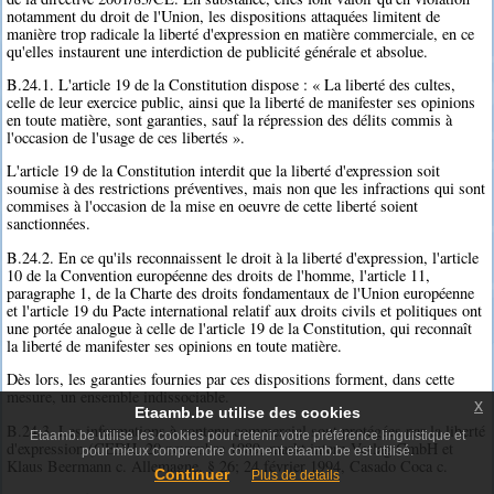
notamment du droit de l'Union, les dispositions attaquées limitent de
manière trop radicale la liberté d'expression en matière commerciale, en ce
qu'elles instaurent une interdiction de publicité générale et absolue.
B.24.1. L'article 19 de la Constitution dispose : « La liberté des cultes,
celle de leur exercice public, ainsi que la liberté de manifester ses opinions
en toute matière, sont garanties, sauf la répression des délits commis à
l'occasion de l'usage de ces libertés ».
L'article 19 de la Constitution interdit que la liberté d'expression soit
soumise à des restrictions préventives, mais non que les infractions qui sont
commises à l'occasion de la mise en oeuvre de cette liberté soient
sanctionnées.
B.24.2. En ce qu'ils reconnaissent le droit à la liberté d'expression, l'article
10 de la Convention européenne des droits de l'homme, l'article 11,
paragraphe 1, de la Charte des droits fondamentaux de l'Union européenne
et l'article 19 du Pacte international relatif aux droits civils et politiques ont
une portée analogue à celle de l'article 19 de la Constitution, qui reconnaît
la liberté de manifester ses opinions en toute matière.
Dès lors, les garanties fournies par ces dispositions forment, dans cette
mesure, un ensemble indissociable.
x
Etaamb.be utilise des cookies
B.24.3. Les informations à contenu commercial sont protégées par la liberté
Etaamb.be utilise les cookies pour retenir votre préférence linguistique et
d'expression (CEDH, 20 novembre 1989, markt intern Verlag GmbH et
pour mieux comprendre comment etaamb.be est utilisé.
Klaus Beermann c. Allemagne, § 26; 24 février 1994, Casado Coca c.
Continuer
Plus de details