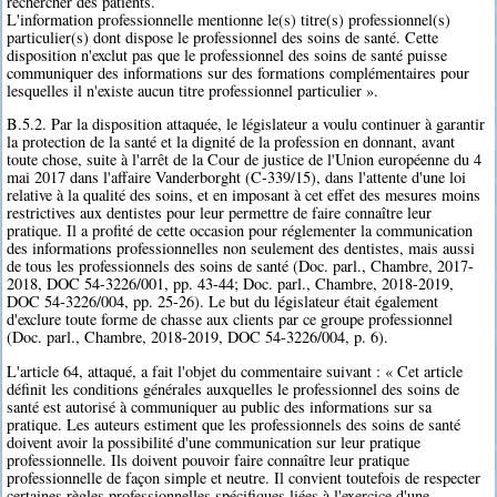
rechercher des patients.
L'information professionnelle mentionne le(s) titre(s) professionnel(s)
particulier(s) dont dispose le professionnel des soins de santé. Cette
disposition n'exclut pas que le professionnel des soins de santé puisse
communiquer des informations sur des formations complémentaires pour
lesquelles il n'existe aucun titre professionnel particulier ».
B.5.2. Par la disposition attaquée, le législateur a voulu continuer à garantir
la protection de la santé et la dignité de la profession en donnant, avant
toute chose, suite à l'arrêt de la Cour de justice de l'Union européenne du 4
mai 2017 dans l'affaire Vanderborght (C-339/15), dans l'attente d'une loi
relative à la qualité des soins, et en imposant à cet effet des mesures moins
restrictives aux dentistes pour leur permettre de faire connaître leur
pratique. Il a profité de cette occasion pour réglementer la communication
des informations professionnelles non seulement des dentistes, mais aussi
de tous les professionnels des soins de santé (Doc. parl., Chambre, 2017-
2018, DOC 54-3226/001, pp. 43-44; Doc. parl., Chambre, 2018-2019,
DOC 54-3226/004, pp. 25-26). Le but du législateur était également
d'exclure toute forme de chasse aux clients par ce groupe professionnel
(Doc. parl., Chambre, 2018-2019, DOC 54-3226/004, p. 6).
L'article 64, attaqué, a fait l'objet du commentaire suivant : « Cet article
définit les conditions générales auxquelles le professionnel des soins de
santé est autorisé à communiquer au public des informations sur sa
pratique. Les auteurs estiment que les professionnels des soins de santé
doivent avoir la possibilité d'une communication sur leur pratique
professionnelle. Ils doivent pouvoir faire connaître leur pratique
professionnelle de façon simple et neutre. Il convient toutefois de respecter
certaines règles professionnelles spécifiques liées à l'exercice d'une