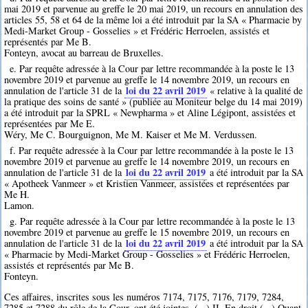
mai 2019 et parvenue au greffe le 20 mai 2019, un recours en annulation des
articles 55, 58 et 64 de la même loi a été introduit par la SA « Pharmacie by
Medi-Market Group - Gosselies » et Frédéric Herroelen, assistés et
représentés par Me B.
Fonteyn, avocat au barreau de Bruxelles.
e. Par requête adressée à la Cour par lettre recommandée à la poste le 13
novembre 2019 et parvenue au greffe le 14 novembre 2019, un recours en
loi du 22 avril 2019
annulation de l'article 31 de la
« relative à la qualité de
la pratique des soins de santé » (publiée au Moniteur belge du 14 mai 2019)
a été introduit par la SPRL « Newpharma » et Aline Légipont, assistées et
représentées par Me E.
Wéry, Me C. Bourguignon, Me M. Kaiser et Me M. Verdussen.
f. Par requête adressée à la Cour par lettre recommandée à la poste le 13
novembre 2019 et parvenue au greffe le 14 novembre 2019, un recours en
loi du 22 avril 2019
annulation de l'article 31 de la
a été introduit par la SA
« Apotheek Vanmeer » et Kristien Vanmeer, assistées et représentées par
Me H.
Lamon.
g. Par requête adressée à la Cour par lettre recommandée à la poste le 13
novembre 2019 et parvenue au greffe le 15 novembre 2019, un recours en
loi du 22 avril 2019
annulation de l'article 31 de la
a été introduit par la SA
« Pharmacie by Medi-Market Group - Gosselies » et Frédéric Herroelen,
assistés et représentés par Me B.
Fonteyn.
Ces affaires, inscrites sous les numéros 7174, 7175, 7176, 7179, 7284,
7285 et 7288 du rôle de la Cour, ont été jointes. (...) II. En droit (...) Quant