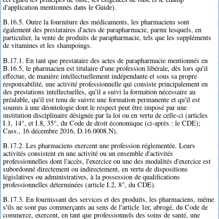
d'application mentionnés dans le Guide).
B.16.5. Outre la fourniture des médicaments, les pharmaciens sont
également des prestataires d'actes de parapharmacie, parmi lesquels, en
particulier, la vente de produits de parapharmacie, tels que les suppléments
de vitamines et les shampoings.
B.17.1. En tant que prestataire des actes de parapharmacie mentionnés en
B.16.5, le pharmacien est titulaire d'une profession libérale, dès lors qu'il
effectue, de manière intellectuellement indépendante et sous sa propre
responsabilité, une activité professionnelle qui consiste principalement en
des prestations intellectuelles, qu'il a suivi la formation nécessaire au
préalable, qu'il est tenu de suivre une formation permanente et qu'il est
soumis à une déontologie dont le respect peut être imposé par une
institution disciplinaire désignée par la loi ou en vertu de celle-ci (articles
I.1, 14°, et I.8, 35°, du Code de droit économique (ci-après : le CDE);
Cass., 16 décembre 2016, D.16.0008.N).
B.17.2. Les pharmaciens exercent une profession réglementée. Leurs
activités consistent en une activité ou un ensemble d'activités
professionnelles dont l'accès, l'exercice ou une des modalités d'exercice est
subordonné directement ou indirectement, en vertu de dispositions
législatives ou administratives, à la possession de qualifications
professionnelles déterminées (article I.2, 8°, du CDE).
B.17.3. En fournissant des services et des produits, les pharmaciens, même
s'ils ne sont pas commerçants au sens de l'article 1er, abrogé, du Code de
commerce, exercent, en tant que professionnels des soins de santé, une