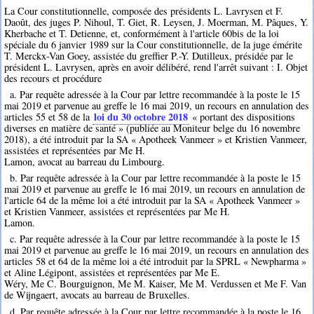
La Cour constitutionnelle, composée des présidents L. Lavrysen et F.
Daoût, des juges P. Nihoul, T. Giet, R. Leysen, J. Moerman, M. Pâques, Y.
Kherbache et T. Detienne, et, conformément à l'article 60bis de la loi
spéciale du 6 janvier 1989 sur la Cour constitutionnelle, de la juge émérite
T. Merckx-Van Goey, assistée du greffier P.-Y. Dutilleux, présidée par le
président L. Lavrysen, après en avoir délibéré, rend l'arrêt suivant : I. Objet
des recours et procédure
a. Par requête adressée à la Cour par lettre recommandée à la poste le 15
mai 2019 et parvenue au greffe le 16 mai 2019, un recours en annulation des
loi du 30 octobre 2018
articles 55 et 58 de la
« portant des dispositions
diverses en matière de santé » (publiée au Moniteur belge du 16 novembre
2018), a été introduit par la SA « Apotheek Vanmeer » et Kristien Vanmeer,
assistées et représentées par Me H.
Lamon, avocat au barreau du Limbourg.
b. Par requête adressée à la Cour par lettre recommandée à la poste le 15
mai 2019 et parvenue au greffe le 16 mai 2019, un recours en annulation de
l'article 64 de la même loi a été introduit par la SA « Apotheek Vanmeer »
et Kristien Vanmeer, assistées et représentées par Me H.
Lamon.
c. Par requête adressée à la Cour par lettre recommandée à la poste le 15
mai 2019 et parvenue au greffe le 16 mai 2019, un recours en annulation des
articles 58 et 64 de la même loi a été introduit par la SPRL « Newpharma »
et Aline Légipont, assistées et représentées par Me E.
Wéry, Me C. Bourguignon, Me M. Kaiser, Me M. Verdussen et Me F. Van
de Wijngaert, avocats au barreau de Bruxelles.
d. Par requête adressée à la Cour par lettre recommandée à la poste le 16