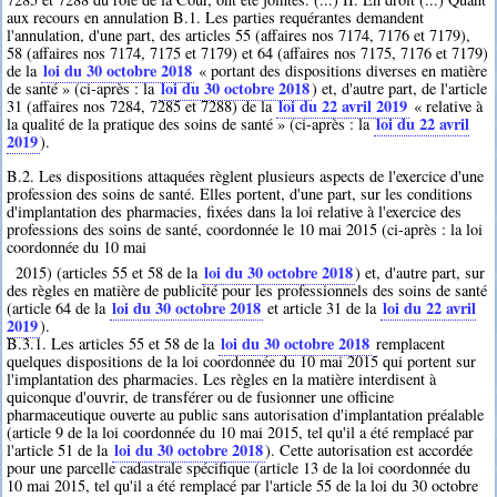
aux recours en annulation B.1. Les parties requérantes demandent
l'annulation, d'une part, des articles 55 (affaires nos 7174, 7176 et 7179),
58 (affaires nos 7174, 7175 et 7179) et 64 (affaires nos 7175, 7176 et 7179)
loi du 30 octobre 2018
de la
« portant des dispositions diverses en matière
loi du 30 octobre 2018
de santé » (ci-après : la
) et, d'autre part, de l'article
loi du 22 avril 2019
31 (affaires nos 7284, 7285 et 7288) de la
« relative à
loi du 22 avril
la qualité de la pratique des soins de santé » (ci-après : la
2019
).
B.2. Les dispositions attaquées règlent plusieurs aspects de l'exercice d'une
profession des soins de santé. Elles portent, d'une part, sur les conditions
d'implantation des pharmacies, fixées dans la loi relative à l'exercice des
professions des soins de santé, coordonnée le 10 mai 2015 (ci-après : la loi
coordonnée du 10 mai
loi du 30 octobre 2018
2015) (articles 55 et 58 de la
) et, d'autre part, sur
des règles en matière de publicité pour les professionnels des soins de santé
loi du 30 octobre 2018
loi du 22 avril
(article 64 de la
et article 31 de la
2019
).
loi du 30 octobre 2018
B.3.1. Les articles 55 et 58 de la
remplacent
quelques dispositions de la loi coordonnée du 10 mai 2015 qui portent sur
l'implantation des pharmacies. Les règles en la matière interdisent à
quiconque d'ouvrir, de transférer ou de fusionner une officine
pharmaceutique ouverte au public sans autorisation d'implantation préalable
(article 9 de la loi coordonnée du 10 mai 2015, tel qu'il a été remplacé par
loi du 30 octobre 2018
l'article 51 de la
). Cette autorisation est accordée
pour une parcelle cadastrale spécifique (article 13 de la loi coordonnée du
10 mai 2015, tel qu'il a été remplacé par l'article 55 de la loi du 30 octobre