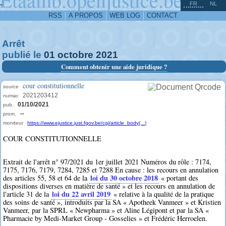
^
-
FR
NL
RSS
A PROPOS
WEB LOG
CONTACT
Arrêt
publié le
01
octobre
2021
Comment obtenir une aide juridique ?
cour constitutionnelle
source
2021203412
numac
01/10/2021
pub.
--
prom.
moniteur
https://www.ejustice.just.fgov.be/cgi/article_body(...)
COUR CONSTITUTIONNELLE
Extrait de l'arrêt n° 97/2021 du 1er juillet 2021 Numéros du rôle : 7174,
7175, 7176, 7179, 7284, 7285 et 7288 En cause : les recours en annulation
loi du 30 octobre 2018
des articles 55, 58 et 64 de la
« portant des
dispositions diverses en matière de santé » et les recours en annulation de
loi du 22 avril 2019
l'article 31 de la
« relative à la qualité de la pratique
des soins de santé », introduits par la SA « Apotheek Vanmeer » et Kristien
Vanmeer, par la SPRL « Newpharma » et Aline Légipont et par la SA «
Pharmacie by Medi-Market Group - Gosselies » et Frédéric Herroelen.