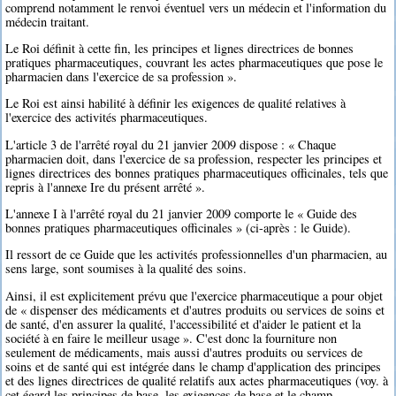
comprend notamment le renvoi éventuel vers un médecin et l'information du
médecin traitant.
Le Roi définit à cette fin, les principes et lignes directrices de bonnes
pratiques pharmaceutiques, couvrant les actes pharmaceutiques que pose le
pharmacien dans l'exercice de sa profession ».
Le Roi est ainsi habilité à définir les exigences de qualité relatives à
l'exercice des activités pharmaceutiques.
L'article 3 de l'arrêté royal du 21 janvier 2009 dispose : « Chaque
pharmacien doit, dans l'exercice de sa profession, respecter les principes et
lignes directrices des bonnes pratiques pharmaceutiques officinales, tels que
repris à l'annexe Ire du présent arrêté ».
L'annexe I à l'arrêté royal du 21 janvier 2009 comporte le « Guide des
bonnes pratiques pharmaceutiques officinales » (ci-après : le Guide).
Il ressort de ce Guide que les activités professionnelles d'un pharmacien, au
sens large, sont soumises à la qualité des soins.
Ainsi, il est explicitement prévu que l'exercice pharmaceutique a pour objet
de « dispenser des médicaments et d'autres produits ou services de soins et
de santé, d'en assurer la qualité, l'accessibilité et d'aider le patient et la
société à en faire le meilleur usage ». C'est donc la fourniture non
seulement de médicaments, mais aussi d'autres produits ou services de
soins et de santé qui est intégrée dans le champ d'application des principes
et des lignes directrices de qualité relatifs aux actes pharmaceutiques (voy. à
cet égard les principes de base, les exigences de base et le champ