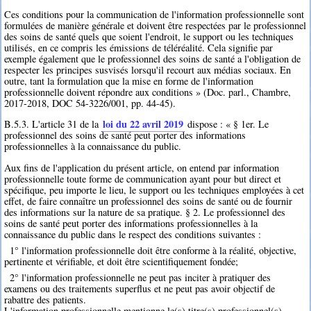
Ces conditions pour la communication de l'information professionnelle sont
formulées de manière générale et doivent être respectées par le professionnel
des soins de santé quels que soient l'endroit, le support ou les techniques
utilisés, en ce compris les émissions de téléréalité. Cela signifie par
exemple également que le professionnel des soins de santé a l'obligation de
respecter les principes susvisés lorsqu'il recourt aux médias sociaux. En
outre, tant la formulation que la mise en forme de l'information
professionnelle doivent répondre aux conditions » (Doc. parl., Chambre,
2017-2018, DOC 54-3226/001, pp. 44-45).
loi du 22 avril 2019
B.5.3. L'article 31 de la
dispose : « § 1er. Le
professionnel des soins de santé peut porter des informations
professionnelles à la connaissance du public.
Aux fins de l'application du présent article, on entend par information
professionnelle toute forme de communication ayant pour but direct et
spécifique, peu importe le lieu, le support ou les techniques employées à cet
effet, de faire connaître un professionnel des soins de santé ou de fournir
des informations sur la nature de sa pratique. § 2. Le professionnel des
soins de santé peut porter des informations professionnelles à la
connaissance du public dans le respect des conditions suivantes :
1° l'information professionnelle doit être conforme à la réalité, objective,
pertinente et vérifiable, et doit être scientifiquement fondée;
2° l'information professionnelle ne peut pas inciter à pratiquer des
examens ou des traitements superflus et ne peut pas avoir objectif de
rabattre des patients.
L'information professionnelle mentionne le(s) titre(s) professionnel(s)