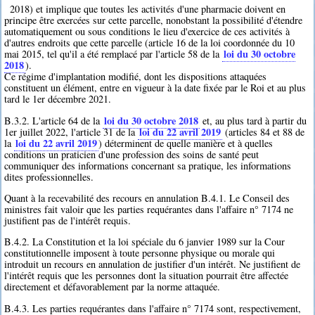
2018) et implique que toutes les activités d'une pharmacie doivent en
principe être exercées sur cette parcelle, nonobstant la possibilité d'étendre
automatiquement ou sous conditions le lieu d'exercice de ces activités à
d'autres endroits que cette parcelle (article 16 de la loi coordonnée du 10
loi du 30 octobre
mai 2015, tel qu'il a été remplacé par l'article 58 de la
2018
).
Ce régime d'implantation modifié, dont les dispositions attaquées
constituent un élément, entre en vigueur à la date fixée par le Roi et au plus
tard le 1er décembre 2021.
loi du 30 octobre 2018
B.3.2. L'article 64 de la
et, au plus tard à partir du
loi du 22 avril 2019
1er juillet 2022, l'article 31 de la
(articles 84 et 88 de
loi du 22 avril 2019
la
) déterminent de quelle manière et à quelles
conditions un praticien d'une profession des soins de santé peut
communiquer des informations concernant sa pratique, les informations
dites professionnelles.
Quant à la recevabilité des recours en annulation B.4.1. Le Conseil des
ministres fait valoir que les parties requérantes dans l'affaire n° 7174 ne
justifient pas de l'intérêt requis.
B.4.2. La Constitution et la loi spéciale du 6 janvier 1989 sur la Cour
constitutionnelle imposent à toute personne physique ou morale qui
introduit un recours en annulation de justifier d'un intérêt. Ne justifient de
l'intérêt requis que les personnes dont la situation pourrait être affectée
directement et défavorablement par la norme attaquée.
B.4.3. Les parties requérantes dans l'affaire n° 7174 sont, respectivement,