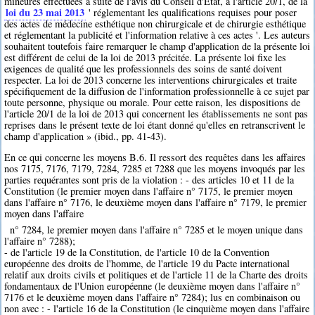
mineures effectuées à suite de l'avis du Conseil d'Etat, à l'article 20/1, de la
loi du 23 mai 2013
' réglementant les qualifications requises pour poser
des actes de médecine esthétique non chirurgicale et de chirurgie esthétique
et réglementant la publicité et l'information relative à ces actes '. Les auteurs
souhaitent toutefois faire remarquer le champ d'application de la présente loi
est différent de celui de la loi de 2013 précitée. La présente loi fixe les
exigences de qualité que les professionnels des soins de santé doivent
respecter. La loi de 2013 concerne les interventions chirurgicales et traite
spécifiquement de la diffusion de l'information professionnelle à ce sujet par
toute personne, physique ou morale. Pour cette raison, les dispositions de
l'article 20/1 de la loi de 2013 qui concernent les établissements ne sont pas
reprises dans le présent texte de loi étant donné qu'elles en retranscrivent le
champ d'application » (ibid., pp. 41-43).
En ce qui concerne les moyens B.6. Il ressort des requêtes dans les affaires
nos 7175, 7176, 7179, 7284, 7285 et 7288 que les moyens invoqués par les
parties requérantes sont pris de la violation : - des articles 10 et 11 de la
Constitution (le premier moyen dans l'affaire n° 7175, le premier moyen
dans l'affaire n° 7176, le deuxième moyen dans l'affaire n° 7179, le premier
moyen dans l'affaire
n° 7284, le premier moyen dans l'affaire n° 7285 et le moyen unique dans
l'affaire n° 7288);
- de l'article 19 de la Constitution, de l'article 10 de la Convention
européenne des droits de l'homme, de l'article 19 du Pacte international
relatif aux droits civils et politiques et de l'article 11 de la Charte des droits
fondamentaux de l'Union européenne (le deuxième moyen dans l'affaire n°
7176 et le deuxième moyen dans l'affaire n° 7284); lus en combinaison ou
non avec : - l'article 16 de la Constitution (le cinquième moyen dans l'affaire