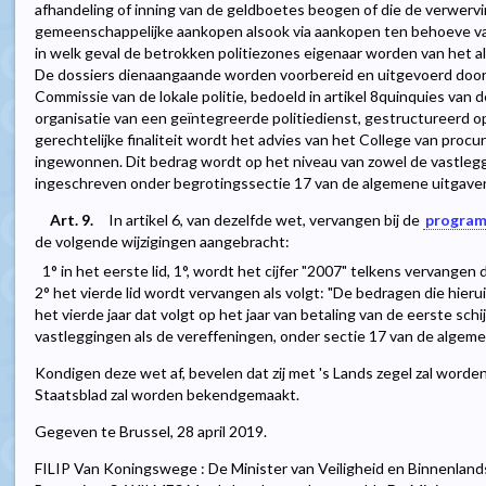
afhandeling of inning van de geldboetes beogen of die de verwervi
gemeenschappelijke aankopen alsook via aankopen ten behoeve van 
in welk geval de betrokken politiezones eigenaar worden van het 
De dossiers dienaangaande worden voorbereid en uitgevoerd door d
Commissie van de lokale politie, bedoeld in artikel 8quinquies van 
organisatie van een geïntegreerde politiedienst, gestructureerd o
gerechtelijke finaliteit wordt het advies van het College van procu
ingewonnen. Dit bedrag wordt op het niveau van zowel de vastlegg
ingeschreven onder begrotingssectie 17 van de algemene uitgaven
Art. 9.
In artikel 6, van dezelfde wet, vervangen bij de
program
de volgende wijzigingen aangebracht:
1° in het eerste lid, 1°, wordt het cijfer "2007" telkens vervangen d
2° het vierde lid wordt vervangen als volgt: "De bedragen die hieru
het vierde jaar dat volgt op het jaar van betaling van de eerste schi
vastleggingen als de vereffeningen, onder sectie 17 van de algeme
Kondigen deze wet af, bevelen dat zij met 's Lands zegel zal worde
Staatsblad zal worden bekendgemaakt.
Gegeven te Brussel, 28 april 2019.
FILIP Van Koningswege : De Minister van Veiligheid en Binnenlan