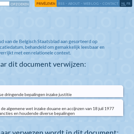
-
-
-
-
PRIVÉLEVEN
RSS
ABOUT
WEB LOG
CONTACT
NL
FR
ud van de Belgisch Staatsblad aan gesorteerd op
icatiedatum, behandeld om gemakkelijk leesbaar en
verrijkt met een relationele context.
aar dit document verwijzen:
 dringende bepalingen inzake justitie
n de algemene wet inzake douane en accijnzen van 18 juli 1977
ancties en houdende diverse bepalingen
aar verwezen wordt in dit document: