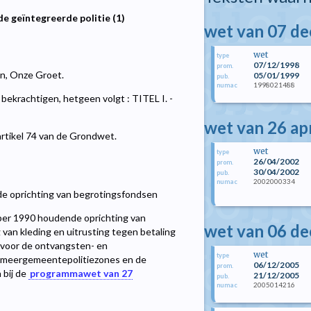
de geïntegreerde politie (1)
wet van 07 d
wet
type
07/12/1998
prom.
len, Onze Groet.
05/01/1999
pub.
1998021488
numac
krachtigen, hetgeen volgt : TITEL I. -
wet van 26 ap
artikel 74 van de Grondwet.
wet
type
26/04/2002
prom.
30/04/2002
pub.
2002000334
numac
de oprichting van begrotingsfondsen
ber 1990 houdende oprichting van
wet van 06 d
van kleding en uitrusting tegen betaling
3 voor de ontvangsten- en
wet
type
e meergemeentepolitiezones en de
06/12/2005
prom.
 bij de
programmawet van 27
21/12/2005
pub.
2005014216
numac