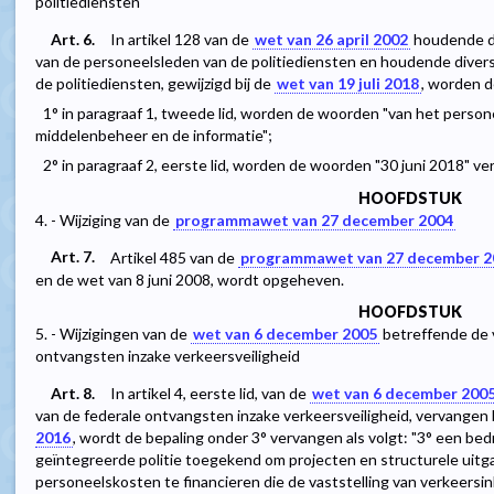
politiediensten
Art. 6.
In artikel 128 van de
wet van 26 april 2002
houdende de
van de personeelsleden van de politiediensten en houdende diver
de politiediensten, gewijzigd bij de
wet van 19 juli 2018
, worden d
1° in paragraaf 1, tweede lid, worden de woorden "van het perso
middelenbeheer en de informatie";
2° in paragraaf 2, eerste lid, worden de woorden "30 juni 2018" v
HOOFDSTUK
4. - Wijziging van de
programmawet van 27 december 2004
Art. 7.
Artikel 485 van de
programmawet van 27 december 2
en de wet van 8 juni 2008, wordt opgeheven.
HOOFDSTUK
5. - Wijzigingen van de
wet van 6 december 2005
betreffende de v
ontvangsten inzake verkeersveiligheid
Art. 8.
In artikel 4, eerste lid, van de
wet van 6 december 200
van de federale ontvangsten inzake verkeersveiligheid, vervangen 
2016
, wordt de bepaling onder 3° vervangen als volgt: "3° een be
geïntegreerde politie toegekend om projecten en structurele uitga
personeelskosten te financieren die de vaststelling van verkeersi