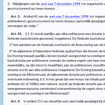
2. - Wijzigingen van de
wet van 7 december 1998
tot organisatie 
gestructureerd op twee niveaus
Art. 3.
Artikel 41 van de
wet van 7 december 1998
tot organi
politiedienst, gestructureerd op twee niveaus, laatstelijk gewijzigd
vervangen als volgt: "
Art. 41.
§ 1. Er wordt jaarlijks aan elke politiezone een dotatie 
federale basisdotatie genoemd, toegekend. De federale basisdotat
1° het aandeel van de federale overheid in de financiering van de 
2° de algemene of bijzondere federale opdrachten die binnen de 
De Koning bepaalt jaarlijks, bij een besluit vastgesteld na overleg i
basisdotatie per politiezone, evenals de nadere regels van haar ev
maandelijks, op zijn minst in twaalfden, aan de politiezones vooraf
dotatie wordt aan elke politiezone toegekend. De Koning bepaalt jaa
overleg in de Ministerraad, de bijkomende dotatie per politiezone,
eventuele indexering. § 3. In het geval dat een korps van lokale pol
artikelen 61 of 104bis niet nakomt, wordt de federale dotatie aan
meergemeentenzone verminderd overeenkomstig de regels door de 
vastgesteld na overleg in de Ministerraad.".
Art. 4.
In artikel 115 van dezelfde wet, laatstelijk gewijzigd bij 