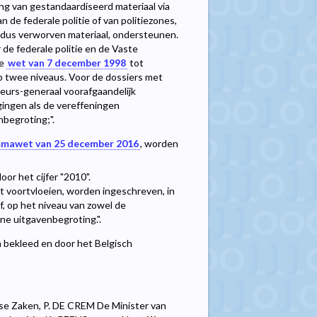
ng van gestandaardiseerd materiaal via
de federale politie of van politiezones,
aldus verworven materiaal, ondersteunen.
e federale politie en de Vaste
de
wet van 7 december 1998
tot
p twee niveaus. Voor de dossiers met
reurs-generaal voorafgaandelijk
ingen als de vereffeningen
begroting;".
mawet van 25 december 2016
, worden
oor het cijfer "2010".
it voortvloeien, worden ingeschreven, in
jf, op het niveau van zowel de
ne uitgavenbegroting.".
n bekleed en door het Belgisch
dse Zaken, P. DE CREM De Minister van