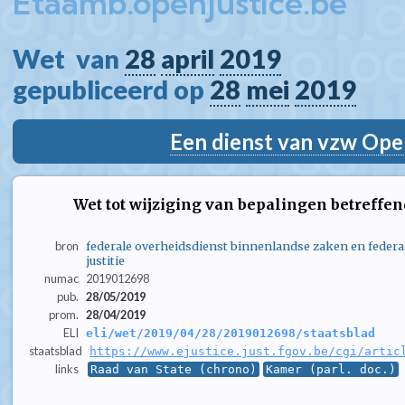
Etaamb.openjustice.be
Wet  van 
28
april
2019
gepubliceerd op 
28
mei
2019
Een dienst van vzw Ope
Wet tot wijziging van bepalingen betreffen
bron
federale overheidsdienst binnenlandse zaken en federa
justitie
numac
2019012698
pub.
28/05/2019
prom.
28/04/2019
ELI
eli/wet/2019/04/28/2019012698/staatsblad
staatsblad
https://www.ejustice.just.fgov.be/cgi/artic
links
Raad van State (chrono)
Kamer (parl. doc.)