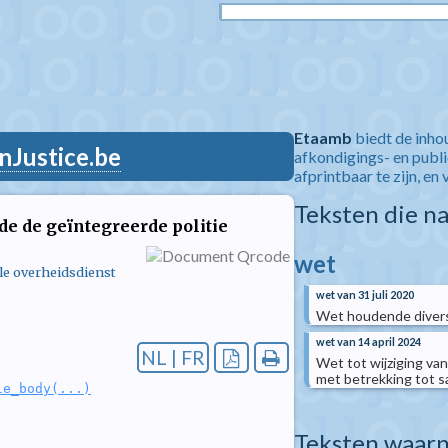
Etaamb
biedt de inho
nJustice.be
afkondigings- en publ
afprintbaar te zijn, en 
Teksten die n
de de geïntegreerde politie
wet
le overheidsdienst
wet van 31 juli 2020
Wet houdende diverse
wet van 14 april 2024
NL | FR
Wet tot wijziging va
met betrekking tot s
le_body(...)
Teksten waarn