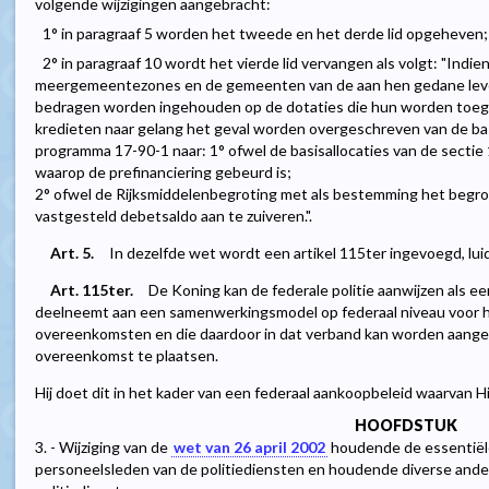
volgende wijzigingen aangebracht:
1° in paragraaf 5 worden het tweede en het derde lid opgeheven;
2° in paragraaf 10 wordt het vierde lid vervangen als volgt: "Indien
meergemeentezones en de gemeenten van de aan hen gedane leve
bedragen worden ingehouden op de dotaties die hun worden toe
kredieten naar gelang het geval worden overgeschreven van de basi
programma 17-90-1 naar: 1° ofwel de basisallocaties van de secti
waarop de prefinanciering gebeurd is;
2° ofwel de Rijksmiddelenbegroting met als bestemming het begrot
vastgesteld debetsaldo aan te zuiveren.".
Art. 5.
In dezelfde wet wordt een artikel 115ter ingevoegd, lui
Art. 115ter.
De Koning kan de federale politie aanwijzen als e
deelneemt aan een samenwerkingsmodel op federaal niveau voor 
overeenkomsten en die daardoor in dat verband kan worden aang
overeenkomst te plaatsen.
Hij doet dit in het kader van een federaal aankoopbeleid waarvan Hij
HOOFDSTUK
3. - Wijziging van de
wet van 26 april 2002
houdende de essentiël
personeelsleden van de politiediensten en houdende diverse ande