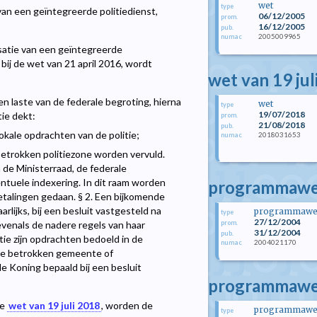
wet
type
van een geïntegreerde politiedienst,
06/12/2005
prom.
16/12/2005
pub.
2005009965
numac
satie van een geïntegreerde
 bij de wet van 21 april 2016, wordt
wet van 19 jul
ten laste van de federale begroting, hierna
wet
type
19/07/2018
ie dekt:
prom.
21/08/2018
pub.
lokale opdrachten van de politie;
2018031653
numac
betrokken politiezone worden vervuld.
n de Ministerraad, de federale
entuele indexering. In dit raam worden
programmawet
betalingen gedaan. § 2. Een bijkomende
rlijks, bij een besluit vastgesteld na
programmawe
type
27/12/2004
prom.
 evenals de nadere regels van haar
31/12/2004
pub.
itie zijn opdrachten bedoeld in de
2004021170
numac
 de betrokken gemeente of
Koning bepaald bij een besluit
programmawet
de
wet van 19 juli 2018
, worden de
programmawe
type