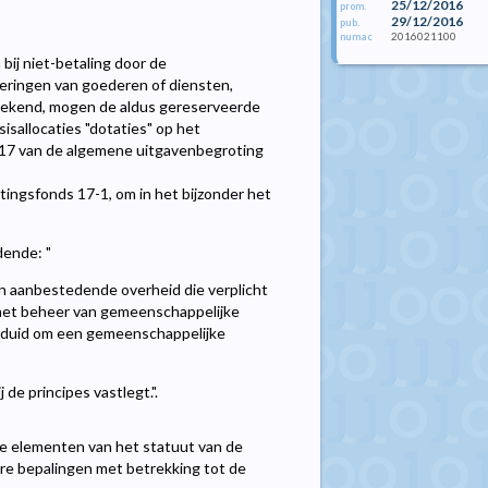
25/12/2016
prom.
29/12/2016
pub.
2016021100
numac
 bij niet-betaling door de
ringen van goederen of diensten,
gekend, mogen de aldus gereserveerde
sallocaties "dotaties" op het
e 17 van de algemene uitgavenbegroting
ingsfonds 17-1, om in het bijzonder het
dende: "
en aanbestedende overheid die verplicht
het beheer van gemeenschappelijke
eduid om een gemeenschappelijke
 de principes vastlegt.".
e elementen van het statuut van de
re bepalingen met betrekking tot de