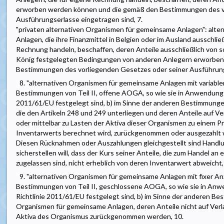
erworben werden können und die gemäß den Bestimmungen des v
Ausführungserlasse eingetragen sind, 7.
"privaten alternativen Organismen für gemeinsame Anlagen": alt
Anlagen, die ihre Finanzmittel in Belgien oder im Ausland ausschließ
Rechnung handeln, beschaffen, deren Anteile ausschließlich von 
König festgelegten Bedingungen von anderen Anlegern erworbe
Bestimmungen des vorliegenden Gesetzes oder seiner Ausführung
8. "alternativen Organismen für gemeinsame Anlagen mit variabler 
Bestimmungen von Teil II, offene AOGA, so wie sie in Anwendung vo
2011/61/EU festgelegt sind, b) im Sinne der anderen Bestimmun
die den Artikeln 248 und 249 unterliegen und deren Anteile auf Ve
oder mittelbar zu Lasten der Aktiva dieser Organismen zu einem Pr
Inventarwerts berechnet wird, zurückgenommen oder ausgezahlt
Diesen Rücknahmen oder Auszahlungen gleichgestellt sind Handl
sicherstellen will, dass der Kurs seiner Anteile, die zum Handel 
zugelassen sind, nicht erheblich von deren Inventarwert abweicht,
9. "alternativen Organismen für gemeinsame Anlagen mit fixer Anza
Bestimmungen von Teil II, geschlossene AOGA, so wie sie in Anwe
Richtlinie 2011/61/EU festgelegt sind, b) im Sinne der anderen 
Organismen für gemeinsame Anlagen, deren Anteile nicht auf Verl
Aktiva des Organismus zurückgenommen werden, 10.