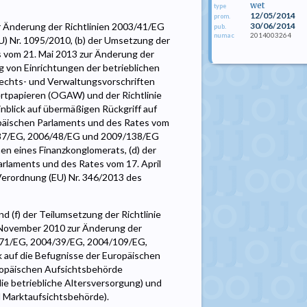
wet
type
12/05/2014
prom.
30/06/2014
r Änderung der Richtlinien 2003/41/EG
pub.
2014003264
numac
) Nr. 1095/2010, (b) der Umsetzung der
s vom 21. Mai 2013 zur Änderung der
g von Einrichtungen der betrieblichen
Rechts- und Verwaltungsvorschriften
tpapieren (OGAW) und der Richtlinie
nblick auf übermäßigen Rückgriff auf
opäischen Parlaments und des Rates vom
2/87/EG, 2006/48/EG und 2009/138/EG
en eines Finanzkonglomerats, (d) der
rlaments und des Rates vom 17. April
Verordnung (EU) Nr. 346/2013 des
 (f) der Teilumsetzung der Richtlinie
 November 2010 zur Änderung der
/71/EG, 2004/39/EG, 2004/109/EG,
auf die Befugnisse der Europäischen
ropäischen Aufsichtsbehörde
e betriebliche Altersversorgung) und
 Marktaufsichtsbehörde).