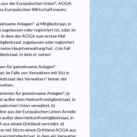
n aus der Europäischen Union": AOGA-
 des Europäischen Wirtschaftsraums
insame Anlagen": a) Mitgliedstaat, in
gelassen oder registriert ist, oder, im
t, in dem der AOGA zum ersten Mal
gliedstaat zugelassen oder registriert
seine Hauptverwaltung hat, c) im Fall
iedstaat, in dem er seinen
smen für gemeinsame Anlagen":
; im Falle von Verwaltern mit Sitz in
liedstaat des Verwalters" immer der
gesehen,
anismen für gemeinsame Anlagen": je
at außer dem Herkunftsmitgliedstaat, in
päischen Union verwaltet, b)
lter aus der Europäischen Union Anteile
t außer dem Herkunftsmitgliedstaat, in
aus einem Drittland vertreibt, d)
er mit Sitz in einem Drittland AOGA aus
renzmitgliedstaat, in dem ein Verwalter