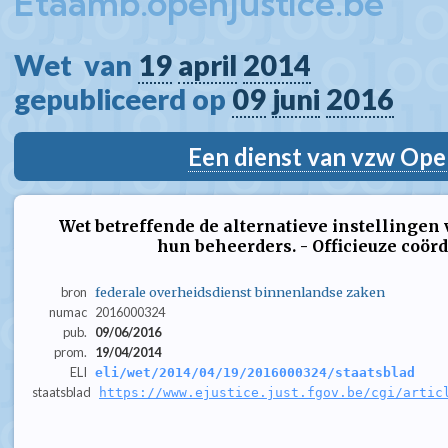
Etaamb.openjustice.be
Wet  van 
19
april
2014
gepubliceerd op 
09
juni
2016
Een dienst van vzw Ope
Wet betreffende de alternatieve instellingen 
hun beheerders. - Officieuze coörd
bron
federale overheidsdienst binnenlandse zaken
numac
2016000324
pub.
09/06/2016
prom.
19/04/2014
ELI
eli/wet/2014/04/19/2016000324/staatsblad
staatsblad
https://www.ejustice.just.fgov.be/cgi/artic