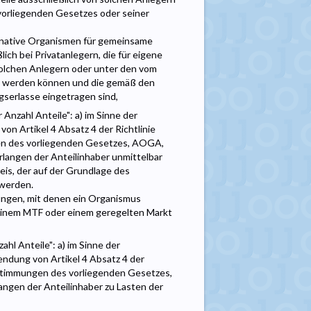
orliegenden Gesetzes oder seiner
ernative Organismen für gemeinsame
lich bei Privatanlegern, die für eigene
solchen Anlegern oder unter den vom
n werden können und die gemäß den
serlasse eingetragen sind,
Anzahl Anteile": a) im Sinne der
n Artikel 4 Absatz 4 der Richtlinie
gen des vorliegenden Gesetzes, AOGA,
rlangen der Anteilinhaber unmittelbar
eis, der auf der Grundlage des
 werden.
ungen, mit denen ein Organismus
an einem MTF oder einem geregelten Markt
hl Anteile": a) im Sinne der
ndung von Artikel 4 Absatz 4 der
Bestimmungen des vorliegenden Gesetzes,
angen der Anteilinhaber zu Lasten der