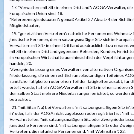
17. "Verwaltern mit Sitz in einem Drittland": AOGA-Verwalter, d
Europäischen Union sind, 18.
"Referenzmitgliedstaaten": gemäß Artikel 37 Absatz 4 der Richtli
Mitgliedstaaten,
19. "gesetzlichen Vertretern": natürliche Personen mit Wohnsitz
juristische Personen, deren satzungsmäßiger Sitz sich im Europäis
Verwaltern mit Sitz in einem Drittland ausdrücklich dazu ernannt 
mit Sitz in einem Drittland gegenüber Behörden, Kunden, Einrich
im Europäischen Wirtschaftsraum hinsichtlich der Verpflichtungen 
handeln, 20.
"Zweigniederlassung eines Verwalters von alternativen Organism
Niederlassung, die einen rechtlich unselbständigen Teil eines AO
sämtliche Tätigkeiten oder einen Teil der Tätigkeiten ausübt, fü
erteilt wurde; hat ein AOGA-Verwalter mit Sitz in einem anderen St
demselben Staat mehrere Niederlassungen errichtet, so werden di
betrachtet,
21. "mit Sitz in": a) bei Verwaltern: "mit satzungsmäßigem Sitz in"
in" oder, falls der AOGA nicht zugelassen oder registriert ist "mit s
Verwahrstellen: "mit satzungsmäßigem Sitz oder Zweigniederlassung 
juristische Personen sind: "mit satzungsmäßigem Sitz oder Zweignie
Vertretern, die natürliche Personen sind: "mit Wohnsitz in", 22.