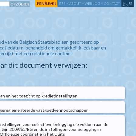
-
-
-
-
PRIVÉLEVEN
RSS
ABOUT
WEB LOG
CONTACT
NL
FR
ud van de Belgisch Staatsblad aan gesorteerd op
icatiedatum, behandeld om gemakkelijk leesbaar en
verrijkt met een relationele context.
aar dit document verwijzen:
an en het toezicht op kredietinstellingen
 gereglementeerde vastgoedvennootschappen
nstellingen voor collectieve belegging die voldoen aan de
tlijn 2009/65/EG en de instellingen voor belegging in
Officieuze coördinatie in het Duits