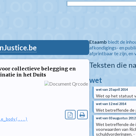
Etaamb
biedt de inho
nJustice.be
afkondigings- en publ
afprintbaar te zijn, en 
Teksten die n
voor collectieve belegging en
inatie in het Duits
wet
wet van 25 april 2014
Wet op het statuut v
wet van 12 mei 2014
Wet betreffende de
wet van 03 augustus 2012
le_body(...)
Wet betreffende de i
voorwaarden van Rich
schuldvorderingen. - 