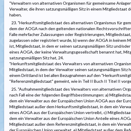
"Verwaltern von alternativen Organismen für gemeinsame Anlage
Verwalter, die ihren satzungsmäßigen Sitz in einem Mitgliedstaat
haben,
23. "Herkunftsmitgliedstaat des alternativen Organismus für geme
dem der AOGA nach den geltenden nationalen Rechtsvorschriften zu
Falle mehrfacher Zulassungen oder Registrierungen, Mitgliedstaa
zugelassen oder registriert wurde, b) wenn der AOGA in keinem Mit
ist, Mitgliedstaat, in dem er seinen satzungsmäßigen Sitz und/oder 
eines AOGA, der keine Verwaltungsgesellschaft benannt hat, Mitgl
satzungsmäßigen Sitz hat, 24.
"Herkunftsmitgliedstaat des Verwalters von alternativen Organi
Mitgliedstaat, in dem der Verwalter seinen satzungsmäßigen Sitz hat
einem Drittland ist bei allen Bezugnahmen auf den "Herkunftsmitg
"Referenzmitgliedstaat" gemeint, wie in Teil II Buch II Titel II vor
25. "Aufnahmemitgliedstaat des Verwalters von alternativen Org
nach Fall eine der folgenden Begriffsbestimmungen: a) Mitgliedsta
dem ein Verwalter aus der Europäischen Union AOGA aus der Euro
Mitgliedstaat außer dem Herkunftsmitgliedstaat, in dem ein Verwa
eines AOGA aus der Europäischen Union vertreibt, c) Mitgliedstaa
dem ein Verwalter aus der Europäischen Union Anteile eines AOGA 
Mitgliedstaat außer dem Referenzmitgliedstaat, in dem ein Verwalt
der Europäischen Union verwaltet, e) Mitgliedstaat außer dem Refe