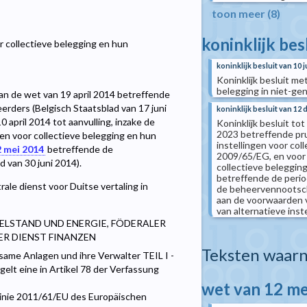
toon meer (8)
koninklijk bes
r collectieve belegging en hun
koninklijk besluit van 10 j
Koninklijk besluit me
belegging in niet-ge
van de wet van 19 april 2014 betreffende
eerders (Belgisch Staatsblad van 17 juni
koninklijk besluit van 12
0 april 2014 tot aanvulling, inzake de
Koninklijk besluit t
2023 betreffende pr
gen voor collectieve belegging en hun
instellingen voor col
2 mei 2014
betreffende de
2009/65/EG, en voor
van 30 juni 2014).
collectieve beleggin
betreffende de perio
ale dienst voor Duitse vertaling in
de beheervennootscha
aan de voorwaarden 
van alternatieve inst
ELSTAND UND ENERGIE, FÖDERALER
ER DIENST FINANZEN
Teksten waarn
same Anlagen und ihre Verwalter TEIL I -
t eine in Artikel 78 der Verfassung
wet van 12 me
tlinie 2011/61/EU des Europäischen