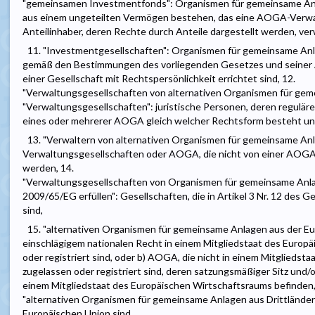
"gemeinsamen Investmentfonds": Organismen für gemeinsame Anl
aus einem ungeteilten Vermögen bestehen, das eine AOGA-Verwa
Anteilinhaber, deren Rechte durch Anteile dargestellt werden, ver
11. "Investmentgesellschaften": Organismen für gemeinsame Anl
gemäß den Bestimmungen des vorliegenden Gesetzes und seiner 
einer Gesellschaft mit Rechtspersönlichkeit errichtet sind, 12.
"Verwaltungsgesellschaften von alternativen Organismen für ge
"Verwaltungsgesellschaften": juristische Personen, deren regulär
eines oder mehrerer AOGA gleich welcher Rechtsform besteht und
13. "Verwaltern von alternativen Organismen für gemeinsame An
Verwaltungsgesellschaften oder AOGA, die nicht von einer AOGA
werden, 14.
"Verwaltungsgesellschaften von Organismen für gemeinsame Anlag
2009/65/EG erfüllen": Gesellschaften, die in Artikel 3 Nr. 12 des
sind,
15. "alternativen Organismen für gemeinsame Anlagen aus der Eu
einschlägigem nationalen Recht in einem Mitgliedstaat des Europ
oder registriert sind, oder b) AOGA, die nicht in einem Mitglieds
zugelassen oder registriert sind, deren satzungsmäßiger Sitz und/
einem Mitgliedstaat des Europäischen Wirtschaftsraums befinden,
"alternativen Organismen für gemeinsame Anlagen aus Drittlände
Europäischen Union sind,