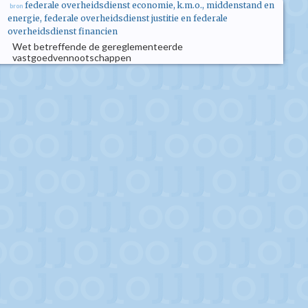
federale overheidsdienst economie, k.m.o., middenstand en
bron
energie, federale overheidsdienst justitie en federale
overheidsdienst financien
Wet betreffende de gereglementeerde
vastgoedvennootschappen