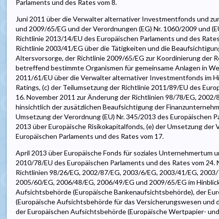
Parlaments und des Rates vom 8.
Juni 2011 über die Verwalter alternativer Investmentfonds und zu
und 2009/65/EG und der Verordnungen (EG) Nr. 1060/2009 und (EU
Richtlinie 2013/14/EU des Europäischen Parlaments und des Rate
Richtlinie 2003/41/EG über die Tätigkeiten und die Beaufsichtigun
Altersvorsorge, der Richtlinie 2009/65/EG zur Koordinierung der 
betreffend bestimmte Organismen für gemeinsame Anlagen in Wer
2011/61/EU über die Verwalter alternativer Investmentfonds im Hi
Ratings, (c) der Teilumsetzung der Richtlinie 2011/89/EU des Eur
16. November 2011 zur Änderung der Richtlinien 98/78/EG, 200
hinsichtlich der zusätzlichen Beaufsichtigung der Finanzunternehm
Umsetzung der Verordnung (EU) Nr. 345/2013 des Europäischen Pa
2013 über Europäische Risikokapitalfonds, (e) der Umsetzung der 
Europäischen Parlaments und des Rates vom 17.
April 2013 über Europäische Fonds für soziales Unternehmertum und
2010/78/EU des Europäischen Parlaments und des Rates vom 24.
Richtlinien 98/26/EG, 2002/87/EG, 2003/6/EG, 2003/41/EG, 2003
2005/60/EG, 2006/48/EG, 2006/49/EG und 2009/65/EG im Hinblick 
Aufsichtsbehörde (Europäische Bankenaufsichtsbehörde), der Eu
(Europäische Aufsichtsbehörde für das Versicherungswesen und di
der Europäischen Aufsichtsbehörde (Europäische Wertpapier- und