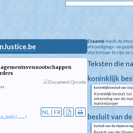
Etaamb
biedt de inho
nJustice.be
afkondigings- en publ
afprintbaar te zijn, en 
Teksten die n
managementsvennootschappen
rders
koninklijk bes
ter
koninklijk besluit van 16 
Koninklijk besluit to
erkenning van de man
mantelzorger
NL | FR
besluit van d
le_body(...)
besluit van de vlaamse re
Besluit van de Vlaam