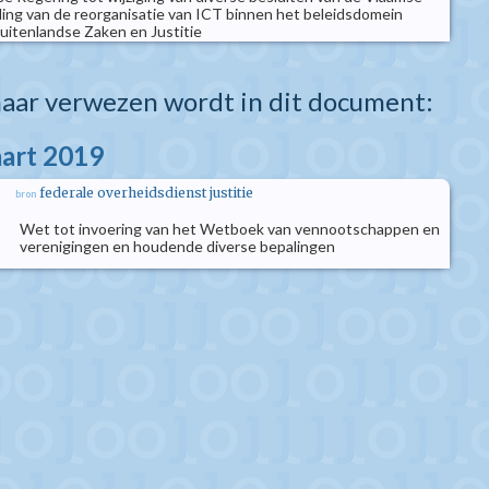
ding van de reorganisatie van ICT binnen het beleidsdomein
Buitenlandse Zaken en Justitie
aar verwezen wordt in dit document:
aart 2019
federale overheidsdienst justitie
bron
Wet tot invoering van het Wetboek van vennootschappen en
verenigingen en houdende diverse bepalingen