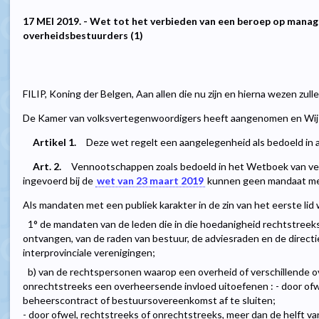
17 MEI 2019. - Wet tot het verbieden van een beroep op ma
overheidsbestuurders (1)
FILIP, Koning der Belgen, Aan allen die nu zijn en hierna wezen zul
De Kamer van volksvertegenwoordigers heeft aangenomen en Wij 
Artikel 1.
Deze wet regelt een aangelegenheid als bedoeld in 
Art. 2.
Vennootschappen zoals bedoeld in het Wetboek van v
ingevoerd bij de
wet van 23 maart 2019
kunnen geen mandaat met
Als mandaten met een publiek karakter in de zin van het eerste l
1° de mandaten van de leden die in die hoedanigheid rechtstree
ontvangen, van de raden van bestuur, de adviesraden en de directi
interprovinciale verenigingen;
b) van de rechtspersonen waarop een overheid of verschillende 
onrechtstreeks een overheersende invloed uitoefenen : - door o
beheerscontract of bestuursovereenkomst af te sluiten;
- door ofwel, rechtstreeks of onrechtstreeks, meer dan de helft va