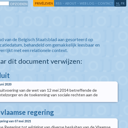
-
-
-
-
PRIVÉLEVEN
RSS
ABOUT
WEB LOG
CONTACT
NL
FR
ud van de Belgisch Staatsblad aan gesorteerd op
icatiedatum, behandeld om gemakkelijk leesbaar en
verrijkt met een relationele context.
aar dit document verwijzen:
luit
juni 2020
t uitvoering van de wet van 12 mei 2014 betreffende de
telzorger en de toekenning van sociale rechten aan de
e vlaamse regering
gering van 07 mei 2021
se Regering tot wijziging van diverse besluiten van de Vlaamse