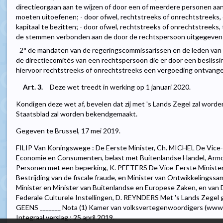
directieorgaan aan te wijzen of door een of meerdere personen aan
moeten uitoefenen; - door ofwel, rechtstreeks of onrechtstreeks,
kapitaal te bezitten; - door ofwel, rechtstreeks of onrechtstreeks
de stemmen verbonden aan de door de rechtspersoon uitgegeven
2° de mandaten van de regeringscommissarissen en de leden van 
de directiecomités van een rechtspersoon die er door een beslissi
hiervoor rechtstreeks of onrechtstreeks een vergoeding ontvange
Art. 3.
Deze wet treedt in werking op 1 januari 2020.
Kondigen deze wet af, bevelen dat zij met 's Lands Zegel zal word
Staatsblad zal worden bekendgemaakt.
Gegeven te Brussel, 17 mei 2019.
FILIP Van Koningswege : De Eerste Minister, Ch. MICHEL De Vice-
Economie en Consumenten, belast met Buitenlandse Handel, Armoe
Personen met een beperking, K. PEETERS De Vice-Eerste Minister 
Bestrijding van de fiscale fraude, en Minister van Ontwikkeling
Minister en Minister van Buitenlandse en Europese Zaken, en van D
Federale Culturele Instellingen, D. REYNDERS Met 's Lands Zegel ge
GEENS _______ Nota (1) Kamer van volksvertegenwoordigers (www
Integraal verslag : 25 april 2019.