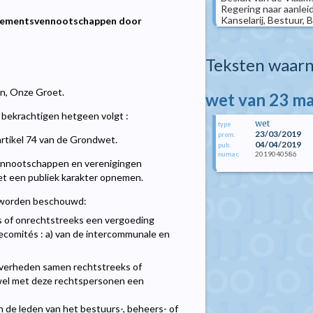
Regering naar aanlei
Kanselarij, Bestuur, 
nagementsvennootschappen door
Teksten waarn
len, Onze Groet.
wet van 23 m
bekrachtigen hetgeen volgt :
wet
type
23/03/2019
prom.
artikel 74 van de Grondwet.
04/04/2019
pub.
2019040586
numac
ennootschappen en verenigingen
 een publiek karakter opnemen.
id worden beschouwd:
ks of onrechtstreeks een vergoeding
ecomités : a) van de intercommunale en
overheden samen rechtstreeks of
fwel met deze rechtspersonen een
n de leden van het bestuurs-, beheers- of