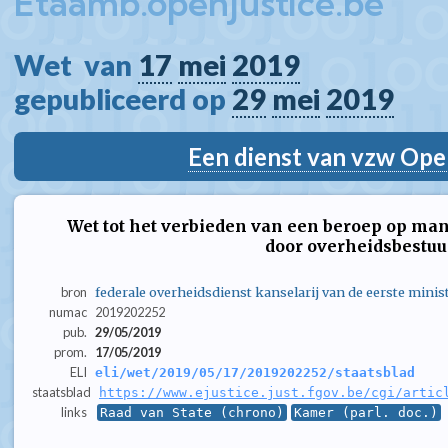
Etaamb.openjustice.be
Wet  van 
17
mei
2019
gepubliceerd op 
29
mei
2019
Een dienst van vzw Ope
Wet tot het verbieden van een beroep op 
door overheidsbestuu
bron
federale overheidsdienst kanselarij van de eerste minis
numac
2019202252
pub.
29/05/2019
prom.
17/05/2019
ELI
eli/wet/2019/05/17/2019202252/staatsblad
staatsblad
https://www.ejustice.just.fgov.be/cgi/artic
links
Raad van State (chrono)
Kamer (parl. doc.)