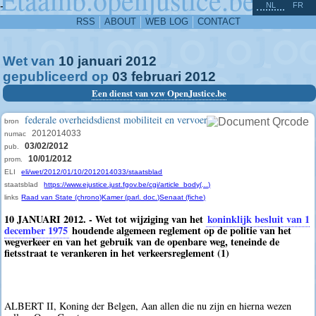
^
-
NL
FR
RSS
ABOUT
WEB LOG
CONTACT
Wet van
10
januari
2012
gepubliceerd op
03
februari
2012
Een dienst van vzw OpenJustice.be
federale overheidsdienst mobiliteit en vervoer
bron
2012014033
numac
03/02/2012
pub.
10/01/2012
prom.
ELI
eli/wet/2012/01/10/2012014033/staatsblad
staatsblad
https://www.ejustice.just.fgov.be/cgi/article_body(...)
links
Raad van State (chrono)
Kamer (parl. doc.)
Senaat (fiche)
10 JANUARI 2012. - Wet tot wijziging van het
koninklijk besluit van 1
december 1975
houdende algemeen reglement op de politie van het
wegverkeer en van het gebruik van de openbare weg, teneinde de
fietsstraat te verankeren in het verkeersreglement (1)
ALBERT II, Koning der Belgen, Aan allen die nu zijn en hierna wezen