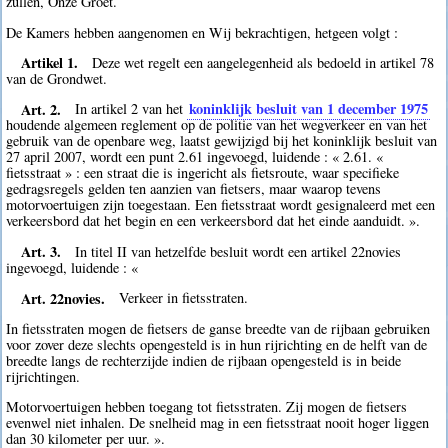
zullen, Onze Groet.
De Kamers hebben aangenomen en Wij bekrachtigen, hetgeen volgt :
Artikel 1.
Deze wet regelt een aangelegenheid als bedoeld in artikel 78
van de Grondwet.
Art. 2.
koninklijk besluit van 1 december 1975
In artikel 2 van het
houdende algemeen reglement op de politie van het wegverkeer en van het
gebruik van de openbare weg, laatst gewijzigd bij het koninklijk besluit van
27 april 2007, wordt een punt 2.61 ingevoegd, luidende : « 2.61. «
fietsstraat » : een straat die is ingericht als fietsroute, waar specifieke
gedragsregels gelden ten aanzien van fietsers, maar waarop tevens
motorvoertuigen zijn toegestaan. Een fietsstraat wordt gesignaleerd met een
verkeersbord dat het begin en een verkeersbord dat het einde aanduidt. ».
Art. 3.
In titel II van hetzelfde besluit wordt een artikel 22novies
ingevoegd, luidende : «
Art. 22novies.
Verkeer in fietsstraten.
In fietsstraten mogen de fietsers de ganse breedte van de rijbaan gebruiken
voor zover deze slechts opengesteld is in hun rijrichting en de helft van de
breedte langs de rechterzijde indien de rijbaan opengesteld is in beide
rijrichtingen.
Motorvoertuigen hebben toegang tot fietsstraten. Zij mogen de fietsers
evenwel niet inhalen. De snelheid mag in een fietsstraat nooit hoger liggen
dan 30 kilometer per uur. ».