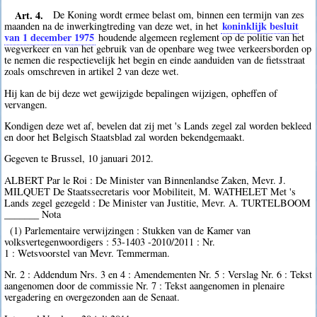
Art. 4.
De Koning wordt ermee belast om, binnen een termijn van zes
koninklijk besluit
maanden na de inwerkingtreding van deze wet, in het
van 1 december 1975
houdende algemeen reglement op de politie van het
wegverkeer en van het gebruik van de openbare weg twee verkeersborden op
te nemen die respectievelijk het begin en einde aanduiden van de fietsstraat
zoals omschreven in artikel 2 van deze wet.
Hij kan de bij deze wet gewijzigde bepalingen wijzigen, opheffen of
vervangen.
Kondigen deze wet af, bevelen dat zij met 's Lands zegel zal worden bekleed
en door het Belgisch Staatsblad zal worden bekendgemaakt.
Gegeven te Brussel, 10 januari 2012.
ALBERT Par le Roi : De Minister van Binnenlandse Zaken, Mevr. J.
MILQUET De Staatssecretaris voor Mobiliteit, M. WATHELET Met 's
Lands zegel gezegeld : De Minister van Justitie, Mevr. A. TURTELBOOM
_______ Nota
(1) Parlementaire verwijzingen : Stukken van de Kamer van
volksvertegenwoordigers : 53-1403 -2010/2011 : Nr.
1 : Wetsvoorstel van Mevr. Temmerman.
Nr. 2 : Addendum Nrs. 3 en 4 : Amendementen Nr. 5 : Verslag Nr. 6 : Tekst
aangenomen door de commissie Nr. 7 : Tekst aangenomen in plenaire
vergadering en overgezonden aan de Senaat.