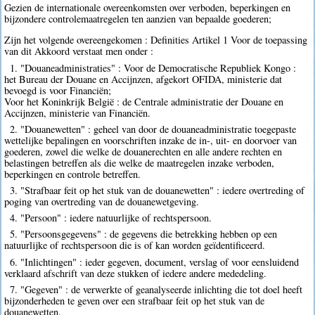
Gezien de internationale overeenkomsten over verboden, beperkingen en
bijzondere controlemaatregelen ten aanzien van bepaalde goederen;
Zijn het volgende overeengekomen : Definities Artikel 1 Voor de toepassing
van dit Akkoord verstaat men onder :
1. "Douaneadministraties" : Voor de Democratische Republiek Kongo :
het Bureau der Douane en Accijnzen, afgekort OFIDA, ministerie dat
bevoegd is voor Financiën;
Voor het Koninkrijk België : de Centrale administratie der Douane en
Accijnzen, ministerie van Financiën.
2. "Douanewetten" : geheel van door de douaneadministratie toegepaste
wettelijke bepalingen en voorschriften inzake de in-, uit- en doorvoer van
goederen, zowel die welke de douanerechten en alle andere rechten en
belastingen betreffen als die welke de maatregelen inzake verboden,
beperkingen en controle betreffen.
3. "Strafbaar feit op het stuk van de douanewetten" : iedere overtreding of
poging van overtreding van de douanewetgeving.
4. "Persoon" : iedere natuurlijke of rechtspersoon.
5. "Persoonsgegevens" : de gegevens die betrekking hebben op een
natuurlijke of rechtspersoon die is of kan worden geïdentificeerd.
6. "Inlichtingen" : ieder gegeven, document, verslag of voor eensluidend
verklaard afschrift van deze stukken of iedere andere mededeling.
7. "Gegeven" : de verwerkte of geanalyseerde inlichting die tot doel heeft
bijzonderheden te geven over een strafbaar feit op het stuk van de
douanewetten.