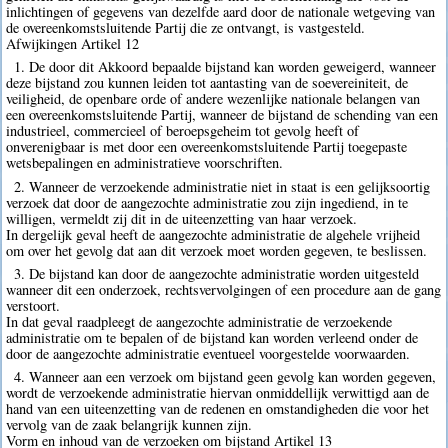
inlichtingen of gegevens van dezelfde aard door de nationale wetgeving van
de overeenkomstsluitende Partij die ze ontvangt, is vastgesteld.
Afwijkingen Artikel 12
1. De door dit Akkoord bepaalde bijstand kan worden geweigerd, wanneer
deze bijstand zou kunnen leiden tot aantasting van de soevereiniteit, de
veiligheid, de openbare orde of andere wezenlijke nationale belangen van
een overeenkomstsluitende Partij, wanneer de bijstand de schending van een
industrieel, commercieel of beroepsgeheim tot gevolg heeft of
onverenigbaar is met door een overeenkomstsluitende Partij toegepaste
wetsbepalingen en administratieve voorschriften.
2. Wanneer de verzoekende administratie niet in staat is een gelijksoortig
verzoek dat door de aangezochte administratie zou zijn ingediend, in te
willigen, vermeldt zij dit in de uiteenzetting van haar verzoek.
In dergelijk geval heeft de aangezochte administratie de algehele vrijheid
om over het gevolg dat aan dit verzoek moet worden gegeven, te beslissen.
3. De bijstand kan door de aangezochte administratie worden uitgesteld
wanneer dit een onderzoek, rechtsvervolgingen of een procedure aan de gang
verstoort.
In dat geval raadpleegt de aangezochte administratie de verzoekende
administratie om te bepalen of de bijstand kan worden verleend onder de
door de aangezochte administratie eventueel voorgestelde voorwaarden.
4. Wanneer aan een verzoek om bijstand geen gevolg kan worden gegeven,
wordt de verzoekende administratie hiervan onmiddellijk verwittigd aan de
hand van een uiteenzetting van de redenen en omstandigheden die voor het
vervolg van de zaak belangrijk kunnen zijn.
Vorm en inhoud van de verzoeken om bijstand Artikel 13