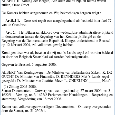
ALBERT II, Koning der Belgen, Aan allen die nu zijn en hierna wezen
zullen, Onze Groet.
De Kamers hebben aangenomen en Wij bekrachtigen hetgeen volgt :
Artikel 1.
Deze wet regelt een aangelegenheid als bedoeld in artikel 77
van de Grondwet.
Art. 2.
Het Bilateraal akkoord over wederzijdse administratieve bijstand
in douanezaken tussen de Regering van het Koninkrijk België en de
Regering van de Democratische Republiek Kongo, ondertekend te Brussel
op 12 februari 2004, zal volkomen gevolg hebben.
Kondigen deze wet af, bevelen dat zij met 's Lands zegel zal worden bekleed
en door het Belgisch Staatsblad zal worden bekendgemaakt.
Gegeven te Brussel, 5 augustus 2006.
ALBERT Van Koningswege : De Minister van Buitenlandse Zaken, K. DE
GUCHT De Minister van Financiën, D. REYNDERS Met 's Lands zegel
gezegeld : De Minister van Justitie, Mevr. L. ONKELINX _______ Nota's
(1) Zitting 2005-2006.
Senaat Documenten. - Ontwerp van wet ingediend op 27 maart 2006, nr. 3-
1622/1. - Verslag, nr. 3-1622/2 Parlementaire Handelingen. - Bespreking en
stemming. Vergadering van 18 mei 2006.
Kamer van volksvertegenwoordigers Documenten. - Ontwerp overgezonden
door de Senaat, nr. 51-2502/1.