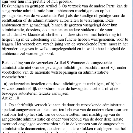
zijn voor hun interpretatie of hun gebruik.
Deskundigen en getuigen Artikel 8 Op verzoek van de andere Partij kan de
aangezochte administratie haar ambtenaren machtigen om op het
grondgebied van de verzoekende Partij als deskundige of getuige voor de
rechtbanken of de administratieve autoriteiten te verschijnen. Deze
ambtenaren zijn gemachtigd, binnen de grenzen vastgelegd door hun
administratie, dossiers, documenten en andere stukken of de voor
eensluidend verklaarde afschriften van deze stukken met betrekking tot
hetgeen zij in de uitoefening van hun functie hebben waargenomen, voor te
leggen. Het verzoek om verschijning van de verzoekende Partij moet in het
bijzonder aangeven in welke aangelegenheid en in welke hoedanigheid de
ambtenaar zal worden gehoord.
Behandeling van de verzoeken Artikel 9 Wanneer de aangezochte
administratie niet over de gevraagde inlichtingen beschikt, moet zij, onder
voorbehoud van de nationale wetsbepalingen en administratieve
voorschriften :
a) onderzoeken instellen om deze inlichtingen te verkrijgen, of b) het
verzoek onmiddellijk doorsturen naar de bevoegde autoriteit, of c) de
bevoegde autoriteiten terzake aanwijzen.
Artikel 10
1. Op schriftelijk verzoek kunnen de door de verzoekende administratie
speciaal aangewezen ambtenaren, ten behoeve van de onderzoeken naar een
strafbaar feit op het stuk van de douanewetten, met machtiging van de
aangezochte administratie en onder voorbehoud van de door deze laatste
eventueel opgelegde voorwaarden : a) in de kantoren van de aangezochte
administratie documenten, dossiers en andere stukken raadplegen met het