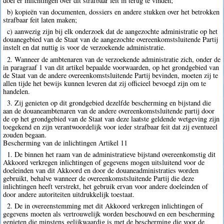
doel er inlichtingen over dit strafbaar feit in terug te vinden;
b) kopieën van documenten, dossiers en andere stukken over het betrokken
strafbaar feit laten maken;
c) aanwezig zijn bij elk onderzoek dat de aangezochte administratie op het
douanegebied van de Staat van de aangezochte overeenkomstsluitende Partij
instelt en dat nuttig is voor de verzoekende administratie.
2. Wanneer de ambtenaren van de verzoekende administratie zich, onder de
in paragraaf 1 van dit artikel bepaalde voorwaarden, op het grondgebied van
de Staat van de andere overeenkomstsluitende Partij bevinden, moeten zij te
allen tijde het bewijs kunnen leveren dat zij officieel bevoegd zijn om te
handelen.
3. Zij genieten op dit grondgebied dezelfde bescherming en bijstand die
aan de douaneambtenaren van de andere overeenkomstsluitende partij door
de op het grondgebied van de Staat van deze laatste geldende wetgeving zijn
toegekend en zijn verantwoordelijk voor ieder strafbaar feit dat zij eventueel
zouden begaan.
Bescherming van de inlichtingen Artikel 11
1. De binnen het raam van de administratieve bijstand overeenkomstig dit
Akkoord verkregen inlichtingen of gegevens mogen uitsluitend voor de
doeleinden van dit Akkoord en door de douaneadministraties worden
gebruikt, behalve wanneer de overeenkomstsluitende Partij die deze
inlichtingen heeft verstrekt, het gebruik ervan voor andere doeleinden of
door andere autoriteiten uitdrukkelijk toestaat.
2. De in overeenstemming met dit Akkoord verkregen inlichtingen of
gegevens moeten als vertrouwelijk worden beschouwd en een bescherming
genieten die minstens gelijkwaardig is met de bescherming die voor de