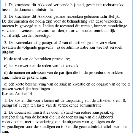
1. De krachtens dit Akkoord verleende bijstand, geschiedt rechtstreeks
tussen de douaneadministraties.
2. De krachtens dit Akkoord gedane verzoeken gebeuren schriftelijk.
De documenten die nodig zijn voor de behandeling van deze verzoeken,
moeten bijgevoegd zijn. Indien de toestand dit vereist, kunnen mondelinge
verzoeken eveneens aanvaard worden, maar ze moeten onmiddellijk
schriftelijk worden bevestigd.
3. De overeenkomstig paragraaf 2 van dit artikel gedane verzoeken
bevatten de volgende gegevens : a) de administratie aan wie het verzoek
uitgaat;
b) de aard van de betrokken procedure;
c) het voorwerp en de reden van het verzoek;
d) de namen en adressen van de partijen die in de procedure betrokken
zijn, indien ze gekend zijn;
e) een korte beschrijving van de zaak in kwestie en de opgave van de toe te
passen wettelijke bepalingen.
Kosten Artikel 14
1. De kosten die voortvloeien uit de toepassing van de artikelen 8 en 10,
paragraaf 1, zijn ten laste van de verzoekende administratie.
2. De douaneadministraties doen afstand van iedere aanspraak op
terugbetaling van de kosten die uit de toepassing van dit Akkoord
voortvloeien, met uitzondering van de uitgaven voor getuigen en de
vergoedingen voor deskundigen en tolken die geen administratief beambte
zijn.