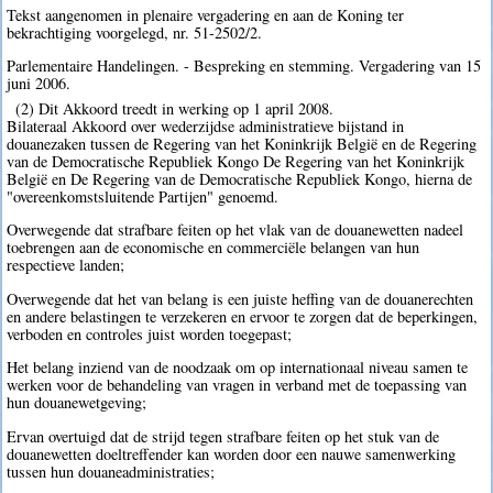
Tekst aangenomen in plenaire vergadering en aan de Koning ter
bekrachtiging voorgelegd, nr. 51-2502/2.
Parlementaire Handelingen. - Bespreking en stemming. Vergadering van 15
juni 2006.
(2) Dit Akkoord treedt in werking op 1 april 2008.
Bilateraal Akkoord over wederzijdse administratieve bijstand in
douanezaken tussen de Regering van het Koninkrijk België en de Regering
van de Democratische Republiek Kongo De Regering van het Koninkrijk
België en De Regering van de Democratische Republiek Kongo, hierna de
"overeenkomstsluitende Partijen" genoemd.
Overwegende dat strafbare feiten op het vlak van de douanewetten nadeel
toebrengen aan de economische en commerciële belangen van hun
respectieve landen;
Overwegende dat het van belang is een juiste heffing van de douanerechten
en andere belastingen te verzekeren en ervoor te zorgen dat de beperkingen,
verboden en controles juist worden toegepast;
Het belang inziend van de noodzaak om op internationaal niveau samen te
werken voor de behandeling van vragen in verband met de toepassing van
hun douanewetgeving;
Ervan overtuigd dat de strijd tegen strafbare feiten op het stuk van de
douanewetten doeltreffender kan worden door een nauwe samenwerking
tussen hun douaneadministraties;