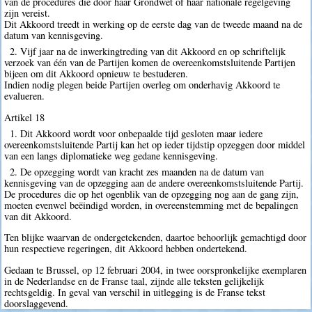
van de procedures die door haar Grondwet of haar nationale regelgeving
zijn vereist.
Dit Akkoord treedt in werking op de eerste dag van de tweede maand na de
datum van kennisgeving.
2. Vijf jaar na de inwerkingtreding van dit Akkoord en op schriftelijk
verzoek van één van de Partijen komen de overeenkomstsluitende Partijen
bijeen om dit Akkoord opnieuw te bestuderen.
Indien nodig plegen beide Partijen overleg om onderhavig Akkoord te
evalueren.
Artikel 18
1. Dit Akkoord wordt voor onbepaalde tijd gesloten maar iedere
overeenkomstsluitende Partij kan het op ieder tijdstip opzeggen door middel
van een langs diplomatieke weg gedane kennisgeving.
2. De opzegging wordt van kracht zes maanden na de datum van
kennisgeving van de opzegging aan de andere overeenkomstsluitende Partij.
De procedures die op het ogenblik van de opzegging nog aan de gang zijn,
moeten evenwel beëindigd worden, in overeenstemming met de bepalingen
van dit Akkoord.
Ten blijke waarvan de ondergetekenden, daartoe behoorlijk gemachtigd door
hun respectieve regeringen, dit Akkoord hebben ondertekend.
Gedaan te Brussel, op 12 februari 2004, in twee oorspronkelijke exemplaren
in de Nederlandse en de Franse taal, zijnde alle teksten gelijkelijk
rechtsgeldig. In geval van verschil in uitlegging is de Franse tekst
doorslaggevend.