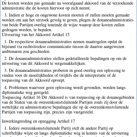
De kosten worden pas gemaakt na voorafgaand akkoord van de verzoekende
administratie die de kosten hiervoor op zich neemt.
3. Indien er hoge en ongewone kosten moeten of zullen moeten gemaakt
worden om aan het verzoek gevolg te geven, plegen de douaneadministraties
van beide Partijen overleg teneinde de wijze waarop deze kosten zullen
gedragen worden, te bepalen.
Uitvoering van het Akkoord Artikel 15
1. De respectieve douaneadministraties nemen maatregelen opdat de
bijstand via rechtstreekse communicatie tussen de daartoe aangewezen
ambtenaren zou geschieden.
2. De douaneadministraties stellen gedetailleerde bepalingen op om de
uitvoering van dit Akkoord te vergemakkelijken.
3. De douaneadministraties proberen in goed overleg een oplossing te
vinden voor de moeilijkheden of twijfels die de interpretatie of de
toepassing van dit Akkoord oproept.
4. Problemen waarvoor geen oplossing wordt gevonden, worden langs
diplomatieke weg geregeld.
Toepassing Artikel 16 Dit Akkoord is van toepassing op de douanegebieden
van de Staten van de overeenkomstsluitende Partijen zoals zij door de
wettelijke en administratieve bepalingen die op de overeenkomstsluitende
Partijen van toepassing zijn, precies zijn vastgesteld.
Inwerkingtreding en opzegging Artikel 17
1. Iedere overeenkomstsluitende Partij stelt de andere Partij op
schriftelijke wijze en langs diplomatieke weg in kennis van de uitvoering