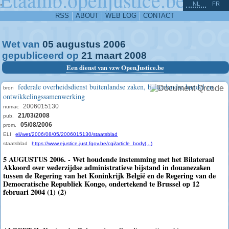
^
-
NL
FR
RSS
ABOUT
WEB LOG
CONTACT
Wet van
05
augustus
2006
gepubliceerd op
21
maart
2008
Een dienst van vzw OpenJustice.be
federale overheidsdienst buitenlandse zaken, buitenlandse handel en
bron
ontwikkelingssamenwerking
2006015130
numac
21/03/2008
pub.
05/08/2006
prom.
ELI
eli/wet/2006/08/05/2006015130/staatsblad
staatsblad
https://www.ejustice.just.fgov.be/cgi/article_body(...)
5 AUGUSTUS 2006. - Wet houdende instemming met het Bilateraal
Akkoord over wederzijdse administratieve bijstand in douanezaken
tussen de Regering van het Koninkrijk België en de Regering van de
Democratische Republiek Kongo, ondertekend te Brussel op 12
februari 2004 (1) (2)