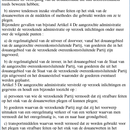
reeds bewezen hebben;
b) nieuwe tendensen inzake strafbare feiten op het stuk van de
douanewetten en de middelen of methodes die gebruikt worden om ze te
plegen.
Bijzondere gevallen van bijstand Artikel 4 De aangezochte administratie
verstrekt de verzoekende administratie op verzoek inlichtingen onder meer
over de volgende punten :
a) de regelmatigheid van de uitvoer of doorvoer, vanaf het douanegebied
van de aangezochte overeenkomstsluitende Partij, van goederen die in het
douanegebied van de verzoekende overeenkomstsluitende Partij zijn
ingevoerd;
b) de regelmatigheid van de invoer, in het douanegebied van de Staat van
de aangezochte overeenkomstsluitende Partij, van goederen die uit het
douanegebied van de Staat van de verzoekende overeenkomstsluitende Partij
zijn uitgevoerd en het douanestelsel waaronder de goederen eventueel
werden geplaatst.
Artikel 5 De aangezochte administratie verstrekt op verzoek inlichtingen en
gegevens en houdt een bijzonder toezicht op :
a) personen van wie de verzoekende Partij vermoedt dat zij strafbare feiten
op het stuk van de douanewetten plegen of kunnen plegen;
b) goederen waarvan de verzoekende Partij zegt dat zij het voorwerp
uitmaken van een onregelmatig verkeer of van een verkeer waarvan men
vermoedt dat het onregelmatig is, van en naar haar grondgebied;
c) transportmiddelen waarvan wordt vermoed dat ze worden gebruikt voor
het plegen van strafbare feiten op het stuk van de douanewetten in het