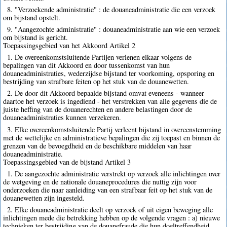
8. "Verzoekende administratie" : de douaneadministratie die een verzoek
om bijstand opstelt.
9. "Aangezochte administratie" : douaneadministratie aan wie een verzoek
om bijstand is gericht.
Toepassingsgebied van het Akkoord Artikel 2
1. De overeenkomstsluitende Partijen verlenen elkaar volgens de
bepalingen van dit Akkoord en door tussenkomst van hun
douaneadministraties, wederzijdse bijstand ter voorkoming, opsporing en
bestrijding van strafbare feiten op het stuk van de douanewetten.
2. De door dit Akkoord bepaalde bijstand omvat eveneens - wanneer
daartoe het verzoek is ingediend - het verstrekken van alle gegevens die de
juiste heffing van de douanerechten en andere belastingen door de
douaneadministraties kunnen verzekeren.
3. Elke overeenkomstsluitende Partij verleent bijstand in overeenstemming
met de wettelijke en administratieve bepalingen die zij toepast en binnen de
grenzen van de bevoegdheid en de beschikbare middelen van haar
douaneadministratie.
Toepassingsgebied van de bijstand Artikel 3
1. De aangezochte administratie verstrekt op verzoek alle inlichtingen over
de wetgeving en de nationale douaneprocedures die nuttig zijn voor
onderzoeken die naar aanleiding van een strafbaar feit op het stuk van de
douanewetten zijn ingesteld.
2. Elke douaneadministratie deelt op verzoek of uit eigen beweging alle
inlichtingen mede die betrekking hebben op de volgende vragen : a) nieuwe
technieken ter bestrijding van de douanefraude die hun doeltreffendheid