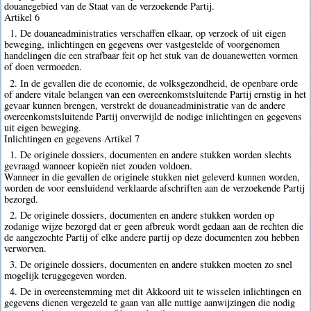
douanegebied van de Staat van de verzoekende Partij.
Artikel 6
1. De douaneadministraties verschaffen elkaar, op verzoek of uit eigen
beweging, inlichtingen en gegevens over vastgestelde of voorgenomen
handelingen die een strafbaar feit op het stuk van de douanewetten vormen
of doen vermoeden.
2. In de gevallen die de economie, de volksgezondheid, de openbare orde
of andere vitale belangen van een overeenkomstsluitende Partij ernstig in het
gevaar kunnen brengen, verstrekt de douaneadministratie van de andere
overeenkomstsluitende Partij onverwijld de nodige inlichtingen en gegevens
uit eigen beweging.
Inlichtingen en gegevens Artikel 7
1. De originele dossiers, documenten en andere stukken worden slechts
gevraagd wanneer kopieën niet zouden voldoen.
Wanneer in die gevallen de originele stukken niet geleverd kunnen worden,
worden de voor eensluidend verklaarde afschriften aan de verzoekende Partij
bezorgd.
2. De originele dossiers, documenten en andere stukken worden op
zodanige wijze bezorgd dat er geen afbreuk wordt gedaan aan de rechten die
de aangezochte Partij of elke andere partij op deze documenten zou hebben
verworven.
3. De originele dossiers, documenten en andere stukken moeten zo snel
mogelijk teruggegeven worden.
4. De in overeenstemming met dit Akkoord uit te wisselen inlichtingen en
gegevens dienen vergezeld te gaan van alle nuttige aanwijzingen die nodig