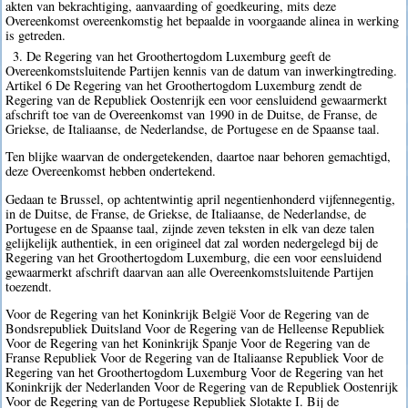
akten van bekrachtiging, aanvaarding of goedkeuring, mits deze
Overeenkomst overeenkomstig het bepaalde in voorgaande alinea in werking
is getreden.
3. De Regering van het Groothertogdom Luxemburg geeft de
Overeenkomstsluitende Partijen kennis van de datum van inwerkingtreding.
Artikel 6 De Regering van het Groothertogdom Luxemburg zendt de
Regering van de Republiek Oostenrijk een voor eensluidend gewaarmerkt
afschrift toe van de Overeenkomst van 1990 in de Duitse, de Franse, de
Griekse, de Italiaanse, de Nederlandse, de Portugese en de Spaanse taal.
Ten blijke waarvan de ondergetekenden, daartoe naar behoren gemachtigd,
deze Overeenkomst hebben ondertekend.
Gedaan te Brussel, op achtentwintig april negentienhonderd vijfennegentig,
in de Duitse, de Franse, de Griekse, de Italiaanse, de Nederlandse, de
Portugese en de Spaanse taal, zijnde zeven teksten in elk van deze talen
gelijkelijk authentiek, in een origineel dat zal worden nedergelegd bij de
Regering van het Groothertogdom Luxemburg, die een voor eensluidend
gewaarmerkt afschrift daarvan aan alle Overeenkomstsluitende Partijen
toezendt.
Voor de Regering van het Koninkrijk België Voor de Regering van de
Bondsrepubliek Duitsland Voor de Regering van de Helleense Republiek
Voor de Regering van het Koninkrijk Spanje Voor de Regering van de
Franse Republiek Voor de Regering van de Italiaanse Republiek Voor de
Regering van het Groothertogdom Luxemburg Voor de Regering van het
Koninkrijk der Nederlanden Voor de Regering van de Republiek Oostenrijk
Voor de Regering van de Portugese Republiek Slotakte I. Bij de