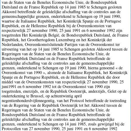
van de Staten van de Benelux Economische Unie, de Bondsrepubliek
Duitsland en de Franse Republiek op 14 juni 1985 te Schengen gesloten
Akkoord betreffende de geleidelijke afschaffing van de controles aan de
gemeenschappelijke grenzen, ondertekend te Schengen op 19 juni 1990,
waartoe de Italiaanse Republiek, het Koninkrijk Spanje en de Portugese
Republiek, en de Helleense Republiek bij de Overeenkomsten van
respectievelijk 27 november 1990, 25 juni 1991 en 6 november 1992 zijn
toegetreden Het Koninkrijk België, de Bondsrepubliek Duitsland, de Franse
Republiek, het Groothertogdom Luxemburg en het Koninkrijk der
Nederlanden, Overeenkomstsluitende Partijen van de Overeenkomst ter
uitvoering van het op 14 juni 1985 te Schengen gesloten Akkoord tussen de
Regeringen van de Staten van de Benelux Economische Unie, de
Bondsrepubliek Duitsland en de Franse Republiek betreffende de
geleidelijke afschaffing van de controles aan de gemeenschappelijke
grenzen, ondertekend te Schengen op 19 juni 1990, hierna genoemd « de
Overeenkomst van 1990 », alsmede de Italiaanse Republiek, het Koninkrijk
Spanje en de Portugese Republiek, en de Helleense Republiek die door
middel van de Overeenkomsten van respectievelijk 27 november 1990, 25
juni1991 en 6 november 1992 tot de Overeenkomst van 1990 zijn
toegetreden, enerzijds, en de Republiek Oostenrijk, anderzijds, Gelet op de
ondertekening te Brussel, op achtentwintig april
negentienhonderdvijfennegentig, van het Protocol betreffende de toetreding
van de Regering van de Republiek Oostenrijk tot het Akkoord tussen de
Regeringen van de Staten van de Benelux Economische Unie, de
Bondsrepubliek Duitsland en de Franse Republiek betreffende de
geleidelijke afschaffing van de controles aan de gemeenschappelijke
grenzen, ondertekend te Schengen op 14 juni 1985, zoals gewijzigd bij de
Protocollen van 27 november 1990, 25 juni 1991 en 6 november 1992