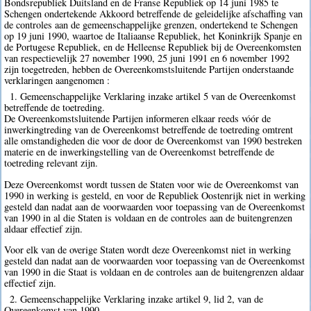
Bondsrepubliek Duitsland en de Franse Republiek op 14 juni 1985 te
Schengen ondertekende Akkoord betreffende de geleidelijke afschaffing van
de controles aan de gemeenschappelijke grenzen, ondertekend te Schengen
op 19 juni 1990, waartoe de Italiaanse Republiek, het Koninkrijk Spanje en
de Portugese Republiek, en de Helleense Republiek bij de Overeenkomsten
van respectievelijk 27 november 1990, 25 juni 1991 en 6 november 1992
zijn toegetreden, hebben de Overeenkomstsluitende Partijen onderstaande
verklaringen aangenomen :
1. Gemeenschappelijke Verklaring inzake artikel 5 van de Overeenkomst
betreffende de toetreding.
De Overeenkomstsluitende Partijen informeren elkaar reeds vóór de
inwerkingtreding van de Overeenkomst betreffende de toetreding omtrent
alle omstandigheden die voor de door de Overeenkomst van 1990 bestreken
materie en de inwerkingstelling van de Overeenkomst betreffende de
toetreding relevant zijn.
Deze Overeenkomst wordt tussen de Staten voor wie de Overeenkomst van
1990 in werking is gesteld, en voor de Republiek Oostenrijk niet in werking
gesteld dan nadat aan de voorwaarden voor toepassing van de Overeenkomst
van 1990 in al die Staten is voldaan en de controles aan de buitengrenzen
aldaar effectief zijn.
Voor elk van de overige Staten wordt deze Overeenkomst niet in werking
gesteld dan nadat aan de voorwaarden voor toepassing van de Overeenkomst
van 1990 in die Staat is voldaan en de controles aan de buitengrenzen aldaar
effectief zijn.
2. Gemeenschappelijke Verklaring inzake artikel 9, lid 2, van de
Overeenkomst van 1990.