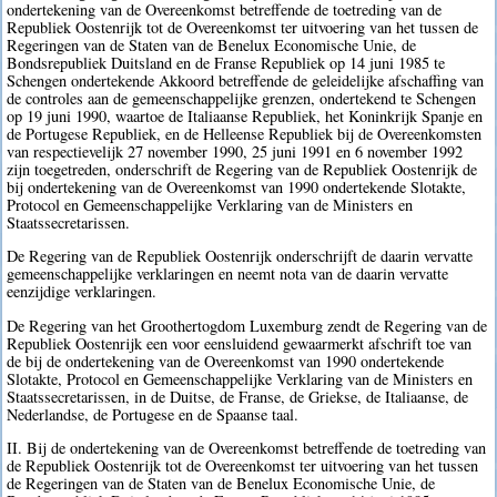
ondertekening van de Overeenkomst betreffende de toetreding van de
Republiek Oostenrijk tot de Overeenkomst ter uitvoering van het tussen de
Regeringen van de Staten van de Benelux Economische Unie, de
Bondsrepubliek Duitsland en de Franse Republiek op 14 juni 1985 te
Schengen ondertekende Akkoord betreffende de geleidelijke afschaffing van
de controles aan de gemeenschappelijke grenzen, ondertekend te Schengen
op 19 juni 1990, waartoe de Italiaanse Republiek, het Koninkrijk Spanje en
de Portugese Republiek, en de Helleense Republiek bij de Overeenkomsten
van respectievelijk 27 november 1990, 25 juni 1991 en 6 november 1992
zijn toegetreden, onderschrift de Regering van de Republiek Oostenrijk de
bij ondertekening van de Overeenkomst van 1990 ondertekende Slotakte,
Protocol en Gemeenschappelijke Verklaring van de Ministers en
Staatssecretarissen.
De Regering van de Republiek Oostenrijk onderschrijft de daarin vervatte
gemeenschappelijke verklaringen en neemt nota van de daarin vervatte
eenzijdige verklaringen.
De Regering van het Groothertogdom Luxemburg zendt de Regering van de
Republiek Oostenrijk een voor eensluidend gewaarmerkt afschrift toe van
de bij de ondertekening van de Overeenkomst van 1990 ondertekende
Slotakte, Protocol en Gemeenschappelijke Verklaring van de Ministers en
Staatssecretarissen, in de Duitse, de Franse, de Griekse, de Italiaanse, de
Nederlandse, de Portugese en de Spaanse taal.
II. Bij de ondertekening van de Overeenkomst betreffende de toetreding van
de Republiek Oostenrijk tot de Overeenkomst ter uitvoering van het tussen
de Regeringen van de Staten van de Benelux Economische Unie, de