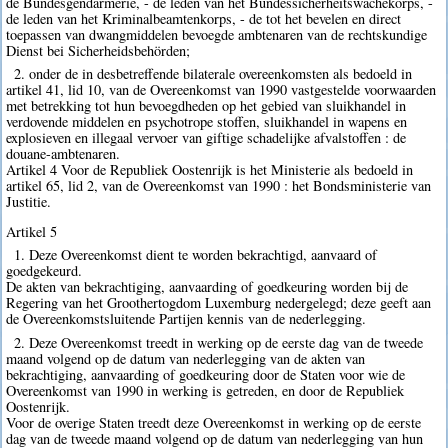
de Bundesgendarmerie, - de leden van het Bundessicherheitswachekorps, -
de leden van het Kriminalbeamtenkorps, - de tot het bevelen en direct
toepassen van dwangmiddelen bevoegde ambtenaren van de rechtskundige
Dienst bei Sicherheidsbehörden;
2. onder de in desbetreffende bilaterale overeenkomsten als bedoeld in
artikel 41, lid 10, van de Overeenkomst van 1990 vastgestelde voorwaarden
met betrekking tot hun bevoegdheden op het gebied van sluikhandel in
verdovende middelen en psychotrope stoffen, sluikhandel in wapens en
explosieven en illegaal vervoer van giftige schadelijke afvalstoffen : de
douane-ambtenaren.
Artikel 4 Voor de Republiek Oostenrijk is het Ministerie als bedoeld in
artikel 65, lid 2, van de Overeenkomst van 1990 : het Bondsministerie van
Justitie.
Artikel 5
1. Deze Overeenkomst dient te worden bekrachtigd, aanvaard of
goedgekeurd.
De akten van bekrachtiging, aanvaarding of goedkeuring worden bij de
Regering van het Groothertogdom Luxemburg nedergelegd; deze geeft aan
de Overeenkomstsluitende Partijen kennis van de nederlegging.
2. Deze Overeenkomst treedt in werking op de eerste dag van de tweede
maand volgend op de datum van nederlegging van de akten van
bekrachtiging, aanvaarding of goedkeuring door de Staten voor wie de
Overeenkomst van 1990 in werking is getreden, en door de Republiek
Oostenrijk.
Voor de overige Staten treedt deze Overeenkomst in werking op de eerste
dag van de tweede maand volgend op de datum van nederlegging van hun