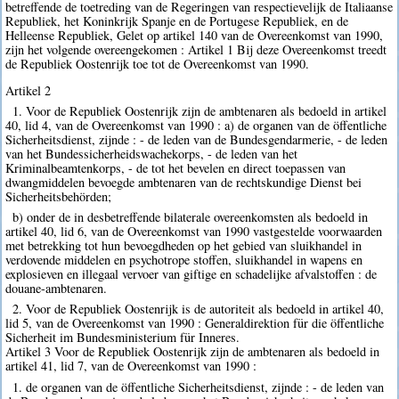
betreffende de toetreding van de Regeringen van respectievelijk de Italiaanse
Republiek, het Koninkrijk Spanje en de Portugese Republiek, en de
Helleense Republiek, Gelet op artikel 140 van de Overeenkomst van 1990,
zijn het volgende overeengekomen : Artikel 1 Bij deze Overeenkomst treedt
de Republiek Oostenrijk toe tot de Overeenkomst van 1990.
Artikel 2
1. Voor de Republiek Oostenrijk zijn de ambtenaren als bedoeld in artikel
40, lid 4, van de Overeenkomst van 1990 : a) de organen van de öffentliche
Sicherheitsdienst, zijnde : - de leden van de Bundesgendarmerie, - de leden
van het Bundessicherheidswachekorps, - de leden van het
Kriminalbeamtenkorps, - de tot het bevelen en direct toepassen van
dwangmiddelen bevoegde ambtenaren van de rechtskundige Dienst bei
Sicherheitsbehörden;
b) onder de in desbetreffende bilaterale overeenkomsten als bedoeld in
artikel 40, lid 6, van de Overeenkomst van 1990 vastgestelde voorwaarden
met betrekking tot hun bevoegdheden op het gebied van sluikhandel in
verdovende middelen en psychotrope stoffen, sluikhandel in wapens en
explosieven en illegaal vervoer van giftige en schadelijke afvalstoffen : de
douane-ambtenaren.
2. Voor de Republiek Oostenrijk is de autoriteit als bedoeld in artikel 40,
lid 5, van de Overeenkomst van 1990 : Generaldirektion für die öffentliche
Sicherheit im Bundesministerium für Inneres.
Artikel 3 Voor de Republiek Oostenrijk zijn de ambtenaren als bedoeld in
artikel 41, lid 7, van de Overeenkomst van 1990 :
1. de organen van de öffentliche Sicherheitsdienst, zijnde : - de leden van