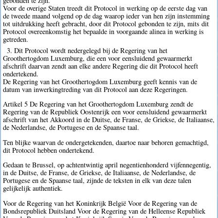
gebonden te zijn.
Voor de overige Staten treedt dit Protocol in werking op de eerste dag van
de tweede maand volgend op de dag waarop ieder van hen zijn instemming
tot uitdrukking heeft gebracht, door dit Protocol gebonden te zijn, mits dit
Protocol overeenkomstig het bepaalde in voorgaande alinea in werking is
getreden.
3. Dit Protocol wordt nedergelegd bij de Regering van het
Groothertogdom Luxemburg, die een voor eensluidend gewaarmerkt
afschrift daarvan zendt aan elke andere Regering die dit Protocol heeft
ondertekend.
De Regering van het Groothertogdom Luxemburg geeft kennis van de
datum van inwerkingtreding van dit Protocol aan deze Regeringen.
Artikel 5 De Regering van het Groothertogdom Luxemburg zendt de
Regering van de Republiek Oostenrijk een voor eensluidend gewaarmerkt
afschrift van het Akkoord in de Duitse, de Franse, de Griekse, de Italiaanse,
de Nederlandse, de Portugese en de Spaanse taal.
Ten blijke waarvan de ondergetekenden, daartoe naar behoren gemachtigd,
dit Protocol hebben ondertekend.
Gedaan te Brussel, op achtentwintig april negentienhonderd vijfennegentig,
in de Duitse, de Franse, de Griekse, de Italiaanse, de Nederlandse, de
Portugese en de Spaanse taal, zijnde de teksten in elk van deze talen
gelijkelijk authentiek.
Voor de Regering van het Koninkrijk België Voor de Regering van de
Bondsrepubliek Duitsland Voor de Regering van de Helleense Republiek