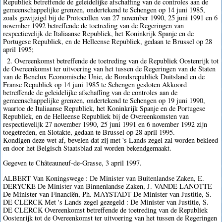
Republiek betreffende de geleidelijke afschaffing van de controles aan de
gemeenschappelijke grenzen, ondertekend te Schengen op 14 juni 1985,
zoals gewijzigd bij de Protocollen van 27 november 1990, 25 juni 1991 en 6
november 1992 betreffende de toetreding van de Regeringen van
respectievelijk de Italiaanse Republiek, het Koninkrijk Spanje en de
Portugese Republiek, en de Helleense Republiek, gedaan te Brussel op 28
april 1995;
2. Overeenkomst betreffende de toetreding van de Republiek Oostenrijk tot
de Overeenkomst ter uitvoering van het tussen de Regeringen van de Staten
van de Benelux Economische Unie, de Bondsrepubliek Duitsland en de
Franse Republiek op 14 juni 1985 te Schengen gesloten Akkoord
betreffende de geleidelijke afschaffing van de controles aan de
gemeenschappelijke grenzen, ondertekend te Schengen op 19 juni 1990,
waartoe de Italiaanse Republiek, het Koninkrijk Spanje en de Portugese
Republiek, en de Helleense Republiek bij de Overeenkomsten van
respectievelijk 27 november 1990, 25 juni 1991 en 6 november 1992 zijn
toegetreden, en Slotakte, gedaan te Brussel op 28 april 1995.
Kondigen deze wet af, bevelen dat zij met 's Lands zegel zal worden bekleed
en door het Belgisch Staatsblad zal worden bekendgemaakt.
Gegeven te Châteauneuf-de-Grasse, 3 april 1997.
ALBERT Van Koningswege : De Minister van Buitenlandse Zaken, E.
DERYCKE De Minister van Binnenlandse Zaken, J. VANDE LANOTTE
De Minister van Financiën, Ph. MAYSTADT De Minister van Justitie, S.
DE CLERCK Met 's Lands zegel gezegeld : De Minister van Justitie, S.
DE CLERCK Overeenkomst betreffende de toetreding van de Republiek
Oostenrijk tot de Overeenkomst ter uitvoering van het tussen de Regeringen