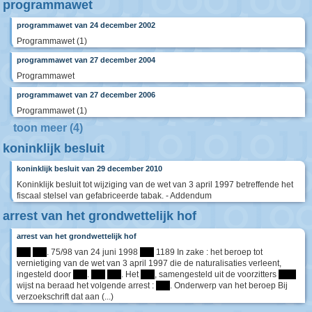
programmawet
programmawet van 24 december 2002
Programmawet (1)
programmawet van 27 december 2004
Programmawet
programmawet van 27 december 2006
Programmawet (1)
toon meer (4)
koninklijk besluit
koninklijk besluit van 29 december 2010
Koninklijk besluit tot wijziging van de wet van 3 april 1997 betreffende het
fiscaal stelsel van gefabriceerde tabak. - Addendum
arrest van het grondwettelijk hof
arrest van het grondwettelijk hof
****
****
. 75/98 van 24 juni 1998
****
1189 In zake : het beroep tot
vernietiging van de wet van 3 april 1997 die de naturalisaties verleent,
ingesteld door
****
.
****
****
. Het
****
, samengesteld uit de voorzitters
*****
wijst na beraad het volgende arrest :
****
. Onderwerp van het beroep Bij
verzoekschrift dat aan (...)