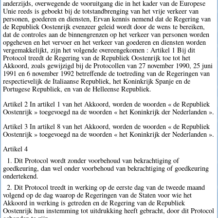
anderzijds, overwegende de vooruitgang die in het kader van de Europese
Unie reeds is geboekt bij de totstandbrenging van het vrije verkeer van
personen, goederen en diensten, Ervan kennis nemend dat de Regering van
de Republiek Oostenrijk evenzeer geleid wordt door de wens te bereiken,
dat de controles aan de binnengrenzen op het verkeer van personen worden
opgeheven en het vervoer en het verkeer van goederen en diensten worden
vergemakkelijkt, zijn het volgende overeengekomen : Artikel 1 Bij dit
Protocol treedt de Regering van de Republiek Oostenrijk toe tot het
Akkoord, zoals gewijzigd bij de Protocollen van 27 november 1990, 25 juni
1991 en 6 november 1992 betreffende de toetreding van de Regeringen van
respectievelijk de Italiaanse Republiek, het Koninkrijk Spanje en de
Portugese Republiek, en van de Helleense Republiek.
Artikel 2 In artikel 1 van het Akkoord, worden de woorden « de Republiek
Oostenrijk » toegevoegd na de woorden « het Koninkrijk der Nederlanden ».
Artikel 3 In artikel 8 van het Akkoord, worden de woorden « de Republiek
Oostenrijk » toegevoegd na de woorden « het Koninkrijk der Nederlanden ».
Artikel 4
1. Dit Protocol wordt zonder voorbehoud van bekrachtiging of
goedkeuring, dan wel onder voorbehoud van bekrachtiging of goedkeuring
ondertekend.
2. Dit Protocol treedt in werking op de eerste dag van de tweede maand
volgend op de dag waarop de Regeringen van de Staten voor wie het
Akkoord in werking is getreden en de Regering van de Republiek
Oostenrijk hun instemming tot uitdrukking heeft gebracht, door dit Protocol