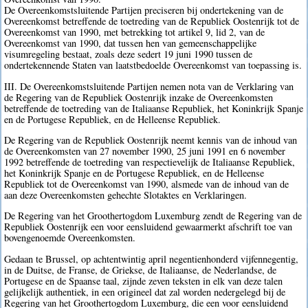
De Overeenkomstsluitende Partijen preciseren bij ondertekening van de
Overeenkomst betreffende de toetreding van de Republiek Oostenrijk tot de
Overeenkomst van 1990, met betrekking tot artikel 9, lid 2, van de
Overeenkomst van 1990, dat tussen hen van gemeenschappelijke
visumregeling bestaat, zoals deze sedert 19 juni 1990 tussen de
ondertekennende Staten van laatstbedoelde Overeenkomst van toepassing is.
III. De Overeenkomstsluitende Partijen nemen nota van de Verklaring van
de Regering van de Republiek Oostenrijk inzake de Overeenkomsten
betreffende de toetreding van de Italiaanse Republiek, het Koninkrijk Spanje
en de Portugese Republiek, en de Helleense Republiek.
De Regering van de Republiek Oostenrijk neemt kennis van de inhoud van
de Overeenkomsten van 27 november 1990, 25 juni 1991 en 6 november
1992 betreffende de toetreding van respectievelijk de Italiaanse Republiek,
het Koninkrijk Spanje en de Portugese Republiek, en de Helleense
Republiek tot de Overeenkomst van 1990, alsmede van de inhoud van de
aan deze Overeenkomsten gehechte Slotaktes en Verklaringen.
De Regering van het Groothertogdom Luxemburg zendt de Regering van de
Republiek Oostenrijk een voor eensluidend gewaarmerkt afschrift toe van
bovengenoemde Overeenkomsten.
Gedaan te Brussel, op achtentwintig april negentienhonderd vijfennegentig,
in de Duitse, de Franse, de Griekse, de Italiaanse, de Nederlandse, de
Portugese en de Spaanse taal, zijnde zeven teksten in elk van deze talen
gelijkelijk authentiek, in een origineel dat zal worden nedergelegd bij de
Regering van het Groothertogdom Luxemburg, die een voor eensluidend