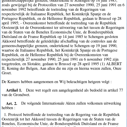
gemeenschappelijke grenzen, ondertekend te Schengen op 14 juni 1985,
zoals gewijzigd bij de Protocollen van 27 november 1990, 25 juni 1991 en 6
november 1992 betreffende de toetreding van de Regeringen van
respectievelijk de Italiaanse Republiek, het Koninkrijk Spanje en de
Portugese Republiek, en de Helleense Republiek, gedaan te Brussel op 28
april 1995; - Overeenkomst betreffende de toetreding van de Republiek
Oostenrijk tot de Overeenkomst ter uitvoering van het tussen de Regeringen
van de Staten van de Benelux Economische Unie, de Bondsrepubliek
Duitsland en de Franse Republiek op 14 juni 1985 te Schengen gesloten
Akkoord betreffende de geleidelijke afschaffing van de controles aan de
gemeenschappelijke grenzen, ondertekend te Schengen op 19 juni 1990,
waartoe de Italiaanse Republiek, het Koninkrijk Spanje en de Portugese
Republiek, en de Helleense Republiek bij de Overeenkomsten van
respectievelijk 27 november 1990, 25 juni 1991 en 6 november 1992 zijn
toegetreden, en Slotakte, gedaan te Brussel op 28 april 1995 (1) ALBERT
II, Koning der Belgen, Aan allen die nu zijn en hierna wezen zullen, Onze
Groet.
De Kamers hebben aangenomen en Wij bekrachtigen hetgeen volgt :
Artikel 1.
Deze wet regelt een aangelegenheid als bedoeld in artikel 77
van de Grondwet.
Art. 2.
De volgende Internationale Akten zullen volkomen uitwerking
hebben :
1. Protocol betreffende de toetreding van de Regering van de Republiek
Oostenrijk tot het Akkoord tussen de Regeringen van de Staten van de
Benelux, Economische Unie, de Bondsrepubliek Duitsland en de Franse