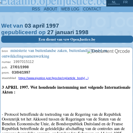
^
-
NL
FR
RSS
ABOUT
WEB LOG
CONTACT
Wet van
03
april
1997
gepubliceerd op
27
januari
1998
Een dienst van vzw OpenJustice.be
ministerie van buitenlandse zaken, buitenlandse handel en
bron
ontwikkelingssamenwerking
1997015112
numac
27/01/1998
pub.
03/04/1997
prom.
staatsblad
https://www.ejustice.just.fgov.be/cgi/article_body(...)
3 APRIL 1997. Wet houdende instemming met volgende Internationale
Akten :
- Protocol betreffende de toetreding van de Regering van de Republiek
Oostenrijk tot het Akkoord tussen de Regeringen van de Staten van de
Benelux Economische Unie, de Bondsrepubliek Duitsland en de Franse
Republiek betreffende de geleidelijke afschaffing van de controles aan de