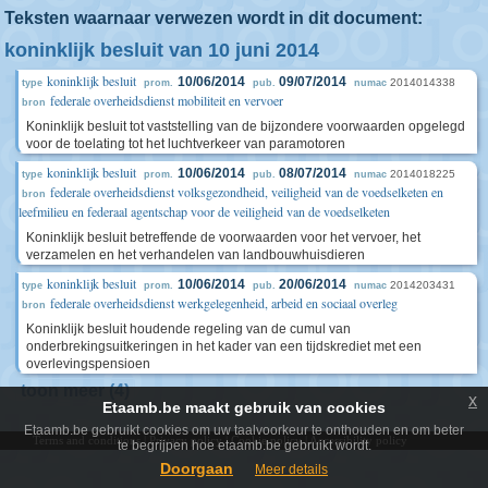
Teksten waarnaar verwezen wordt in dit document:
koninklijk besluit van 10 juni 2014
koninklijk besluit
10/06/2014
09/07/2014
2014014338
type
prom.
pub.
numac
federale overheidsdienst mobiliteit en vervoer
bron
Koninklijk besluit tot vaststelling van de bijzondere voorwaarden opgelegd
voor de toelating tot het luchtverkeer van paramotoren
koninklijk besluit
10/06/2014
08/07/2014
2014018225
type
prom.
pub.
numac
federale overheidsdienst volksgezondheid, veiligheid van de voedselketen en
bron
leefmilieu en federaal agentschap voor de veiligheid van de voedselketen
Koninklijk besluit betreffende de voorwaarden voor het vervoer, het
verzamelen en het verhandelen van landbouwhuisdieren
koninklijk besluit
10/06/2014
20/06/2014
2014203431
type
prom.
pub.
numac
federale overheidsdienst werkgelegenheid, arbeid en sociaal overleg
bron
Koninklijk besluit houdende regeling van de cumul van
onderbrekingsuitkeringen in het kader van een tijdskrediet met een
overlevingspensioen
toon meer (4)
x
Etaamb.be maakt gebruik van cookies
Etaamb.be gebruikt cookies om uw taalvoorkeur te onthouden en om beter
Terms and conditions
|
Privacy policy
|
Cookie policy
|
Accessibility policy
te begrijpen hoe etaamb.be gebruikt wordt.
Doorgaan
Meer details