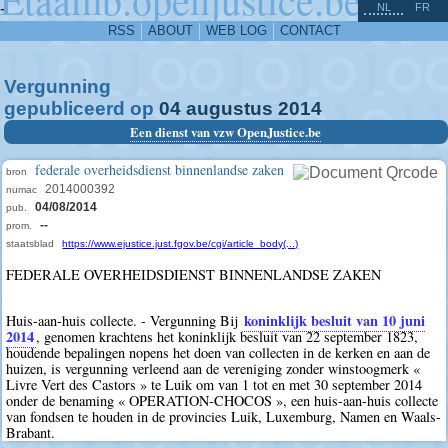
^
-
NL
FR
RSS
ABOUT
WEB LOG
CONTACT
Vergunning
gepubliceerd op
04
augustus
2014
Een dienst van vzw OpenJustice.be
federale overheidsdienst binnenlandse zaken
bron
2014000392
numac
04/08/2014
pub.
--
prom.
staatsblad
https://www.ejustice.just.fgov.be/cgi/article_body(...)
FEDERALE OVERHEIDSDIENST BINNENLANDSE ZAKEN
koninklijk besluit van 10 juni
Huis-aan-huis collecte. - Vergunning Bij
2014
, genomen krachtens het koninklijk besluit van 22 september 1823,
houdende bepalingen nopens het doen van collecten in de kerken en aan de
huizen, is vergunning verleend aan de vereniging zonder winstoogmerk «
Livre Vert des Castors » te Luik om van 1 tot en met 30 september 2014
onder de benaming « OPERATION-CHOCOS », een huis-aan-huis collecte
van fondsen te houden in de provincies Luik, Luxemburg, Namen en Waals-
Brabant.